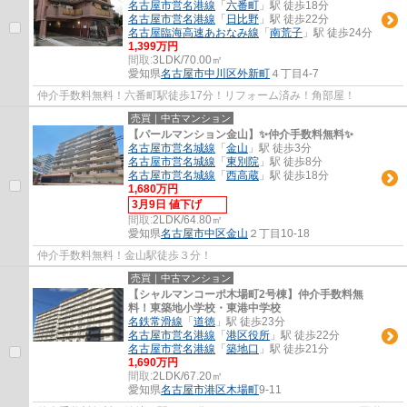
名古屋市営名港線
「
六番町
」駅 徒歩18分
名古屋市営名港線
「
日比野
」駅 徒歩22分
名古屋臨海高速あおなみ線
「
南荒子
」駅 徒歩24分
1,399万円
間取:
3LDK/70.00㎡
愛知県
名古屋市中川区
外新町
４丁目4-7
仲介手数料無料！六番町駅徒歩17分！リフォーム済み！角部屋！
売買｜中古マンション
【パールマンション金山】✨️仲介手数料無料✨️
名古屋市営名城線
「
金山
」駅 徒歩3分
名古屋市営名城線
「
東別院
」駅 徒歩8分
名古屋市営名城線
「
西高蔵
」駅 徒歩18分
1,680万円
3月9日 値下げ
間取:
2LDK/64.80㎡
愛知県
名古屋市中区
金山
２丁目10-18
仲介手数料無料！金山駅徒歩３分！
売買｜中古マンション
【シャルマンコーポ木場町2号棟】仲介手数料無
料！東築地小学校・東港中学校
名鉄常滑線
「
道徳
」駅 徒歩23分
名古屋市営名港線
「
港区役所
」駅 徒歩22分
名古屋市営名港線
「
築地口
」駅 徒歩21分
1,690万円
間取:
2LDK/67.20㎡
愛知県
名古屋市港区
木場町
9-11