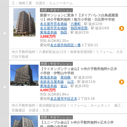
工：地崎工業 分譲主：エムジーホーム
売買｜中古マンション
新築マンションに変身？【ダイアパレス白鳥庭園通
り】仲介手数料無料！船方小学校・日比野中学校
名古屋市営名港線
「
六番町
」駅 徒歩12分
名古屋市営名城線
「
熱田神宮西
」駅 徒歩14分
東海道本線
「
熱田
」駅 徒歩22分
3,698万円
間取:
4LDK/81.20㎡
愛知県
名古屋市熱田区
一番
３丁目6-11
仲介手数料無料！六番町駅徒歩12分！南東角部屋9階！リフォーム：大京
穴吹不動産
売買｜中古マンション
【ライオンズシティ金山】✨️仲介手数料無料✨️正木
小学校・伊勢山中学校
東海道本線
「
尾頭橋
」駅 徒歩10分
名鉄名古屋本線
「
山王
」駅 徒歩11分
東海道本線
「
金山
」駅 徒歩16分
4,490万円
間取:
3LDK/81.94㎡
愛知県
名古屋市中区
正木
２丁目3-18
仲介手数料無料！尾頭橋駅徒歩10分！リフォーム：ホームネット 施工：
安藤建設 分譲主：大京
売買｜中古マンション
【ユニーブル金山】✨️仲介手数料無料✨️正木小学
校・伊勢山中学校