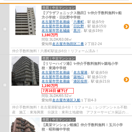
売買｜中古マンション
【プラザフェニックス熱田】✨️仲介手数料無料✨️船
方小学校・日比野中学校
名古屋市営名港線
「
六番町
」駅 徒歩5分
名古屋市営名港線
「
日比野
」駅 徒歩15分
名古屋市営名城線
「
黒川
」駅 徒歩19分
1,180万円
間取:
3LDK/63.08㎡
愛知県
名古屋市熱田区
二番
２丁目2-24
仲介手数料無料！六番町駅徒歩6分！リフォーム済み！
売買｜中古マンション
【リリーハイツ港】✨️仲介手数料無料✨️築地小学
校・東港中学校
名古屋市営名港線
「
名古屋港
」駅 徒歩5分
名古屋市営名港線
「
築地口
」駅 徒歩11分
名古屋市営名港線
「
港区役所
」駅 徒歩21分
1,190万円
7月16日 値下げ
間取:
3LDK/65.52㎡
愛知県
名古屋市港区
入船
１丁目4-3
仲介手数料無料！名古屋港駅徒歩4分！リフォーム：レジデンシャル不動
産 施工：東海興業 分譲主：東和土地建物 アフターサービス保証のつ
いた安心リフォーム物件です。
売買｜中古マンション
【真栄マンション蜆橋】仲介手数料無料！玉川小学
校・昭和橋中学校