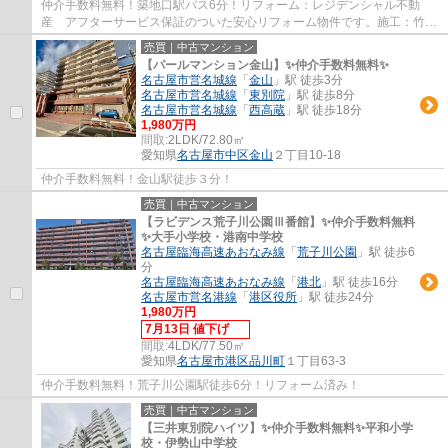
仲介手数料無料！築地口駅バス6分！リフォーム：レジデンシャル不動
産 アフターサービス保証のついた安心リフォーム物件です。施工：竹中
工務店 分譲主：東レ建設㈱
売買｜中古マンション
【パールマンション金山】✨️仲介手数料無料✨️
名古屋市営名城線
「
金山
」駅 徒歩3分
名古屋市営名城線
「
東別院
」駅 徒歩8分
名古屋市営名城線
「
西高蔵
」駅 徒歩18分
1,980万円
間取:
2LDK/72.80㎡
愛知県
名古屋市中区
金山
２丁目10-18
仲介手数料無料！金山駅徒歩３分！
売買｜中古マンション
【ラビデンス荒子川公園Ⅲ番館】✨️仲介手数料無料
✨️大手小学校・港南中学校
名古屋臨海高速あおなみ線
「
荒子川公園
」駅 徒歩6
分
名古屋臨海高速あおなみ線
「
港北
」駅 徒歩16分
名古屋市営名港線
「
港区役所
」駅 徒歩24分
1,980万円
7月13日 値下げ
間取:
4LDK/77.50㎡
愛知県
名古屋市港区
品川町
１丁目63-3
仲介手数料無料！荒子川公園駅徒歩6分！リフォーム済み！
売買｜中古マンション
【三井東別院ハイツ】✨️仲介手数料無料✨️平和小学
校・伊勢山中学校