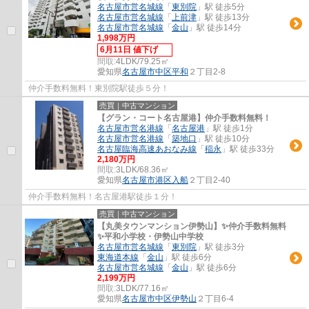
名古屋市営名城線
「
東別院
」駅 徒歩5分
名古屋市営名城線
「
上前津
」駅 徒歩13分
名古屋市営名城線
「
金山
」駅 徒歩14分
1,998万円
6月11日 値下げ
間取:
4LDK/79.25㎡
愛知県
名古屋市中区
平和
２丁目2-8
仲介手数料無料！東別院駅徒歩５分！
売買｜中古マンション
【グラン・コート名古屋港】仲介手数料無料！
名古屋市営名港線
「
名古屋港
」駅 徒歩1分
名古屋市営名港線
「
築地口
」駅 徒歩10分
名古屋臨海高速あおなみ線
「
稲永
」駅 徒歩33分
2,180万円
間取:
3LDK/68.36㎡
愛知県
名古屋市港区
入船
２丁目2-40
仲介手数料無料！名古屋港駅徒歩１分！
売買｜中古マンション
【丸美タウンマンション伊勢山】✨️仲介手数料無料
✨️平和小学校・伊勢山中学校
名古屋市営名城線
「
東別院
」駅 徒歩3分
東海道本線
「
金山
」駅 徒歩6分
名古屋市営名城線
「
金山
」駅 徒歩6分
2,199万円
間取:
3LDK/77.16㎡
愛知県
名古屋市中区
伊勢山
２丁目6-4