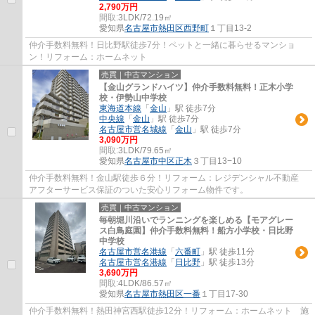
2,790万円
間取:
3LDK/72.19㎡
愛知県
名古屋市熱田区
西野町
１丁目13-2
仲介手数料無料！日比野駅徒歩7分！ペットと一緒に暮らせるマンショ
ン！リフォーム：ホームネット
売買｜中古マンション
【金山グランドハイツ】仲介手数料無料！正木小学
校・伊勢山中学校
東海道本線
「
金山
」駅 徒歩7分
中央線
「
金山
」駅 徒歩7分
名古屋市営名城線
「
金山
」駅 徒歩7分
3,090万円
間取:
3LDK/79.65㎡
愛知県
名古屋市中区
正木
３丁目13−10
仲介手数料無料！金山駅徒歩６分！リフォーム：レジデンシャル不動産
アフターサービス保証のついた安心リフォーム物件です。
売買｜中古マンション
毎朝堀川沿いでランニングを楽しめる【モアグレー
ス白鳥庭園】仲介手数料無料！船方小学校・日比野
中学校
名古屋市営名港線
「
六番町
」駅 徒歩11分
名古屋市営名港線
「
日比野
」駅 徒歩13分
3,690万円
間取:
4LDK/86.57㎡
愛知県
名古屋市熱田区
一番
１丁目17-30
仲介手数料無料！熱田神宮西駅徒歩12分！リフォーム：ホームネット 施