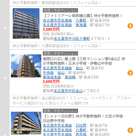
仲介手数料無料！東別院駅徒歩3分！リフォーム済み！
売買｜中古マンション
【ファミリアーレ昭和橋公園】仲介手数料無料！
名古屋市営名港線
「
六番町
」駅 徒歩10分
名古屋市営名港線
「
東海通
」駅 徒歩17分
2,580万円
間取:
2LDK/57.85㎡
愛知県
名古屋市中川区
十番町
４丁目６−１
仲介手数料無料！六番町駅徒歩8分！リフォーム済み！
売買｜中古マンション
南間口の広い最上階【三旺マンション第5金山】仲
介手数料無料！正木小学校・伊勢山中学校
名古屋市営名城線
「
金山
」駅 徒歩5分
中央線
「
金山
」駅 徒歩9分
東海道本線
「
尾頭橋
」駅 徒歩13分
2,699万円
間取:
2LDK/69.92㎡
愛知県
名古屋市中区
金山
１丁目1-2
仲介手数料無料！金山駅徒歩5分！リフォーム：イーグランド アフター
サービス保証のついた安心リフォーム物件です。
売買｜中古マンション
【シャトー日比野】仲介手数料無料！大宝小学校・
日比野中学校
名古屋市営名港線
「
日比野
」駅 徒歩7分
名古屋市営名港線
「
六番町
」駅 徒歩8分
名古屋市営名城線
「
西高蔵
」駅 徒歩18分