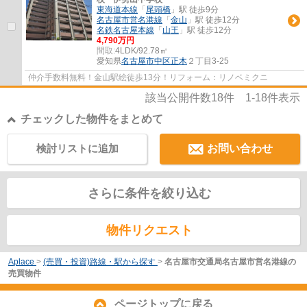
東海道本線
「
尾頭橋
」駅 徒歩9分
名古屋市営名港線
「
金山
」駅 徒歩12分
名鉄名古屋本線
「
山王
」駅 徒歩12分
4,790万円
間取:
4LDK/92.78㎡
愛知県
名古屋市中区
正木
２丁目3-25
仲介手数料無料！金山駅絵徒歩13分！リフォーム：リノベミクニ
該当公開件数
18
件
1-18
件表示
チェックした物件をまとめて
検討リストに追加
お問い合わせ
さらに条件を絞り込む
物件リクエスト
Aplace
>
(売買・投資)路線・駅から探す
>
名古屋市交通局名古屋市営名港線の
売買物件
ページトップに戻る