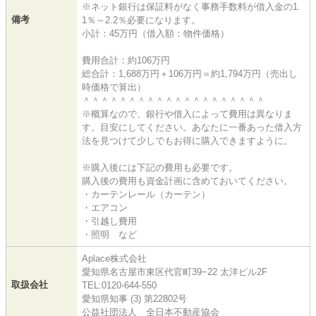
※ネット銀行は保証料がなく事務手数料が借入金の1.
備考
1％～2.2％必要になります。
小計：45万円（借入額：物件価格）
費用合計：約106万円
総合計：1,688万円＋106万円＝約1,794万円（売出し
時価格で算出）
＾＾＾＾＾＾＾＾＾＾＾＾＾＾＾＾＾＾＾＾
※概算なので、銀行や借入によって費用は異なりま
す。目安にしてください。あなたに一番あった借入方
法を見つけて少しでもお得に購入できますように。
※購入後には下記の費用も必要です。
購入後の費用も資金計画に含めておいてください。
・カーテンレール（カーテン）
・エアコン
・引越し費用
・照明 など
Aplace株式会社
愛知県名古屋市東区代官町39−22 太洋ビル2F
取扱会社
TEL:0120-644-550
愛知県知事 (3) 第22802号
公益社団法人 全日本不動産協会