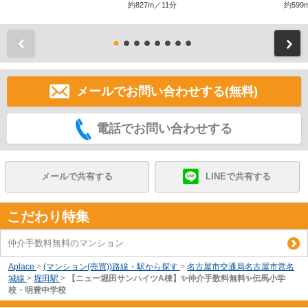
約827m／11分
約599
前
メールでお問い合わせする(無料)
電話でお問い合わせする
メールで共有する
LINEで共有する
こだわり特集
仲介手数料無料のマンション
Aplace
>
(マンション(売買))路線・駅から探す
>
名古屋市交通局名古屋市営名
城線
>
堀田駅
>
【ニュー堀田サンハイツA棟】✨️仲介手数料無料✨️伝馬小学
校・明豊中学校