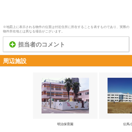
※地図上に表示される物件の位置は付近住所に所在することを表すものであり、実際の
物件所在地とは異なる場合がございます。
担当者のコメント
周辺施設
明治保育園
伝馬