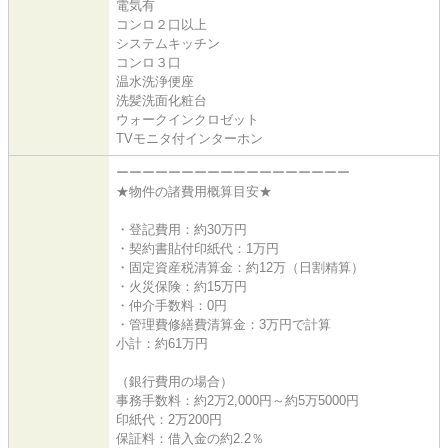
電気有
コンロ２口以上
システムキッチン
コンロ３口
温水洗浄便座
洗髪洗面化粧台
ウォークインクロゼット
TVモニタ付インターホン
ーーーーーーーーーーーーーーーーーー
★物件の諸費用概算目安★
・登記費用：約30万円
・契約書貼付印紙代：1万円
・固定資産税清算金：約12万（日割精算）
・火災保険：約15万円
・仲介手数料：0円
・管理費修繕費清算金：3万円で計算
小計：約61万円
（銀行費用の場合）
事務手数料：約2万2,000円～約5万5000円
印紙代：2万200円
保証料：借入金の約2.2％