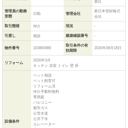
委託
管理員の勤務
新日本管財株式
日勤
管理会社
形態
会社
取引態様
現況
仲介
-
引渡し
建築確認番号
相談
-
取引条件の有
物件番号
103865980
2026年08月18日
効期限
2026年3月
リフォーム
キッチン 浴室 トイレ 壁 床
ペット相談
ペット飼育可
リフォーム済
仲介手数料無料
専用庭
バルコニー
都市ガス
公営水道
公共下水
設備条件
エレベーター