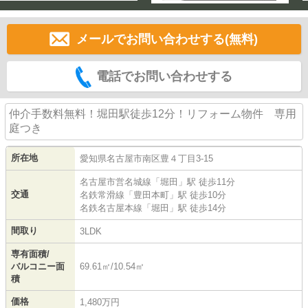
メールでお問い合わせする(無料)
電話でお問い合わせする
仲介手数料無料！堀田駅徒歩12分！リフォーム物件 専用
庭つき
所在地
愛知県
名古屋市南区
豊
４丁目3-15
名古屋市営名城線
「
堀田
」駅 徒歩11分
交通
名鉄常滑線
「
豊田本町
」駅 徒歩10分
名鉄名古屋本線
「
堀田
」駅 徒歩14分
間取り
3LDK
専有面積/
バルコニー面
69.61㎡/10.54㎡
積
価格
1,480万円