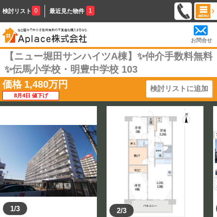
0
1
検討リスト
最近見た物件
お問合せ
【ニュー堀田サンハイツA棟】✨️仲介手数料無料
✨️伝馬小学校・明豊中学校 103
価格
1,480
万円
検討リストに追加
8月4日 値下げ
1/3
2/3