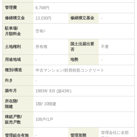
管理費
6,768円
修繕積立金
修繕積立基金
13,030円
-
駐車場/
空有/-
月額料金
国土法届出要
土地権利
所有権
不要
否
用途地域
地勢
-
-
種別/構造
中古マンション/鉄骨鉄筋コンクリート
向き
-
築年月
1983年 8月 (築43年)
所在階/
1階/ 10階建
階建
棟総戸数/
108戸/1戸
販売戸数
管理会社に全部
管理組合有無
-
管理形態