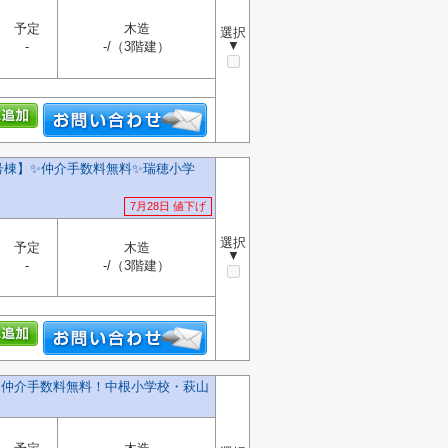
予定
木造
選択
▼
-
-/（3階建）
号棟】✨️仲介手数料無料✨️瑞穂小学
7月28日 値下げ
選択
予定
木造
▼
-
-/（3階建）
建】仲介手数料無料！中根小学校・萩山