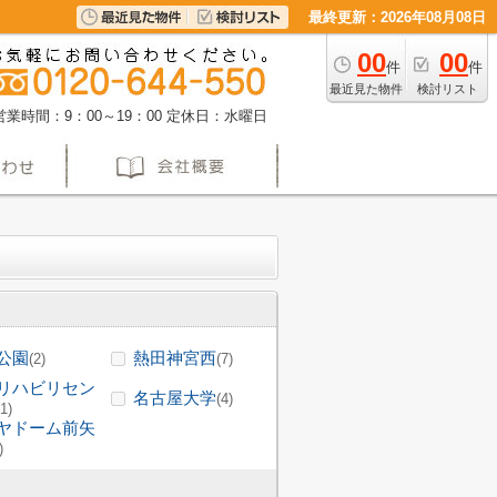
最終更新：2026年08月08日
00
00
件
件
最近見た物件
検討リスト
営業時間：9：00～19：00
定休日：水曜日
公園
熱田神宮西
(2)
(7)
リハビリセン
名古屋大学
(4)
(1)
ヤドーム前矢
)