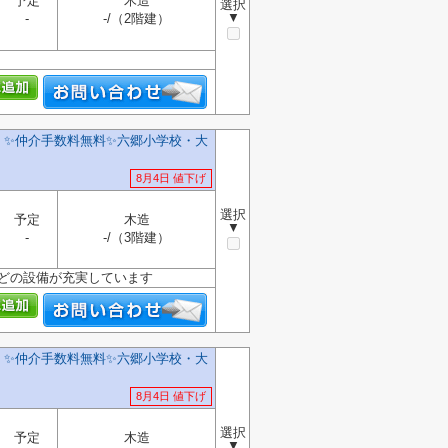
予定
木造
選択
▼
-
-/（2階建）
】✨️仲介手数料無料✨️六郷小学校・大
8月4日 値下げ
選択
予定
木造
▼
-
-/（3階建）
などの設備が充実しています
】✨️仲介手数料無料✨️六郷小学校・大
8月4日 値下げ
選択
予定
木造
▼