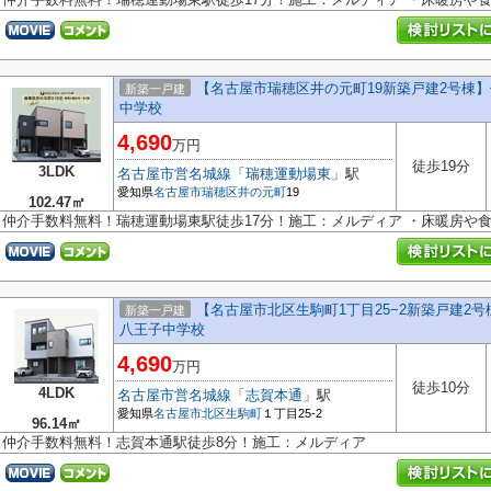
【名古屋市瑞穂区井の元町19新築戸建2号棟
新築一戸建
中学校
4,690
万円
徒歩19分
3LDK
名古屋市営名城線
「
瑞穂運動場東
」駅
愛知県
名古屋市瑞穂区
井の元町
19
102.47㎡
仲介手数料無料！瑞穂運動場東駅徒歩17分！施工：メルディア ・床暖房や
【名古屋市北区生駒町1丁目25−2新築戸建2
新築一戸建
八王子中学校
4,690
万円
徒歩10分
4LDK
名古屋市営名城線
「
志賀本通
」駅
愛知県
名古屋市北区
生駒町
１丁目25-2
96.14㎡
仲介手数料無料！志賀本通駅徒歩8分！施工：メルディア