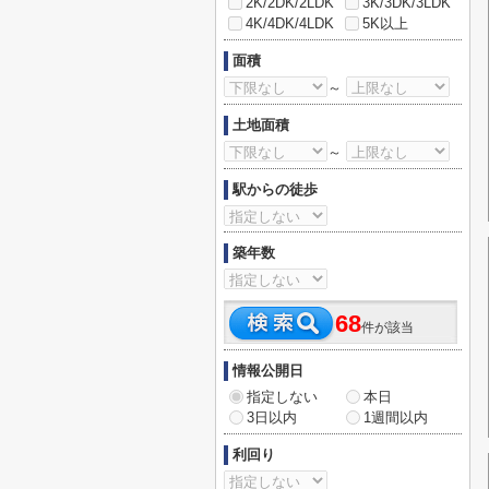
2K/2DK/2LDK
3K/3DK/3LDK
4K/4DK/4LDK
5K以上
面積
～
土地面積
～
駅からの徒歩
築年数
68
件が該当
情報公開日
指定しない
本日
3日以内
1週間以内
利回り