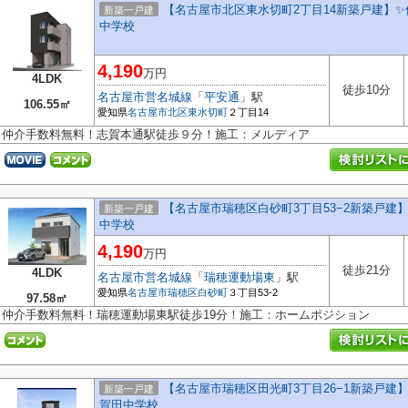
【名古屋市北区東水切町2丁目14新築戸建】✨
新築一戸建
中学校
4,190
万円
4LDK
徒歩10分
名古屋市営名城線
「
平安通
」駅
106.55㎡
愛知県
名古屋市北区
東水切町
２丁目14
仲介手数料無料！志賀本通駅徒歩９分！施工：メルディア
【名古屋市瑞穂区白砂町3丁目53−2新築戸
新築一戸建
中学校
4,190
万円
徒歩21分
4LDK
名古屋市営名城線
「
瑞穂運動場東
」駅
愛知県
名古屋市瑞穂区
白砂町
３丁目53-2
97.58㎡
仲介手数料無料！瑞穂運動場東駅徒歩19分！施工：ホームポジション
【名古屋市瑞穂区田光町3丁目26−1新築戸建】
新築一戸建
賀田中学校