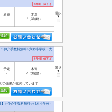
8月3日 値下げ
選択
新築
木造
▼
-
-/（3階建）
】✨️仲介手数料無料✨️六郷小学校・大
8月4日 値下げ
選択
予定
木造
▼
-
-/（3階建）
などの設備が充実しています
】✨️仲介手数料無料✨️杉村小学校・