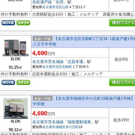
名鉄瀬戸線
「
矢田
」駅
愛知県
名古屋市北区
山田
４丁目11-7
仲介手数料無料！大曽根駅徒歩14分！施工：メルディア 床暖房や食洗機
【名古屋市北区生駒町1丁目34−1新築戸建1
新築一戸建
八王子中学校
4,690
万円
2LDK
徒歩9分
名古屋市営名城線
「
志賀本通
」駅
愛知県
名古屋市北区
生駒町
１丁目34-1
91.25㎡
仲介手数料無料！志賀本通駅徒歩10分！施工：メルディア
【名古屋市瑞穂区井の元町19新築戸建1号棟
新築一戸建
中学校
4,690
万円
徒歩19分
4LDK
名古屋市営名城線
「
瑞穂運動場東
」駅
愛知県
名古屋市瑞穂区
井の元町
19
98.12㎡
仲介手数料無料！瑞穂運動場東駅徒歩17分！施工：メルディア ・床暖房や