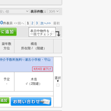
表示件数：
0
件表示
<<前へ
1
2
3
次へ>>
最初
表示中物件を
一括でチェック
築年数
構造
方位
所在階 / （階建）
️仲介手数料無料✨️瀬古小学校・守山
8月4日 値下げ
選択
予定
木造
▼
-
-/（2階建）