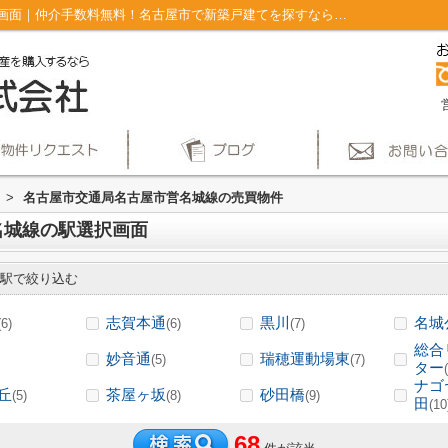
名古屋市交通局名古屋市営名城線の駅選択画面｜仲介手数料無料！名古屋市で新築戸建てを探すならAplace
>
名古屋市交通局名古屋市営名城線の売買物件
名城線の駅選択画面
駅で絞り込む
志賀本通
黒川
名城
(6)
(6)
(7)
総合
妙音通
瑞穂運動場東
(5)
(7)
ター
ナゴ
丘
茶屋ヶ坂
砂田橋
(5)
(8)
(9)
田
(10
68