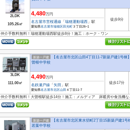
4,480
万円
2LDK
徒歩9分
名古屋市営桜通線
「
瑞穂運動場西
」駅
105.26㎡
愛知県
名古屋市瑞穂区
田光町
３丁目26−1
仲介手数料無料！瑞穂運動場西駅徒歩8分！施工：ホーク・ワン
【名古屋市北区山田4丁目11-7新築戸建1号棟
新築一戸建
曽根中学校
3LDK
4,490
万円
徒歩17分
111.00㎡
名鉄瀬戸線
「
矢田
」駅
愛知県
名古屋市北区
山田
４丁目11-7
仲介手数料無料！大曽根駅徒歩14分！施工：メルディア 床暖房や食洗機
【名古屋市北区東水切町2丁目15新築戸建1号棟
新築一戸建
若葉中学校