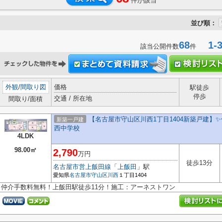
件が該当
並び順：
68
1-3
該当公開件数
件
外観
/
間取り図
価格
駅徒歩
停歩
交通 / 所在地
間取り/面積
【名古屋市守山区川西1丁目1404新築戸建】✨
新築一戸建
西中学校
4LDK
98.00㎡
2,790
万円
徒歩13分
名古屋市営上飯田線
「
上飯田
」駅
愛知県
名古屋市守山区
川西
１丁目1404
仲介手数料無料！上飯田駅徒歩11分！施工：アーネストワン