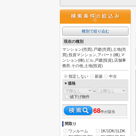
種別で絞り込む
現在の種別
マンション(売買),戸建(売買),土地(売
買),投資マンション,アパート(棟),マ
ンション(棟),ビル,戸建(投資),店舗事
務所,その他,土地(投資)
指定しない
新築
中古
▼価格
～
値下げ物件
68
件が該当
間取り
ワンルーム
1K/1DK/1LDK