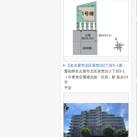
【名古屋市北区喜惣治2丁目5−1新築戸建】仲介手数料無料！楠西小学校・楠中学校
愛知県名古屋市北区喜惣治２丁目5-1
ＪＲ東海交通城北線「比良」駅 徒歩14
分
予定