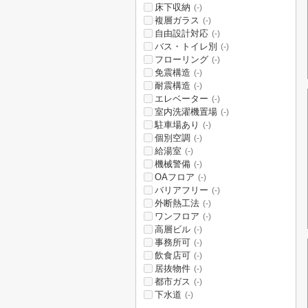
床下収納
(-)
複層ガラス
(-)
自由設計対応
(-)
バス・トイレ別
(-)
フローリング
(-)
免震構造
(-)
耐震構造
(-)
エレベーター
(-)
室内洗濯機置場
(-)
駐車場あり
(-)
個別空調
(-)
給湯室
(-)
機械警備
(-)
OAフロア
(-)
バリアフリー
(-)
外断熱工法
(-)
ワンフロア
(-)
高層ビル
(-)
事務所可
(-)
飲食店可
(-)
居抜物件
(-)
都市ガス
(-)
下水道
(-)