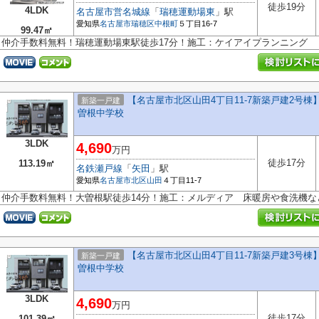
徒歩19分
4LDK
名古屋市営名城線
「
瑞穂運動場東
」駅
愛知県
名古屋市瑞穂区
中根町
５丁目16-7
99.47㎡
仲介手数料無料！瑞穂運動場東駅徒歩17分！施工：ケイアイプランニング
【名古屋市北区山田4丁目11-7新築戸建2号棟
新築一戸建
曽根中学校
3LDK
4,690
万円
徒歩17分
113.19㎡
名鉄瀬戸線
「
矢田
」駅
愛知県
名古屋市北区
山田
４丁目11-7
仲介手数料無料！大曽根駅徒歩14分！施工：メルディア 床暖房や食洗機
【名古屋市北区山田4丁目11-7新築戸建3号棟
新築一戸建
曽根中学校
3LDK
4,690
万円
徒歩17分
101.39㎡