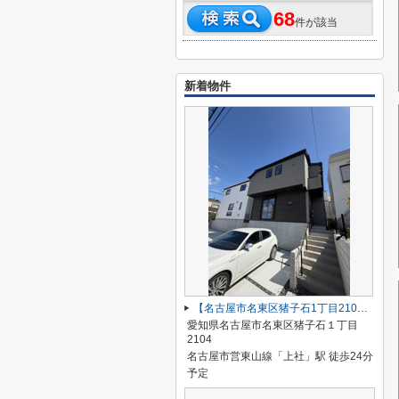
68
件が該当
新着物件
【名古屋市名東区猪子石1丁目2104新築戸建2号棟】✨️仲介手数料無料✨️猪子石小学校・猪高中学校
愛知県名古屋市名東区猪子石１丁目
2104
名古屋市営東山線「上社」駅 徒歩24分
予定