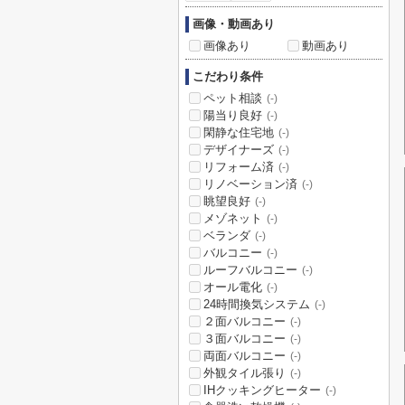
画像・動画あり
画像あり
動画あり
こだわり条件
ペット相談
(-)
陽当り良好
(-)
閑静な住宅地
(-)
デザイナーズ
(-)
リフォーム済
(-)
リノベーション済
(-)
眺望良好
(-)
メゾネット
(-)
ベランダ
(-)
バルコニー
(-)
ルーフバルコニー
(-)
オール電化
(-)
24時間換気システム
(-)
２面バルコニー
(-)
３面バルコニー
(-)
両面バルコニー
(-)
外観タイル張り
(-)
IHクッキングヒーター
(-)