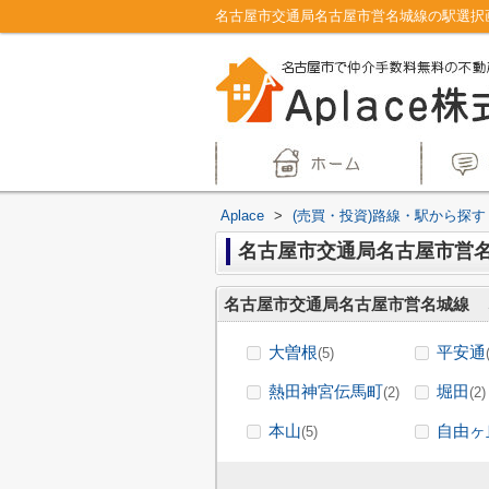
Aplace
>
(売買・投資)路線・駅から探す
名古屋市交通局名古屋市営
名古屋市交通局名古屋市営名城線
大曽根
平安通
(5)
熱田神宮伝馬町
堀田
(2)
(2)
本山
自由ヶ
(5)