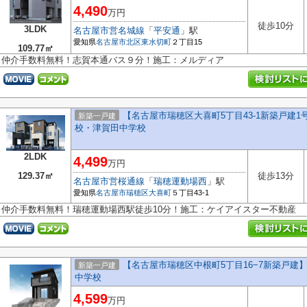
4,490
万円
徒歩10分
3LDK
名古屋市営名城線
「
平安通
」駅
愛知県
名古屋市北区
東水切町
２丁目15
109.77㎡
仲介手数料無料！志賀本通バス９分！施工：メルディア
【名古屋市瑞穂区大喜町5丁目43-1新築戸建1
新築一戸建
校・津賀田中学校
2LDK
4,499
万円
129.37㎡
徒歩13分
名古屋市営桜通線
「
瑞穂運動場西
」駅
愛知県
名古屋市瑞穂区
大喜町
５丁目43-1
仲介手数料無料！瑞穂運動場西駅徒歩10分！施工：ケイアイスター不動産
【名古屋市瑞穂区中根町5丁目16−7新築戸
新築一戸建
中学校
4,599
万円