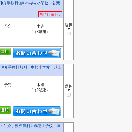
️仲介手数料無料✨️杉村小学校・若葉
8月1日 値下げ
選択
予定
木造
▼
-
-/（3階建）
建】仲介手数料無料！中根小学校・萩山
予定
木造
選択
-
-/（2階建）
▼
✨️仲介手数料無料✨️瑞穂小学校・津