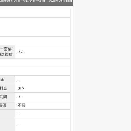
26年08月04日
次回更新予定日：2026年08月18日
ー面積/
-/-/-
用庭面積
基金
-
料金
無/-
期間
-/-
要否
不要
-
-