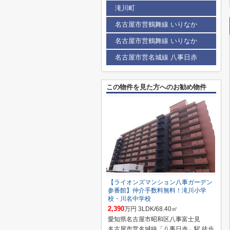
滝川町
名古屋市営鶴舞線 いりなか
名古屋市営鶴舞線 いりなか
名古屋市営名城線 八事日赤
この物件を見た方へのお勧め物件
【ライオンズマンション八事ガーデン
参番館】仲介手数料無料！滝川小学
校・川名中学校
2,390
万円 3LDK/68.40㎡
愛知県名古屋市昭和区八事富士見
名古屋市営名城線「八事日赤」駅 徒歩