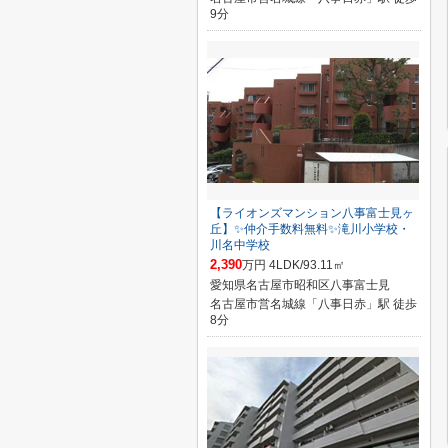
9分
【ライオンズマンション八事富士見ヶ
丘】✨️仲介手数料無料✨️滝川小学校・
川名中学校
2,390
万円 4LDK/93.11㎡
愛知県名古屋市昭和区八事富士見
名古屋市営名城線「八事日赤」駅 徒歩
8分