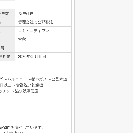
売戸数
73戸/1戸
態
管理会社に全部委託
社
コミュニティワン
空家
番号
-
効期限
2026年08月18日
グ
バルコニー
都市ガス
公営水道
口以上
食器洗い乾燥機
ッチン
温水洗浄便座
販売物件を増やしています。
している会社です。