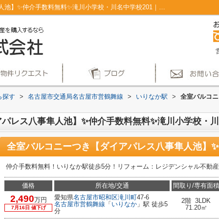
全室バルコニーつき【ダイアパレス八事隼人池】✨️仲介手数料無料✨️滝川小学校・川名中学校201｜クロゼット オープンキッチン リフォーム バルコニー 洗髪洗面化粧台｜仲介手数料無料！名古屋市で新築戸建てを探すならAplace
ら探す
>
名古屋市交通局名古屋市営鶴舞線
>
いりなか駅
>
全室バルコニ
レス八事隼人池】✨️仲介手数料無料✨️滝川小学校・川名
仲介手数料無料！いりなか駅徒歩5分！リフォーム：レジデンシャル不動
価格
所在地/交通
間取り/専有面
2,490
愛知県
名古屋市昭和区
滝川町
47-6
万円
2階 3LDK
名古屋市営鶴舞線
「
いりなか
」駅 徒歩5
71.20㎡
7月16日 値下げ
分