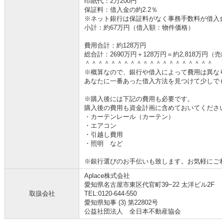
印紙代：2万200円
保証料：借入金の約2.2％
※ネット銀行は保証料がなく事務手数料が借入金の
小計：約67万円（借入額：物件価格）
費用合計：約128万円
総合計：2690万円＋128万円＝約2,818万円
＾＾＾＾＾＾＾＾＾＾＾＾＾＾＾＾＾＾＾＾
※概算なので、銀行や借入によって費用は異な
あなたに一番あった借入方法を見つけて少しで
※購入後には下記の費用も必要です。
購入後の費用も資金計画に含めておいてくださ
・カーテンレール（カーテン）
・エアコン
・引越し費用
・照明 など
※銀行選びのお手伝いも致します。お気軽にご
Aplace株式会社
愛知県名古屋市東区代官町39−22 太洋ビル2F
取扱会社
TEL:0120-644-550
愛知県知事 (3) 第22802号
公益社団法人 全日本不動産協会