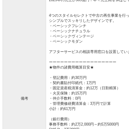
4つのスタイルセレクトで中古の再生事業を行
シンプルでスッキリしたデザインです。
・ベーシックフレンチ
・ベーシックナチュラル
・ベーシックヴィンテージ
・ベーシックモダン
アフターサービスの相談専用窓口を設置してい
ーーーーーーーーーーーーーーーーーー
★物件の諸費用概算目安★
・登記費用：約30万円
・契約書貼付印紙代：1万円
・固定資産税清算金：約12万（日割精算）
・火災保険：約15万円
備考
・仲介手数料：0円
・管理費修繕費清算金：3万円で計算
小計：約61万円
（銀行費用）
事務手数料：約2万2,000円～約5万5000円