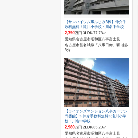
【サンハイツ八事ふじみB棟】仲介手
数料無料！滝川小学校・川名中学校
2,390
万円 3LDK/77.78㎡
愛知県名古屋市昭和区八事富士見
名古屋市営名城線「八事日赤」駅 徒歩
8分
【ライオンズマンション八事ガーデン
弐番館】✨️仲介手数料無料✨️滝川小学
校・川名中学校
2,980
万円 2LDK/85.20㎡
愛知県名古屋市昭和区八事富士見