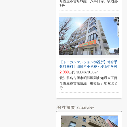
名古屋市営名城線「八事日赤」駅 徒歩
7分
【トーカンマンション御器所】仲介手
数料無料！御器所小学校・桜山中学校
2,980
万円 3LDK/70.06㎡
愛知県名古屋市昭和区阿由知通４丁目
名古屋市営桜通線「御器所」駅 徒歩2
分