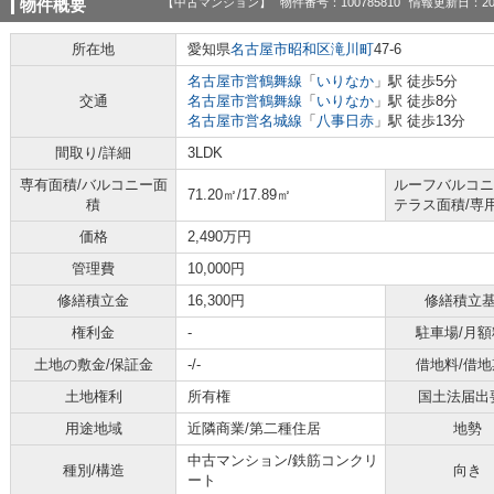
【中古マンション】
物件番号：100785810
情報更新日：20
物件概要
所在地
愛知県
名古屋市昭和区
滝川町
47-6
名古屋市営鶴舞線
「
いりなか
」駅 徒歩5分
交通
名古屋市営鶴舞線
「
いりなか
」駅 徒歩8分
名古屋市営名城線
「
八事日赤
」駅 徒歩13分
間取り/詳細
3LDK
専有面積/バルコニー面
ルーフバルコニ
71.20㎡/17.89㎡
積
テラス面積/専
価格
2,490万円
管理費
10,000円
修繕積立金
16,300円
修繕積立
権利金
-
駐車場/月額
土地の敷金/保証金
-/-
借地料/借地
土地権利
所有権
国土法届出
用途地域
近隣商業/第二種住居
地勢
中古マンション/鉄筋コンクリ
種別/構造
向き
ート