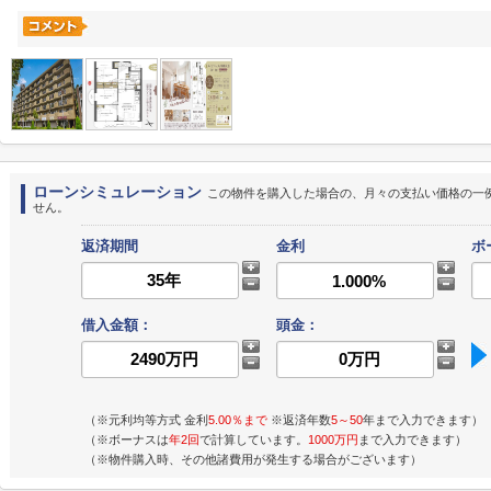
ローンシミュレーション
この物件を購入した場合の、月々の支払い価格の一
せん。
返済期間
金利
ボ
借入金額：
頭金：
（※元利均等方式 金利
5.00％まで
※返済年数
5～50
年まで入力できます）
（※ボーナスは
年2回
で計算しています。
1000万円
まで入力できます）
（※物件購入時、その他諸費用が発生する場合がございます）