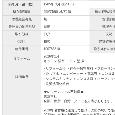
築年月（築年数）
1985年 3月 (築41年)
所在階/階建
2階/7階建 地下1階
棟総戸数/販
管理組合有無
無
管理形
管理員の勤務形態
日勤
管理会
取引態様
仲介
現況
引渡し
相談
建築確認
物件番号
100785810
取引条件の有
2026年1月
リフォーム
キッチン 浴室 トイレ 壁 床
リフォーム済
仲介手数料無料
フローリン
公共下水
エレベーター
電気有
コンロ２
設備条件
システムキッチン
コンロ３口
オープンキ
洗髪洗面化粧台
★レジデンシャル不動産★
東京本社
全国21箇所 台湾 タイにも支店があります。
2020年名古屋に進出して依頼日の出の勢いで
2023年の売上が365億円！年々売上高を伸ば