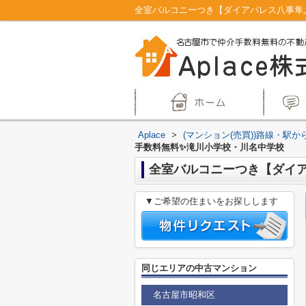
Aplace
>
(マンション(売買))路線・駅か
手数料無料✨️滝川小学校・川名中学校
全室バルコニーつき【ダイアパ
▼ご希望の住まいをお探しします
同じエリアの中古マンション
名古屋市昭和区