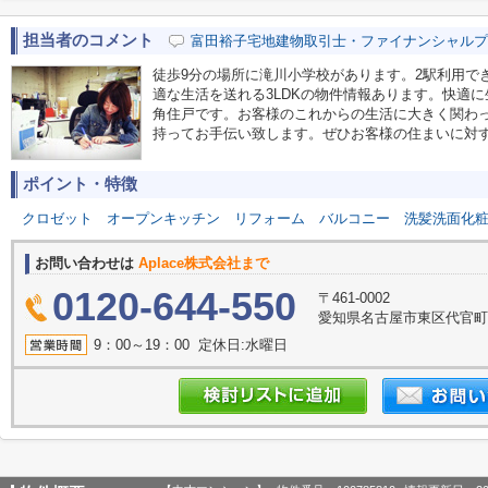
担当者のコメント
富田裕子宅地建物取引士・ファイナンシャルプ
徒歩9分の場所に滝川小学校があります。2駅利用で
適な生活を送れる3LDKの物件情報あります。快適
角住戸です。お客様のこれからの生活に大きく関わ
持ってお手伝い致します。ぜひお客様の住まいに対
ポイント・特徴
クロゼット
オープンキッチン
リフォーム
バルコニー
洗髪洗面化
お問い合わせは
Aplace株式会社まで
0120-644-550
〒461-0002
愛知県名古屋市東区代官町39
9：00～19：00 定休日:水曜日