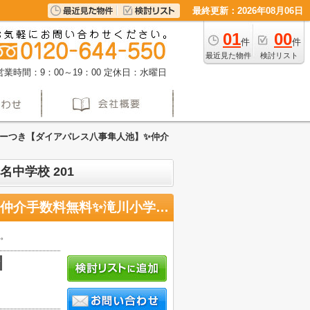
最終更新：2026年08月06日
01
00
件
件
最近見た物件
検討リスト
営業時間：9：00～19：00
定休日：水曜日
ーつき【ダイアパレス八事隼人池】✨️仲介
中学校 201
全室バルコニーつき【ダイアパレス八事隼人池】✨️仲介手数料無料✨️滝川小学校・川名中学校 2階
産。
積