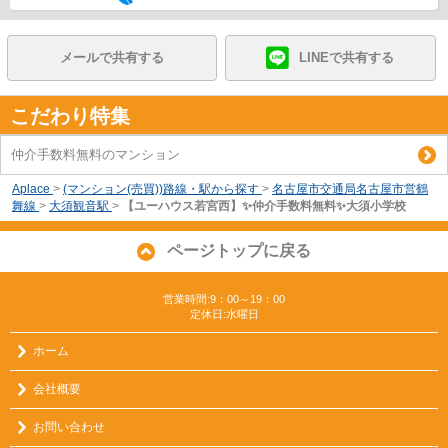
メールで共有する
LINEで共有する
こだわり特集
仲介手数料無料のマンション
Aplace
>
(マンション(売買))路線・駅から探す
>
名古屋市交通局名古屋市営鶴
舞線
>
大須観音駅
>
【ユーハウス若宮西】✨️仲介手数料無料✨️大須小学校
ページトップに戻る
営業時間:9：00～19：00
定休日:水曜日
ホーム
会社概要
お問い合わせ