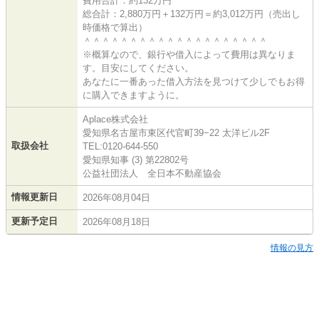
費用合計：約132万円
総合計：2,880万円＋132万円＝約3,012万円（売出し
時価格で算出）
＾＾＾＾＾＾＾＾＾＾＾＾＾＾＾＾＾＾＾＾
※概算なので、銀行や借入によって費用は異なりま
す。目安にしてください。
あなたに一番あった借入方法を見つけて少しでもお得
に購入できますように。
Aplace株式会社
愛知県名古屋市東区代官町39−22 太洋ビル2F
取扱会社
TEL:0120-644-550
愛知県知事 (3) 第22802号
公益社団法人 全日本不動産協会
情報更新日
2026年08月04日
更新予定日
2026年08月18日
情報の見方