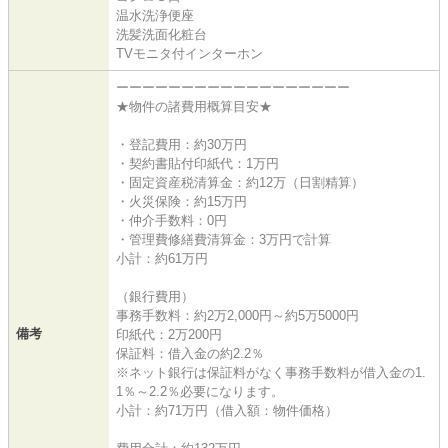
温水洗浄便座
洗髪洗面化粧台
TVモニタ付インターホン
ーーーーーーーーーーーーーーーーーー
★物件の諸費用概算目安★
・登記費用：約30万円
・契約書貼付印紙代：1万円
・固定資産税清算金：約12万（日割精算）
・火災保険：約15万円
・仲介手数料：0円
・管理費修繕費清算金：3万円で計算
小計：約61万円
（銀行費用）
事務手数料：約2万2,000円～約5万5000円
備考
印紙代：2万200円
保証料：借入金の約2.2％
※ネット銀行は保証料がなく事務手数料が借入金の1.
1％～2.2％必要になります。
小計：約71万円（借入額：物件価格）