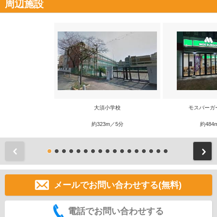
周辺施設
大須小学校
モスバーガ
約323m／5分
約484
前
メールでお問い合わせする(無料)
電話でお問い合わせする