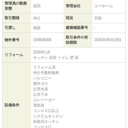
管理員の勤務
巡回
管理会社
ユーホーム
形態
取引態様
現況
仲介
空家
引渡し
建築確認番号
相談
-
取引条件の有
物件番号
100828009
2026年08月18日
効期限
2026年1月
リフォーム
キッチン 浴室 トイレ 壁 床
リフォーム済
仲介手数料無料
バルコニー
都市ガス
公営水道
公共下水
エレベーター
設備条件
電気有
コンロ２口以上
システムキッチン
対面式キッチン
コンロ３口