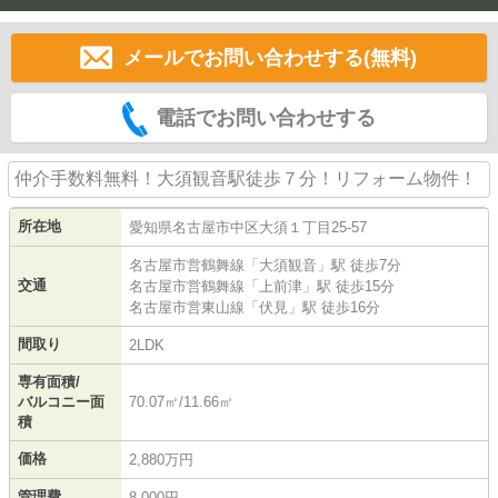
メールでお問い合わせする(無料)
電話でお問い合わせする
仲介手数料無料！大須観音駅徒歩７分！リフォーム物件！
所在地
愛知県
名古屋市中区
大須
１丁目25-57
名古屋市営鶴舞線
「
大須観音
」駅 徒歩7分
交通
名古屋市営鶴舞線
「
上前津
」駅 徒歩15分
名古屋市営東山線
「
伏見
」駅 徒歩16分
間取り
2LDK
専有面積/
バルコニー面
70.07㎡/11.66㎡
積
価格
2,880万円
管理費
8,000円