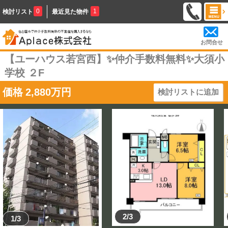
0
1
検討リスト
最近見た物件
お問合せ
【ユーハウス若宮西】✨️仲介手数料無料✨️大須小
学校 ２F
価格
2,880
万円
検討リストに追加
2/3
1/3