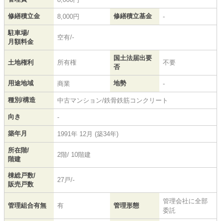
修繕積立金
修繕積立基金
8,000円
-
駐車場/
空有/-
月額料金
国土法届出要
土地権利
所有権
不要
否
用途地域
地勢
商業
-
種別/構造
中古マンション/鉄骨鉄筋コンクリート
向き
-
築年月
1991年 12月 (築34年)
所在階/
2階/ 10階建
階建
棟総戸数/
27戸/-
販売戸数
管理会社に全部
管理組合有無
有
管理形態
委託