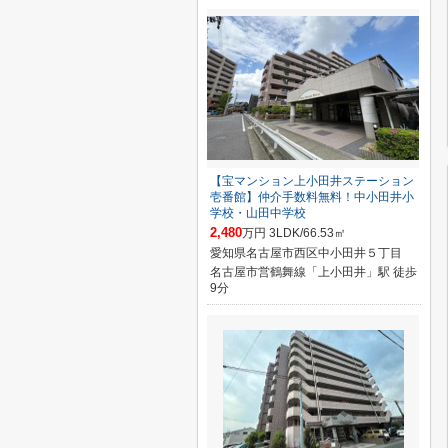
【宝マンション上小田井ステーション
壱番館】仲介手数料無料！中小田井小
学校・山田中学校
2,480
万円 3LDK/66.53㎡
愛知県名古屋市西区中小田井５丁目
名古屋市営鶴舞線「上小田井」駅 徒歩
9分