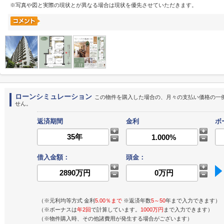
※写真や図と実際の現状とが異なる場合は現状を優先させていただきます。
ローンシミュレーション
この物件を購入した場合の、月々の支払い価格の一
せん。
返済期間
金利
ボ
借入金額：
頭金：
（※元利均等方式 金利
5.00％まで
※返済年数
5～50
年まで入力できます）
（※ボーナスは
年2回
で計算しています。
1000万円
まで入力できます）
（※物件購入時、その他諸費用が発生する場合がございます）