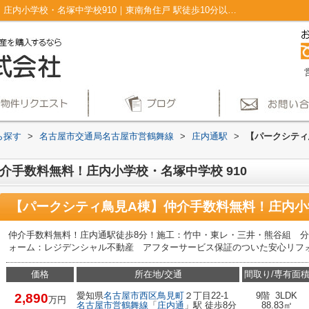
【パークシティ鳥見A棟】仲介手数料無料！庄内小学校・名塚中学校910｜東南角住戸 駅徒歩10分以内 角住戸 ２駅利用可 バルコニー｜仲介手数料無料！名古屋市で新築戸建てを探すならAplace
ら探す
>
名古屋市交通局名古屋市営鶴舞線
>
庄内通駅
>
【パークシティ
介手数料無料！庄内小学校・名塚中学校 910
【パークシティ鳥見A棟】仲介手数料無料！庄内小
仲介手数料無料！庄内通駅徒歩8分！施工：竹中・東レ・三井・熊谷組 
ォーム：レジデンシャル不動産 アフターサービス保証のついた安心リフ
価格
所在地/交通
間取り/専有面
愛知県
名古屋市西区
鳥見町
２丁目22-1
9階 3LDK
2,890
万円
名古屋市営鶴舞線
「
庄内通
」駅 徒歩8分
88.83㎡