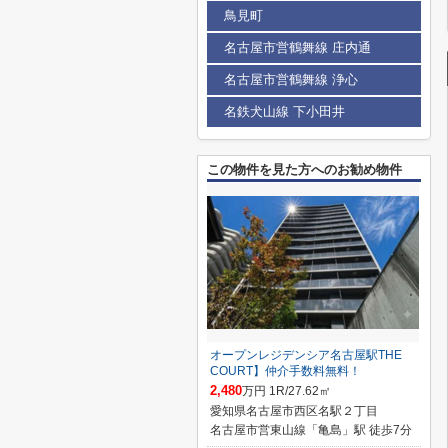
鳥見町
名古屋市営鶴舞線 庄内通
名古屋市営鶴舞線 浄心
名鉄犬山線 下小田井
この物件を見た方へのお勧め物件
オープンレジデンシア名古屋駅THE
COURT】仲介手数料無料！
2,480
万円 1R/27.62㎡
愛知県名古屋市西区名駅２丁目
名古屋市営東山線「亀島」駅 徒歩7分