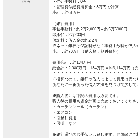
備考
・仲介手数料：0円
・管理費修繕費清算金：3万円で計算
小計：約61万円
（銀行費用）
事務手数料：約2万2,000円～約5万5000円
印紙代：2万200円
保証料：借入金の約2.2％
※ネット銀行は保証料がなく事務手数料が借入金の
小計：約73万円（借入額：物件価格）
費用合計：約134万円
総合計：2,980万円＋134万円＝約3,114万
＾＾＾＾＾＾＾＾＾＾＾＾＾＾＾＾＾＾＾＾
※概算なので、銀行や借入によって費用は異な
あなたに一番あった借入方法を見つけて少しで
※購入後には下記の費用も必要です。
購入後の費用も資金計画に含めておいてくださ
・カーテンレール（カーテン）
・エアコン
・引越し費用
・照明 など
※銀行選びのお手伝いも致します。お気軽にご