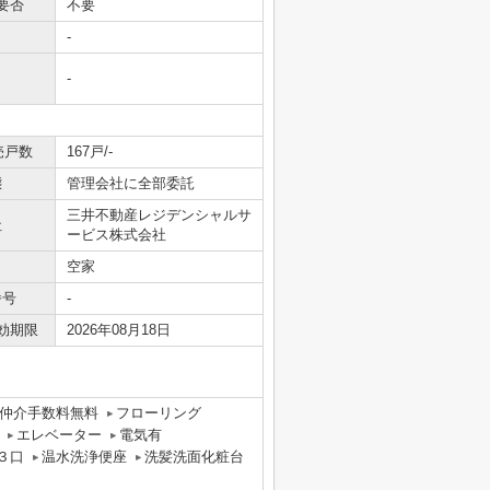
要否
不要
-
-
売戸数
167戸/-
態
管理会社に全部委託
三井不動産レジデンシャルサ
社
ービス株式会社
空家
番号
-
効期限
2026年08月18日
仲介手数料無料
フローリング
エレベーター
電気有
３口
温水洗浄便座
洗髪洗面化粧台