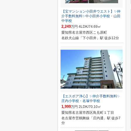
【宝マンション小田井ウエスト】✨️仲
介手数料無料✨️中小田井小学校・山田
中学校
2,249
万円 4LDK/74.69㎡
愛知県名古屋市西区こも原町
名鉄犬山線「下小田井」駅 徒歩12分
【エスポア浄心】✨️仲介手数料無料✨️
庄内小学校・名塚中学校
1,999
万円 2LDK/70.10㎡
愛知県名古屋市西区鳥見町１丁目
名古屋市営鶴舞線「庄内通」駅 徒歩7
分