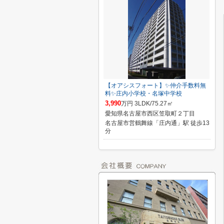
【オアシスフォート】✨️仲介手数料無
料✨️庄内小学校・名塚中学校
3,990
万円 3LDK/75.27㎡
愛知県名古屋市西区笠取町２丁目
名古屋市営鶴舞線「庄内通」駅 徒歩13
分