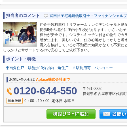
担当者のコメント
富田裕子宅地建物取引士・ファイナンシャルプ
仲介手数料無料！リフォーム：レジデンシャル不動
徒歩9分の場所に庄内小学校があります。小さいお
粧台が安全です。システムキッチン付きの物件でカ
感が生まれ、美しいです。住み心地がしっかりと考
購入を検討しているが不動産の知識がなくて不安だ
しっかりとサポートするので安心してご依頼下さい。
ポイント・特徴
東南角住戸
駅徒歩10分以内
角住戸
２駅利用可
バルコニー
お問い合わせは
Aplace株式会社まで
0120-644-550
〒461-0002
愛知県名古屋市東区代官町39
9：00～19：00 定休日:水曜日