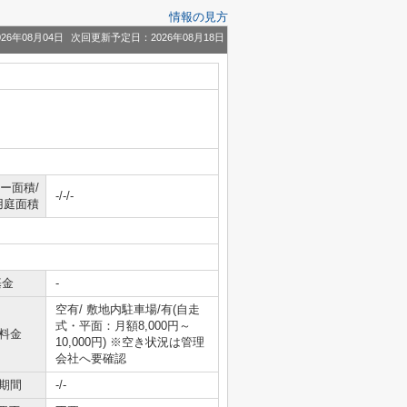
情報の見方
26年08月04日
次回更新予定日：2026年08月18日
ー面積/
-/-/-
用庭面積
基金
-
空有/ 敷地内駐車場/有(自走
式・平面：月額8,000円～
料金
10,000円) ※空き状況は管理
会社へ要確認
期間
-/-