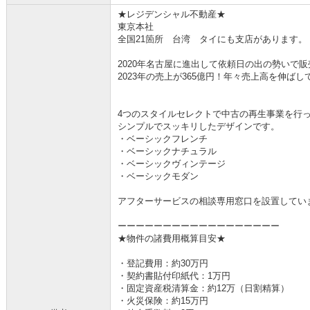
★レジデンシャル不動産★
東京本社
全国21箇所 台湾 タイにも支店があります。
2020年名古屋に進出して依頼日の出の勢いで
2023年の売上が365億円！年々売上高を伸ば
4つのスタイルセレクトで中古の再生事業を行
シンプルでスッキリしたデザインです。
・ベーシックフレンチ
・ベーシックナチュラル
・ベーシックヴィンテージ
・ベーシックモダン
アフターサービスの相談専用窓口を設置してい
ーーーーーーーーーーーーーーーーーー
★物件の諸費用概算目安★
・登記費用：約30万円
・契約書貼付印紙代：1万円
・固定資産税清算金：約12万（日割精算）
・火災保険：約15万円