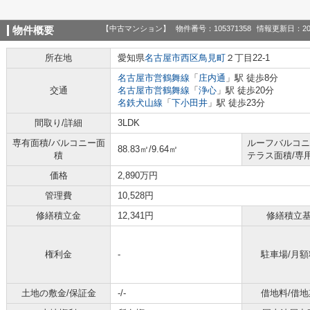
【中古マンション】
物件番号：105371358
情報更新日：20
物件概要
所在地
愛知県
名古屋市西区
鳥見町
２丁目22-1
名古屋市営鶴舞線
「
庄内通
」駅 徒歩8分
交通
名古屋市営鶴舞線
「
浄心
」駅 徒歩20分
名鉄犬山線
「
下小田井
」駅 徒歩23分
間取り/詳細
3LDK
専有面積/バルコニー面
ルーフバルコニ
88.83㎡/9.64㎡
積
テラス面積/専
価格
2,890万円
管理費
10,528円
修繕積立金
12,341円
修繕積立
権利金
-
駐車場/月額
土地の敷金/保証金
-/-
借地料/借地