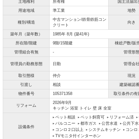
土地権利
所有権
国土法届出
用途地域
準工業
地勢
中古マンション/鉄骨鉄筋コン
種別/構造
向き
クリート
築年月（築年数）
1985年 8月 (築41年)
所在階/階建
9階/15階建
棟総戸数/販
管理組合有無
-
管理形
管理員の勤務形態
日勤
管理会
取引態様
仲介
現況
引渡し
相談
建築確認
物件番号
105371358
取引条件の有
2026年9月
リフォーム
キッチン 浴室 トイレ 壁 床 全室
ペット相談
ペット飼育可
リフォーム済
バルコニー
都市ガス
公営水道
公共下水
設備条件
コンロ２口以上
システムキッチン
コンロ
TVモニタ付インターホン