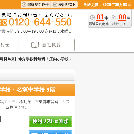
最終更新：2026年08月09日
01
00
件
件
最近見た物件
検討リスト
営業時間：9：00～19：00
定休日：水曜日
鳥見A棟】仲介手数料無料！庄内小学校・
学校・名塚中学校 9階
分譲主：三井不動産・三東都市開発 リフ
ォーム物件です。
積