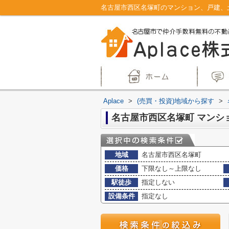
Aplace
>
(売買・投資)地域から探す
>
地域
名古屋市西区名塚町
価格
下限なし～上限なし
駅徒歩
指定しない
設備条件
指定なし