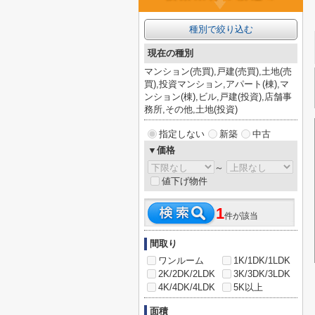
種別で絞り込む
現在の種別
マンション(売買),戸建(売買),土地(売
買),投資マンション,アパート(棟),マ
ンション(棟),ビル,戸建(投資),店舗事
務所,その他,土地(投資)
指定しない
新築
中古
▼価格
～
値下げ物件
1
件が該当
間取り
ワンルーム
1K/1DK/1LDK
2K/2DK/2LDK
3K/3DK/3LDK
4K/4DK/4LDK
5K以上
面積