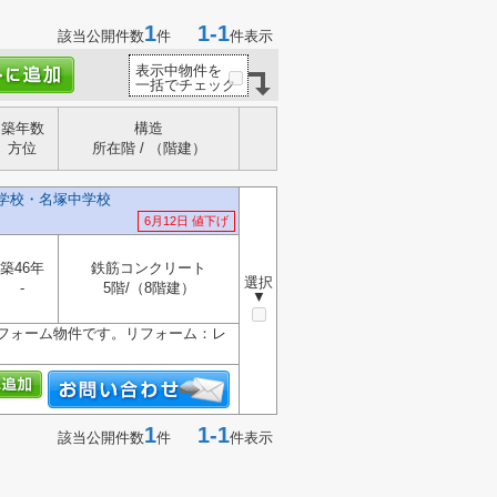
1
1-1
該当公開件数
件
件表示
表示中物件を
一括でチェック
築年数
構造
方位
所在階 / （階建）
小学校・名塚中学校
6月12日 値下げ
築46年
鉄筋コンクリート
選択
-
5階/（8階建）
▼
フォーム物件です。リフォーム：レ
1
1-1
該当公開件数
件
件表示