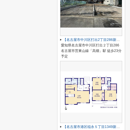
【名古屋市中川区打出2丁目286新築戸建B号棟】仲介手数料無料！荒子小学校・一柳中学校
愛知県名古屋市中川区打出２丁目286
名古屋市営東山線「高畑」駅 徒歩23分
予定
【名古屋市港区稲永５丁目1349新築戸建】仲介手数料無料！