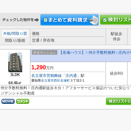
外観
/
間取り図
価格
駅徒歩
停歩
交通 / 所在地
間取り/面積
【名塚ハウス】✨️仲介手数料無料✨️庄内
中古マンション
1,290
万円
徒歩8分
3LDK
名古屋市営鶴舞線
「
庄内通
」駅
愛知県
名古屋市西区
名塚町
３丁目2-1
64.46㎡
仲介手数料無料！庄内通駅徒歩８分！アフターサービス保証のついた安心リ
ジデンシャル不動産