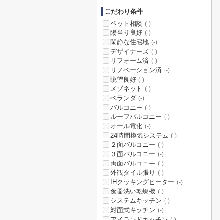
こだわり条件
ペット相談
(-)
陽当り良好
(-)
閑静な住宅地
(-)
デザイナーズ
(-)
リフォーム済
(-)
リノベーション済
(-)
眺望良好
(-)
メゾネット
(-)
ベランダ
(-)
バルコニー
(-)
ルーフバルコニー
(-)
オール電化
(-)
24時間換気システム
(-)
２面バルコニー
(-)
３面バルコニー
(-)
両面バルコニー
(-)
外観タイル張り
(-)
IHクッキングヒーター
(-)
食器洗い乾燥機
(-)
システムキッチン
(-)
対面式キッチン
(-)
アイランドキッチン
(-)