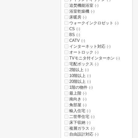
追焚機能浴室
(-)
浴室乾燥機
(-)
床暖房
(-)
ウォークインクロゼット
(-)
CS
(-)
BS
(-)
CATV
(-)
インターネット対応
(-)
オートロック
(-)
TVモニタ付インターホン
(-)
宅配ボックス
(-)
2階以上
(-)
10階以上
(-)
20階以上
(-)
1階の物件
(-)
最上階
(-)
南向き
(-)
角部屋
(-)
輸入住宅
(-)
二世帯住宅
(-)
床下収納
(-)
複層ガラス
(-)
自由設計対応
(-)