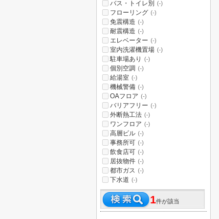
バス・トイレ別
(-)
フローリング
(-)
免震構造
(-)
耐震構造
(-)
エレベーター
(-)
室内洗濯機置場
(-)
駐車場あり
(-)
個別空調
(-)
給湯室
(-)
機械警備
(-)
OAフロア
(-)
バリアフリー
(-)
外断熱工法
(-)
ワンフロア
(-)
高層ビル
(-)
事務所可
(-)
飲食店可
(-)
居抜物件
(-)
都市ガス
(-)
下水道
(-)
1
件が該当