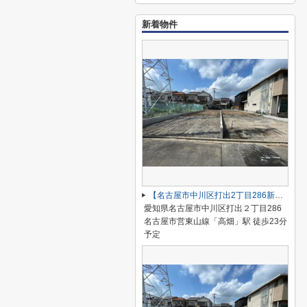
新着物件
【名古屋市中川区打出2丁目286新築戸建A号棟】仲介手数料無料！荒子小学校・一柳中学校
愛知県名古屋市中川区打出２丁目286
名古屋市営東山線「高畑」駅 徒歩23分
予定