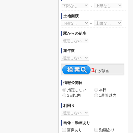
～
土地面積
～
駅からの徒歩
築年数
1
件が該当
情報公開日
指定しない
本日
3日以内
1週間以内
利回り
画像・動画あり
画像あり
動画あり