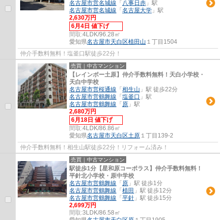
名古屋市営名城線
「
八事日赤
」駅
名古屋市営名城線
「
名古屋大学
」駅
2,630万円
6月4日 値下げ
間取:
4LDK/96.28㎡
愛知県
名古屋市天白区
植田山
１丁目1504
仲介手数料無料！塩釜口駅徒歩22分！
売買｜中古マンション
【レインボー土原】仲介手数料無料！天白小学校・
天白中学校
名古屋市営桜通線
「
相生山
」駅 徒歩22分
名古屋市営鶴舞線
「
塩釜口
」駅
名古屋市営鶴舞線
「
原
」駅
2,680万円
6月18日 値下げ
間取:
4LDK/86.86㎡
愛知県
名古屋市天白区
土原
１丁目139-2
仲介手数料無料！相生山駅徒歩22分！リフォーム済み！
売買｜中古マンション
駅徒歩1分【星和原コーポラス】仲介手数料無料！
平針北小学校・原中学校
名古屋市営鶴舞線
「
原
」駅 徒歩1分
名古屋市営鶴舞線
「
植田
」駅 徒歩12分
名古屋市営鶴舞線
「
平針
」駅 徒歩15分
2,699万円
間取:
3LDK/86.58㎡
愛知県
名古屋市天白区
原
１丁目1905