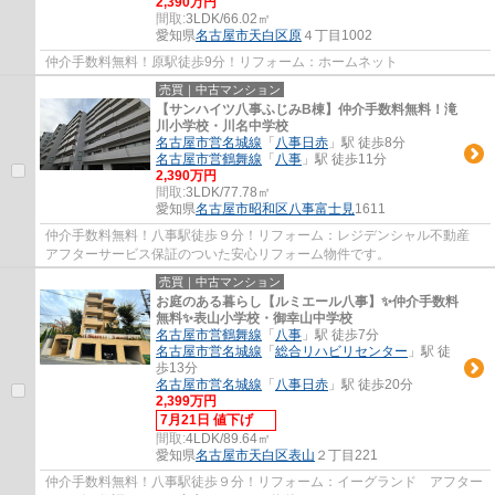
2,390万円
間取:
3LDK/66.02㎡
愛知県
名古屋市天白区
原
４丁目1002
仲介手数料無料！原駅徒歩9分！リフォーム：ホームネット
売買｜中古マンション
【サンハイツ八事ふじみB棟】仲介手数料無料！滝
川小学校・川名中学校
名古屋市営名城線
「
八事日赤
」駅 徒歩8分
名古屋市営鶴舞線
「
八事
」駅 徒歩11分
2,390万円
間取:
3LDK/77.78㎡
愛知県
名古屋市昭和区
八事富士見
1611
仲介手数料無料！八事駅徒歩９分！リフォーム：レジデンシャル不動産
アフターサービス保証のついた安心リフォーム物件です。
売買｜中古マンション
お庭のある暮らし【ルミエール八事】✨️仲介手数料
無料✨️表山小学校・御幸山中学校
名古屋市営鶴舞線
「
八事
」駅 徒歩7分
名古屋市営名城線
「
総合リハビリセンター
」駅 徒
歩13分
名古屋市営名城線
「
八事日赤
」駅 徒歩20分
2,399万円
7月21日 値下げ
間取:
4LDK/89.64㎡
愛知県
名古屋市天白区
表山
２丁目221
仲介手数料無料！八事駅徒歩９分！リフォーム：イーグランド アフター