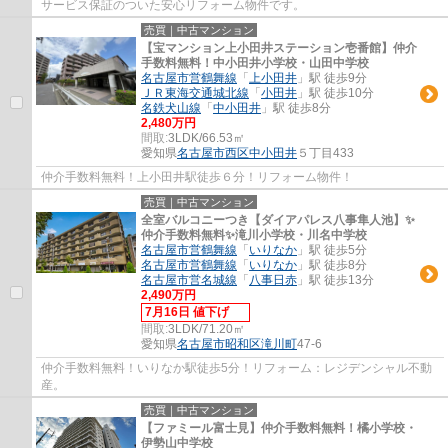
サービス保証のついた安心リフォーム物件です。
売買｜中古マンション
【宝マンション上小田井ステーション壱番館】仲介
手数料無料！中小田井小学校・山田中学校
名古屋市営鶴舞線
「
上小田井
」駅 徒歩9分
ＪＲ東海交通城北線
「
小田井
」駅 徒歩10分
名鉄犬山線
「
中小田井
」駅 徒歩8分
2,480万円
間取:
3LDK/66.53㎡
愛知県
名古屋市西区
中小田井
５丁目433
仲介手数料無料！上小田井駅徒歩６分！リフォーム物件！
売買｜中古マンション
全室バルコニーつき【ダイアパレス八事隼人池】✨️
仲介手数料無料✨️滝川小学校・川名中学校
名古屋市営鶴舞線
「
いりなか
」駅 徒歩5分
名古屋市営鶴舞線
「
いりなか
」駅 徒歩8分
名古屋市営名城線
「
八事日赤
」駅 徒歩13分
2,490万円
7月16日 値下げ
間取:
3LDK/71.20㎡
愛知県
名古屋市昭和区
滝川町
47-6
仲介手数料無料！いりなか駅徒歩5分！リフォーム：レジデンシャル不動
産。
売買｜中古マンション
【ファミール富士見】仲介手数料無料！橘小学校・
伊勢山中学校