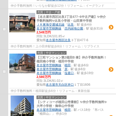
仲介手数料無料！いりなか駅徒歩12分！リフォーム：イーグランド
売買｜中古一戸建
【名古屋市西区比良3丁目477−6中古戸建】✨️仲介
手数料無料✨️比良小学校・山田東中学校
ＪＲ東海交通城北線
「
比良
」駅 徒歩4分
名古屋市営鶴舞線
「
庄内緑地公園
」駅 徒歩31分
2,549万円
間取:
3LDK/101.85㎡
愛知県
名古屋市西区
比良
３丁目477-6
仲介手数料無料！上小田井駅徒歩8分！リフォーム：リプライス
売買｜中古マンション
【三旺マンション第2植田B 棟】仲介手数料無料！
植田南小学校・植田中学校
名古屋市営鶴舞線
「
植田
」駅 徒歩6分
名古屋市営鶴舞線
「
原
」駅 徒歩6分
名古屋市営鶴舞線
「
塩釜口
」駅 徒歩19分
2,580万円
間取:
3LDK/91.02㎡
愛知県
名古屋市天白区
井口
１丁目1606
仲介手数料無料！植田駅徒歩6分！リフォーム：東新住販
売買｜中古マンション
【シティコーポ植田山壱番館】✨️仲介手数料無料✨️
大坪小学校・御幸山中学校
名古屋市営鶴舞線
「
植田
」駅 バス18分 「市バス
『植田山』」 停歩1分