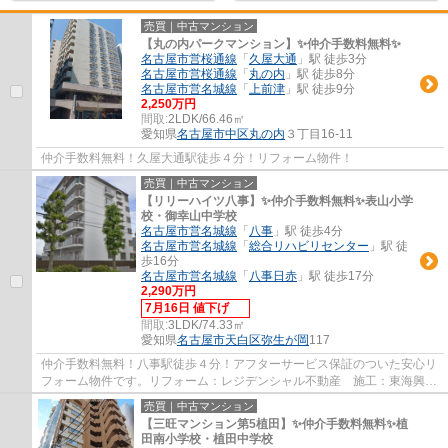
売買｜中古マンション
【丸の内パークマンション】✨️仲介手数料無料✨️
名古屋市営桜通線
「
久屋大通
」駅 徒歩3分
名古屋市営桜通線
「
丸の内
」駅 徒歩8分
名古屋市営名城線
「
上前津
」駅 徒歩9分
2,250万円
間取:
2LDK/66.46㎡
愛知県
名古屋市中区
丸の内
３丁目16-11
仲介手数料無料！久屋大通駅徒歩４分！リフォーム物件！
売買｜中古マンション
【リリーハイツ八事】✨️仲介手数料無料✨️表山小学
校・御幸山中学校
名古屋市営名城線
「
八事
」駅 徒歩4分
名古屋市営名城線
「
総合リハビリセンター
」駅 徒
歩16分
名古屋市営名城線
「
八事日赤
」駅 徒歩17分
2,290万円
7月16日 値下げ
間取:
3LDK/74.33㎡
愛知県
名古屋市天白区
弥生が岡
117
仲介手数料無料！八事駅徒歩４分！アフターサービス保証のついた安心リ
フォーム物件です。リフォーム：レジデンシャル不動産 施工：東海興
業 分譲主：東和土地建物㈱
売買｜中古マンション
【三旺マンション第5植田】✨️仲介手数料無料✨️植
田南小学校・植田中学校