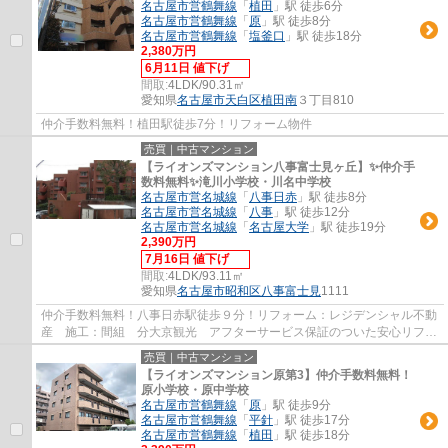
名古屋市営鶴舞線
「
植田
」駅 徒歩6分
名古屋市営鶴舞線
「
原
」駅 徒歩8分
名古屋市営鶴舞線
「
塩釜口
」駅 徒歩18分
2,380万円
6月11日 値下げ
間取:
4LDK/90.31㎡
愛知県
名古屋市天白区
植田南
３丁目810
仲介手数料無料！植田駅徒歩7分！リフォーム物件
売買｜中古マンション
【ライオンズマンション八事富士見ヶ丘】✨️仲介手
数料無料✨️滝川小学校・川名中学校
名古屋市営名城線
「
八事日赤
」駅 徒歩8分
名古屋市営名城線
「
八事
」駅 徒歩12分
名古屋市営名城線
「
名古屋大学
」駅 徒歩19分
2,390万円
7月16日 値下げ
間取:
4LDK/93.11㎡
愛知県
名古屋市昭和区
八事富士見
1111
仲介手数料無料！八事日赤駅徒歩９分！リフォーム：レジデンシャル不動
産 施工：間組 分大京観光 アフターサービス保証のついた安心リフォ
ーム物件です。
売買｜中古マンション
【ライオンズマンション原第3】仲介手数料無料！
原小学校・原中学校
名古屋市営鶴舞線
「
原
」駅 徒歩9分
名古屋市営鶴舞線
「
平針
」駅 徒歩17分
名古屋市営鶴舞線
「
植田
」駅 徒歩18分