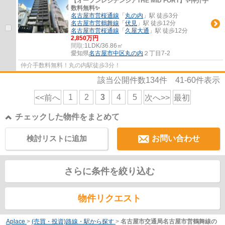
【オープンレジデンシアTHE MID FORT】✨️仲介手
数料無料✨️
名古屋市営桜通線
「
丸の内
」駅 徒歩3分
名古屋市営鶴舞線
「
伏見
」駅 徒歩12分
名古屋市営桜通線
「
久屋大通
」駅 徒歩12分
2,850万円
間取:
1LDK/36.86㎡
愛知県
名古屋市中区
丸の内
２丁目7-2
仲介手数料無料！丸の内駅徒歩3分！
該当公開件数
134
件
41-60
件表示
1
2
3
4
5
<<前へ
次へ>>
最初
チェックした物件をまとめて
検討リストに追加
お問い合わせ
さらに条件を絞り込む
物件リクエスト
Aplace
>
(売買・投資)路線・駅から探す
>
名古屋市交通局名古屋市営鶴舞線の