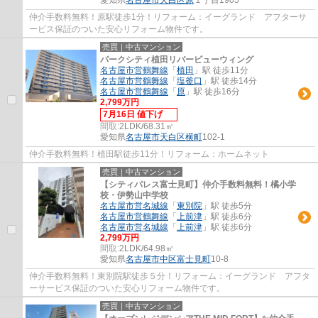
仲介手数料無料！原駅徒歩1分！リフォーム：イーグランド アフターサ
ービス保証のついた安心リフォーム物件です。
売買｜中古マンション
パークシティ植田リバービューウィング
名古屋市営鶴舞線
「
植田
」駅 徒歩11分
名古屋市営鶴舞線
「
塩釜口
」駅 徒歩14分
名古屋市営鶴舞線
「
原
」駅 徒歩16分
2,799万円
7月16日 値下げ
間取:
2LDK/68.31㎡
愛知県
名古屋市天白区
横町
102-1
仲介手数料無料！植田駅徒歩11分！リフォーム：ホームネット
売買｜中古マンション
【シティパレス富士見町】仲介手数料無料！橘小学
校・伊勢山中学校
名古屋市営名城線
「
東別院
」駅 徒歩5分
名古屋市営鶴舞線
「
上前津
」駅 徒歩6分
名古屋市営名城線
「
上前津
」駅 徒歩6分
2,799万円
間取:
2LDK/64.98㎡
愛知県
名古屋市中区
富士見町
10-8
仲介手数料無料！東別院駅徒歩５分！リフォーム：イーグランド アフタ
ーサービス保証のついた安心リフォーム物件です。
売買｜中古マンション