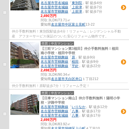
名古屋市営名城線
「
東別院
」駅 徒歩4分
名古屋市営名城線
「
上前津
」駅 徒歩7分
名古屋市営鶴舞線
「
上前津
」駅 徒歩7分
2,490万円
間取:
3LDK/73.71㎡
愛知県
名古屋市中区
富士見町
13-22
仲介手数料無料！東別院駅徒歩4分！リフォーム：レジデンシャル不動
産 アフターサービス保証のついた安心リフォーム物件です。
売買｜中古マンション
【三旺マンション第3植田】仲介手数料無料！植田
南小学校・植田中学校
名古屋市営鶴舞線
「
原
」駅 徒歩9分
名古屋市営鶴舞線
「
植田
」駅 徒歩9分
名古屋市営鶴舞線
「
平針
」駅 徒歩22分
2,498万円
間取:
3LDK/90.34㎡
愛知県
名古屋市天白区
井口
１丁目212
仲介手数料無料！原駅徒歩7分！リフォーム予定！
売買｜中古マンション
【日車マンション南山】仲介手数料無料！陽明小学
校・汐路中学校
名古屋市営鶴舞線
「
いりなか
」駅 徒歩12分
名古屋市営鶴舞線
「
八事
」駅 徒歩17分
名古屋市営名城線
「
八事
」駅 徒歩17分
2,499万円
間取:
3LDK/83.92㎡
愛知県
名古屋市瑞穂区
上山町
４丁目10