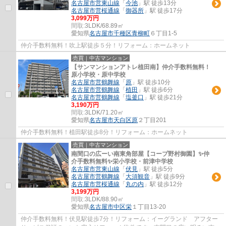
名古屋市営東山線
「
今池
」駅 徒歩13分
名古屋市営桜通線
「
御器所
」駅 徒歩17分
3,099万円
間取:
3LDK/68.89㎡
愛知県
名古屋市千種区
青柳町
６丁目1-5
仲介手数料無料！吹上駅徒歩５分！リフォーム：ホームネット
売買｜中古マンション
【サンマンションアトレ植田南】仲介手数料無料！
原小学校・原中学校
名古屋市営鶴舞線
「
原
」駅 徒歩10分
名古屋市営鶴舞線
「
植田
」駅 徒歩6分
名古屋市営鶴舞線
「
塩釜口
」駅 徒歩21分
3,190万円
間取:
3LDK/71.20㎡
愛知県
名古屋市天白区
原
２丁目201
仲介手数料無料！植田駅徒歩8分！リフォーム：ホームネット
売買｜中古マンション
南間口の広ーい南東角部屋【コープ野村御園】✨️仲
介手数料無料✨️栄小学校・前津中学校
名古屋市営東山線
「
伏見
」駅 徒歩5分
名古屋市営鶴舞線
「
大須観音
」駅 徒歩9分
名古屋市営桜通線
「
丸の内
」駅 徒歩12分
3,199万円
間取:
3LDK/88.90㎡
愛知県
名古屋市中区
栄
１丁目13-20
仲介手数料無料！伏見駅徒歩7分！リフォーム：イーグランド アフター