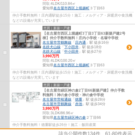
間取:
4LDK/110.84㎡
愛知県
名古屋市西区
上堀越町
３丁目63
仲介手数料無料！庄内通駅徒歩15分！施工：メルディア・床暖房や食洗機
などの設備が充実しています
売買｜新築一戸建
【名古屋市西区上堀越町3丁目3丁目63新築戸建2号
棟】仲介手数料無料！庄内小学校・名塚中学校
名古屋市営鶴舞線
「
庄内通
」駅 徒歩16分
名鉄犬山線
「
下小田井
」駅 徒歩18分
名鉄犬山線
「
中小田井
」駅 徒歩27分
3,990万円
間取:
4LDK/100.20㎡
愛知県
名古屋市西区
上堀越町
３丁目63
仲介手数料無料！庄内通駅徒歩15分！施工：メルディア・床暖房や食洗機
などの設備が充実しています
売買｜新築一戸建
【名古屋市緑区神の倉2丁目66新築戸建】仲介手数
料無料！神の倉小学校・神の倉中学校
名古屋市営桜通線
「
徳重
」駅 徒歩28分
名古屋市営鶴舞線
「
赤池
」駅 徒歩34分
3,990万円
間取:
3LDK/86.96㎡
愛知県
名古屋市緑区
神の倉
２丁目66
仲介手数料無料！徳重駅徒歩26分！施工：飯田産業
該当公開件数
134
件
61-80
件表示