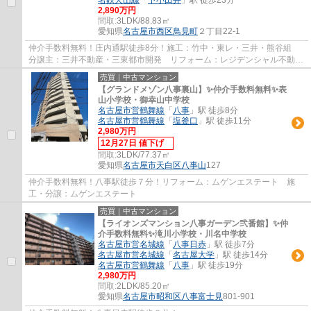
2,890万円
間取:
3LDK/88.83㎡
愛知県
名古屋市西区
鳥見町
２丁目22-1
仲介手数料無料！庄内通駅徒歩8分！施工：竹中・東レ・三井・熊谷組
分譲主：三井不動産・三東都市開発 リフォーム：レジデンシャル不動
産 アフターサービス保証のついた安心リフォ...
売買｜中古マンション
【グランドメゾン八事裏山】✨️仲介手数料無料✨️表
山小学校・御幸山中学校
名古屋市営鶴舞線
「
八事
」駅 徒歩8分
名古屋市営鶴舞線
「
塩釜口
」駅 徒歩11分
2,980万円
12月27日 値下げ
間取:
3LDK/77.37㎡
愛知県
名古屋市天白区
八事山
127
仲介手数料無料！八事駅徒歩７分！リフォーム：ムゲンエステート 施
工・分譲：ムゲンエステート
売買｜中古マンション
【ライオンズマンション八事ガーデン弐番館】✨️仲
介手数料無料✨️滝川小学校・川名中学校
名古屋市営名城線
「
八事日赤
」駅 徒歩7分
名古屋市営名城線
「
名古屋大学
」駅 徒歩14分
名古屋市営鶴舞線
「
八事
」駅 徒歩19分
2,980万円
間取:
2LDK/85.20㎡
愛知県
名古屋市昭和区
八事富士見
801-901