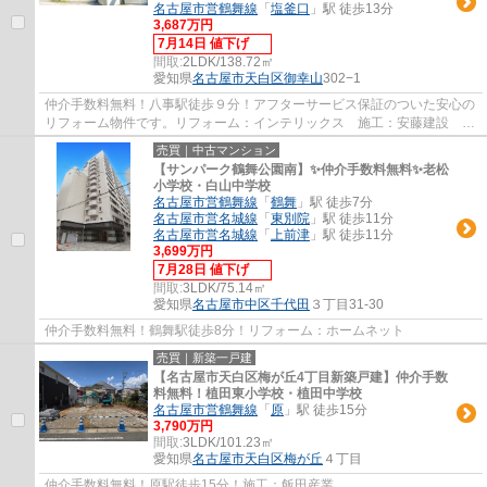
名古屋市営鶴舞線
「
塩釜口
」駅 徒歩13分
3,687万円
7月14日 値下げ
間取:
2LDK/138.72㎡
愛知県
名古屋市天白区
御幸山
302−1
仲介手数料無料！八事駅徒歩９分！アフターサービス保証のついた安心の
リフォーム物件です。リフォーム：インテリックス 施工：安藤建設 分
譲主：大和ハウス
売買｜中古マンション
【サンパーク鶴舞公園南】✨️仲介手数料無料✨️老松
小学校・白山中学校
名古屋市営鶴舞線
「
鶴舞
」駅 徒歩7分
名古屋市営名城線
「
東別院
」駅 徒歩11分
名古屋市営名城線
「
上前津
」駅 徒歩11分
3,699万円
7月28日 値下げ
間取:
3LDK/75.14㎡
愛知県
名古屋市中区
千代田
３丁目31-30
仲介手数料無料！鶴舞駅徒歩8分！リフォーム：ホームネット
売買｜新築一戸建
【名古屋市天白区梅が丘4丁目新築戸建】仲介手数
料無料！植田東小学校・植田中学校
名古屋市営鶴舞線
「
原
」駅 徒歩15分
3,790万円
間取:
3LDK/101.23㎡
愛知県
名古屋市天白区
梅が丘
４丁目
仲介手数料無料！原駅徒歩15分！施工：飯田産業