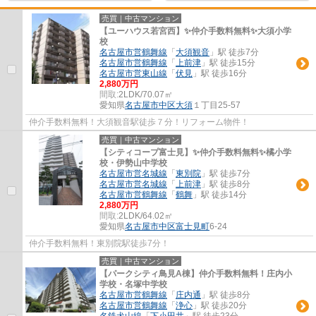
売買｜中古マンション
【ユーハウス若宮西】✨️仲介手数料無料✨️大須小学
校
名古屋市営鶴舞線
「
大須観音
」駅 徒歩7分
名古屋市営鶴舞線
「
上前津
」駅 徒歩15分
名古屋市営東山線
「
伏見
」駅 徒歩16分
2,880万円
間取:
2LDK/70.07㎡
愛知県
名古屋市中区
大須
１丁目25-57
仲介手数料無料！大須観音駅徒歩７分！リフォーム物件！
売買｜中古マンション
【シティコープ富士見】✨️仲介手数料無料✨️橘小学
校・伊勢山中学校
名古屋市営名城線
「
東別院
」駅 徒歩7分
名古屋市営名城線
「
上前津
」駅 徒歩8分
名古屋市営鶴舞線
「
鶴舞
」駅 徒歩14分
2,880万円
間取:
2LDK/64.02㎡
愛知県
名古屋市中区
富士見町
6-24
仲介手数料無料！東別院駅徒歩7分！
売買｜中古マンション
【パークシティ鳥見A棟】仲介手数料無料！庄内小
学校・名塚中学校
名古屋市営鶴舞線
「
庄内通
」駅 徒歩8分
名古屋市営鶴舞線
「
浄心
」駅 徒歩20分
名鉄犬山線
「
下小田井
」駅 徒歩23分