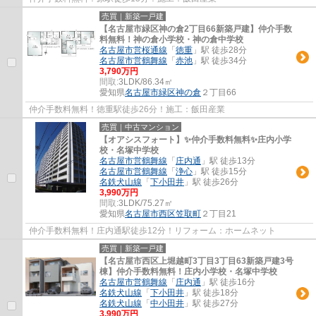
売買｜新築一戸建
【名古屋市緑区神の倉2丁目66新築戸建】仲介手数
料無料！神の倉小学校・神の倉中学校
名古屋市営桜通線
「
徳重
」駅 徒歩28分
名古屋市営鶴舞線
「
赤池
」駅 徒歩34分
3,790万円
間取:
3LDK/86.34㎡
愛知県
名古屋市緑区
神の倉
２丁目66
仲介手数料無料！徳重駅徒歩26分！施工：飯田産業
売買｜中古マンション
【オアシスフォート】✨️仲介手数料無料✨️庄内小学
校・名塚中学校
名古屋市営鶴舞線
「
庄内通
」駅 徒歩13分
名古屋市営鶴舞線
「
浄心
」駅 徒歩15分
名鉄犬山線
「
下小田井
」駅 徒歩26分
3,990万円
間取:
3LDK/75.27㎡
愛知県
名古屋市西区
笠取町
２丁目21
仲介手数料無料！庄内通駅徒歩12分！リフォーム：ホームネット
売買｜新築一戸建
【名古屋市西区上堀越町3丁目3丁目63新築戸建3号
棟】仲介手数料無料！庄内小学校・名塚中学校
名古屋市営鶴舞線
「
庄内通
」駅 徒歩16分
名鉄犬山線
「
下小田井
」駅 徒歩18分
名鉄犬山線
「
中小田井
」駅 徒歩27分
3,990万円