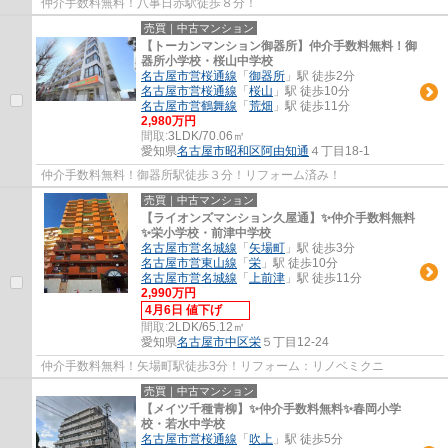
仲介手数料無料！八事日赤駅徒歩８分！
売買｜中古マンション
【トーカンマンション御器所】仲介手数料無料！御
器所小学校・桜山中学校
名古屋市営桜通線
「
御器所
」駅 徒歩2分
名古屋市営桜通線
「
桜山
」駅 徒歩10分
名古屋市営鶴舞線
「
荒畑
」駅 徒歩11分
2,980万円
間取:
3LDK/70.06㎡
愛知県
名古屋市昭和区
阿由知通
４丁目18-1
仲介手数料無料！御器所駅徒歩３分！リフォーム済み！
売買｜中古マンション
【ライオンズマンション久屋通】✨️仲介手数料無料
✨️栄小学校・前津中学校
名古屋市営名城線
「
矢場町
」駅 徒歩3分
名古屋市営東山線
「
栄
」駅 徒歩10分
名古屋市営名城線
「
上前津
」駅 徒歩11分
2,990万円
4月6日 値下げ
間取:
2LDK/65.12㎡
愛知県
名古屋市中区
栄
５丁目12-24
仲介手数料無料！矢場町駅徒歩3分！リフォーム：リノベミクニ
売買｜中古マンション
【メイツ千種青柳】✨️仲介手数料無料✨️春岡小学
校・若水中学校
名古屋市営桜通線
「
吹上
」駅 徒歩5分