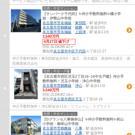
サービス保証のついた安心リフォーム物件です。南間口の広い明るい南東
角部屋
売買｜中古マンション
【サンパーク千代田】✨️仲介手数料無料✨️橘小学
校・伊勢山中学校
名古屋市営名城線
「
東別院
」駅 徒歩9分
名古屋市営鶴舞線
「
鶴舞
」駅 徒歩10分
名古屋市営名城線
「
上前津
」駅 徒歩11分
3,540万円
4月27日 値下げ
間取:
4LDK/96.42㎡
愛知県
名古屋市中区
千代田
４丁目12-27
仲介手数料無料！東別院駅徒歩9分！施工：清水建設 新築時分譲主：成
田興業株式会社
売買｜中古一戸建
【名古屋市西区児玉2丁目18−16中古戸建】仲介手
数料無料！児玉小学校・浄心中学校
名古屋市営鶴舞線
「
浄心
」駅 徒歩11分
3,549万円
間取:
2LDK/82.18㎡
愛知県
名古屋市西区
児玉
２丁目18-16
仲介手数料無料！浄心駅徒歩11分！リフォーム：リプライス
売買｜中古マンション
【Dグランセ八事御幸山】✨️仲介手数料無料✨️表山
小学校・御幸山中学校
名古屋市営鶴舞線
「
八事
」駅 徒歩9分
名古屋市営名城線
「
八事
」駅 徒歩9分