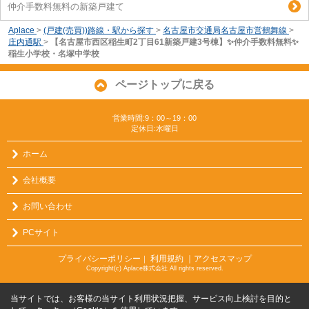
仲介手数料無料の新築戸建て
Aplace
>
(戸建(売買))路線・駅から探す
>
名古屋市交通局名古屋市営鶴舞線
>
庄内通駅
>
【名古屋市西区稲生町2丁目61新築戸建3号棟】✨️仲介手数料無料✨️
稲生小学校・名塚中学校
ページトップに戻る
営業時間:9：00～19：00
定休日:水曜日
ホーム
会社概要
お問い合わせ
PCサイト
プライバシーポリシー
利用規約
｜アクセスマップ
｜
Copyright(c) Aplace株式会社 All rights reserved.
当サイトでは、お客様の当サイト利用状況把握、サービス向上検討を目的と