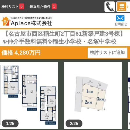
0
1
検討リスト
最近見た物件
お問合せ
【名古屋市西区稲生町2丁目61新築戸建3号棟】
✨️仲介手数料無料✨️稲生小学校・名塚中学校
価格
4,280
万円
検討リストに追加
1/25
2/25