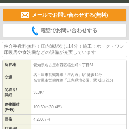
メールでお問い合わせする(無料)
電話でお問い合わせする
仲介手数料無料！庄内通駅徒歩14分！施工：ホーク・ワン
床暖房や食洗機などの設備が充実しています
所在地
愛知県
名古屋市西区
稲生町
２丁目61
名古屋市営鶴舞線
「
庄内通
」駅 徒歩14分
交通
名古屋市営鶴舞線
「
庄内緑地公園
」駅 徒歩21分
間取り/
3LDK/
詳細
建物面積
100.50㎡(30.4坪)
(坪数)
価格
4,280万円
駐車場/