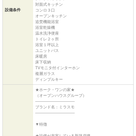
対面式キッチン
設備条件
コンロ３口
オープンキッチン
追焚機能浴室
浴室乾燥機
温水洗浄便座
トイレ２ヶ所
浴室１坪以上
ユニットバス
床暖房
床下収納
TVモニタ付インターホン
複層ガラス
ディンプルキー
★ホーク・ワンの家★
（オープンハウスグループ）
――――――――――
ブランド名：ミラスモ
――――――――――
▼特徴
★設備が充実している新築戸建