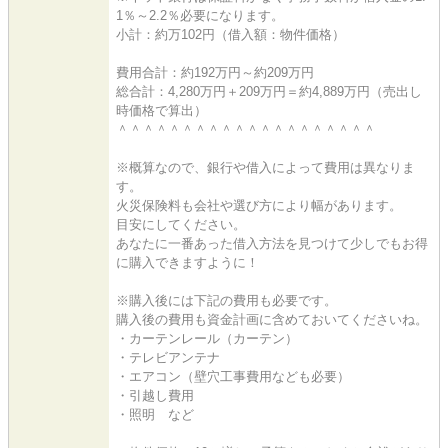
1％～2.2％必要になります。
小計：約万102円（借入額：物件価格）
費用合計：約192万円～約209万円
総合計：4,280万円＋209万円＝約4,889万円（売出し
時価格で算出）
＾＾＾＾＾＾＾＾＾＾＾＾＾＾＾＾＾＾＾＾
※概算なので、銀行や借入によって費用は異なりま
す。
火災保険料も会社や選び方により幅があります。
目安にしてください。
あなたに一番あった借入方法を見つけて少しでもお得
に購入できますように！
※購入後には下記の費用も必要です。
購入後の費用も資金計画に含めておいてくださいね。
・カーテンレール（カーテン）
・テレビアンテナ
・エアコン（壁穴工事費用なども必要）
・引越し費用
・照明 など