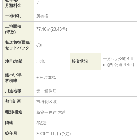
-/-
月額料金
土地権利
所有権
土地面積
77.46㎡(23.43坪)
(坪数)
私道負担面積/
-/無
セットバック
一方(北 公道 4.8
地目/地勢
宅地/-
接道状況
m)(西 公道 4.4m)
建ぺい率/
60%/200%
容積率
用途地域
第一種住居
都市計画
市街化区域
種別/構造
新築一戸建/木造
階建
3階建
築年月
2026年 11月 (予定)