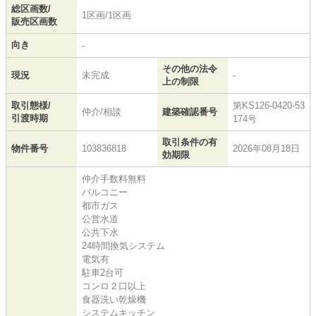
総区画数/
1区画/1区画
販売区画数
向き
-
その他の法令
現況
未完成
-
上の制限
取引態様/
第KS126-0420-53
仲介/相談
建築確認番号
引渡時期
174号
取引条件の有
物件番号
103836818
2026年08月18日
効期限
仲介手数料無料
バルコニー
都市ガス
公営水道
公共下水
24時間換気システム
電気有
駐車2台可
コンロ２口以上
食器洗い乾燥機
システムキッチン