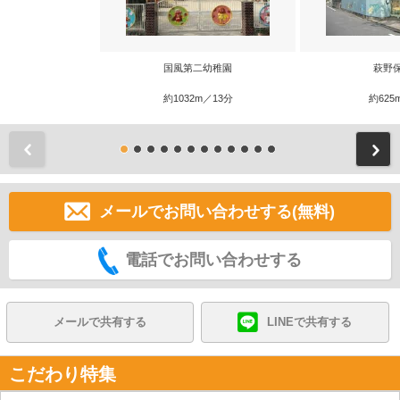
国風第二幼稚園
萩野
約1032m／13分
約625
前
メールでお問い合わせする(無料)
電話でお問い合わせする
メールで共有する
LINEで共有する
こだわり特集