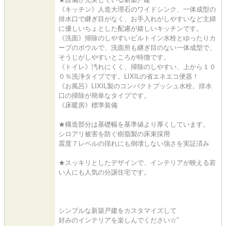
《キッチン》人造大理石のワイドシンク、一体成型の
排水口で継ぎ目がなく、お手入れがしやすいなど主婦
に優しいちょとした配慮が嬉しいキッチンです。
《洗面》掃除のしやすいビルトイン水栓とゆったりカ
ーブのボウルで、洗面所も継ぎ目のない一体成型で、
そうじがしやすいところが特徴です。
《トイレ》汚れにくく、掃除のしやすい、上から１０
０％洗浄タイプです。LIXILの省エネエコ便器！
《お風呂》LIXIL製のコンパクトプッシュ水栓。排水
口の掃除が簡単なタイプです。
《床暖房》標準装備
★構造部分は基礎幅を基準値より厚くしています。
シロアリ被害を防ぐ樹脂製の床束採用
震度７レベルの揺れにも倒壊しない強さを実証済み
★スッキリとしたデザインで、インテリアが映える若
い人にも人気の分譲住宅です。
シンプルな新築戸建をカスタマイズして
好みのインテリアを楽しんでください☆”