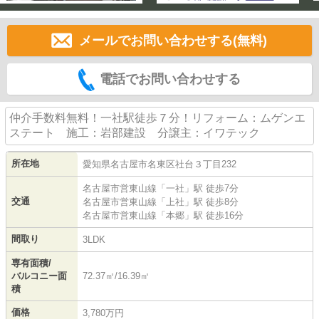
メールでお問い合わせする(無料)
電話でお問い合わせする
仲介手数料無料！一社駅徒歩７分！リフォーム：ムゲンエ
ステート 施工：岩部建設 分譲主：イワテック
所在地
愛知県
名古屋市名東区
社台
３丁目232
名古屋市営東山線
「
一社
」駅 徒歩7分
交通
名古屋市営東山線
「
上社
」駅 徒歩8分
名古屋市営東山線
「
本郷
」駅 徒歩16分
間取り
3LDK
専有面積/
バルコニー面
72.37㎡/16.39㎡
積
価格
3,780万円