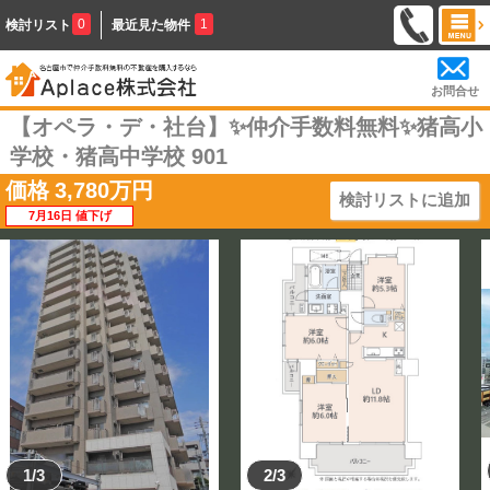
0
1
検討リスト
最近見た物件
お問合せ
【オペラ・デ・社台】✨️仲介手数料無料✨️猪高小
学校・猪高中学校 901
価格
3,780
万円
検討リストに追加
7月16日 値下げ
1/3
2/3