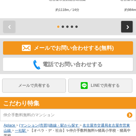
約1118m／14分
約984
前
メールでお問い合わせする(無料)
電話でお問い合わせする
メールで共有する
LINEで共有する
こだわり特集
仲介手数料無料のマンション
Aplace
>
(マンション(売買))路線・駅から探す
>
名古屋市交通局名古屋市営東
山線
>
一社駅
>
【オペラ・デ・社台】✨️仲介手数料無料✨️猪高小学校・猪高中
学校