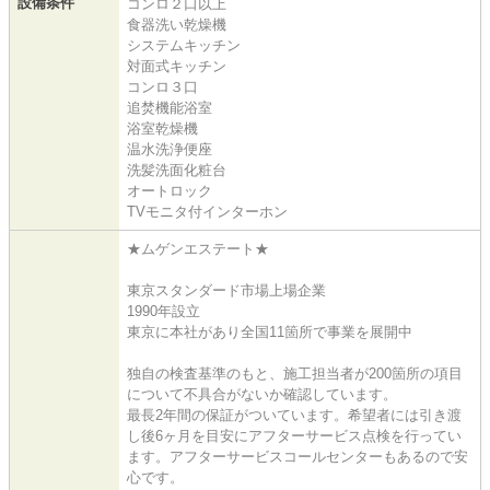
設備条件
コンロ２口以上
食器洗い乾燥機
システムキッチン
対面式キッチン
コンロ３口
追焚機能浴室
浴室乾燥機
温水洗浄便座
洗髪洗面化粧台
オートロック
TVモニタ付インターホン
★ムゲンエステート★
東京スタンダード市場上場企業
1990年設立
東京に本社があり全国11箇所で事業を展開中
独自の検査基準のもと、施工担当者が200箇所の項目
について不具合がないか確認しています。
最長2年間の保証がついています。希望者には引き渡
し後6ヶ月を目安にアフターサービス点検を行ってい
ます。アフターサービスコールセンターもあるので安
心です。