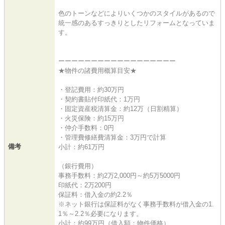
色のトーンなどによりいくつかのスタイルがあるので
統一感のあるすっきりとしたリフォームとなっていま
す。
ーーーーーーーーーーーーーーーーーー
★物件の諸費用概算目安★
・登記費用：約30万円
・契約書貼付印紙代：1万円
・固定資産税清算金：約12万（日割精算）
・火災保険：約15万円
・仲介手数料：0円
・管理費修繕費清算金：3万円で計算
備考
小計：約61万円
（銀行費用）
事務手数料：約2万2,000円～約5万5000円
印紙代：2万200円
保証料：借入金の約2.2％
※ネット銀行は保証料がなく事務手数料が借入金の1.
1％～2.2％必要になります。
小計：約99万円（借入額：物件価格）