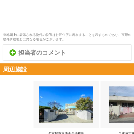
※地図上に表示される物件の位置は付近住所に所在することを表すものであり、実際の
物件所在地とは異なる場合がございます。
担当者のコメント
周辺施設
名古屋市立西山台幼稚園
名古屋市