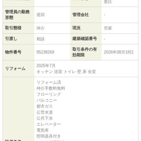
委託
管理員の勤務
巡回
管理会社
-
形態
取引態様
現況
仲介
空家
引渡し
建築確認番号
相談
-
取引条件の有
物件番号
95238269
2026年08月18日
効期限
2025年7月
リフォーム
キッチン 浴室 トイレ 壁 床 全室
リフォーム済
仲介手数料無料
フローリング
バルコニー
都市ガス
公営水道
公共下水
エレベーター
電気有
照明器具付き