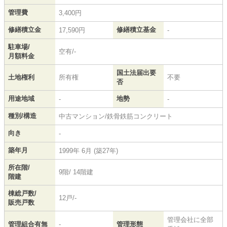
管理費
3,400円
修繕積立金
修繕積立基金
17,590円
-
駐車場/
空有/-
月額料金
国土法届出要
土地権利
所有権
不要
否
用途地域
地勢
-
-
種別/構造
中古マンション/鉄骨鉄筋コンクリート
向き
-
築年月
1999年 6月 (築27年)
所在階/
9階/ 14階建
階建
棟総戸数/
12戸/-
販売戸数
管理会社に全部
管理組合有無
-
管理形態