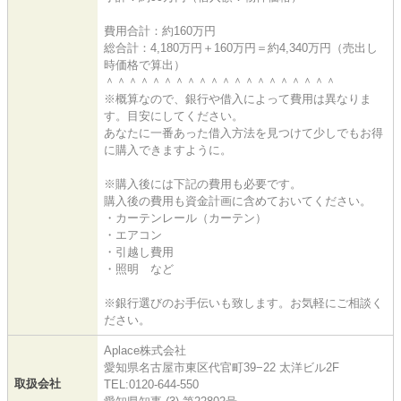
費用合計：約160万円
総合計：4,180万円＋160万円＝約4,340万円（売出し
時価格で算出）
＾＾＾＾＾＾＾＾＾＾＾＾＾＾＾＾＾＾＾＾
※概算なので、銀行や借入によって費用は異なりま
す。目安にしてください。
あなたに一番あった借入方法を見つけて少しでもお得
に購入できますように。
※購入後には下記の費用も必要です。
購入後の費用も資金計画に含めておいてください。
・カーテンレール（カーテン）
・エアコン
・引越し費用
・照明 など
※銀行選びのお手伝いも致します。お気軽にご相談く
ださい。
Aplace株式会社
愛知県名古屋市東区代官町39−22 太洋ビル2F
取扱会社
TEL:0120-644-550