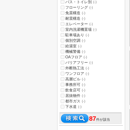
バス・トイレ別
(-)
フローリング
(-)
免震構造
(-)
耐震構造
(-)
エレベーター
(-)
室内洗濯機置場
(-)
駐車場あり
(-)
個別空調
(-)
給湯室
(-)
機械警備
(-)
OAフロア
(-)
バリアフリー
(-)
外断熱工法
(-)
ワンフロア
(-)
高層ビル
(-)
事務所可
(-)
飲食店可
(-)
居抜物件
(-)
都市ガス
(-)
下水道
(-)
87
件が該当