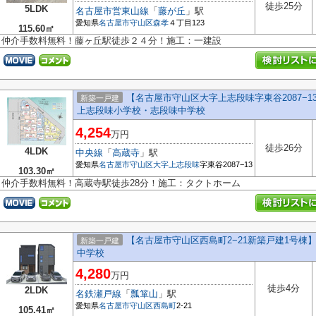
徒歩25分
5LDK
名古屋市営東山線
「
藤が丘
」駅
愛知県
名古屋市守山区
森孝
４丁目123
115.60㎡
仲介手数料無料！藤ヶ丘駅徒歩２４分！施工：一建設
【名古屋市守山区大字上志段味字東谷2087−
新築一戸建
上志段味小学校・志段味中学校
4,254
万円
徒歩26分
4LDK
中央線
「
高蔵寺
」駅
愛知県
名古屋市守山区
大字上志段味
字東谷2087−13
103.30㎡
仲介手数料無料！高蔵寺駅徒歩28分！施工：タクトホーム
【名古屋市守山区西島町2−21新築戸建1号
新築一戸建
中学校
4,280
万円
徒歩4分
2LDK
名鉄瀬戸線
「
瓢箪山
」駅
愛知県
名古屋市守山区
西島町
2-21
105.41㎡