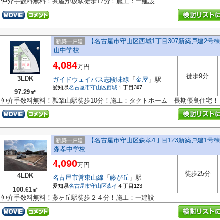
仲介手数料無料！茶屋が坂駅徒歩17分！施工：一建設
【名古屋市守山区西城1丁目307新築戸建2
新築一戸建
山中学校
4,084
万円
徒歩9分
3LDK
ガイドウェイバス志段味線
「
金屋
」駅
愛知県
名古屋市守山区
西城
１丁目307
97.29㎡
仲介手数料無料！瓢箪山駅徒歩10分！施工：タクトホーム 長期優良住宅！
【名古屋市守山区森孝4丁目123新築戸建1
新築一戸建
森孝中学校
4,090
万円
徒歩25分
4LDK
名古屋市営東山線
「
藤が丘
」駅
愛知県
名古屋市守山区
森孝
４丁目123
100.61㎡
仲介手数料無料！藤ヶ丘駅徒歩２４分！施工：一建設