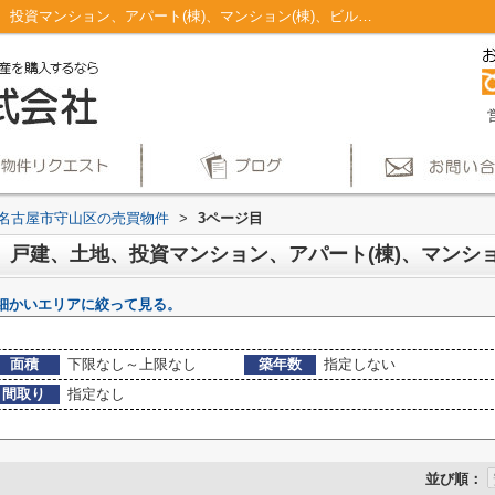
名古屋市守山区のマンション、戸建、土地、投資マンション、アパート(棟)、マンション(棟)、ビル、戸建、店舗事務所、その他、土地一覧｜仲介手数料無料！名古屋市で新築戸建てを探すならAplace(3ページ目)
名古屋市守山区の売買物件
>
3ページ目
細かいエリアに絞って見る。
面積
下限なし～上限なし
築年数
指定しない
間取り
指定なし
並び順：