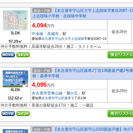
【名古屋市守山区大字上志段味字東谷2087−
新築一戸建
上志段味小学校・志段味中学校
4,094
万円
徒歩26分
3LDK
中央線
「
高蔵寺
」駅
愛知県
名古屋市守山区
大字上志段味
字東谷2087−13
97.29㎡
仲介手数料無料！高蔵寺駅徒歩28分！施工：タクトホーム
【名古屋市守山区森孝2丁目136新築戸建2号棟
新築一戸建
校・森孝中学校
4,095
万円
4LDK
徒歩29分
名古屋市営東山線
「
藤が丘
」駅
112.62㎡
愛知県
名古屋市守山区
森孝
２丁目136
仲介手数料無料！茶屋が坂駅徒歩17分！施工：一建設
【名古屋市守山区新守山1020新築戸建】仲
新築一戸建