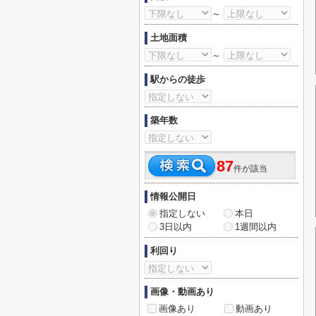
～
土地面積
～
駅からの徒歩
築年数
87
件が該当
情報公開日
指定しない
本日
3日以内
1週間以内
利回り
画像・動画あり
画像あり
動画あり