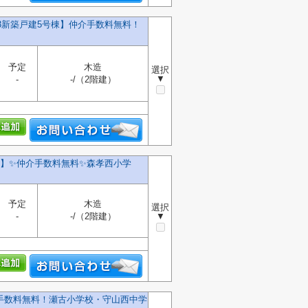
13新築戸建5号棟】仲介手数料無料！
予定
木造
選択
▼
-
-/（2階建）
】✨️仲介手数料無料✨️森孝西小学
予定
木造
選択
-
-/（2階建）
▼
介手数料無料！瀬古小学校・守山西中学