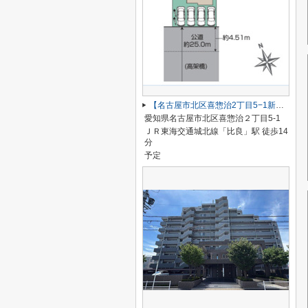
【名古屋市北区喜惣治2丁目5−1新築戸建】仲介手数料無料！楠西小学校・楠中学校
愛知県名古屋市北区喜惣治２丁目5-1
ＪＲ東海交通城北線「比良」駅 徒歩14
分
予定