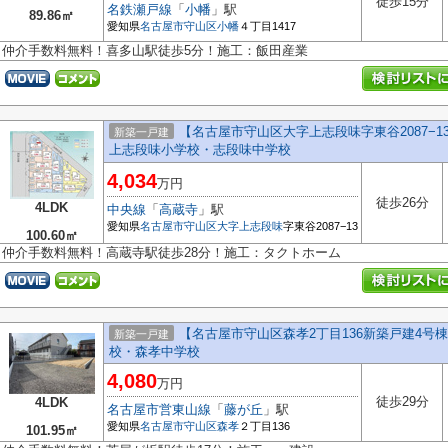
徒歩15分
名鉄瀬戸線
「
小幡
」駅
89.86㎡
愛知県
名古屋市守山区
小幡
４丁目1417
仲介手数料無料！喜多山駅徒歩5分！施工：飯田産業
【名古屋市守山区大字上志段味字東谷2087−
新築一戸建
上志段味小学校・志段味中学校
4,034
万円
徒歩26分
4LDK
中央線
「
高蔵寺
」駅
愛知県
名古屋市守山区
大字上志段味
字東谷2087−13
100.60㎡
仲介手数料無料！高蔵寺駅徒歩28分！施工：タクトホーム
【名古屋市守山区森孝2丁目136新築戸建4号棟
新築一戸建
校・森孝中学校
4,080
万円
徒歩29分
4LDK
名古屋市営東山線
「
藤が丘
」駅
愛知県
名古屋市守山区
森孝
２丁目136
101.95㎡