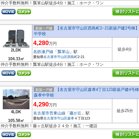
仲介手数料無料！瓢箪山駅徒歩4分！施工：ホーク・ワン
【名古屋市守山区西島町2−21新築戸建2号
新築一戸建
中学校
4,280
万円
徒歩4分
2LDK
名鉄瀬戸線
「
瓢箪山
」駅
愛知県
名古屋市守山区
西島町
2-21
104.33㎡
仲介手数料無料！瓢箪山駅徒歩4分！施工：ホーク・ワン
【名古屋市守山区森孝4丁目123新築戸建4
新築一戸建
森孝中学校
4,290
万円
徒歩25分
4LDK
名古屋市営東山線
「
藤が丘
」駅
愛知県
名古屋市守山区
森孝
４丁目123
105.58㎡
仲介手数料無料！藤ヶ丘駅徒歩２４分！施工：一建設