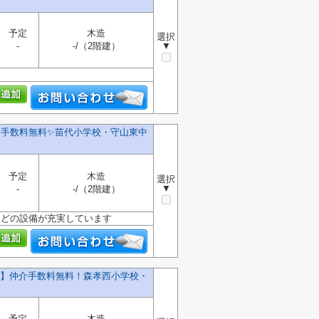
予定
木造
選択
-
-/（2階建）
▼
介手数料無料✨️苗代小学校・守山東中
予定
木造
選択
▼
-
-/（2階建）
などの設備が充実しています
号棟】仲介手数料無料！森孝西小学校・
予定
木造