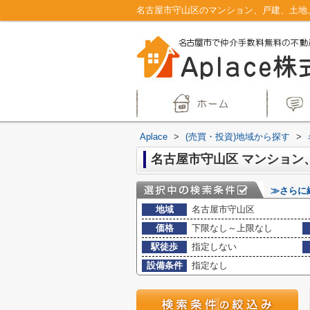
Aplace
>
(売買・投資)地域から探す
>
≫さらに
地域
名古屋市守山区
価格
下限なし～上限なし
駅徒歩
指定しない
設備条件
指定なし