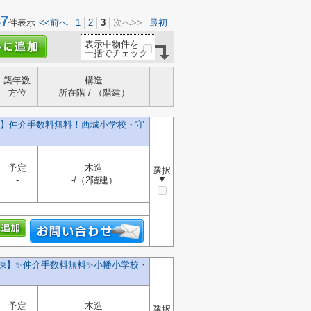
7
件表示
<<前へ
1
2
3
次へ>>
最初
表示中物件を
一括でチェック
築年数
構造
方位
所在階 / （階建）
号棟】仲介手数料無料！西城小学校・守
予定
木造
選択
▼
-
-/（2階建）
棟】✨️仲介手数料無料✨️小幡小学校・
予定
木造
選択