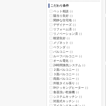
こだわり条件
ペット相談
(-)
陽当り良好
(-)
閑静な住宅地
(-)
デザイナーズ
(-)
リフォーム済
(-)
リノベーション済
(-)
眺望良好
(-)
メゾネット
(-)
ベランダ
(-)
バルコニー
(-)
ルーフバルコニー
(-)
オール電化
(-)
24時間換気システム
(-)
２面バルコニー
(-)
３面バルコニー
(-)
両面バルコニー
(-)
外観タイル張り
(-)
IHクッキングヒーター
(-)
食器洗い乾燥機
(-)
システムキッチン
(-)
対面式キッチン
(-)
アイランドキッチン
(-)