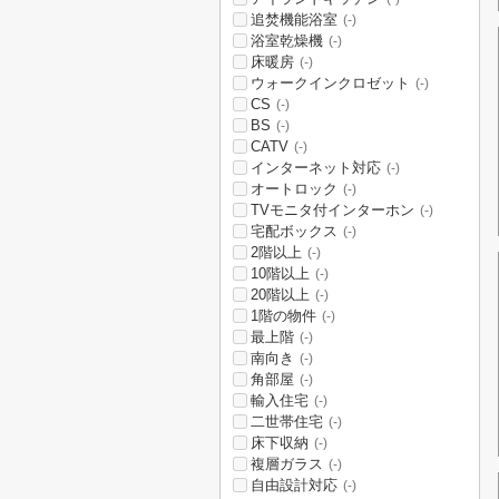
追焚機能浴室
(-)
浴室乾燥機
(-)
床暖房
(-)
ウォークインクロゼット
(-)
CS
(-)
BS
(-)
CATV
(-)
インターネット対応
(-)
オートロック
(-)
TVモニタ付インターホン
(-)
宅配ボックス
(-)
2階以上
(-)
10階以上
(-)
20階以上
(-)
1階の物件
(-)
最上階
(-)
南向き
(-)
角部屋
(-)
輸入住宅
(-)
二世帯住宅
(-)
床下収納
(-)
複層ガラス
(-)
自由設計対応
(-)