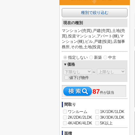
種別で絞り込む
現在の種別
マンション(売買),戸建(売買),土地(売
買),投資マンション,アパート(棟),マ
ンション(棟),ビル,戸建(投資),店舗事
務所,その他,土地(投資)
指定しない
新築
中古
▼価格
～
値下げ物件
87
件が該当
間取り
ワンルーム
1K/1DK/1LDK
2K/2DK/2LDK
3K/3DK/3LDK
4K/4DK/4LDK
5K以上
面積