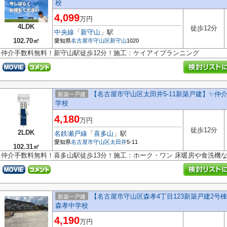
校
4,099
万円
4LDK
徒歩12分
中央線
「
新守山
」駅
102.70㎡
愛知県
名古屋市守山区
新守山
1020
仲介手数料無料！新守山駅徒歩12分！施工：ケイアイプランニング
【名古屋市守山区太田井5-11新築戸建】✨️仲
新築一戸建
学校
4,180
万円
徒歩12分
2LDK
名鉄瀬戸線
「
喜多山
」駅
愛知県
名古屋市守山区
太田井
5-11
102.31㎡
仲介手数料無料！喜多山駅徒歩13分！施工：ホーク・ワン 床暖房や食洗機
【名古屋市守山区森孝4丁目123新築戸建2
新築一戸建
森孝中学校
4,190
万円