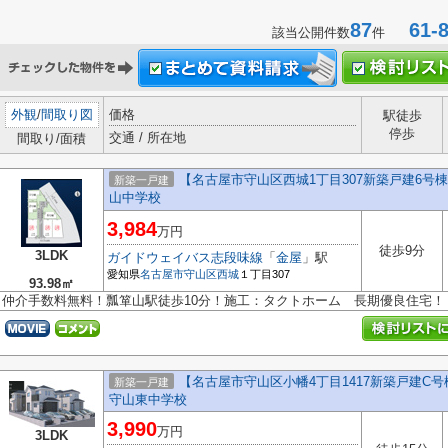
87
61-8
該当公開件数
件
外観
/
間取り図
価格
駅徒歩
停歩
交通 / 所在地
間取り/面積
【名古屋市守山区西城1丁目307新築戸建6
新築一戸建
山中学校
3,984
万円
徒歩9分
3LDK
ガイドウェイバス志段味線
「
金屋
」駅
愛知県
名古屋市守山区
西城
１丁目307
93.98㎡
仲介手数料無料！瓢箪山駅徒歩10分！施工：タクトホーム 長期優良住宅！
【名古屋市守山区小幡4丁目1417新築戸建C号
新築一戸建
守山東中学校
3,990
万円
3LDK