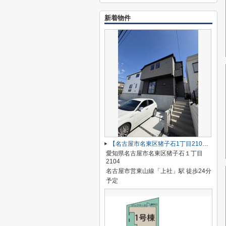
新着物件
【名古屋市名東区猪子石1丁目2104新築戸建2号棟】✨️仲介手数料無料✨️猪子石小学校・猪高中学校
愛知県名古屋市名東区猪子石１丁目
2104
名古屋市営東山線「上社」駅 徒歩24分
予定