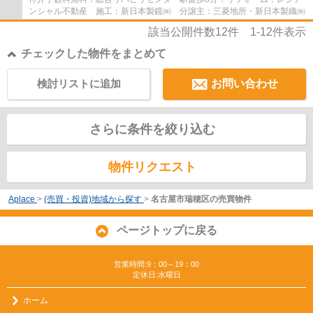
ンシャル不動産 施工：新日本製鏡㈱ 分譲主：三菱地所・新日本製織㈱
該当公開件数
12
件
1-12
件表示
チェックした物件をまとめて
検討リストに追加
お問い合わせ
さらに条件を絞り込む
物件リクエスト
Aplace
>
(売買・投資)地域から探す
>
名古屋市瑞穂区の売買物件
ページトップに戻る
営業時間:9：00～19：00
定休日:水曜日
ホーム