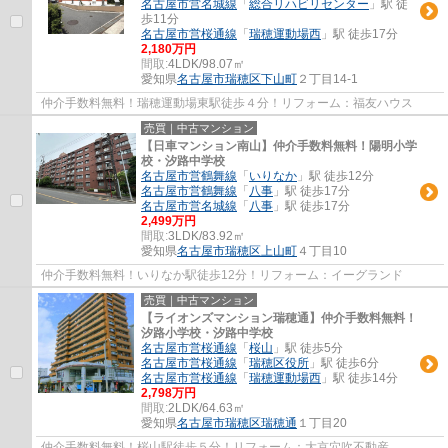
名古屋市営名城線
「
総合リハビリセンター
」駅 徒
歩11分
名古屋市営桜通線
「
瑞穂運動場西
」駅 徒歩17分
2,180万円
間取:
4LDK/98.07㎡
愛知県
名古屋市瑞穂区
下山町
２丁目14-1
仲介手数料無料！瑞穂運動場東駅徒歩４分！リフォーム：福友ハウス
売買｜中古マンション
【日車マンション南山】仲介手数料無料！陽明小学
校・汐路中学校
名古屋市営鶴舞線
「
いりなか
」駅 徒歩12分
名古屋市営鶴舞線
「
八事
」駅 徒歩17分
名古屋市営名城線
「
八事
」駅 徒歩17分
2,499万円
間取:
3LDK/83.92㎡
愛知県
名古屋市瑞穂区
上山町
４丁目10
仲介手数料無料！いりなか駅徒歩12分！リフォーム：イーグランド
売買｜中古マンション
【ライオンズマンション瑞穂通】仲介手数料無料！
汐路小学校・汐路中学校
名古屋市営桜通線
「
桜山
」駅 徒歩5分
名古屋市営桜通線
「
瑞穂区役所
」駅 徒歩6分
名古屋市営桜通線
「
瑞穂運動場西
」駅 徒歩14分
2,798万円
間取:
2LDK/64.63㎡
愛知県
名古屋市瑞穂区
瑞穂通
１丁目20
仲介手数料無料！桜山駅徒歩５分！リフォーム：大京穴吹不動産