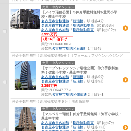
売買｜中古マンション
【メイツ瑞穂公園】✨️仲介手数料無料✨️豊岡小学
校・萩山中学校
名古屋市営桜通線
「
新瑞橋
」駅 徒歩4分
名古屋市営桜通線
「
瑞穂運動場西
」駅 徒歩8分
名古屋市営名城線
「
瑞穂運動場東
」駅 徒歩12分
2,995万円
7月16日 値下げ
間取:
2LDK/66.80㎡
愛知県
名古屋市瑞穂区
石田町
１丁目49
仲介手数料無料！新瑞橋駅徒歩5分！リフォーム：フジケンハウジング
売買｜中古マンション
【オープンレジデンシア瑞穂公園】仲介手数料無
料！弥富小学校・萩山中学校
名古屋市営名城線
「
新瑞橋
」駅 徒歩9分
名古屋市営桜通線
「
新瑞橋
」駅 徒歩9分
3,399万円
間取:
2LDK/47.77㎡
愛知県
名古屋市瑞穂区
彌富通
２丁目9−1
仲介手数料無料！新瑞橋駅徒歩９分！南西角部屋！
売買｜中古マンション
【マルベリー瑞穂】仲介手数料無料！弥富小学校・
萩山中学校
名古屋市営名城線
「
瑞穂運動場東
」駅 徒歩7分
名古屋市営桜通線
「
新瑞橋
」駅 徒歩12分