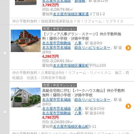
名古屋市営名城線
「
新瑞橋
」駅 徒歩12分
3,799万円
間取:
4LDK/78.96㎡
愛知県
名古屋市瑞穂区
彌富通
３丁目1-2
仲介手数料無料！瑞穂運動場東駅徒歩７分！リフォーム：リプライス
売買｜中古マンション
【ソフィア八事グラン・ステージ】仲介手数料無
料！陽明小学校・汐路中学校
名古屋市営鶴舞線
「
八事
」駅 徒歩9分
名古屋市営名城線
「
総合リハビリセンター
」駅 徒
歩9分
4,280万円
間取:
2LDK/91.58㎡
愛知県
名古屋市瑞穂区
彌富町
字円山103
仲介手数料無料！八事駅徒歩9分！リフォーム：リノベミクニ 施工：西
松建設 分譲主：日商岩井不動産
売買｜中古マンション
高級住宅街に佇む【パークハウス南山】仲介手数料
無料！陽明小学校・汐路中学校
名古屋市営名城線
「
総合リハビリセンター
」駅 徒
歩8分
名古屋市営名城線
「
八事
」駅 徒歩15分
名古屋市営鶴舞線
「
八事
」駅 徒歩14分
4,790万円
間取:
3LDK/89.09㎡
愛知県
名古屋市瑞穂区
春山町
6-11
仲介手数料無料！総合リハビリセンター駅徒歩8分！リフォーム：レジデ