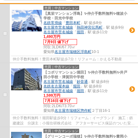
売買｜中古マンション
【真栄マンション浮島】✨️仲介手数料無料✨️穂波小
学校・田光中学校
名鉄常滑線
「
豊田本町
」駅 徒歩8分
名古屋市営名城線
「
熱田神宮伝馬町
」駅 徒歩9分
名古屋市営名城線
「
堀田
」駅 徒歩11分
1,490万円
7月9日 値下げ
間取:
3LDK/67.70㎡
愛知県
名古屋市瑞穂区
浮島町
10-1
仲介手数料無料！豊田本町駅徒歩7分！リフォーム：かえる不動産
売買｜中古マンション
【コボリマンション堀田】✨️仲介手数料無料✨️井戸
田小学校・津賀田中学校
名古屋市営名城線
「
妙音通
」駅 徒歩8分
名鉄名古屋本線
「
堀田
」駅 徒歩8分
名古屋市営名城線
「
堀田
」駅 徒歩11分
1,599万円
7月16日 値下げ
間取:
2LDK/73.70㎡
愛知県
名古屋市瑞穂区
惣作町
２丁目16-1
仲介手数料無料！堀田駅徒歩9分！リフォーム：イーグランド 施工：鉄
建建設 分譲主：小堀住研株式会社 アフターサービス保証のついた安心
リフォーム物件です。
売買｜中古マンション
【グリーンコーポ瑞穂】✨️仲介手数料無料✨️豊岡小