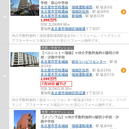
学校・萩山中学校
名古屋市営桜通線
「
瑞穂運動場西
」駅 徒歩3分
名古屋市営桜通線
「
瑞穂区役所
」駅 徒歩6分
名古屋市営名城線
「
新瑞橋
」駅 徒歩11分
1,999万円
間取:
2LDK/69.98㎡
愛知県
名古屋市瑞穂区
瑞穂通
５丁目37
仲介手数料無料！瑞穂運動場西駅徒歩3分！リフォーム：イーグランド
アフターサービス保証のついた安心リフォーム物件です。
売買｜中古マンション
【ベルシャトー瑞穂】✨️仲介手数料無料✨️陽明小学
校・汐路中学校
名古屋市営名城線
「
総合リハビリセンター
」駅 徒
歩14分
名古屋市営桜通線
「
瑞穂区役所
」駅 徒歩15分
名古屋市営名城線
「
瑞穂運動場東
」駅 徒歩17分
2,099万円
7月16日 値下げ
間取:
3LDK/126.30㎡
愛知県
名古屋市瑞穂区
田辺通
２丁目22-1
仲介手数料無料！総合リハビリセンター駅徒歩13分！リフォーム：イーグ
ランド アフターサービス保証のついた安心リフォーム物件です。
売買｜中古マンション
【メゾン下山】✨️仲介手数料無料✨️陽明小学校・汐
路中学校
名古屋市営名城線
「
瑞穂運動場東
」駅 徒歩4分