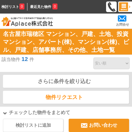
0
0
検討リスト
最近見た物件
お問合せ
名古屋市瑞穂区 マンション、戸建、土地、投資
マンション、アパート(棟)、マンション(棟)、ビ
ル、戸建、店舗事務所、その他、土地一覧
12
該当物件
件
さらに条件を絞り込む
物件リクエスト
チェックした物件をまとめて
検討リストに追加
お問い合わせ