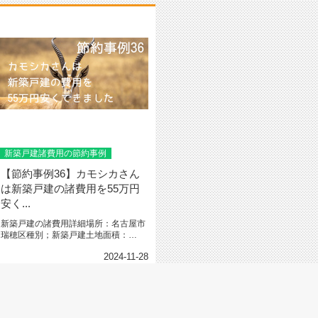
新築戸建諸費用の節約事例
【節約事例36】カモシカさん
は新築戸建の諸費用を55万円
安く...
新築戸建の諸費用詳細場所：名古屋市
瑞穂区種別；新築戸建土地面積：
88.51㎡（26.77坪）建物面積...
2024-11-28