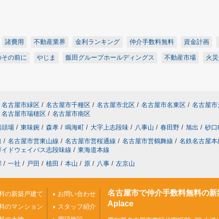
諸費用
不動産業界
金利ランキング
仲介手数料無料
資金計画
のその前に
やじま
飯田グループホールディングス
不動産市場
火災
名古屋市緑区
/
名古屋市千種区
/
名古屋市北区
/
名古屋市名東区
/
名古屋市
名古屋市瑞穂区
/
名古屋市南区
船頭場
/
東味鋺
/
森孝
/
鳴海町
/
大字上志段味
/
八事山
/
春田野
/
旭出
/
砂口
線
/
名古屋市営東山線
/
名古屋市営桜通線
/
名古屋市営鶴舞線
/
名鉄名古屋本
ガイドウェイバス志段味線
/
東海道本線
郷
/
一社
/
戸田
/
植田
/
本山
/
原
/
八事
/
左京山
名古屋市で仲介手数料無料の新
料の新築戸建て
お問い合わせ
Aplace
料のマンション
スタッフ紹介