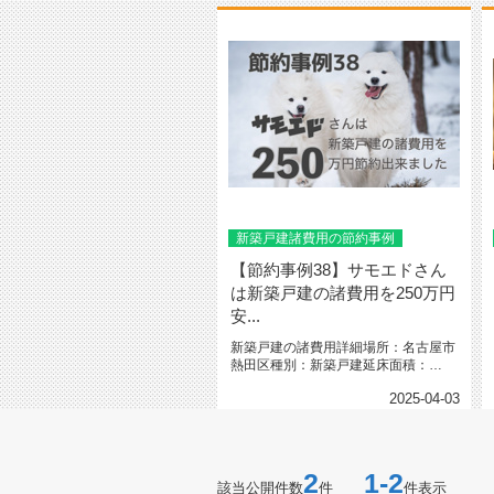
新築戸建諸費用の節約事例
【節約事例38】サモエドさん
は新築戸建の諸費用を250万円
安...
新築戸建の諸費用詳細場所：名古屋市
熱田区種別：新築戸建延床面積：
93.02㎡（28.7坪）間取り：３...
2025-04-03
2
1-2
該当公開件数
件
件表示