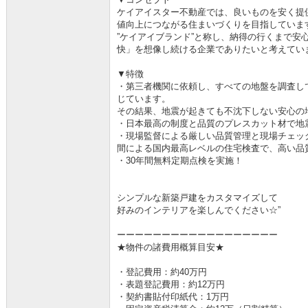
ケイアイスター不動産では、良いものを安く提供
値向上につながる住まいづくりを目指していま
”ケイアイブランド”と称し、納得の行くまで安
快」を想像し続ける企業でありたいと考えてい
▼特徴
・第三者機関に依頼し、すべての地盤を調査し
じています。
その結果、地震が起きても不沈下しない安心の
・日本最高の制度と品質のプレスカット材で地
・現場監督による厳しい品質管理と現場チェッ
間による国内最高レベルの住宅検査で、高い品
・30年間無料定期点検を実施！
シンプルな新築戸建をカスタマイズして
好みのインテリアを楽しんでください☆”
ーーーーーーーーーーーーーーーーーー
★物件の諸費用概算目安★
・登記費用：約40万円
・表題登記費用：約12万円
・契約書貼付印紙代：1万円