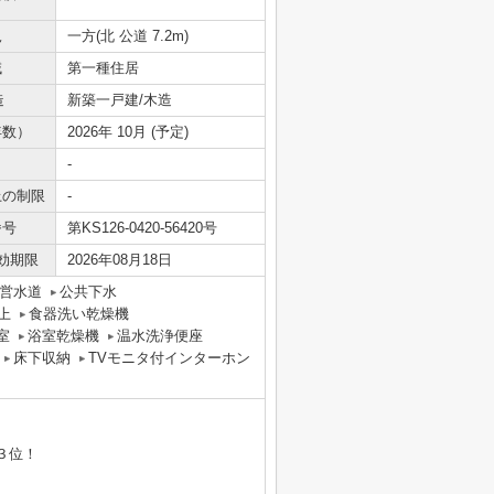
況
一方(北 公道 7.2m)
域
第一種住居
造
新築一戸建/木造
年数）
2026年 10月 (予定)
-
上の制限
-
番号
第KS126-0420-56420号
効期限
2026年08月18日
営水道
公共下水
上
食器洗い乾燥機
室
浴室乾燥機
温水洗浄便座
床下収納
TVモニタ付インターホン
３位！