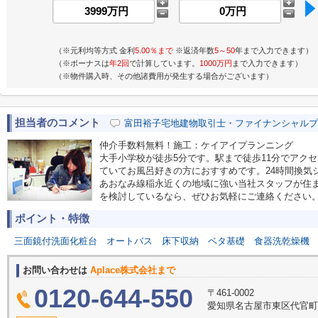
（※元利均等方式 金利
5.00％まで
※返済年数
5～50
年まで入力できます）
（※ボーナスは
年2回
で計算しています。
1000万円
まで入力できます）
（※物件購入時、その他諸費用が発生する場合がございます）
担当者のコメント
富田裕子宅地建物取引士・ファイナンシャルプ
仲介手数料無料！施工：ケイアイプランニング
大手小学校が徒歩5分です。駅まで徒歩11分でアク
ていてお風呂好きの方におすすめです。24時間換気
あおなみ線稲永近くの地域に強い当社スタッフが住
を検討しているなら、ぜひお気軽にご連絡ください
ポイント・特徴
三面鏡付洗面化粧台
オートバス
床下収納
ベタ基礎
食器洗乾燥機
お問い合わせは
Aplace株式会社まで
0120-644-550
〒461-0002
愛知県名古屋市東区代官町39