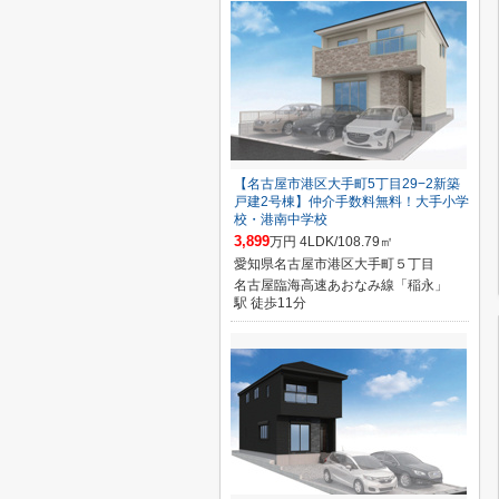
【名古屋市港区大手町5丁目29−2新築
戸建2号棟】仲介手数料無料！大手小学
校・港南中学校
3,899
万円 4LDK/108.79㎡
愛知県名古屋市港区大手町５丁目
名古屋臨海高速あおなみ線「稲永」
駅 徒歩11分