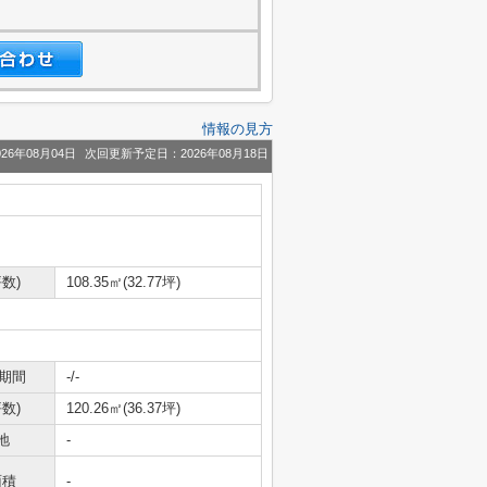
情報の見方
26年08月04日
次回更新予定日：2026年08月18日
数)
108.35㎡(32.77坪)
期間
-/-
数)
120.26㎡(36.37坪)
地
-
面積
-