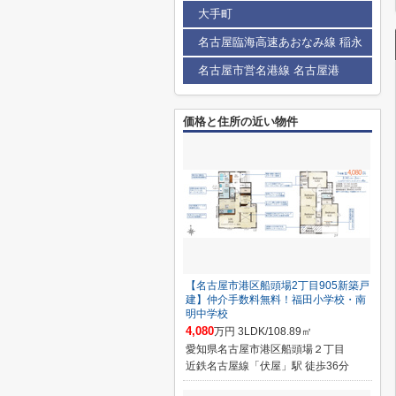
大手町
名古屋臨海高速あおなみ線 稲永
名古屋市営名港線 名古屋港
価格と住所の近い物件
【名古屋市港区船頭場2丁目905新築戸
建】仲介手数料無料！福田小学校・南
明中学校
4,080
万円 3LDK/108.89㎡
愛知県名古屋市港区船頭場２丁目
近鉄名古屋線「伏屋」駅 徒歩36分