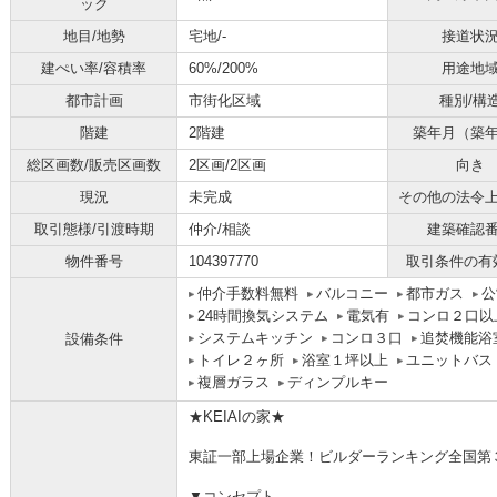
ック
地目/地勢
宅地/-
接道状
建ぺい率/容積率
60%/200%
用途地
都市計画
市街化区域
種別/構
階建
2階建
築年月（築
総区画数/販売区画数
2区画/2区画
向き
現況
未完成
その他の法令
取引態様/引渡時期
仲介/相談
建築確認
物件番号
104397770
取引条件の有
仲介手数料無料
バルコニー
都市ガス
公
24時間換気システム
電気有
コンロ２口以
システムキッチン
コンロ３口
追焚機能浴
設備条件
トイレ２ヶ所
浴室１坪以上
ユニットバス
複層ガラス
ディンプルキー
★KEIAIの家★
東証一部上場企業！ビルダーランキング全国第
▼コンセプト