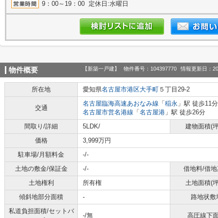
9：00～19：00 定休日:水曜日
【新築一戸建】
物件番号：104397770
情報更新日：20
物件概要
所在地
愛知県
名古屋市港区
大手町
５丁目29-2
名古屋臨海高速あおなみ線
「
稲永
」駅 徒歩11分
交通
名古屋市営名港線
「
名古屋港
」駅 徒歩26分
間取り/詳細
5LDK/
建物面積(坪
価格
3,999万円
駐車場/月額料金
-/-
土地の敷金/保証金
-/-
借地料/借地
土地権利
所有権
土地面積(坪
傾斜地部分面積
-
路地状敷
私道負担面積/セットバ
-/無
高圧線下