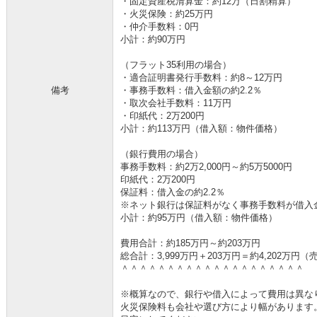
・固定資産税清算金：約12万（日割精算）
・火災保険：約25万円
・仲介手数料：0円
小計：約90万円
（フラット35利用の場合）
・適合証明書発行手数料：約8～12万円
備考
・事務手数料：借入金額の約2.2％
・取次会社手数料：11万円
・印紙代：2万200円
小計：約113万円（借入額：物件価格）
（銀行費用の場合）
事務手数料：約2万2,000円～約5万5000円
印紙代：2万200円
保証料：借入金の約2.2％
※ネット銀行は保証料がなく事務手数料が借入金の
小計：約95万円（借入額：物件価格）
費用合計：約185万円～約203万円
総合計：3,999万円＋203万円＝約4,202万
＾＾＾＾＾＾＾＾＾＾＾＾＾＾＾＾＾＾＾＾
※概算なので、銀行や借入によって費用は異な
火災保険料も会社や選び方により幅があります