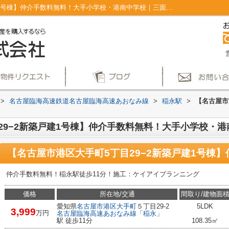
【名古屋市港区大手町5丁目29−2新築戸建1号棟】仲介手数料無料！大手小学校・港南中学校｜三面鏡付洗面化粧台 オートバス 床下収納 ベタ基礎 食器洗乾燥機｜仲介手数料無料！名古屋市で新築戸建てを探すならAplace
>
名古屋臨海高速鉄道名古屋臨海高速あおなみ線
>
稲永駅
>
【名古屋市
29−2新築戸建1号棟】仲介手数料無料！大手小学校・港
仲介手数料無料！稲永駅徒歩11分！施工：ケイアイプランニング
価格
所在地/交通
間取り/建物面
愛知県
名古屋市港区
大手町
５丁目29-2
5LDK
3,999
万円
名古屋臨海高速あおなみ線
「
稲永
」
駅 徒歩11分
108.35㎡