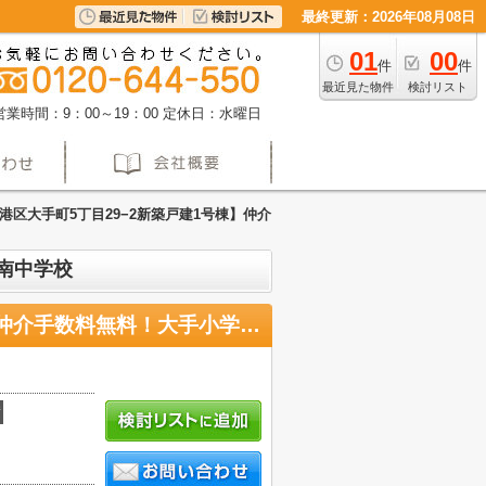
最終更新：2026年08月08日
01
00
件
件
最近見た物件
検討リスト
営業時間：9：00～19：00
定休日：水曜日
港区大手町5丁目29−2新築戸建1号棟】仲介
南中学校
【名古屋市港区大手町5丁目29−2新築戸建1号棟】仲介手数料無料！大手小学校・港南中学校
積