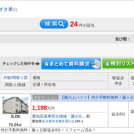
ずき通
(1)
24
件が該当
並び順：
外観
/
間取り図
価格
駅徒歩
停歩
交通 / 所在地
間取り/面積
【藤の上ハイツ】仲介手数料無料！藤ヶ丘
中古マンション
1,198
万円
築
徒歩8分
愛知高速東部丘陵線
「
藤が丘
」駅
3LDK
愛知県
名古屋市名東区
望が丘
246-1
72.24㎡
仲介手数料無料！藤ヶ丘駅徒歩9分！リフォーム済み！