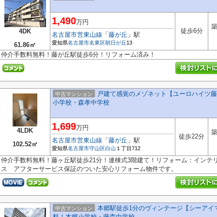
1,490
万円
築
徒歩6分
4DK
名古屋市営東山線
「
藤が丘
」駅
愛知県
名古屋市名東区
朝日が丘
13
61.86㎡
仲介手数料無料！藤が丘駅徒歩6分！リフォーム済み！
戸建て感覚のメゾネット【ユーロハイツ藤ヶ
中古マンション
小学校・森孝中学校
1,699
万円
4LDK
築
徒歩22分
名古屋市営東山線
「
藤が丘
」駅
102.52㎡
愛知県
名古屋市守山区
白山
１丁目712
仲介手数料無料！藤ヶ丘駅徒歩21分！連棟式3階建て！リフォーム：インテ
ス アフターサービス保証のついた安心リフォーム物件です。
本郷駅徒歩1分のヴィンテージ【シーアイ
中古マンション
料！本郷小学校・藤森中学校