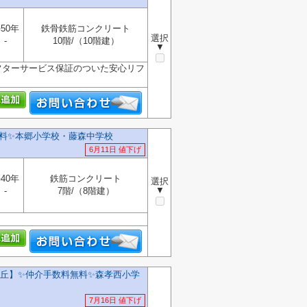
50年
鉄骨鉄筋コンクリート
選択
-
10階/（10階建）
▼
フターサービス保証のついた安心リフ
料✨️本郷小学校・藤森中学校
6月11日 値下げ
40年
鉄筋コンクリート
選択
▼
-
7階/（8階建）
】✨️仲介手数料無料✨️森孝西小学
7月16日 値下げ