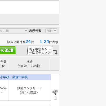
表示件数：
24
1-24
該当公開件数
件
件表示
表示中物件を
一括でチェック
築年数
構造
方位
所在階 / （階建）
小学校・藤森中学校
52年
鉄筋コンクリート
選択
-
1階/（3階建）
▼