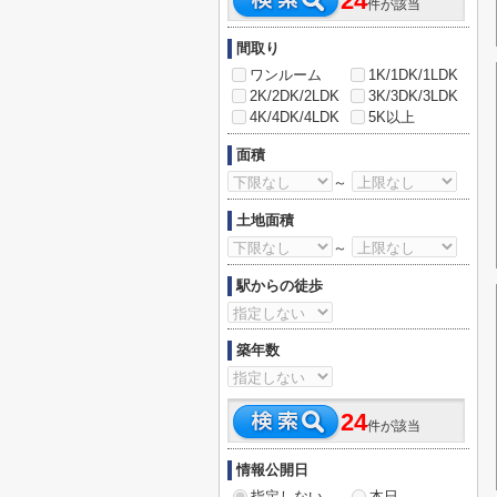
24
件が該当
間取り
ワンルーム
1K/1DK/1LDK
2K/2DK/2LDK
3K/3DK/3LDK
4K/4DK/4LDK
5K以上
面積
～
土地面積
～
駅からの徒歩
築年数
24
件が該当
情報公開日
指定しない
本日