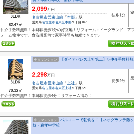
2,099
万円
築
徒歩1分
3LDK
名古屋市営東山線
「
本郷
」駅
愛知県
名古屋市名東区
本郷
２丁目167
82.47㎡
仲介手数料無料！本郷駅徒歩1分の好立地！リフォーム：イーグランド ア
ォーム物件です。食洗機完備で家事時間も短縮できます♪
【ダイアパレス上社第二】✨️仲介手数料無
中古マンション
2,298
万円
築
徒歩4分
3LDK
名古屋市営東山線
「
上社
」駅
愛知県
名古屋市名東区
上社
２丁目221
70.12㎡
仲介手数料無料！本郷駅徒歩4分！リフォーム済み！
バルコニーで朝食を！【ネオグランデ藤ヶ丘
中古マンション
校・森孝中学校