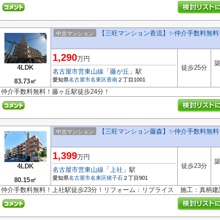
【三旺マンション香流】✨️仲介手数料無料
中古マンション
1,290
万円
築
4LDK
徒歩25分
名古屋市営東山線
「
藤が丘
」駅
愛知県
名古屋市名東区
香南
２丁目1001
83.73㎡
仲介手数料無料！藤ヶ丘駅徒歩24分！
【三旺マンション藤森】✨️仲介手数料無料
中古マンション
1,399
万円
築
徒歩23分
4LDK
名古屋市営東山線
「
上社
」駅
愛知県
名古屋市名東区
猪子石
２丁目901
80.15㎡
仲介手数料無料！上社駅徒歩23分！リフォーム：リプライス 施工：真柄建