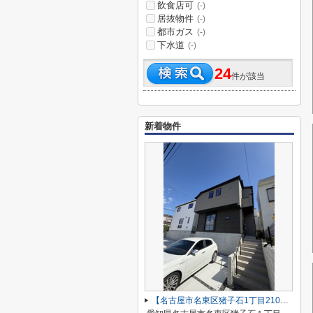
飲食店可
(-)
居抜物件
(-)
都市ガス
(-)
下水道
(-)
24
件が該当
新着物件
【名古屋市名東区猪子石1丁目2104新築戸建2号棟】✨️仲介手数料無料✨️猪子石小学校・猪高中学校