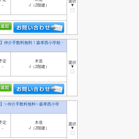
選択
-
-/（2階建）
▼
号棟】仲介手数料無料！森孝西小学校・
予定
木造
選択
-
-/（2階建）
▼
】✨️仲介手数料無料✨️森孝西小学
予定
木造
選択
-
-/（2階建）
▼