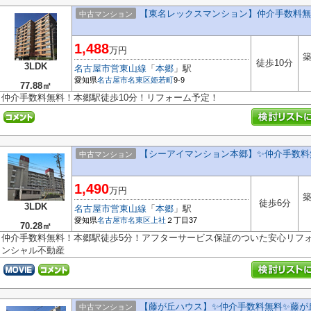
【東名レックスマンション】仲介手数料無
中古マンション
1,488
万円
築
徒歩10分
3LDK
名古屋市営東山線
「
本郷
」駅
愛知県
名古屋市名東区
姫若町
9-9
77.88㎡
仲介手数料無料！本郷駅徒歩10分！リフォーム予定！
【シーアイマンション本郷】✨️仲介手数料
中古マンション
1,490
万円
築
徒歩6分
3LDK
名古屋市営東山線
「
本郷
」駅
愛知県
名古屋市名東区
上社
２丁目37
70.28㎡
仲介手数料無料！本郷駅徒歩5分！アフターサービス保証のついた安心リフ
ンシャル不動産
【藤が丘ハウス】✨️仲介手数料無料✨️藤
中古マンション