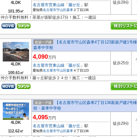
徒歩29分
4LDK
名古屋市営東山線
「
藤が丘
」駅
愛知県
名古屋市守山区
森孝
２丁目136
101.95㎡
仲介手数料無料！茶屋が坂駅徒歩17分！施工：一建設
【名古屋市守山区森孝4丁目123新築戸建1
新築一戸建
森孝中学校
4,090
万円
徒歩25分
4LDK
名古屋市営東山線
「
藤が丘
」駅
愛知県
名古屋市守山区
森孝
４丁目123
100.61㎡
仲介手数料無料！藤ヶ丘駅徒歩２４分！施工：一建設
【名古屋市守山区森孝2丁目136新築戸建2号棟
新築一戸建
校・森孝中学校
4,095
万円
4LDK
徒歩29分
名古屋市営東山線
「
藤が丘
」駅
112.62㎡
愛知県
名古屋市守山区
森孝
２丁目136