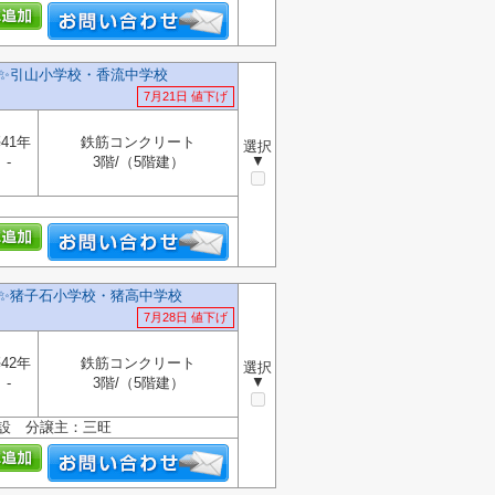
✨️引山小学校・香流中学校
7月21日 値下げ
41年
鉄筋コンクリート
選択
▼
-
3階/（5階建）
✨️猪子石小学校・猪高中学校
7月28日 値下げ
42年
鉄筋コンクリート
選択
▼
-
3階/（5階建）
設 分譲主：三旺