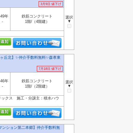
3月9日 値下げ
49年
鉄筋コンクリート
選択
▼
-
1階/（4階建）
丘北】✨️仲介手数料無料✨️森孝東
7月18日 値下げ
46年
鉄筋コンクリート
選択
▼
-
1階/（2階建）
リックス 施工・分譲主：積水ハウ
マンション第二本郷】仲介手数料無