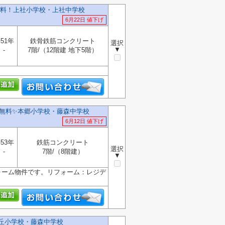
料！上社小学校・上社中学校
6月22日 値下げ
51年
鉄骨鉄筋コンクリート
選択
▼
-
7階/（12階建 地下5階）
無料✨️本郷小学校・藤森中学校
6月12日 値下げ
53年
鉄筋コンクリート
選択
-
7階/（8階建）
▼
ォーム物件です。リフォーム：レジデ
が丘小学校・藤森中学校