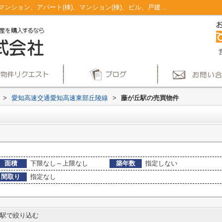
藤が丘駅のマンション、戸建、土地、投資マンション、アパート(棟)、マンション(棟)、ビル、戸建、店舗事務所、その他、土地一覧｜仲介手数料無料！名古屋市で新築戸建てを探すならAplace
>
愛知高速交通愛知高速東部丘陵線
>
藤が丘駅の売買物件
面積
下限なし～上限なし
築年数
指定しない
間取り
指定なし
駅で絞り込む