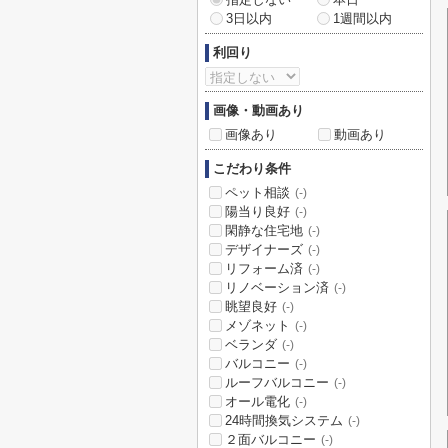
3日以内
1週間以内
利回り
画像・動画あり
画像あり
動画あり
こだわり条件
ペット相談
(-)
陽当り良好
(-)
閑静な住宅地
(-)
デザイナーズ
(-)
リフォーム済
(-)
リノベーション済
(-)
眺望良好
(-)
メゾネット
(-)
ベランダ
(-)
バルコニー
(-)
ルーフバルコニー
(-)
オール電化
(-)
24時間換気システム
(-)
２面バルコニー
(-)