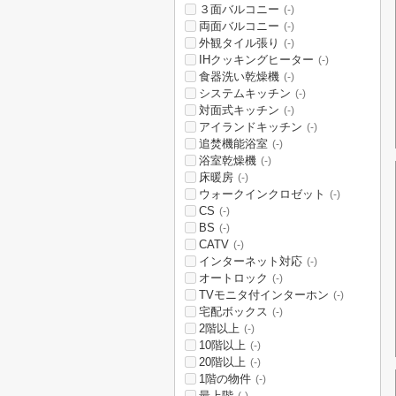
３面バルコニー
(-)
両面バルコニー
(-)
外観タイル張り
(-)
IHクッキングヒーター
(-)
食器洗い乾燥機
(-)
システムキッチン
(-)
対面式キッチン
(-)
アイランドキッチン
(-)
追焚機能浴室
(-)
浴室乾燥機
(-)
床暖房
(-)
ウォークインクロゼット
(-)
CS
(-)
BS
(-)
CATV
(-)
インターネット対応
(-)
オートロック
(-)
TVモニタ付インターホン
(-)
宅配ボックス
(-)
2階以上
(-)
10階以上
(-)
20階以上
(-)
1階の物件
(-)
最上階