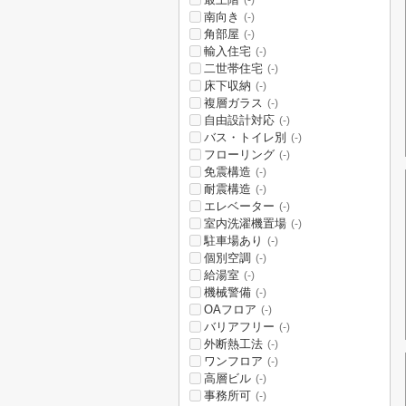
(-)
南向き
(-)
角部屋
(-)
輸入住宅
(-)
二世帯住宅
(-)
床下収納
(-)
複層ガラス
(-)
自由設計対応
(-)
バス・トイレ別
(-)
フローリング
(-)
免震構造
(-)
耐震構造
(-)
エレベーター
(-)
室内洗濯機置場
(-)
駐車場あり
(-)
個別空調
(-)
給湯室
(-)
機械警備
(-)
OAフロア
(-)
バリアフリー
(-)
外断熱工法
(-)
ワンフロア
(-)
高層ビル
(-)
事務所可
(-)