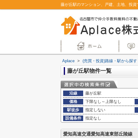
Aplace
>
(売買・投資)路線・駅から探す
藤が丘駅物件一覧
沿線
藤が丘駅
価格
下限なし～上限なし
駅徒歩
指定しない
設備条件
指定なし
愛知高速交通愛知高速東部丘陵線