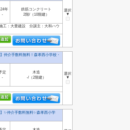
24年
鉄筋コンクリート
選択
▼
-
2階/（10階建）
 施工：大豊建設 分譲主：大和ハウ
号棟】仲介手数料無料！森孝西小学校・
予定
木造
選択
-
-/（2階建）
▼
】✨️仲介手数料無料✨️森孝西小学
予定
木造