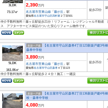
2,390
3LDK
万円
築
徒歩23分
名古屋市営東山線
「
藤が丘
」駅
73.17㎡
愛知県
名古屋市守山区
四軒家
２丁目501
仲介手数料無料！藤ヶ丘駅徒歩21分！リフォーム：レジデンシャル不動産
ス アフターサービス保証のついた安心リフォーム物件です。
【名古屋市守山区森孝4丁目123新築戸建3
新築一戸建
森孝中学校
3,890
万円
徒歩25分
5LDK
名古屋市営東山線
「
藤が丘
」駅
愛知県
名古屋市守山区
森孝
４丁目123
161.06㎡
仲介手数料無料！藤ヶ丘駅徒歩２４分！施工：一建設
【名古屋市守山区森孝2丁目136新築戸建4号棟
新築一戸建
校・森孝中学校
4,080
万円