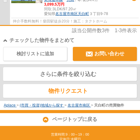
3,099.5万円
間取:
3LDK/97.20㎡
愛知県
名古屋市南区
天白町
３丁目9-78
仲介手数料無料！柴田駅徒歩20分！施工：タクトホーム
該当公開件数
3
件
1-3
件表示
チェックした物件をまとめて
検討リストに追加
お問い合わせ
さらに条件を絞り込む
物件リクエスト
Aplace
>
(売買・投資)地域から探す
>
名古屋市南区
>
天白町の売買物件
ページトップに戻る
営業時間:9：00～19：00
定休日:水曜日