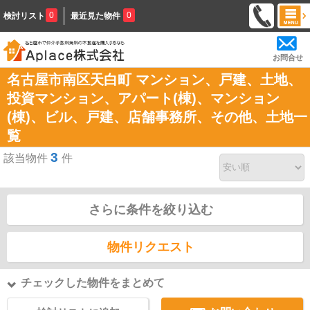
0
0
検討リスト
最近見た物件
お問合せ
名古屋市南区天白町 マンション、戸建、土地、
投資マンション、アパート(棟)、マンション
(棟)、ビル、戸建、店舗事務所、その他、土地一
覧
3
該当物件
件
さらに条件を絞り込む
物件リクエスト
チェックした物件をまとめて