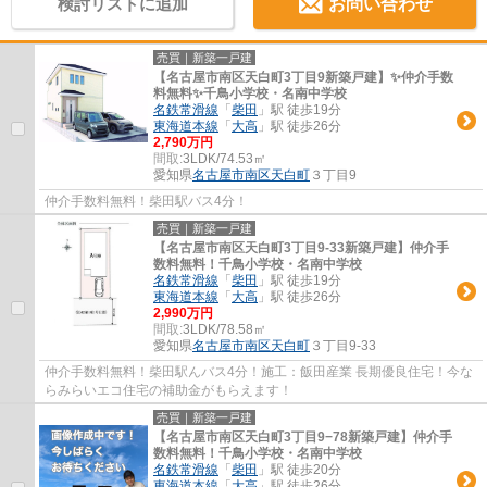
検討リストに追加
お問い合わせ
売買｜新築一戸建
【名古屋市南区天白町3丁目9新築戸建】✨️仲介手数
料無料✨️千鳥小学校・名南中学校
名鉄常滑線
「
柴田
」駅 徒歩19分
東海道本線
「
大高
」駅 徒歩26分
2,790万円
間取:
3LDK/74.53㎡
愛知県
名古屋市南区
天白町
３丁目9
仲介手数料無料！柴田駅バス4分！
売買｜新築一戸建
【名古屋市南区天白町3丁目9-33新築戸建】仲介手
数料無料！千鳥小学校・名南中学校
名鉄常滑線
「
柴田
」駅 徒歩19分
東海道本線
「
大高
」駅 徒歩26分
2,990万円
間取:
3LDK/78.58㎡
愛知県
名古屋市南区
天白町
３丁目9-33
仲介手数料無料！柴田駅んバス4分！施工：飯田産業 長期優良住宅！今な
らみらいエコ住宅の補助金がもらえます！
売買｜新築一戸建
【名古屋市南区天白町3丁目9−78新築戸建】仲介手
数料無料！千鳥小学校・名南中学校
名鉄常滑線
「
柴田
」駅 徒歩20分
東海道本線
「
大高
」駅 徒歩26分