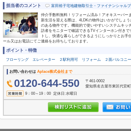
担当者のコメント
富田裕子宅地建物取引士・ファイナンシャルプ
仲介手数料無料！リフォーム済み！アオキスーパーま
新生活を迎える際は、4LDKの物件はいかがでしょ
のある物件です。機能的で使いやすいシステムキッ
訪者をモニターで確認できるTVインターホン付きで
トし、快適な暮らしができるようにしっかりとお手
ール又はお電話にてご連絡をお待ちしております。
ポイント・特徴
フローリング
エレベーター
２駅利用可
リフォーム
２面バルコニ
お問い合わせは
Aplace株式会社まで
0120-644-550
〒461-0002
愛知県名古屋市東区代官町39
9：00～19：00 定休日:水曜日