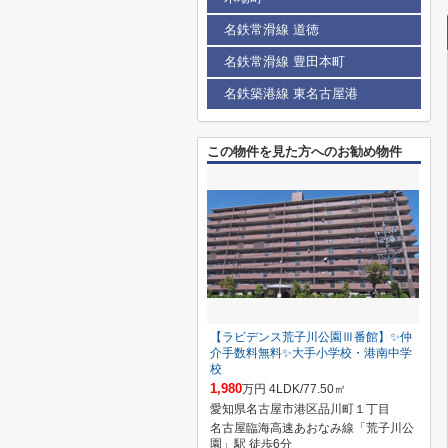
名鉄常滑線 道徳
名鉄常滑線 豊田本町
名鉄築港線 東名古屋港
この物件を見た方へのお勧め物件
【ラビデンス荒子川公園Ⅲ番館】✨️仲
介手数料無料✨️大手小学校・港南中学
校
1,980
万円 4LDK/77.50㎡
愛知県名古屋市港区品川町１丁目
名古屋臨海高速あおなみ線「荒子川公
園」駅 徒歩6分