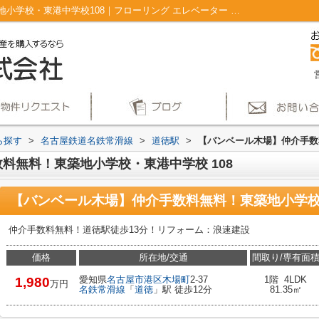
【バンベール木場】仲介手数料無料！東築地小学校・東港中学校108｜フローリング エレベーター ２駅利用可 リフォーム ２面バルコニー｜仲介手数料無料！名古屋市で新築戸建てを探すならAplace
ら探す
>
名古屋鉄道名鉄常滑線
>
道徳駅
>
【バンベール木場】仲介手数
料無料！東築地小学校・東港中学校 108
【バンベール木場】仲介手数料無料！東築地小学校
仲介手数料無料！道徳駅徒歩13分！リフォーム：浪速建設
価格
所在地/交通
間取り/専有面
愛知県
名古屋市港区
木場町
2-37
1階 4LDK
1,980
万円
名鉄常滑線
「
道徳
」駅 徒歩12分
81.35㎡