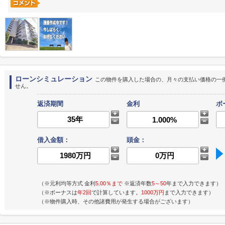
ローンシミュレーション
この物件を購入した場合の、月々の支払い価格の一
せん。
返済期間
金利
ボ
借入金額：
頭金：
（※元利均等方式 金利
5.00％まで
※返済年数
5～50
年まで入力できます）
（※ボーナスは
年2回
で計算しています。
1000万円
まで入力できます）
（※物件購入時、その他諸費用が発生する場合がございます）