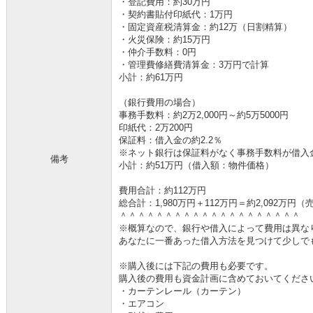
・登記費用：約30万円
・契約書貼付印紙代：1万円
・固定資産税清算金：約12万（日割精算）
・火災保険：約15万円
・仲介手数料：0円
・管理費修繕費清算金：3万円で計算
小計：約61万円
（銀行費用の場合）
事務手数料：約2万2,000円～約5万5000円
印紙代：2万200円
保証料：借入金の約2.2％
※ネット銀行は保証料がなく事務手数料が借入金の
備考
小計：約51万円（借入額：物件価格）
費用合計：約112万円
総合計：1,980万円＋112万円＝約2,092万
＾＾＾＾＾＾＾＾＾＾＾＾＾＾＾＾＾＾＾＾
※概算なので、銀行や借入によって費用は異な
あなたに一番あった借入方法を見つけて少しで
※購入後には下記の費用も必要です。
購入後の費用も資金計画に含めておいてくださ
・カーテンレール（カーテン）
・エアコン