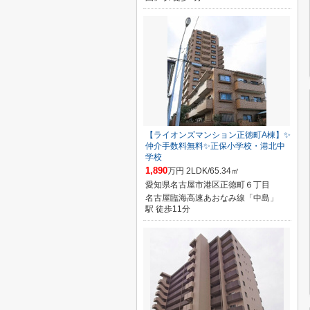
【ライオンズマンション正徳町A棟】✨️
仲介手数料無料✨️正保小学校・港北中
学校
1,890
万円 2LDK/65.34㎡
愛知県名古屋市港区正徳町６丁目
名古屋臨海高速あおなみ線「中島」
駅 徒歩11分