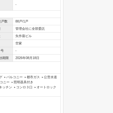
-
売戸数
88戸/1戸
態
管理会社に全部委託
社
矢作葵ビル
空家
番号
-
効期限
2026年08月18日
グ
バルコニー
都市ガス
公営水道
コニー
照明器具付き
キッチン
コンロ３口
オートロック