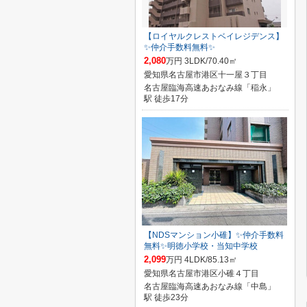
【ロイヤルクレストベイレジデンス】
✨️仲介手数料無料✨️
2,080
万円 3LDK/70.40㎡
愛知県名古屋市港区十一屋３丁目
名古屋臨海高速あおなみ線「稲永」
駅 徒歩17分
【NDSマンション小碓】✨️仲介手数料
無料✨️明徳小学校・当知中学校
2,099
万円 4LDK/85.13㎡
愛知県名古屋市港区小碓４丁目
名古屋臨海高速あおなみ線「中島」
駅 徒歩23分