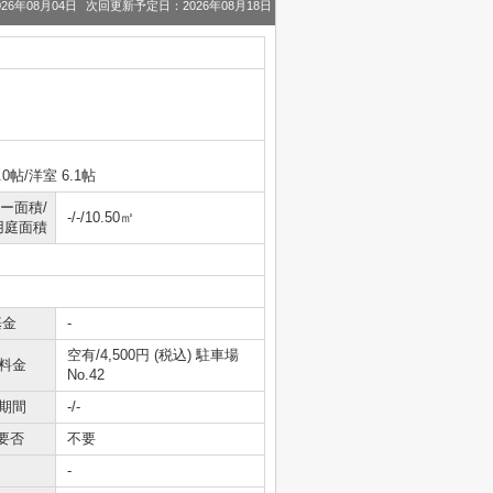
26年08月04日
次回更新予定日：2026年08月18日
.0帖
/
洋室 6.1帖
ー面積/
-/-/10.50㎡
用庭面積
基金
-
空有/4,500円 (税込) 駐車場
料金
No.42
期間
-/-
要否
不要
-