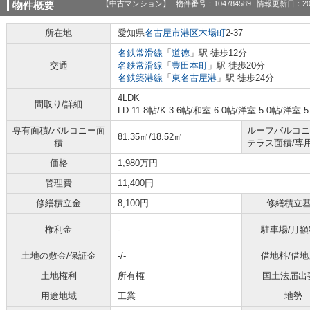
【中古マンション】
物件番号：104784589
情報更新日：20
物件概要
所在地
愛知県
名古屋市港区
木場町
2-37
名鉄常滑線
「
道徳
」駅 徒歩12分
交通
名鉄常滑線
「
豊田本町
」駅 徒歩20分
名鉄築港線
「
東名古屋港
」駅 徒歩24分
4LDK
間取り/詳細
LD 11.8帖
/
K 3.6帖
/
和室 6.0帖
/
洋室 5.0帖
/
洋室 5
専有面積/バルコニー面
ルーフバルコニ
81.35㎡/18.52㎡
積
テラス面積/専
価格
1,980万円
管理費
11,400円
修繕積立金
8,100円
修繕積立
権利金
-
駐車場/月額
土地の敷金/保証金
-/-
借地料/借地
土地権利
所有権
国土法届出
用途地域
工業
地勢