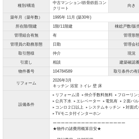
中古マンション/鉄骨鉄筋コン
種別/構造
向き
クリート
築年月（築年数）
1995年 11月 (築30年)
所在階/階建
1階/11階建
棟総戸数/販
管理組合有無
有
管理形
管理員の勤務形態
日勤
管理会
取引態様
仲介
現況
引渡し
相談
建築確認
物件番号
104784589
取引条件の有
2026年3月
リフォーム
キッチン 浴室 トイレ 壁 床
リフォーム済
仲介手数料無料
フローリン
公共下水
エレベーター
電気有
２面バル
設備条件
コンロ２口以上
システムキッチン
対面式
TVモニタ付インターホン
ーーーーーーーーーーーーーーーーーー
★物件の諸費用概算目安★