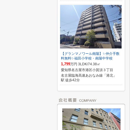
【グランマノワール南陽】✨️仲介手数
料無料✨️福田小学校・南陽中学校
1,799
万円 3LDK/74.38㎡
愛知県名古屋市港区小賀須３丁目
名古屋臨海高速あおなみ線「港北」
駅 徒歩42分