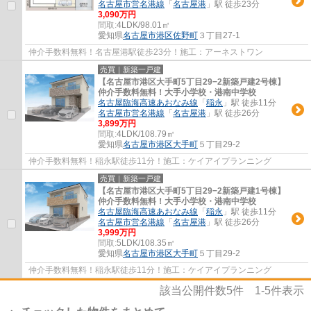
名古屋市営名港線
「
名古屋港
」駅 徒歩23分
3,090万円
間取:
4LDK/98.01㎡
愛知県
名古屋市港区
佐野町
３丁目27-1
仲介手数料無料！名古屋港駅徒歩23分！施工：アーネストワン
売買｜新築一戸建
【名古屋市港区大手町5丁目29−2新築戸建2号棟】
仲介手数料無料！大手小学校・港南中学校
名古屋臨海高速あおなみ線
「
稲永
」駅 徒歩11分
名古屋市営名港線
「
名古屋港
」駅 徒歩26分
3,899万円
間取:
4LDK/108.79㎡
愛知県
名古屋市港区
大手町
５丁目29-2
仲介手数料無料！稲永駅徒歩11分！施工：ケイアイプランニング
売買｜新築一戸建
【名古屋市港区大手町5丁目29−2新築戸建1号棟】
仲介手数料無料！大手小学校・港南中学校
名古屋臨海高速あおなみ線
「
稲永
」駅 徒歩11分
名古屋市営名港線
「
名古屋港
」駅 徒歩26分
3,999万円
間取:
5LDK/108.35㎡
愛知県
名古屋市港区
大手町
５丁目29-2
仲介手数料無料！稲永駅徒歩11分！施工：ケイアイプランニング
該当公開件数
5
件
1-5
件表示