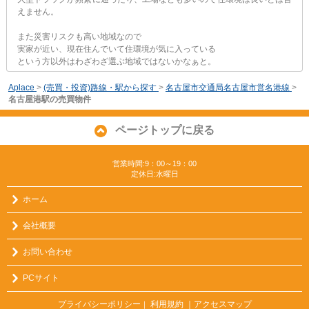
えません。
また災害リスクも高い地域なので
実家が近い、現在住んでいて住環境が気に入っている
という方以外はわざわざ選ぶ地域ではないかなぁと。
Aplace
>
(売買・投資)路線・駅から探す
>
名古屋市交通局名古屋市営名港線
>
名古屋港駅の売買物件
ページトップに戻る
営業時間:9：00～19：00
定休日:水曜日
ホーム
会社概要
お問い合わせ
PCサイト
プライバシーポリシー
利用規約
｜アクセスマップ
｜