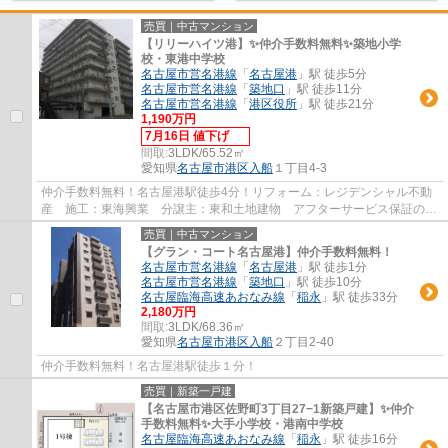
売買｜中古マンション
【リリーハイツ港】✨️仲介手数料無料✨️築地小学
校・東港中学校
名古屋市営名港線
「
名古屋港
」駅 徒歩5分
名古屋市営名港線
「
築地口
」駅 徒歩11分
名古屋市営名港線
「
港区役所
」駅 徒歩21分
1,190万円
7月16日 値下げ
間取:
3LDK/65.52㎡
愛知県
名古屋市港区
入船
１丁目4-3
仲介手数料無料！名古屋港駅徒歩4分！リフォーム：レジデンシャル不動
産 施工：東海興業 分譲主：東和土地建物 アフターサービス保証のつ
いた安心リフォーム物件です。
売買｜中古マンション
【グラン・コート名古屋港】仲介手数料無料！
名古屋市営名港線
「
名古屋港
」駅 徒歩1分
名古屋市営名港線
「
築地口
」駅 徒歩10分
名古屋臨海高速あおなみ線
「
稲永
」駅 徒歩33分
2,180万円
間取:
3LDK/68.36㎡
愛知県
名古屋市港区
入船
２丁目2-40
仲介手数料無料！名古屋港駅徒歩１分！
売買｜新築一戸建
【名古屋市港区佐野町3丁目27−1新築戸建】✨️仲介
手数料無料✨️大手小学校・港南中学校
名古屋臨海高速あおなみ線
「
稲永
」駅 徒歩16分