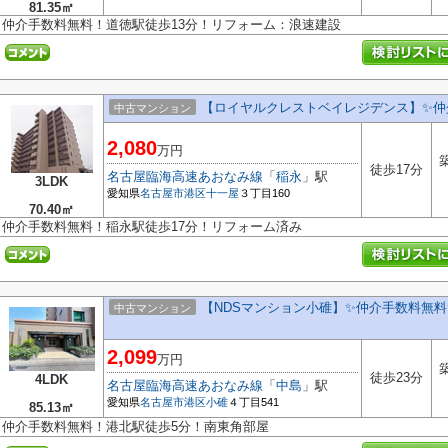
81.35㎡
仲介手数料無料！道徳駅徒歩13分！リフォーム：浪速建設
【ロイヤルクレストベイレジデンス】✨️仲
中古マンション
2,080
万円
徒歩17分
名古屋臨海高速あおなみ線
「
稲永
」駅
3LDK
愛知県
名古屋市港区
十一屋
３丁目160
70.40㎡
仲介手数料無料！稲永駅徒歩17分！リフォーム済み
【NDSマンション小碓】✨️仲介手数料無
中古マンション
2,099
万円
徒歩23分
4LDK
名古屋臨海高速あおなみ線
「
中島
」駅
愛知県
名古屋市港区
小碓
４丁目541
85.13㎡
仲介手数料無料！港北駅徒歩5分！南東角部屋