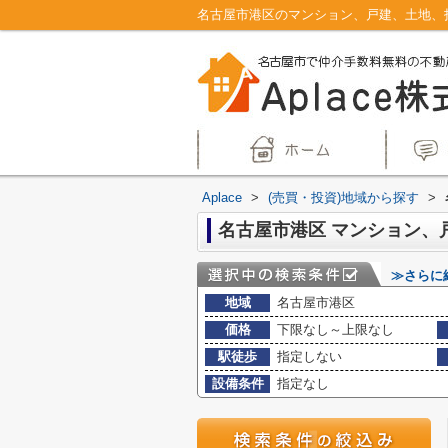
Aplace
>
(売買・投資)地域から探す
>
≫さらに
地域
名古屋市港区
価格
下限なし～上限なし
駅徒歩
指定しない
設備条件
指定なし