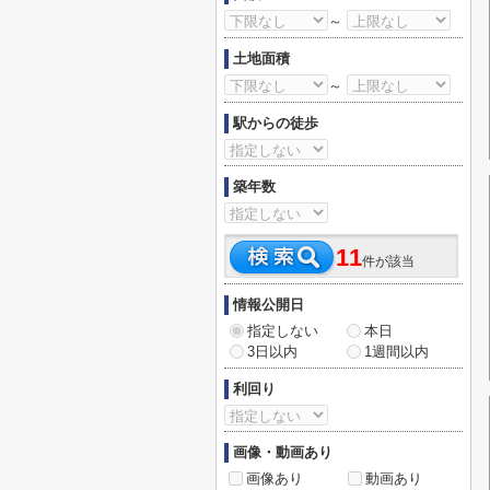
～
土地面積
～
駅からの徒歩
築年数
11
件が該当
情報公開日
指定しない
本日
3日以内
1週間以内
利回り
画像・動画あり
画像あり
動画あり