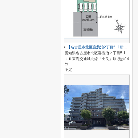
【名古屋市北区喜惣治2丁目5−1新築戸建】仲介手数料無料！楠西小学校・楠中学校
愛知県名古屋市北区喜惣治２丁目5-1
ＪＲ東海交通城北線「比良」駅 徒歩14
分
予定