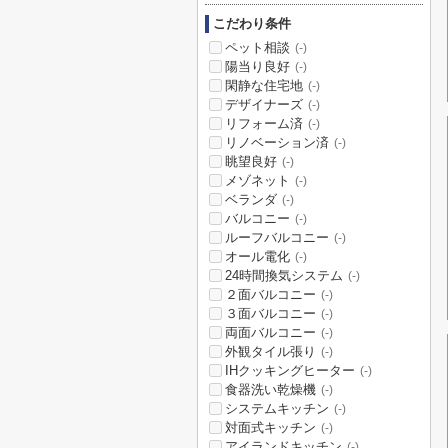
こだわり条件
ペット相談
(-)
陽当り良好
(-)
閑静な住宅地
(-)
デザイナーズ
(-)
リフォーム済
(-)
リノベーション済
(-)
眺望良好
(-)
メゾネット
(-)
ベランダ
(-)
バルコニー
(-)
ルーフバルコニー
(-)
オール電化
(-)
24時間換気システム
(-)
２面バルコニー
(-)
３面バルコニー
(-)
両面バルコニー
(-)
外観タイル張り
(-)
IHクッキングヒーター
(-)
食器洗い乾燥機
(-)
システムキッチン
(-)
対面式キッチン
(-)
アイランドキッチン
(-)