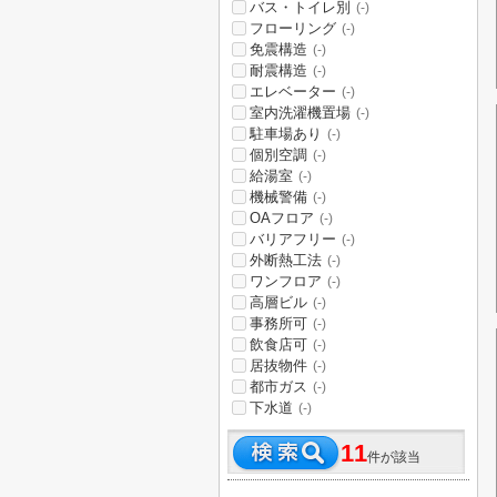
バス・トイレ別
(-)
フローリング
(-)
免震構造
(-)
耐震構造
(-)
エレベーター
(-)
室内洗濯機置場
(-)
駐車場あり
(-)
個別空調
(-)
給湯室
(-)
機械警備
(-)
OAフロア
(-)
バリアフリー
(-)
外断熱工法
(-)
ワンフロア
(-)
高層ビル
(-)
事務所可
(-)
飲食店可
(-)
居抜物件
(-)
都市ガス
(-)
下水道
(-)
11
件が該当