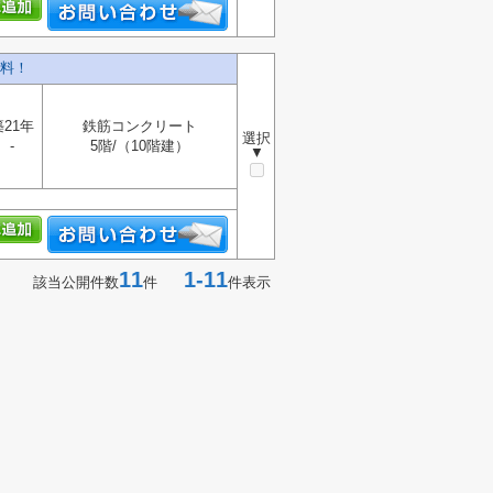
料！
築21年
鉄筋コンクリート
選択
-
5階/（10階建）
▼
11
1-11
該当公開件数
件
件表示