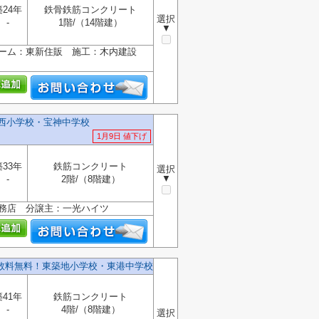
築24年
鉄骨鉄筋コンクリート
選択
-
1階/（14階建）
▼
ォーム：東新住販 施工：木内建設
港西小学校・宝神中学校
1月9日 値下げ
築33年
鉄筋コンクリート
選択
▼
-
2階/（8階建）
工務店 分譲主：一光ハイツ
数料無料！東築地小学校・東港中学校
築41年
鉄筋コンクリート
-
4階/（8階建）
選択