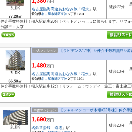
1,380
万円
徒歩22分
3LDK
名古屋臨海高速あおなみ線
「
稲永
」駅
愛知県
名古屋市港区
宝神
５丁目1704
77.28㎡
仲介手数料無料！稲永駅徒歩20分！ペットといっしょに暮らせます。リフ
分譲主：大京
【ラビデンス宝神】✨️仲介手数料無料✨️
中古マンション
1,480
万円
徒歩13分
3LDK
名古屋臨海高速あおなみ線
「
稲永
」駅
愛知県
名古屋市港区
宝神
２丁目1101
66.50㎡
仲介手数料無料！稲永駅徒歩12分！リフォーム：ウッディ 施工：富士建
【シャルマンコーポ木場町2号棟】仲介手
中古マンション
1,690
万円
徒歩23分
2LDK
名鉄常滑線
「
道徳
」駅