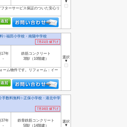
▼
アフターサービス保証のついた安心リ
料✨️福田小学校・南陽中学校
7月21日 値下げ
築17年
鉄筋コンクリート
選択
-
3階/（10階建）
▼
フォーム物件です。リフォーム：イー
介手数料無料✨️正保小学校・港北中学
7月16日 値下げ
築37年
鉄骨鉄筋コンクリート
選択
▼
-
5階/（14階建）