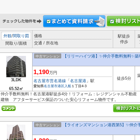
外観
/
間取り図
価格
駅徒歩
停歩
交通 / 所在地
間取り/面積
【リリーハイツ港】✨️仲介手数料無料✨️
中古マンション
1,190
万円
徒歩5分
3LDK
名古屋市営名港線
「
名古屋港
」駅
愛知県
名古屋市港区
入船
１丁目4-3
65.52㎡
仲介手数料無料！名古屋港駅徒歩4分！リフォーム：レジデンシャル不動産
建物 アフターサービス保証のついた安心リフォーム物件です。
【ライオンズマンション港西第5】✨️仲介
中古マンション