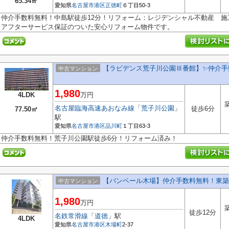
65.34㎡
愛知県
名古屋市港区
正徳町
６丁目50-3
仲介手数料無料！中島駅徒歩12分！リフォーム：レジデンシャル不動産 
アフターサービス保証のついた安心リフォーム物件です。
【ラビデンス荒子川公園Ⅲ番館】✨️仲介手
中古マンション
1,980
4LDK
万円
名古屋臨海高速あおなみ線
「
荒子川公園
」
徒歩6分
77.50㎡
駅
愛知県
名古屋市港区
品川町
１丁目63-3
仲介手数料無料！荒子川公園駅徒歩6分！リフォーム済み！
【バンベール木場】仲介手数料無料！東築
中古マンション
1,980
万円
徒歩12分
名鉄常滑線
「
道徳
」駅
4LDK
愛知県
名古屋市港区
木場町
2-37