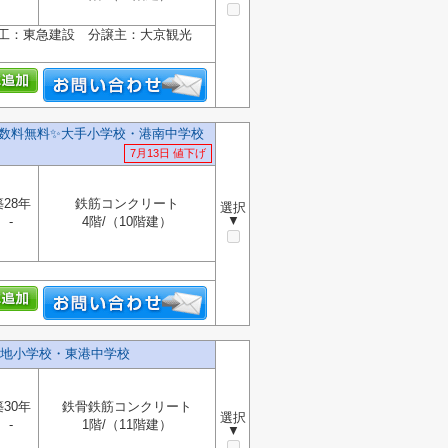
施工：東急建設 分譲主：大京観光
数料無料✨️大手小学校・港南中学校
7月13日 値下げ
築28年
鉄筋コンクリート
選択
▼
-
4階/（10階建）
地小学校・東港中学校
築30年
鉄骨鉄筋コンクリート
選択
-
1階/（11階建）
▼