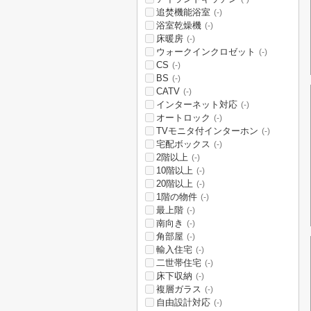
追焚機能浴室
(-)
浴室乾燥機
(-)
床暖房
(-)
ウォークインクロゼット
(-)
CS
(-)
BS
(-)
CATV
(-)
インターネット対応
(-)
オートロック
(-)
TVモニタ付インターホン
(-)
宅配ボックス
(-)
2階以上
(-)
10階以上
(-)
20階以上
(-)
1階の物件
(-)
最上階
(-)
南向き
(-)
角部屋
(-)
輸入住宅
(-)
二世帯住宅
(-)
床下収納
(-)
複層ガラス
(-)
自由設計対応
(-)