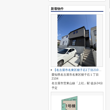
新着物件
【名古屋市名東区猪子石1丁目2104新築戸建2号棟】✨️仲介手数料無料✨️猪子石小学校・猪高中学校
愛知県名古屋市名東区猪子石１丁目
2104
名古屋市営東山線「上社」駅 徒歩24分
予定