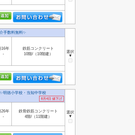
介手数料無料✨️
築16年
鉄筋コンクリート
選択
-
10階/（10階建）
▼
料✨️明徳小学校・当知中学校
8月4日 値下げ
築26年
鉄骨鉄筋コンクリート
選択
▼
-
4階/（11階建）