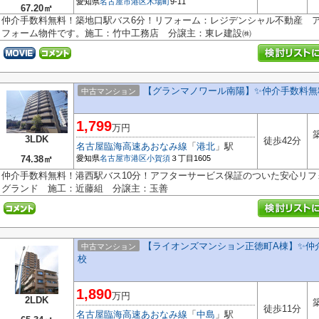
愛知県
名古屋市港区
木場町
9-11
67.20㎡
仲介手数料無料！築地口駅バス6分！リフォーム：レジデンシャル不動産 
フォーム物件です。施工：竹中工務店 分譲主：東レ建設㈱
【グランマノワール南陽】✨️仲介手数料無
中古マンション
1,799
万円
3LDK
徒歩42分
名古屋臨海高速あおなみ線
「
港北
」駅
74.38㎡
愛知県
名古屋市港区
小賀須
３丁目1605
仲介手数料無料！港西駅バス10分！アフターサービス保証のついた安心リ
グランド 施工：近藤組 分譲主：玉善
【ライオンズマンション正徳町A棟】✨️仲
中古マンション
校
1,890
万円
2LDK
徒歩11分
名古屋臨海高速あおなみ線
「
中島
」駅