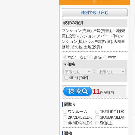
種別で絞り込む
現在の種別
マンション(売買),戸建(売買),土地(売
買),投資マンション,アパート(棟),マ
ンション(棟),ビル,戸建(投資),店舗事
務所,その他,土地(投資)
指定しない
新築
中古
▼価格
～
値下げ物件
11
件が該当
間取り
ワンルーム
1K/1DK/1LDK
2K/2DK/2LDK
3K/3DK/3LDK
4K/4DK/4LDK
5K以上
面積