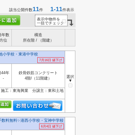
11
1-11
該当公開件数
件
件表示
表示中物件を
一括でチェック
築年数
構造
方位
所在階 / （階建）
築地小学校・東港中学校
7月16日 値下げ
築44年
鉄骨鉄筋コンクリート
選択
-
4階/（11階建）
▼
 施工：東海興業 分譲主：東和土地
手数料無料✨️港西小学校・宝神中学校
6月4日 値下げ