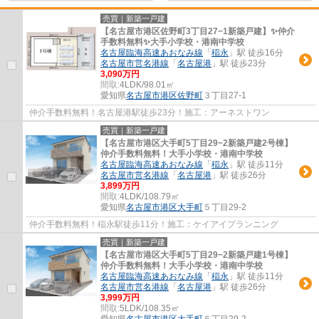
売買｜新築一戸建
【名古屋市港区佐野町3丁目27−1新築戸建】✨️仲介
手数料無料✨️大手小学校・港南中学校
名古屋臨海高速あおなみ線
「
稲永
」駅 徒歩16分
名古屋市営名港線
「
名古屋港
」駅 徒歩23分
3,090万円
間取:
4LDK/98.01㎡
愛知県
名古屋市港区
佐野町
３丁目27-1
仲介手数料無料！名古屋港駅徒歩23分！施工：アーネストワン
売買｜新築一戸建
【名古屋市港区大手町5丁目29−2新築戸建2号棟】
仲介手数料無料！大手小学校・港南中学校
名古屋臨海高速あおなみ線
「
稲永
」駅 徒歩11分
名古屋市営名港線
「
名古屋港
」駅 徒歩26分
3,899万円
間取:
4LDK/108.79㎡
愛知県
名古屋市港区
大手町
５丁目29-2
仲介手数料無料！稲永駅徒歩11分！施工：ケイアイプランニング
売買｜新築一戸建
【名古屋市港区大手町5丁目29−2新築戸建1号棟】
仲介手数料無料！大手小学校・港南中学校
名古屋臨海高速あおなみ線
「
稲永
」駅 徒歩11分
名古屋市営名港線
「
名古屋港
」駅 徒歩26分
3,999万円
間取:
5LDK/108.35㎡
愛知県
名古屋市港区
大手町
５丁目29-2