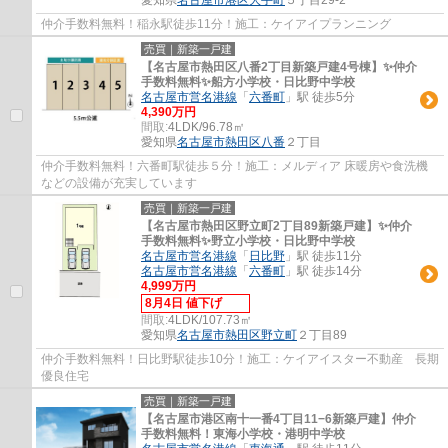
仲介手数料無料！稲永駅徒歩11分！施工：ケイアイプランニング
売買｜新築一戸建
【名古屋市熱田区八番2丁目新築戸建4号棟】✨️仲介
手数料無料✨️船方小学校・日比野中学校
名古屋市営名港線
「
六番町
」駅 徒歩5分
4,390万円
間取:
4LDK/96.78㎡
愛知県
名古屋市熱田区
八番
２丁目
仲介手数料無料！六番町駅徒歩５分！施工：メルディア 床暖房や食洗機
などの設備が充実しています
売買｜新築一戸建
【名古屋市熱田区野立町2丁目89新築戸建】✨️仲介
手数料無料✨️野立小学校・日比野中学校
名古屋市営名港線
「
日比野
」駅 徒歩11分
名古屋市営名港線
「
六番町
」駅 徒歩14分
4,999万円
8月4日 値下げ
間取:
4LDK/107.73㎡
愛知県
名古屋市熱田区
野立町
２丁目89
仲介手数料無料！日比野駅徒歩10分！施工：ケイアイスター不動産 長期
優良住宅
売買｜新築一戸建
【名古屋市港区南十一番4丁目11−6新築戸建】仲介
手数料無料！東海小学校・港明中学校