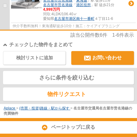
名古屋市営名港線
「
東海通
」駅 徒歩11分
名古屋市営名港線
「
港区役所
」駅 徒歩21分
4,999万円
間取:
4LDK/106.40㎡
愛知県
名古屋市港区
南十一番町
４丁目11-6
仲介手数料無料！東海通駅徒歩10分！施工：ケイアイプラニング
該当公開件数
6
件
1-6
件表示
チェックした物件をまとめて
検討リストに追加
お問い合わせ
さらに条件を絞り込む
物件リクエスト
Aplace
>
(売買・投資)路線・駅から探す
>
名古屋市交通局名古屋市営名港線の
売買物件
ページトップに戻る