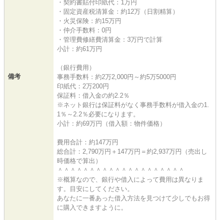
・契約書貼付印紙代：1万円
・固定資産税清算金：約12万（日割精算）
・火災保険：約15万円
・仲介手数料：0円
・管理費修繕費清算金：3万円で計算
小計：約61万円
（銀行費用）
備考
事務手数料：約2万2,000円～約5万5000円
印紙代：2万200円
保証料：借入金の約2.2％
※ネット銀行は保証料がなく事務手数料が借入金の1.
1％～2.2％必要になります。
小計：約69万円（借入額：物件価格）
費用合計：約147万円
総合計：2,790万円＋147万円＝約2,937万円（売出し
時価格で算出）
＾＾＾＾＾＾＾＾＾＾＾＾＾＾＾＾＾＾＾＾
※概算なので、銀行や借入によって費用は異なりま
す。目安にしてください。
あなたに一番あった借入方法を見つけて少しでもお得
に購入できますように。