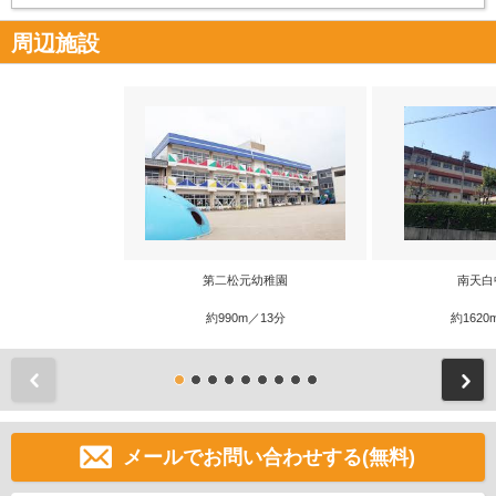
周辺施設
第二松元幼稚園
南天白
約990m／13分
約1620
前
メールでお問い合わせする(無料)