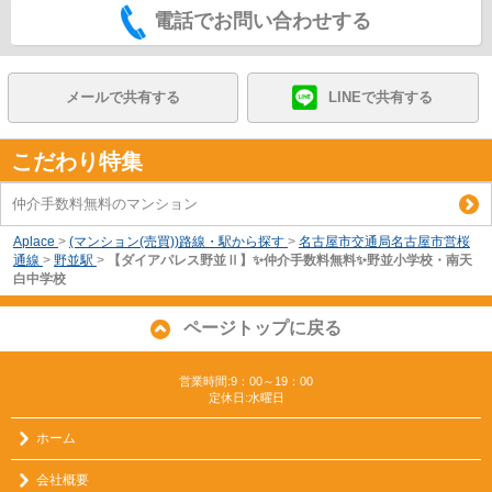
電話でお問い合わせする
メールで共有する
LINEで共有する
こだわり特集
仲介手数料無料のマンション
Aplace
>
(マンション(売買))路線・駅から探す
>
名古屋市交通局名古屋市営桜
通線
>
野並駅
>
【ダイアパレス野並Ⅱ】✨️仲介手数料無料✨️野並小学校・南天
白中学校
ページトップに戻る
営業時間:9：00～19：00
定休日:水曜日
ホーム
会社概要