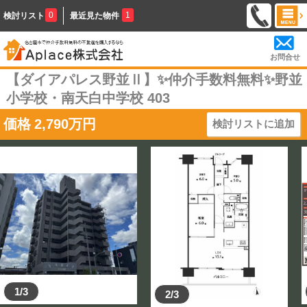
0
1
検討リスト
最近見た物件
お問合せ
【ダイアパレス野並Ⅱ】✨️仲介手数料無料✨️野並
小学校・南天白中学校 403
価格
2,790
万円
検討リストに追加
1/3
2/3