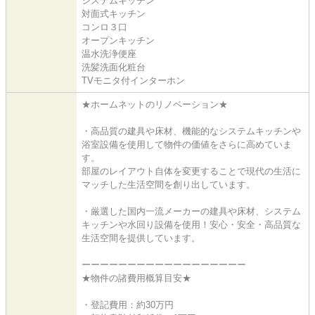
システムキッチン
対面式キッチン
コンロ３口
オープンキッチン
温水洗浄便座
洗髪洗面化粧台
TVモニタ付インターホン
★ホームネットのリノベーション★
・高品質の建具や床材、機能的なシステムキッチンや
浴室設備を使用して物件の価値をさらに高めていま
す。
部屋のレイアウト自体を変更することで現代の生活に
マッチした生活空間を創り出しています。
・厳選した国内一流メーカーの建具や床材、システム
キッチンや水回り設備を使用！安心・安全・高品質な
生活空間を提供しています。
ーーーーーーーーーーーーーーーーーー
★物件の諸費用概算目安★
・登記費用：約30万円