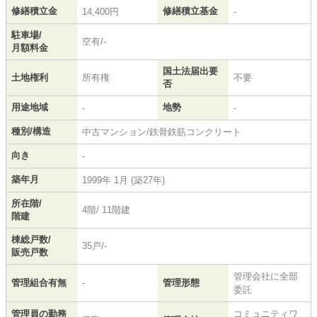
修繕積立金
修繕積立基金
14,400円
-
駐車場/
空有/-
月額料金
国土法届出要
土地権利
所有権
不要
否
用途地域
地勢
-
-
種別/構造
中古マンション/鉄骨鉄筋コンクリート
向き
-
築年月
1999年 1月 (築27年)
所在階/
4階/ 11階建
階建
棟総戸数/
35戸/-
販売戸数
管理会社に全部
管理組合有無
-
管理形態
委託
管理員の勤務
コミュニティワ