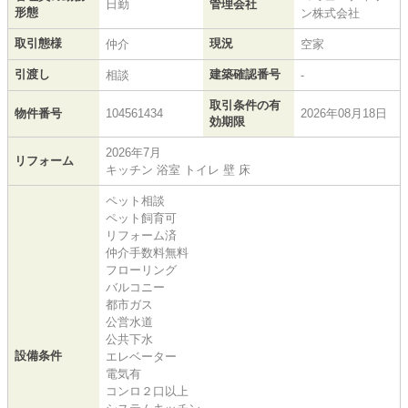
日勤
管理会社
形態
ン株式会社
取引態様
現況
仲介
空家
引渡し
建築確認番号
相談
-
取引条件の有
物件番号
104561434
2026年08月18日
効期限
2026年7月
リフォーム
キッチン 浴室 トイレ 壁 床
ペット相談
ペット飼育可
リフォーム済
仲介手数料無料
フローリング
バルコニー
都市ガス
公営水道
公共下水
設備条件
エレベーター
電気有
コンロ２口以上