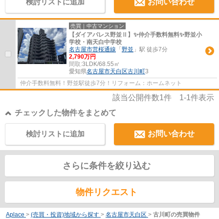
検討リストに追加
お問い合わせ
売買｜中古マンション
【ダイアパレス野並Ⅱ】✨️仲介手数料無料✨️野並小
学校・南天白中学校
名古屋市営桜通線
「
野並
」駅 徒歩7分
2,790万円
間取:
3LDK/68.55㎡
愛知県
名古屋市天白区
古川町
3
仲介手数料無料！野並駅徒歩7分！リフォーム：ホームネット
該当公開件数
1
件
1-1
件表示
チェックした物件をまとめて
検討リストに追加
お問い合わせ
さらに条件を絞り込む
物件リクエスト
Aplace
>
(売買・投資)地域から探す
>
名古屋市天白区
>
古川町の売買物件