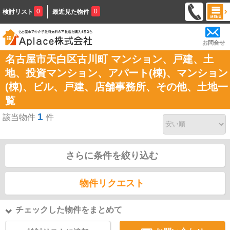
0
0
検討リスト
最近見た物件
お問合せ
名古屋市天白区古川町 マンション、戸建、土
地、投資マンション、アパート(棟)、マンション
(棟)、ビル、戸建、店舗事務所、その他、土地一
覧
1
該当物件
件
さらに条件を絞り込む
物件リクエスト
チェックした物件をまとめて