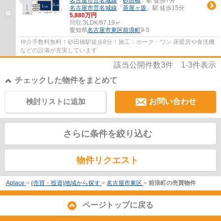
名古屋市営名城線
「
砂田橋
」駅 徒歩7分
名古屋市営名城線
「
茶屋ヶ坂
」駅 徒歩15分
5,880万円
間取:
3LDK/97.19㎡
愛知県
名古屋市東区
前浪町
9-5
仲介手数料無料！砂田橋駅徒歩8分！施工：ホーク・ワン 床暖房や食洗機
などの設備が充実しています
該当公開件数
3
件
1-3
件表示
チェックした物件をまとめて
検討リストに追加
お問い合わせ
さらに条件を絞り込む
物件リクエスト
Aplace
>
(売買・投資)地域から探す
>
名古屋市東区
>
前浪町の売買物件
ページトップに戻る