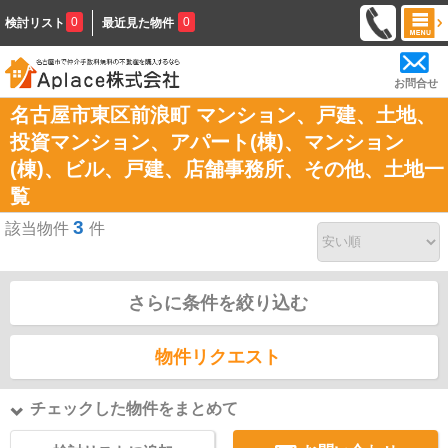
0
0
検討リスト
最近見た物件
お問合せ
名古屋市東区前浪町 マンション、戸建、土地、
投資マンション、アパート(棟)、マンション
(棟)、ビル、戸建、店舗事務所、その他、土地一
覧
3
該当物件
件
さらに条件を絞り込む
物件リクエスト
チェックした物件をまとめて