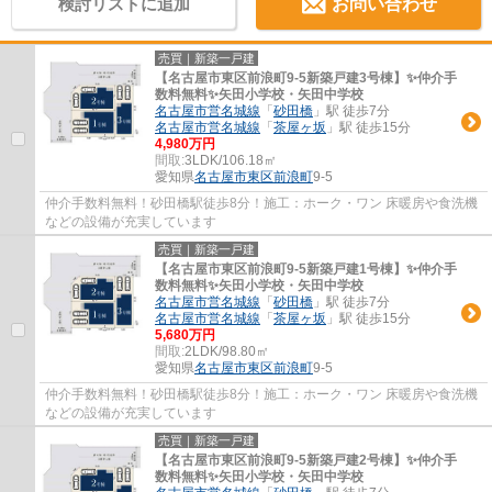
検討リストに追加
お問い合わせ
売買｜新築一戸建
【名古屋市東区前浪町9-5新築戸建3号棟】✨️仲介手
数料無料✨️矢田小学校・矢田中学校
名古屋市営名城線
「
砂田橋
」駅 徒歩7分
名古屋市営名城線
「
茶屋ヶ坂
」駅 徒歩15分
4,980万円
間取:
3LDK/106.18㎡
愛知県
名古屋市東区
前浪町
9-5
仲介手数料無料！砂田橋駅徒歩8分！施工：ホーク・ワン 床暖房や食洗機
などの設備が充実しています
売買｜新築一戸建
【名古屋市東区前浪町9-5新築戸建1号棟】✨️仲介手
数料無料✨️矢田小学校・矢田中学校
名古屋市営名城線
「
砂田橋
」駅 徒歩7分
名古屋市営名城線
「
茶屋ヶ坂
」駅 徒歩15分
5,680万円
間取:
2LDK/98.80㎡
愛知県
名古屋市東区
前浪町
9-5
仲介手数料無料！砂田橋駅徒歩8分！施工：ホーク・ワン 床暖房や食洗機
などの設備が充実しています
売買｜新築一戸建
【名古屋市東区前浪町9-5新築戸建2号棟】✨️仲介手
数料無料✨️矢田小学校・矢田中学校