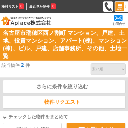
0
0
検討リスト
最近見た物件
お問合せ
名古屋市瑞穂区西ノ割町 マンション、戸建、土
地、投資マンション、アパート(棟)、マンション
(棟)、ビル、戸建、店舗事務所、その他、土地一
覧
2
該当物件
件
さらに条件を絞り込む
物件リクエスト
チェックした物件をまとめて