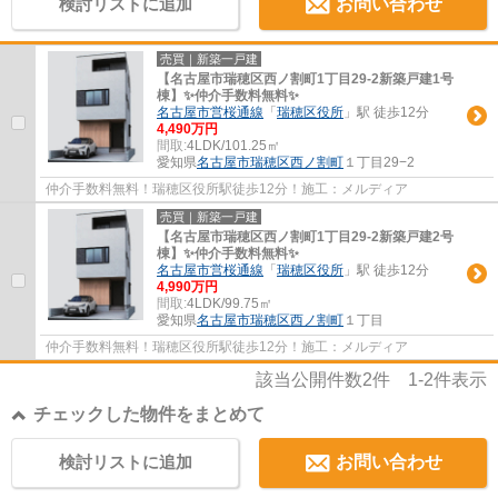
検討リストに追加
お問い合わせ
売買｜新築一戸建
【名古屋市瑞穂区西ノ割町1丁目29-2新築戸建1号
棟】✨️仲介手数料無料✨️
名古屋市営桜通線
「
瑞穂区役所
」駅 徒歩12分
4,490万円
間取:
4LDK/101.25㎡
愛知県
名古屋市瑞穂区
西ノ割町
１丁目29−2
仲介手数料無料！瑞穂区役所駅徒歩12分！施工：メルディア
売買｜新築一戸建
【名古屋市瑞穂区西ノ割町1丁目29-2新築戸建2号
棟】✨️仲介手数料無料✨️
名古屋市営桜通線
「
瑞穂区役所
」駅 徒歩12分
4,990万円
間取:
4LDK/99.75㎡
愛知県
名古屋市瑞穂区
西ノ割町
１丁目
仲介手数料無料！瑞穂区役所駅徒歩12分！施工：メルディア
該当公開件数
2
件
1-2
件表示
チェックした物件をまとめて
検討リストに追加
お問い合わせ