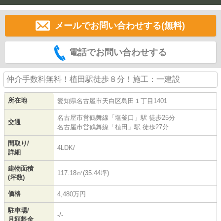
メールでお問い合わせする(無料)
電話でお問い合わせする
仲介手数料無料！植田駅徒歩８分！施工：一建設
所在地
愛知県
名古屋市天白区
島田
１丁目1401
名古屋市営鶴舞線
「
塩釜口
」駅 徒歩25分
交通
名古屋市営鶴舞線
「
植田
」駅 徒歩27分
間取り/
4LDK/
詳細
建物面積
117.18㎡(35.44坪)
(坪数)
価格
4,480万円
駐車場/
-/-
月額料金