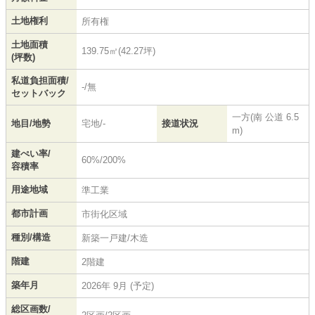
土地権利
所有権
土地面積
139.75㎡(42.27坪)
(坪数)
私道負担面積/
-/無
セットバック
一方(南 公道 6.5
地目/地勢
宅地/-
接道状況
m)
建ぺい率/
60%/200%
容積率
用途地域
準工業
都市計画
市街化区域
種別/構造
新築一戸建/木造
階建
2階建
築年月
2026年 9月 (予定)
総区画数/