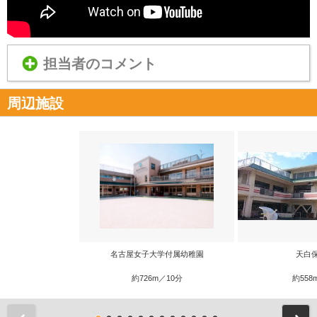
担当者のコメント
周辺施設
名古屋女子大学付属幼稚園
天白
約726m／10分
約558