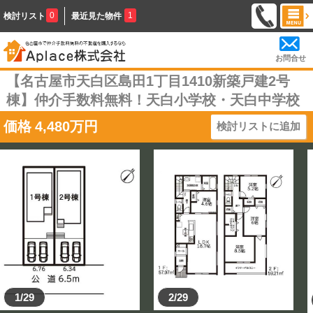
0
1
検討リスト
最近見た物件
お問合せ
【名古屋市天白区島田1丁目1410新築戸建2号
棟】仲介手数料無料！天白小学校・天白中学校
価格
4,480
万円
検討リストに追加
1/29
2/29