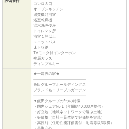
設備条件
コンロ３口
オープンキッチン
追焚機能浴室
浴室乾燥機
温水洗浄便座
トイレ２ヶ所
浴室１坪以上
ユニットバス
床下収納
TVモニタ付インターホン
複層ガラス
ディンプルキー
★一建設の家★
――――――――――――――
飯田グループホールディングス
ブランド名：リーブルガーデン
――――――――――――――
▼飯田クループの5つの特徴
・国内シェアNo.1（年間約40,000戸提供）
・好立地（地域ネットワークで選ぶ土地）
・好価格（自社一貫体制で好価格を実現）
・高性能（住宅性能評価書付・耐震等級3取得）
・長期安心