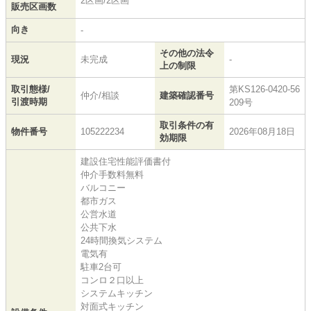
2区画/2区画
販売区画数
向き
-
その他の法令
現況
未完成
-
上の制限
取引態様/
第KS126-0420-56
仲介/相談
建築確認番号
引渡時期
209号
取引条件の有
物件番号
105222234
2026年08月18日
効期限
建設住宅性能評価書付
仲介手数料無料
バルコニー
都市ガス
公営水道
公共下水
24時間換気システム
電気有
駐車2台可
コンロ２口以上
システムキッチン
対面式キッチン