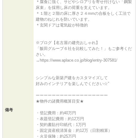
＊腐食に強く、サビやシロアリを寄せ付けない「鋼製
床束」を採用し床の荷重を支えています。
＊１階と２階の床に厚さ２４mmの合板をしく工法で
建物のねじれを防いでいます。
＊玄関ドアは電気錠が特徴的
※ブログ【名古屋の建売おしゃれ】
「飯田グループ６社を比較してみた！」もご参考くだ
さい。
→https://www.aplace.co.jp/blog/entry-307581/
シンプルな新築戸建をカスタマイズして
好みのインテリアを楽しんでください☆”
ーーーーーーーーーーーーーーーーーー
★物件の諸費用概算目安★
備考
・登記費用：約40万円
・表題登記費用：約12万円
・契約書貼付印紙代：1万円
・固定資産税清算金：約12万（日割精算）
・火災保険：約25万円