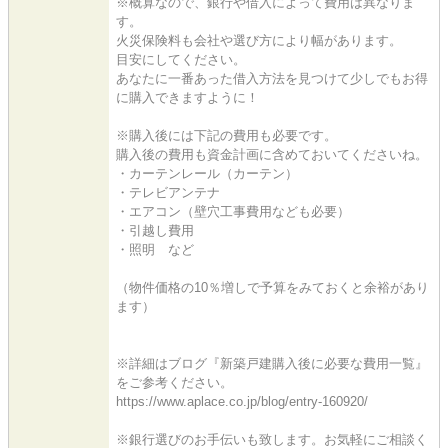
※概算なので、銀行や借入によって費用は異なりま
す。
火災保険料も会社や選び方により幅があります。
目安にしてください。
あなたに一番あった借入方法を見つけて少しでもお得
に購入できますように！
※購入後には下記の費用も必要です。
購入後の費用も資金計画に含めておいてくださいね。
・カーテンレール（カーテン）
・テレビアンテナ
・エアコン（壁穴工事費用なども必要）
・引越し費用
・照明 など
（物件価格の10％増しで予算をみておくと余裕があり
ます）
※詳細はブログ『新築戸建購入後に必要な費用一覧』
をご参考ください。
https://www.aplace.co.jp/blog/entry-160920/
※銀行選びのお手伝いも致します。お気軽にご相談く