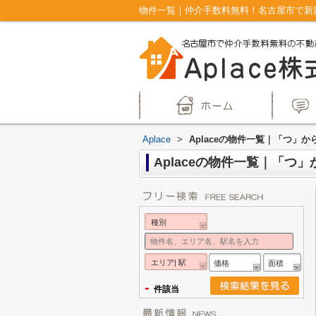
物件一覧｜仲介手数料無料！名古屋市で新築
Aplace
>
Aplaceの物件一覧｜「つ」
Aplaceの物件一覧｜「つ
種別
エリア| 駅
価格
面積
-
件該当