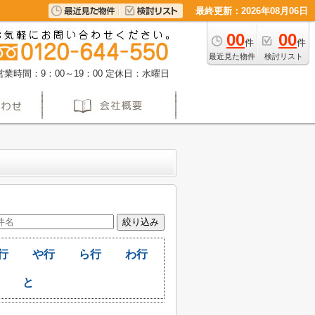
最終更新：2026年08月06日
00
00
件
件
最近見た物件
検討リスト
営業時間：9：00～19：00
定休日：水曜日
行
や行
ら行
わ行
と