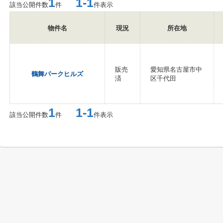
1
1-1
該当公開件数
件
件表示
物件名
現況
所在地
販売
愛知県名古屋市中
鶴舞パークヒルズ
済
区千代田
1
1-1
該当公開件数
件
件表示