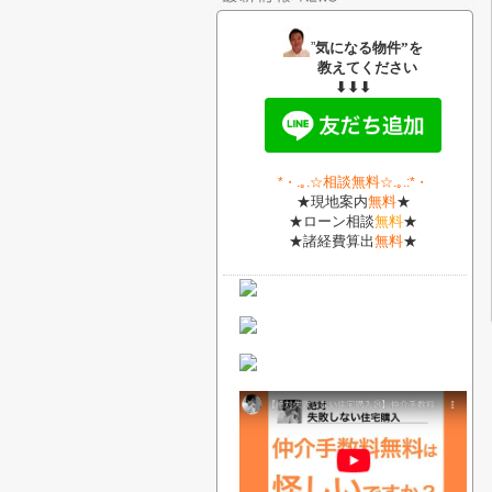
”
気になる物件”を
教えてください
⬇⬇⬇
相談無料
*・
.｡.
☆
☆.｡.:*・
★現地案内
無料
★
★ローン相談
無料
★
★諸経費算出
無料
★