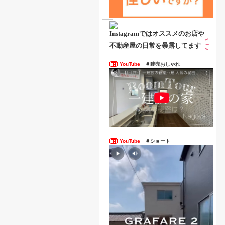
Instagramでは
オススメのお店や
不動産屋の日常を暴露してます
YouTube
＃建売おしゃれ
YouTube
＃ショート