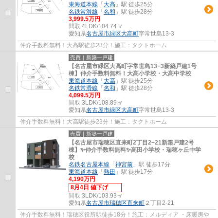
東海道本線
「
大高
」駅 徒歩25分
名鉄常滑線
「
名和
」駅 徒歩28分
3,999.5万円
間取:
4LDK/104.74㎡
愛知県
名古屋市緑区
大高町
字常世島13-3
仲介手数料無料！大高駅徒歩23分！施工：タクトホーム
売買｜新築一戸建
【名古屋市緑区大高町字常世島13−3新築戸建1号
棟】仲介手数料無料！大高小学校・大高中学校
東海道本線
「
大高
」駅 徒歩25分
名鉄常滑線
「
名和
」駅 徒歩28分
4,099.5万円
間取:
3LDK/108.89㎡
愛知県
名古屋市緑区
大高町
字常世島13-3
仲介手数料無料！大高駅徒歩23分！施工：タクトホーム
売買｜新築一戸建
【名古屋市瑞穂区直来町2丁目2−21新築戸建2号
棟】✨️仲介手数料無料✨️高田小学校・瑞穂ヶ丘中学
校
名鉄名古屋本線
「
神宮前
」駅 徒歩17分
東海道本線
「
熱田
」駅 徒歩17分
4,190万円
8月4日 値下げ
間取:
3LDK/103.93㎡
愛知県
名古屋市瑞穂区
直来町
２丁目2-21
仲介手数料無料！瑞穂区役所駅徒歩18分！施工：メルディア ・床暖房や