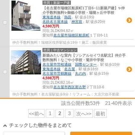
売買｜新築一戸建
【名古屋市瑞穂区船原町1丁目6−11新築戸建】✨️仲
介手数料無料✨️御劔小学校・瑞穂ヶ丘中学校
東海道本線
「
熱田
」駅 徒歩19分
名鉄名古屋本線
「
神宮前
」駅 徒歩20分
4,590万円
間取:
3LDK/94.62㎡
愛知県
名古屋市瑞穂区
船原町
１丁目6-11
仲介手数料無料！瑞穂区役所駅徒歩19分！施工：飯田産業
売買｜中古マンション
新築みたいな室内【ソシアルセイワ名駅北】仲介手
数料無料！なごや小学校・菊井中学校
名古屋市営桜通線
「
国際センター
」駅 徒歩10分
東海道本線
「
名古屋
」駅 徒歩16分
名古屋市営鶴舞線
「
丸の内
」駅 徒歩15分
4,598万円
間取:
2LDK/82.16㎡
愛知県
名古屋市西区
那古野
２丁目10-6
仲介手数料無料！名古屋駅徒歩9分！リフォーム：大京穴吹不動産
該当公開件数
53
件
21-40
件表示
1
2
3
<<前へ
次へ>>
最初
チェックした物件をまとめて