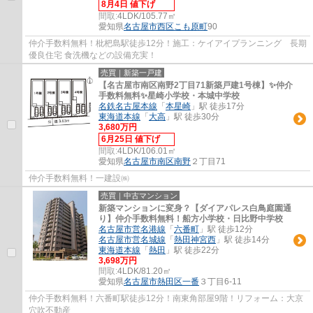
8月4日 値下げ
間取:
4LDK/105.77㎡
愛知県
名古屋市西区
こも原町
90
仲介手数料無料！枇杷島駅徒歩12分！施工：ケイアイプランニング 長期
優良住宅 食洗機などの設備充実！
売買｜新築一戸建
【名古屋市南区南野2丁目71新築戸建1号棟】✨️仲介
手数料無料✨️星崎小学校・本城中学校
名鉄名古屋本線
「
本星崎
」駅 徒歩17分
東海道本線
「
大高
」駅 徒歩30分
3,680万円
6月25日 値下げ
間取:
4LDK/106.01㎡
愛知県
名古屋市南区
南野
２丁目71
仲介手数料無料！一建設㈱
売買｜中古マンション
新築マンションに変身？【ダイアパレス白鳥庭園通
り】仲介手数料無料！船方小学校・日比野中学校
名古屋市営名港線
「
六番町
」駅 徒歩12分
名古屋市営名城線
「
熱田神宮西
」駅 徒歩14分
東海道本線
「
熱田
」駅 徒歩22分
3,698万円
間取:
4LDK/81.20㎡
愛知県
名古屋市熱田区
一番
３丁目6-11
仲介手数料無料！六番町駅徒歩12分！南東角部屋9階！リフォーム：大京
穴吹不動産