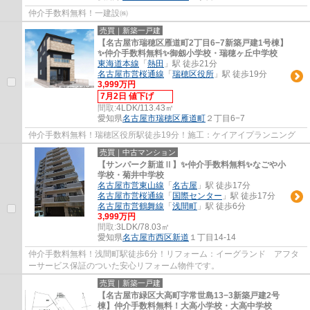
仲介手数料無料！一建設㈱
売買｜新築一戸建
【名古屋市瑞穂区雁道町2丁目6−7新築戸建1号棟】
✨️仲介手数料無料✨️御劔小学校・瑞穂ヶ丘中学校
東海道本線
「
熱田
」駅 徒歩21分
名古屋市営桜通線
「
瑞穂区役所
」駅 徒歩19分
3,999万円
7月2日 値下げ
間取:
4LDK/113.43㎡
愛知県
名古屋市瑞穂区
雁道町
２丁目6−7
仲介手数料無料！瑞穂区役所駅徒歩19分！施工：ケイアイプランニング
売買｜中古マンション
【サンパーク新道Ⅱ】✨️仲介手数料無料✨️なごや小
学校・菊井中学校
名古屋市営東山線
「
名古屋
」駅 徒歩17分
名古屋市営桜通線
「
国際センター
」駅 徒歩17分
名古屋市営鶴舞線
「
浅間町
」駅 徒歩6分
3,999万円
間取:
3LDK/78.03㎡
愛知県
名古屋市西区
新道
１丁目14-14
仲介手数料無料！浅間町駅徒歩6分！リフォーム：イーグランド アフタ
ーサービス保証のついた安心リフォーム物件です。
売買｜新築一戸建
【名古屋市緑区大高町字常世島13−3新築戸建2号
棟】仲介手数料無料！大高小学校・大高中学校