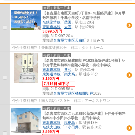
売買｜新築一戸建
【名古屋市南区天白町3丁目9−78新築戸建】仲介手
数料無料！千鳥小学校・名南中学校
名鉄常滑線
「
柴田
」駅 徒歩20分
東海道本線
「
大高
」駅 徒歩26分
3,099.5万円
間取:
3LDK/97.20㎡
愛知県
名古屋市南区
天白町
３丁目9-78
仲介手数料無料！柴田駅徒歩20分！施工：タクトホーム
売買｜新築一戸建
【名古屋市緑区桶狭間切戸1628新築戸建1号棟】✨️
仲介手数料無料✨️南陵小学校・有松中学校
東海道本線
「
共和
」駅 徒歩21分
東海道本線
「
南大高
」駅 徒歩28分
3,190万円
7月16日 値下げ
間取:
2LDK/95.58㎡
愛知県
名古屋市緑区
桶狭間切戸
1628
仲介手数料無料！南大高駅バス９分！施工：アーネストワン
売買｜新築一戸建
【名古屋市西区こも原町90新築戸建】✨️仲介手数料
無料✨️中小田井小学校・山田中学校
東海道本線
「
枇杷島
」駅 徒歩13分
名鉄犬山線
「
下小田井
」駅 徒歩16分
3,599万円