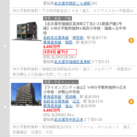
愛知県
名古屋市西区
こも原町
181
仲介手数料無料！下小田井駅徒歩１４分！施工：ケイアイスター不動産㈱
売買｜新築一戸建
【名古屋市瑞穂区直来町2丁目2−21新築戸建1号
棟】✨️仲介手数料無料✨️高田小学校・瑞穂ヶ丘中学
校
名鉄名古屋本線
「
神宮前
」駅 徒歩17分
東海道本線
「
熱田
」駅 徒歩17分
4,490万円
8月4日 値下げ
間取:
3LDK/128.58㎡
愛知県
名古屋市瑞穂区
直来町
２丁目2-21
仲介手数料無料！瑞穂区役所駅徒歩18分！施工：メルディア ・床暖房や
食洗機などの設備が充実しています
売買｜中古マンション
【ライオンズシティ金山】✨️仲介手数料無料✨️正木
小学校・伊勢山中学校
東海道本線
「
尾頭橋
」駅 徒歩10分
名鉄名古屋本線
「
山王
」駅 徒歩11分
東海道本線
「
金山
」駅 徒歩16分
4,490万円
間取:
3LDK/81.94㎡
愛知県
名古屋市中区
正木
２丁目3-18
仲介手数料無料！尾頭橋駅徒歩10分！リフォーム：ホームネット 施工：
安藤建設 分譲主：大京