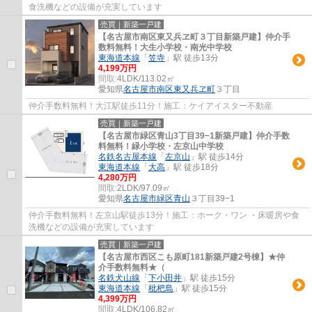
食洗機などの設備が充実しています
売買｜新築一戸建
【名古屋市南区東又兵ヱ町３丁目新築戸建】仲介手
数料無料！大生小学校・南光中学校
東海道本線
「
笠寺
」駅 徒歩13分
4,199万円
間取:
4LDK/113.02㎡
愛知県
名古屋市南区
東又兵ヱ町
３丁目
仲介手数料無料！大江駅徒歩11分！施工：ケイアイスター不動産
売買｜新築一戸建
【名古屋市緑区青山3丁目39−1新築戸建】仲介手数
料無料！緑小学校・左京山中学校
名鉄名古屋本線
「
左京山
」駅 徒歩14分
東海道本線
「
大高
」駅 徒歩18分
4,280万円
間取:
2LDK/97.09㎡
愛知県
名古屋市緑区
青山
３丁目39−1
仲介手数料無料！左京山駅徒歩13分！施工：ホーク・ワン ・床暖房や食
洗機などの設備が充実しています
売買｜新築一戸建
【名古屋市西区こも原町181新築戸建2号棟】★仲
介手数料無料★（
名鉄犬山線
「
下小田井
」駅 徒歩15分
東海道本線
「
枇杷島
」駅 徒歩15分
4,399万円
間取:
4LDK/106.82㎡