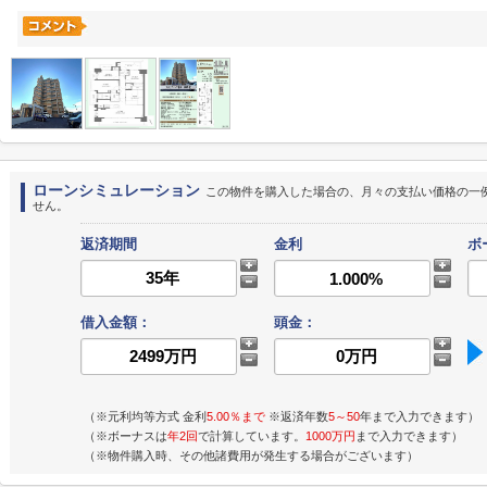
ローンシミュレーション
この物件を購入した場合の、月々の支払い価格の一
せん。
返済期間
金利
ボ
借入金額：
頭金：
（※元利均等方式 金利
5.00％まで
※返済年数
5～50
年まで入力できます）
（※ボーナスは
年2回
で計算しています。
1000万円
まで入力できます）
（※物件購入時、その他諸費用が発生する場合がございます）