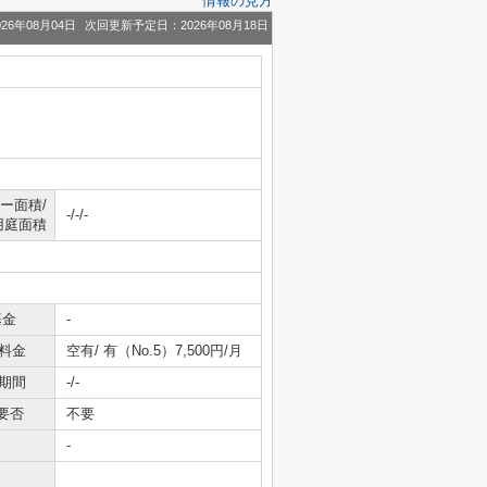
情報の見方
26年08月04日
次回更新予定日：2026年08月18日
ー面積/
-/-/-
用庭面積
基金
-
料金
空有/ 有（No.5）7,500円/月
期間
-/-
要否
不要
-
-