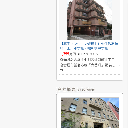
【真栄マンション蜆橋】仲介手数料無
料！玉川小学校・昭和橋中学校
1,399
万円 3LDK/70.00㎡
愛知県名古屋市中川区外新町４丁目
名古屋市営名港線「六番町」駅 徒歩18
分