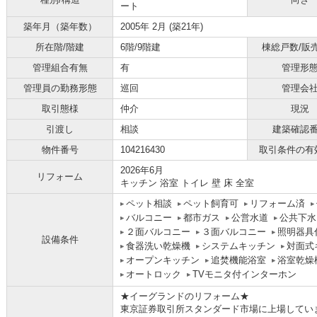
ート
築年月（築年数）
2005年 2月 (築21年)
所在階/階建
6階/9階建
棟総戸数/販
管理組合有無
有
管理形
管理員の勤務形態
巡回
管理会
取引態様
仲介
現況
引渡し
相談
建築確認
物件番号
104216430
取引条件の有
2026年6月
リフォーム
キッチン 浴室 トイレ 壁 床 全室
ペット相談
ペット飼育可
リフォーム済
バルコニー
都市ガス
公営水道
公共下水
２面バルコニー
３面バルコニー
照明器具
設備条件
食器洗い乾燥機
システムキッチン
対面式
オープンキッチン
追焚機能浴室
浴室乾燥
オートロック
TVモニタ付インターホン
★イーグランドのリフォーム★
東京証券取引所スタンダード市場に上場してい