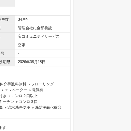
売戸数
34戸/-
態
管理会社に全部委託
社
宝コミュニティサービス
空家
番号
-
効期限
2026年08月18日
仲介手数料無料
フローリング
エレベーター
電気有
付き
コンロ２口以上
キッチン
コンロ３口
機
温水洗浄便座
洗髪洗面化粧台
ます。