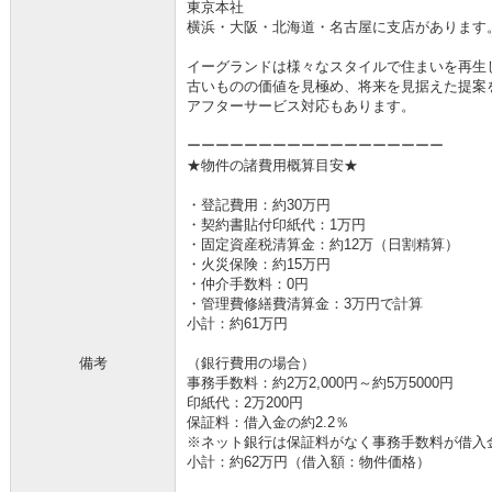
東京本社
横浜・大阪・北海道・名古屋に支店があります
イーグランドは様々なスタイルで住まいを再生
古いものの価値を見極め、将来を見据えた提案
アフターサービス対応もあります。
ーーーーーーーーーーーーーーーーーー
★物件の諸費用概算目安★
・登記費用：約30万円
・契約書貼付印紙代：1万円
・固定資産税清算金：約12万（日割精算）
・火災保険：約15万円
・仲介手数料：0円
・管理費修繕費清算金：3万円で計算
小計：約61万円
備考
（銀行費用の場合）
事務手数料：約2万2,000円～約5万5000円
印紙代：2万200円
保証料：借入金の約2.2％
※ネット銀行は保証料がなく事務手数料が借入金の
小計：約62万円（借入額：物件価格）