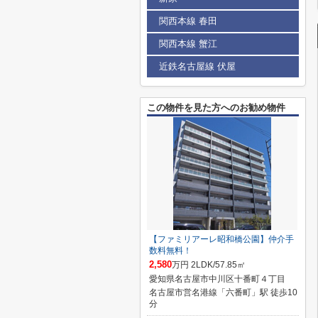
関西本線 春田
関西本線 蟹江
近鉄名古屋線 伏屋
この物件を見た方へのお勧め物件
【ファミリアーレ昭和橋公園】仲介手
数料無料！
2,580
万円 2LDK/57.85㎡
愛知県名古屋市中川区十番町４丁目
名古屋市営名港線「六番町」駅 徒歩10
分