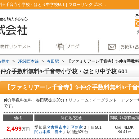
【ファミリアーレ千音寺】✨️仲介手数料無料✨️千音寺小学校・はとり中学校601｜フローリング 温水洗浄便座 システムキッチン リフォーム 食器洗乾燥機｜仲介手数料無料！名古屋市で新築戸建てを探すならAplace
ら探す
>
JR関西本線
>
春田駅
>
【ファミリアーレ千音寺】✨️仲介手数料
仲介手数料無料✨️千音寺小学校・はとり中学校 601
【ファミリアーレ千音寺】✨️仲介手数料無料✨️千音
仲介手数料無料！春田駅徒歩20分！リフォーム：イーグランド アフター
です。
価格
所在地/交通
間取り/専有面
愛知県
名古屋市中川区
新家
２丁目501
6階 4LDK
2,499
万円
関西本線
「
春田
」駅 徒歩20分
84.41㎡