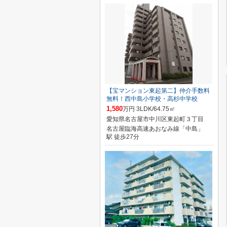
【宝マンション東起第二】仲介手数料
無料！西中島小学校・高杉中学校
1,580
万円 3LDK/64.75㎡
愛知県名古屋市中川区東起町３丁目
名古屋臨海高速あおなみ線「中島」
駅 徒歩27分