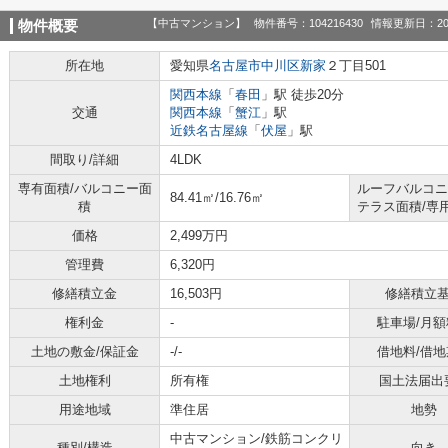
【中古マンション】
物件番号：104216430
情報更新日：20
物件概要
所在地
愛知県
名古屋市中川区
新家
２丁目501
関西本線
「
春田
」駅 徒歩20分
交通
関西本線
「
蟹江
」駅
近鉄名古屋線
「
伏屋
」駅
間取り/詳細
4LDK
専有面積/バルコニー面
ルーフバルコニ
84.41㎡/16.76㎡
積
テラス面積/専
価格
2,499万円
管理費
6,320円
修繕積立金
16,503円
修繕積立
権利金
-
駐車場/月額
土地の敷金/保証金
-/-
借地料/借地
土地権利
所有権
国土法届出
用途地域
準住居
地勢
中古マンション/鉄筋コンクリ
種別/構造
向き