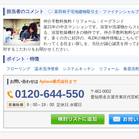
担当者のコメント
富田裕子宅地建物取引士・ファイナンシャルプ
仲介手数料無料！リフォーム：イーグランド
築21年の中古マンションです。浴室や洗濯物からス
る、浴室乾燥機付きの物件です。仲介手数料無料な
す。多くの方に好評の、4LDKの物件情報はこちら
わってくる住まい探しを、当社が誠心誠意を持って
対するこだわりをお聞かせください。
ポイント・特徴
フローリング
温水洗浄便座
システムキッチン
リフォーム
食器洗
お問い合わせは
Aplace株式会社まで
0120-644-550
〒461-0002
愛知県名古屋市東区代官町39
9：00～19：00 定休日:水曜日