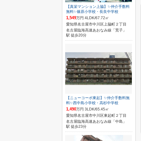
【真栄マンション上脇】✨️仲介手数料
無料✨️篠原小学校・長良中学校
1,549
万円 4LDK/67.72㎡
愛知県名古屋市中川区上脇町２丁目
名古屋臨海高速あおなみ線「荒子」
駅 徒歩20分
【ニューコーポ東起】✨️仲介手数料無
料✨️西中島小学校・高杉中学校
1,490
万円 3LDK/65.45㎡
愛知県名古屋市中川区東起町２丁目
名古屋臨海高速あおなみ線「中島」
駅 徒歩23分