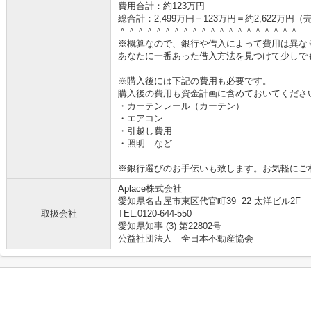
費用合計：約123万円
総合計：2,499万円＋123万円＝約2,622万
＾＾＾＾＾＾＾＾＾＾＾＾＾＾＾＾＾＾＾＾
※概算なので、銀行や借入によって費用は異な
あなたに一番あった借入方法を見つけて少しで
※購入後には下記の費用も必要です。
購入後の費用も資金計画に含めておいてくださ
・カーテンレール（カーテン）
・エアコン
・引越し費用
・照明 など
※銀行選びのお手伝いも致します。お気軽にご
Aplace株式会社
愛知県名古屋市東区代官町39−22 太洋ビル2F
取扱会社
TEL:0120-644-550
愛知県知事 (3) 第22802号
公益社団法人 全日本不動産協会