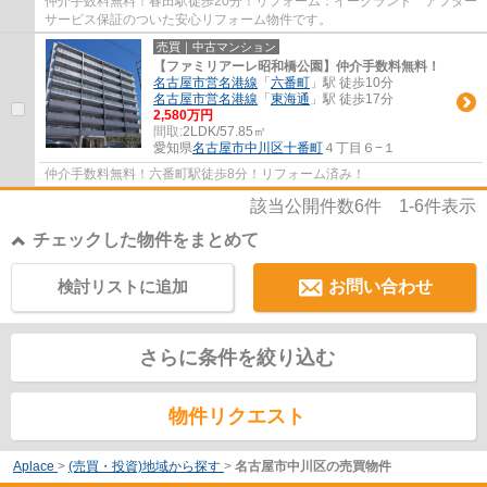
仲介手数料無料！春田駅徒歩20分！リフォーム：イーグランド アフター
サービス保証のついた安心リフォーム物件です。
売買｜中古マンション
【ファミリアーレ昭和橋公園】仲介手数料無料！
名古屋市営名港線
「
六番町
」駅 徒歩10分
名古屋市営名港線
「
東海通
」駅 徒歩17分
2,580万円
間取:
2LDK/57.85㎡
愛知県
名古屋市中川区
十番町
４丁目６−１
仲介手数料無料！六番町駅徒歩8分！リフォーム済み！
該当公開件数
6
件
1-6
件表示
チェックした物件をまとめて
検討リストに追加
お問い合わせ
さらに条件を絞り込む
物件リクエスト
Aplace
>
(売買・投資)地域から探す
>
名古屋市中川区の売買物件