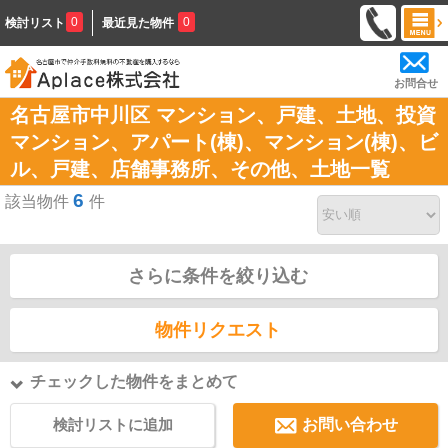
0
0
検討リスト
最近見た物件
お問合せ
名古屋市中川区 マンション、戸建、土地、投資
マンション、アパート(棟)、マンション(棟)、ビ
ル、戸建、店舗事務所、その他、土地一覧
6
該当物件
件
さらに条件を絞り込む
物件リクエスト
チェックした物件をまとめて
検討リストに追加
お問い合わせ