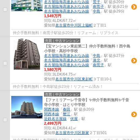
名古屋臨海高速あおなみ線
「
荒子
」駅 徒歩20分
名古屋臨海高速あおなみ線
「
南荒子
」駅 徒歩21分
名古屋臨海高速あおなみ線
「
中島
」駅 徒歩29分
1,549万円
間取:
4LDK/67.72㎡
愛知県
名古屋市中川区
上脇町
２丁目1
仲介手数料無料！南荒子駅徒歩20分！リフォーム：リプライス
売買｜中古マンション
【宝マンション東起第二】仲介手数料無料！西中島
小学校・高杉中学校
名古屋臨海高速あおなみ線
「
中島
」駅 徒歩27分
名古屋臨海高速あおなみ線
「
港北
」駅
名古屋臨海高速あおなみ線
「
南荒子
」駅
1,580万円
間取:
3LDK/64.75㎡
愛知県
名古屋市中川区
東起町
３丁目10-1
仲介手数料無料！中島駅徒歩23分！リフォーム済み！
売買｜中古マンション
【ファミリアーレ千音寺】✨️仲介手数料無料✨️千音
寺小学校・はとり中学校
関西本線
「
春田
」駅 徒歩20分
関西本線
「
蟹江
」駅
近鉄名古屋線
「
伏屋
」駅
2,499万円
間取:
4LDK/84.41㎡
愛知県
名古屋市中川区
新家
２丁目501