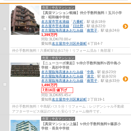
売買｜中古マンション
【真栄マンション蜆橋】仲介手数料無料！玉川小学
校・昭和橋中学校
名古屋市営名港線
「
六番町
」駅 徒歩18分
名古屋市営名港線
「
日比野
」駅 徒歩22分
名古屋臨海高速あおなみ線
「
南荒子
」駅 徒歩24分
1,399万円
間取:
3LDK/70.00㎡
愛知県
名古屋市中川区
外新町
４丁目4-7
仲介手数料無料！六番町駅徒歩17分！リフォーム済み！角部屋！
売買｜中古マンション
【ニューコーポ東起】✨️仲介手数料無料✨️西中島小
学校・高杉中学校
名古屋臨海高速あおなみ線
「
中島
」駅 徒歩23分
名古屋臨海高速あおなみ線
「
港北
」駅 徒歩32分
名古屋臨海高速あおなみ線
「
南荒子
」駅 徒歩33分
1,490万円
7月16日 値下げ
間取:
3LDK/65.45㎡
愛知県
名古屋市中川区
東起町
２丁目19-1
仲介手数料無料！中島駅バス５分！リフォーム：レジデンシャル不動産
アフターサービス保証のついた安心リフォーム物件です。
売買｜中古マンション
【真栄マンション上脇】✨️仲介手数料無料✨️篠原小
学校・長良中学校