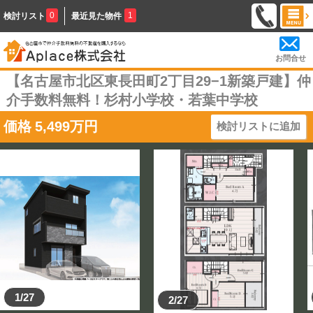
0
1
検討リスト
最近見た物件
お問合せ
【名古屋市北区東長田町2丁目29−1新築戸建】仲
介手数料無料！杉村小学校・若葉中学校
価格
5,499
万円
検討リストに追加
1/27
2/27