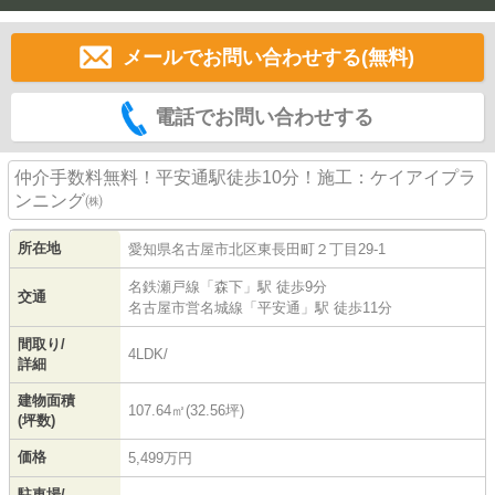
メールでお問い合わせする(無料)
電話でお問い合わせする
仲介手数料無料！平安通駅徒歩10分！施工：ケイアイプラ
ンニング㈱
所在地
愛知県
名古屋市北区
東長田町
２丁目29-1
名鉄瀬戸線
「
森下
」駅 徒歩9分
交通
名古屋市営名城線
「
平安通
」駅 徒歩11分
間取り/
4LDK/
詳細
建物面積
107.64㎡(32.56坪)
(坪数)
価格
5,499万円
駐車場/