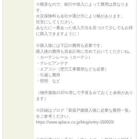
※概算なので、銀行や借入によって費用は異なりま
す。
火災保険料も会社や選び方により幅があります。
目安にしてください。
あなたに一番あった借入方法を見つけて少しでもお得
に購入できますように！
※購入後には下記の費用も必要です。
購入後の費用も資金計画に含めておいてくださいね。
・カーテンレール（カーテン）
・テレビアンテナ
・エアコン（壁穴工事費用なども必要）
・引越し費用
・照明 など
（物件価格の10％増しで予算をみておくと余裕があり
ます）
※詳細はブログ『新築戸建購入後に必要な費用一覧』
をご参考ください。
https://www.aplace.co.jp/blog/entry-160920/