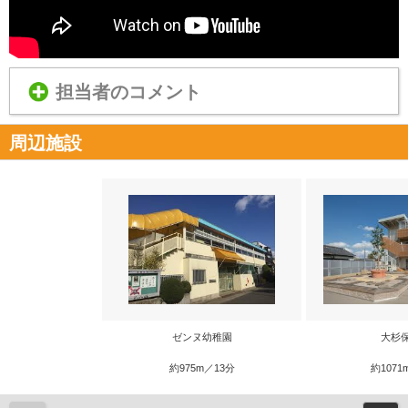
担当者のコメント
周辺施設
ゼンヌ幼稚園
大杉
約975m／13分
約1071