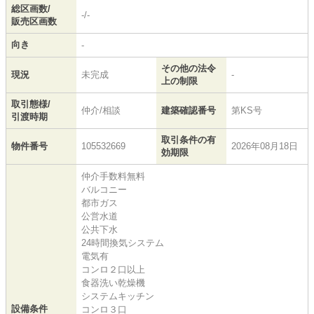
総区画数/
-/-
販売区画数
向き
-
その他の法令
現況
未完成
-
上の制限
取引態様/
仲介/相談
建築確認番号
第KS号
引渡時期
取引条件の有
物件番号
105532669
2026年08月18日
効期限
仲介手数料無料
バルコニー
都市ガス
公営水道
公共下水
24時間換気システム
電気有
コンロ２口以上
食器洗い乾燥機
システムキッチン
設備条件
コンロ３口