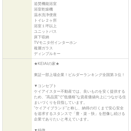
追焚機能浴室
浴室乾燥機
温水洗浄便座
トイレ２ヶ所
浴室１坪以上
ユニットバス
床下収納
TVモニタ付インターホン
複層ガラス
ディンプルキー
★KEIAIの家★
東証一部上場企業！ビルダーランキング全国第３位！
▼コンセプト
ケイアイスター不動産では、良いものを安く提供する
ため、”高品質”で”低価格”な資産価値向上につながる住
まいづくりを目指しています。
”ケイアイブランド”と称し、納得の行くまで安心安全
を追求するスタンスで「豊・楽・快」を想像し続ける
企業でありたいと考えています。
▼特徴