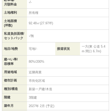
-/-
月額料金
土地権利
所有権
土地面積
92.48㎡(27.97坪)
(坪数)
私道負担面積/
-/無
セットバック
一方(東 公道 5.4
地目/地勢
宅地/-
接道状況
m 間口 6.7m)
建ぺい率/
80%/200%
容積率
用途地域
近隣商業
都市計画
市街化区域
種別/構造
新築一戸建/木造
階建
3階建
築年月
2027年 2月 (予定)