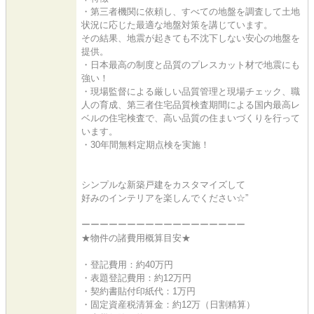
・第三者機関に依頼し、すべての地盤を調査して土地
状況に応じた最適な地盤対策を講じています。
その結果、地震が起きても不沈下しない安心の地盤を
提供。
・日本最高の制度と品質のプレスカット材で地震にも
強い！
・現場監督による厳しい品質管理と現場チェック、職
人の育成、第三者住宅品質検査期間による国内最高レ
ベルの住宅検査で、高い品質の住まいづくりを行って
います。
・30年間無料定期点検を実施！
シンプルな新築戸建をカスタマイズして
好みのインテリアを楽しんでください☆”
ーーーーーーーーーーーーーーーーーー
★物件の諸費用概算目安★
・登記費用：約40万円
・表題登記費用：約12万円
・契約書貼付印紙代：1万円
・固定資産税清算金：約12万（日割精算）