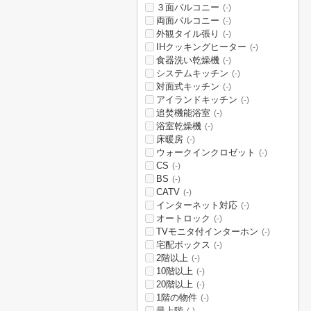
３面バルコニー
(-)
両面バルコニー
(-)
外観タイル張り
(-)
IHクッキングヒーター
(-)
食器洗い乾燥機
(-)
システムキッチン
(-)
対面式キッチン
(-)
アイランドキッチン
(-)
追焚機能浴室
(-)
浴室乾燥機
(-)
床暖房
(-)
ウォークインクロゼット
(-)
CS
(-)
BS
(-)
CATV
(-)
インターネット対応
(-)
オートロック
(-)
TVモニタ付インターホン
(-)
宅配ボックス
(-)
2階以上
(-)
10階以上
(-)
20階以上
(-)
1階の物件
(-)
最上階