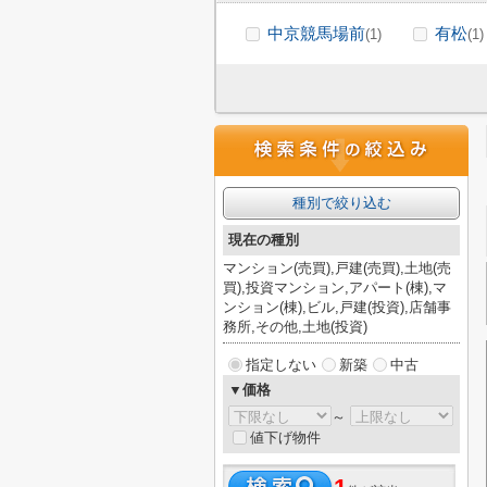
中京競馬場前
有松
(1)
(1)
種別で絞り込む
現在の種別
マンション(売買),戸建(売買),土地(売
買),投資マンション,アパート(棟),マ
ンション(棟),ビル,戸建(投資),店舗事
務所,その他,土地(投資)
指定しない
新築
中古
▼価格
～
値下げ物件