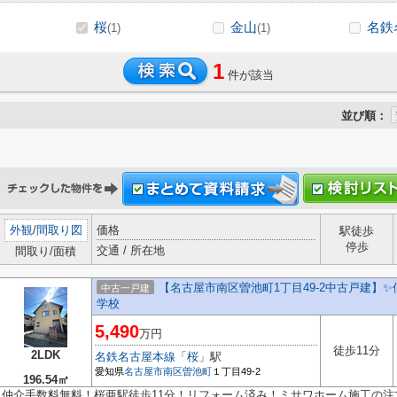
桜
金山
名鉄
(1)
(1)
1
件が該当
並び順：
外観
/
間取り図
価格
駅徒歩
停歩
交通 / 所在地
間取り/面積
【名古屋市南区曽池町1丁目49-2中古戸建】✨
中古一戸建
学校
5,490
万円
徒歩11分
2LDK
名鉄名古屋本線
「
桜
」駅
愛知県
名古屋市南区
曽池町
１丁目49-2
196.54㎡
仲介手数料無料！桜亜駅徒歩11分！リフォーム済み！ミサワホーム施工の注