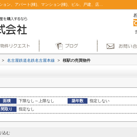
桜駅のマンション、戸建、土地、投資マンション、アパート(棟)、マンション(棟)、ビル、戸建、店舗事務所、その他、土地一覧｜仲介手数料無料！名古屋市で新築戸建てを探すならAplace
>
名古屋鉄道名鉄名古屋本線
>
桜駅の売買物件
面積
下限なし～上限なし
築年数
指定しない
間取り
指定なし
り込む