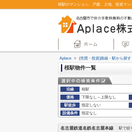
Aplace
>
(売買・投資)路線・駅から探す
桜駅物件一覧
沿線
桜駅
価格
下限なし～上限なし
駅徒歩
指定しない
設備条件
指定なし
名古屋鉄道名鉄名古屋本線
駅で絞