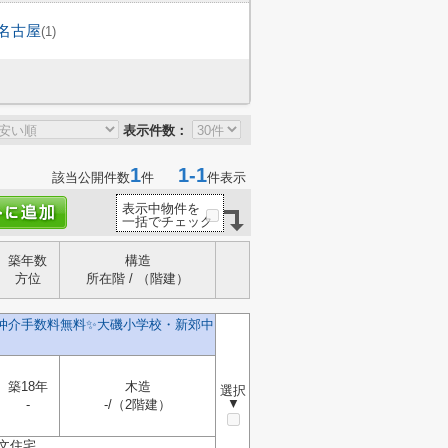
名古屋
(1)
表示件数：
1
1-1
該当公開件数
件
件表示
表示中物件を
一括でチェック
築年数
構造
方位
所在階 / （階建）
️仲介手数料無料✨️大磯小学校・新郊中
築18年
木造
選択
▼
-
-/（2階建）
文住宅