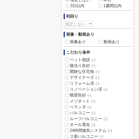
3日以内
1週間以内
利回り
画像・動画あり
画像あり
動画あり
こだわり条件
ペット相談
(-)
陽当り良好
(-)
閑静な住宅地
(-)
デザイナーズ
(-)
リフォーム済
(-)
リノベーション済
(-)
眺望良好
(-)
メゾネット
(-)
ベランダ
(-)
バルコニー
(-)
ルーフバルコニー
(-)
オール電化
(-)
24時間換気システム
(-)
２面バルコニー
(-)