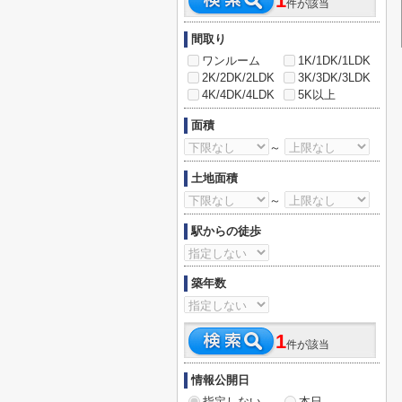
1
件が該当
間取り
ワンルーム
1K/1DK/1LDK
2K/2DK/2LDK
3K/3DK/3LDK
4K/4DK/4LDK
5K以上
面積
～
土地面積
～
駅からの徒歩
築年数
1
件が該当
情報公開日
指定しない
本日