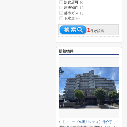
飲食店可
(-)
居抜物件
(-)
都市ガス
(-)
下水道
(-)
1
件が該当
新着物件
【ユニーブル黒川シティ】仲介手数料無料！城北小学校・北陵中学校