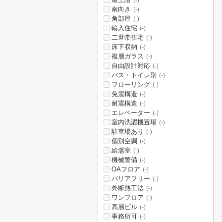
(-)
南向き
(-)
角部屋
(-)
輸入住宅
(-)
二世帯住宅
(-)
床下収納
(-)
複層ガラス
(-)
自由設計対応
(-)
バス・トイレ別
(-)
フローリング
(-)
免震構造
(-)
耐震構造
(-)
エレベーター
(-)
室内洗濯機置場
(-)
駐車場あり
(-)
個別空調
(-)
給湯室
(-)
機械警備
(-)
OAフロア
(-)
バリアフリー
(-)
外断熱工法
(-)
ワンフロア
(-)
高層ビル
(-)
事務所可
(-)