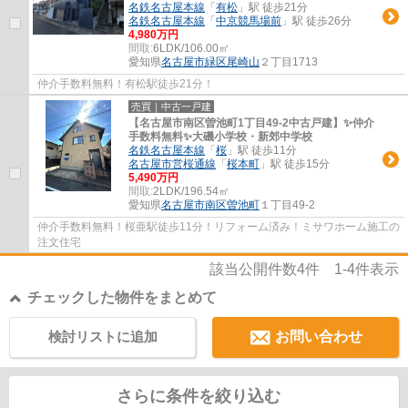
名鉄名古屋本線
「
有松
」駅 徒歩21分
名鉄名古屋本線
「
中京競馬場前
」駅 徒歩26分
4,980万円
間取:
6LDK/106.00㎡
愛知県
名古屋市緑区
尾崎山
２丁目1713
仲介手数料無料！有松駅徒歩21分！
売買｜中古一戸建
【名古屋市南区曽池町1丁目49-2中古戸建】✨️仲介
手数料無料✨️大磯小学校・新郊中学校
名鉄名古屋本線
「
桜
」駅 徒歩11分
名古屋市営桜通線
「
桜本町
」駅 徒歩15分
5,490万円
間取:
2LDK/196.54㎡
愛知県
名古屋市南区
曽池町
１丁目49-2
仲介手数料無料！桜亜駅徒歩11分！リフォーム済み！ミサワホーム施工の
注文住宅
該当公開件数
4
件
1-4
件表示
チェックした物件をまとめて
検討リストに追加
お問い合わせ
さらに条件を絞り込む