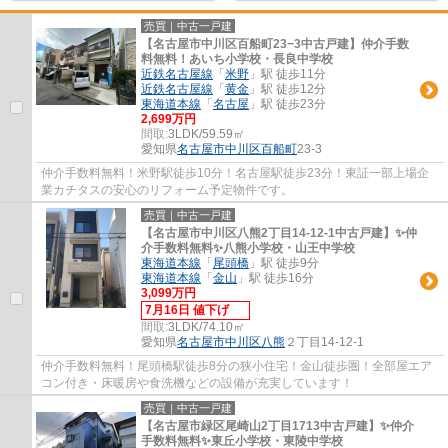
売買｜中古一戸建
【名古屋市中川区百船町23−3中古戸建】仲介手数
料無料！あいち小学校・長良中学校
近鉄名古屋線
「
米野
」駅 徒歩11分
近鉄名古屋線
「
黄金
」駅 徒歩12分
東海道本線
「
名古屋
」駅 徒歩23分
2,699万円
間取:
3LDK/59.59㎡
愛知県
名古屋市中川区
百船町
23-3
仲介手数料無料！米野駅徒歩10分！名古屋駅徒歩23分！東証一部上場企
業カチタスの安心のリフォーム予定物件です。
売買｜中古一戸建
【名古屋市中川区八熊2丁目14-12-1中古戸建】✨️仲
介手数料無料✨️八熊小学校・山王中学校
東海道本線
「
尾頭橋
」駅 徒歩9分
東海道本線
「
金山
」駅 徒歩16分
3,099万円
7月16日 値下げ
間取:
3LDK/74.10㎡
愛知県
名古屋市中川区
八熊
２丁目14-12-1
仲介手数料無料！尾頭橋駅徒歩8分の狭小住宅！金山徒歩圏！全部屋エア
コン付き・床暖房や食洗機などの設備が充実しています！
売買｜中古一戸建
【名古屋市緑区尾崎山2丁目1713中古戸建】✨️仲介
手数料無料✨️東丘小学校・東陵中学校