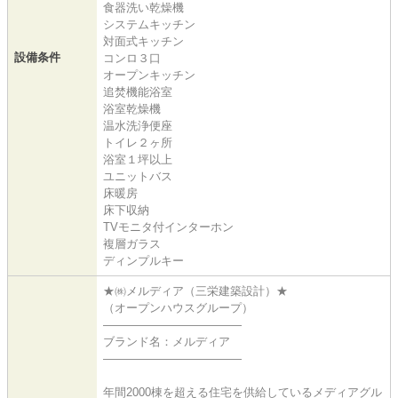
食器洗い乾燥機
システムキッチン
対面式キッチン
設備条件
コンロ３口
オープンキッチン
追焚機能浴室
浴室乾燥機
温水洗浄便座
トイレ２ヶ所
浴室１坪以上
ユニットバス
床暖房
床下収納
TVモニタ付インターホン
複層ガラス
ディンプルキー
★㈱メルディア（三栄建築設計）★
（オープンハウスグループ）
――――――――――――
ブランド名：メルディア
――――――――――――
年間2000棟を超える住宅を供給しているメディアグル