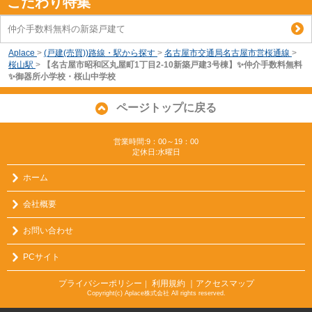
こだわり特集
仲介手数料無料の新築戸建て
Aplace
>
(戸建(売買))路線・駅から探す
>
名古屋市交通局名古屋市営桜通線
>
桜山駅
>
【名古屋市昭和区丸屋町1丁目2-10新築戸建3号棟】✨️仲介手数料無料
✨️御器所小学校・桜山中学校
ページトップに戻る
営業時間:9：00～19：00
定休日:水曜日
ホーム
会社概要
お問い合わせ
PCサイト
プライバシーポリシー
利用規約
｜アクセスマップ
｜
Copyright(c) Aplace株式会社 All rights reserved.