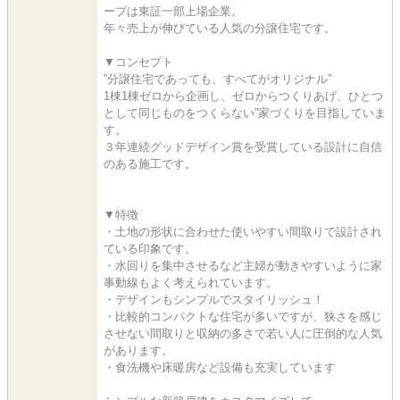
ープは東証一部上場企業。
年々売上が伸びている人気の分譲住宅です。
▼コンセプト
”分譲住宅であっても、すべてがオリジナル”
1棟1棟ゼロから企画し、ゼロからつくりあげ、ひとつ
として同じものをつくらない”家づくりを目指していま
す。
３年連続グッドデザイン賞を受賞している設計に自信
のある施工です。
▼特徴
・土地の形状に合わせた使いやすい間取りで設計され
ている印象です。
・水回りを集中させるなど主婦が動きやすいように家
事動線もよく考えられています。
・デザインもシンプルでスタイリッシュ！
・比較的コンパクトな住宅が多いですが、狭さを感じ
させない間取りと収納の多さで若い人に圧倒的な人気
があります。
・食洗機や床暖房など設備も充実しています