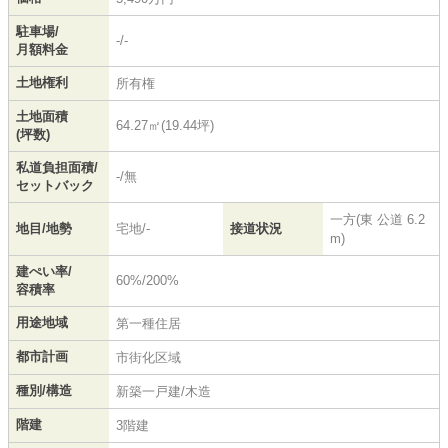
駐車場/
-/-
月額料金
土地権利
所有権
土地面積
64.27㎡(19.44坪)
(坪数)
私道負担面積/
-/無
セットバック
一方(東 公道 6.2
地目/地勢
宅地/-
接道状況
m)
建ぺい率/
60%/200%
容積率
用途地域
第一種住居
都市計画
市街化区域
種別/構造
新築一戸建/木造
階建
3階建