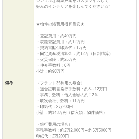
シンプルな新築戸建をカスタマイズして
好みのインテリアを楽しんでください☆”
ーーーーーーーーーーーーーーーーーー
★物件の諸費用概算目安★
・登記費用：約40万円
・表題登記費用：約12万円
・契約書貼付印紙代：1万円
・固定資産税清算金：約12万（日割精算）
・火災保険：約25万円
・仲介手数料：0円
小計：約90万円
備考
（フラット35利用の場合）
・適合証明書発行手数料：約8～12万円
・事務手数料：借入金額の約2.2％
・取次会社手数料：11万円
・印紙代：2万200円
小計：約148万円（借入額：物件価格）
（銀行費用の場合）
事務手数料：約2万2,000円～約5万5000円
印紙代：2万200円