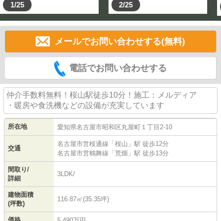
1/25
2/25
メールでお問い合わせする(無料)
電話でお問い合わせする
仲介手数料無料！桜山駅徒歩10分！施工：メルディア
・暖房や食洗機などの設備が充実しています
所在地
愛知県
名古屋市昭和区
丸屋町
１丁目2-10
名古屋市営桜通線
「
桜山
」駅 徒歩12分
交通
名古屋市営鶴舞線
「
荒畑
」駅 徒歩13分
間取り/
3LDK/
詳細
建物面積
116.87㎡(35.35坪)
(坪数)
価格
5,490万円