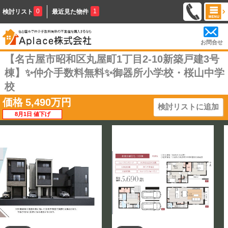
0
1
検討リスト
最近見た物件
お問合せ
【名古屋市昭和区丸屋町1丁目2-10新築戸建3号
棟】✨️仲介手数料無料✨️御器所小学校・桜山中学
校
価格
5,490
万円
検討リストに追加
8月1日 値下げ