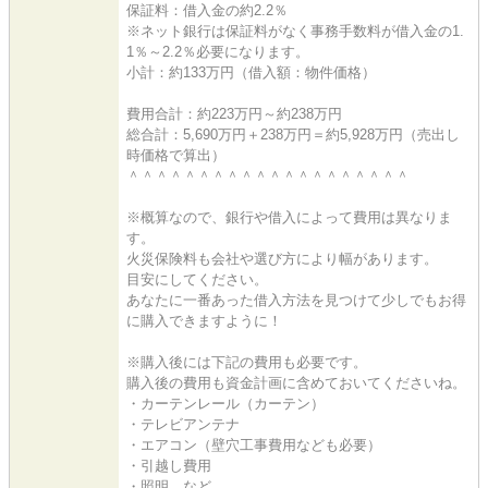
保証料：借入金の約2.2％
※ネット銀行は保証料がなく事務手数料が借入金の1.
1％～2.2％必要になります。
小計：約133万円（借入額：物件価格）
費用合計：約223万円～約238万円
総合計：5,690万円＋238万円＝約5,928万円（売出し
時価格で算出）
＾＾＾＾＾＾＾＾＾＾＾＾＾＾＾＾＾＾＾＾
※概算なので、銀行や借入によって費用は異なりま
す。
火災保険料も会社や選び方により幅があります。
目安にしてください。
あなたに一番あった借入方法を見つけて少しでもお得
に購入できますように！
※購入後には下記の費用も必要です。
購入後の費用も資金計画に含めておいてくださいね。
・カーテンレール（カーテン）
・テレビアンテナ
・エアコン（壁穴工事費用なども必要）
・引越し費用
・照明 など