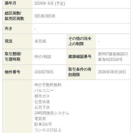
築年月
2026年 6月 (予定)
総区画数/
3区画/3区画
販売区画数
向き
-
その他の法令
現況
未完成
-
上の制限
取引態様/
第R07建築確認CI
仲介/相談
建築確認番号
引渡時期
東海A01534号
取引条件の有
物件番号
101827915
2026年08月18日
効期限
仲介手数料無料
バルコニー
都市ガス
公営水道
公共下水
24時間換気システム
電気有
駐車2台可
コンロ２口以上