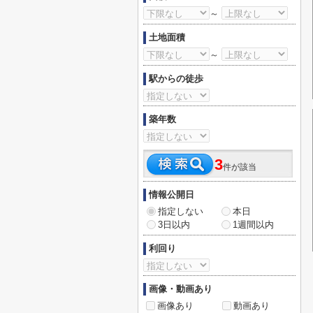
～
土地面積
～
駅からの徒歩
築年数
3
件が該当
情報公開日
指定しない
本日
3日以内
1週間以内
利回り
画像・動画あり
画像あり
動画あり