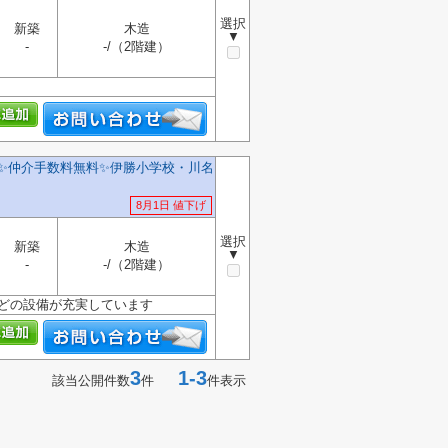
選択
新築
木造
▼
-
-/（2階建）
✨️仲介手数料無料✨️伊勝小学校・川名
8月1日 値下げ
選択
新築
木造
▼
-
-/（2階建）
などの設備が充実しています
3
1-3
該当公開件数
件
件表示