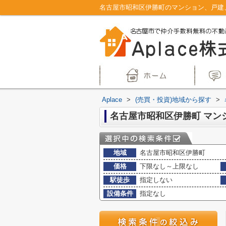
Aplace
>
(売買・投資)地域から探す
>
地域
名古屋市昭和区伊勝町
価格
下限なし～上限なし
駅徒歩
指定しない
設備条件
指定なし