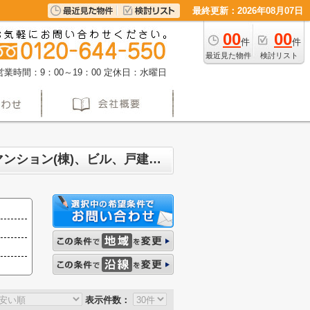
最終更新：2026年08月07日
00
00
件
件
最近見た物件
検討リスト
営業時間：9：00～19：00
定休日：水曜日
名古屋市昭和区伊勝町 マンション、戸建、土地、投資マンション、アパート(棟)、マンション(棟)、ビル、戸建、店舗事務所、その他、土地一覧
表示件数：