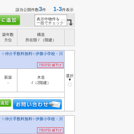
3
1-3
該当公開件数
件
件表示
表示中物件を
一括でチェック
築年数
構造
方位
所在階 / （階建）
✨️仲介手数料無料✨️伊勝小学校・川
7月27日 値下げ
選択
新築
木造
▼
-
-/（2階建）
✨️仲介手数料無料✨️伊勝小学校・川
7月27日 値下げ