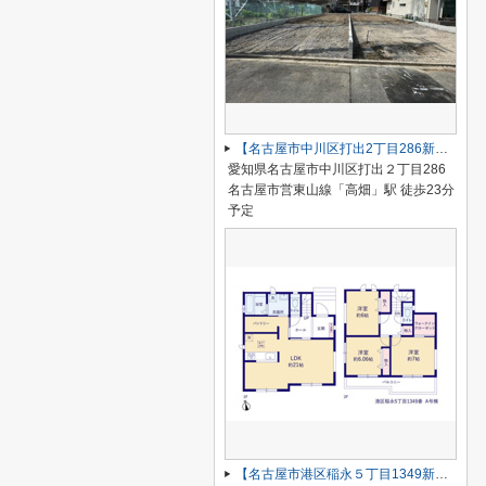
【名古屋市中川区打出2丁目286新築戸建B号棟】仲介手数料無料！荒子小学校・一柳中学校
愛知県名古屋市中川区打出２丁目286
名古屋市営東山線「高畑」駅 徒歩23分
予定
【名古屋市港区稲永５丁目1349新築戸建】仲介手数料無料！