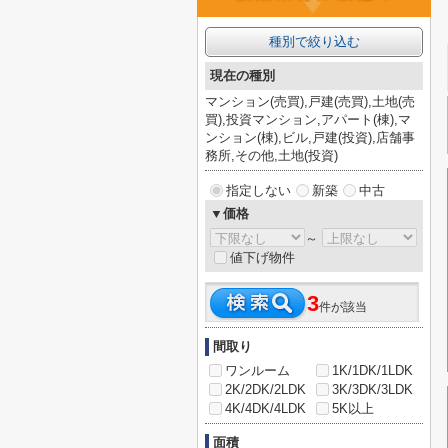
種別で絞り込む
現在の種別
マンション(売買),戸建(売買),土地(売
買),投資マンション,アパート(棟),マ
ンション(棟),ビル,戸建(投資),店舗事
務所,その他,土地(投資)
指定しない
新築
中古
▼価格
～
値下げ物件
3
件が該当
間取り
ワンルーム
1K/1DK/1LDK
2K/2DK/2LDK
3K/3DK/3LDK
4K/4DK/4LDK
5K以上
面積