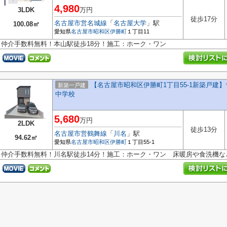
4,980
3LDK
万円
徒歩17分
名古屋市営名城線
「
名古屋大学
」駅
100.08㎡
愛知県
名古屋市昭和区
伊勝町
１丁目11
仲介手数料無料！本山駅徒歩18分！施工：ホーク・ワン
【名古屋市昭和区伊勝町1丁目55-1新築戸建】
新築一戸建
中学校
5,680
万円
2LDK
徒歩13分
名古屋市営鶴舞線
「
川名
」駅
94.62㎡
愛知県
名古屋市昭和区
伊勝町
１丁目55-1
仲介手数料無料！川名駅徒歩14分！施工：ホーク・ワン 床暖房や食洗機