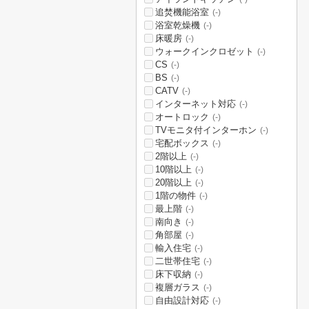
追焚機能浴室
(-)
浴室乾燥機
(-)
床暖房
(-)
ウォークインクロゼット
(-)
CS
(-)
BS
(-)
CATV
(-)
インターネット対応
(-)
オートロック
(-)
TVモニタ付インターホン
(-)
宅配ボックス
(-)
2階以上
(-)
10階以上
(-)
20階以上
(-)
1階の物件
(-)
最上階
(-)
南向き
(-)
角部屋
(-)
輸入住宅
(-)
二世帯住宅
(-)
床下収納
(-)
複層ガラス
(-)
自由設計対応
(-)