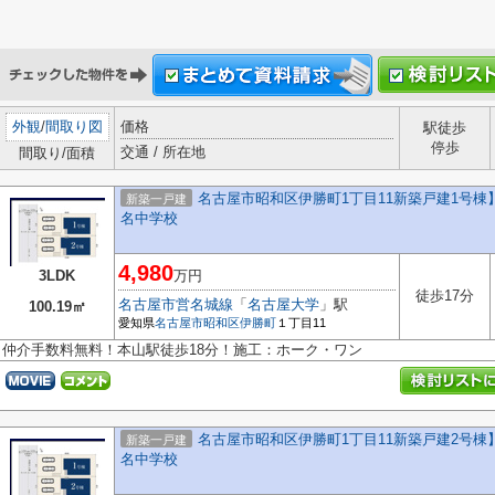
外観
/
間取り図
価格
駅徒歩
停歩
交通 / 所在地
間取り/面積
名古屋市昭和区伊勝町1丁目11新築戸建1号棟】
新築一戸建
名中学校
4,980
3LDK
万円
徒歩17分
名古屋市営名城線
「
名古屋大学
」駅
100.19㎡
愛知県
名古屋市昭和区
伊勝町
１丁目11
仲介手数料無料！本山駅徒歩18分！施工：ホーク・ワン
名古屋市昭和区伊勝町1丁目11新築戸建2号棟】
新築一戸建
名中学校