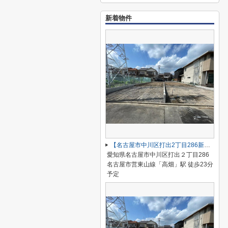
新着物件
【名古屋市中川区打出2丁目286新築戸建A号棟】仲介手数料無料！荒子小学校・一柳中学校
愛知県名古屋市中川区打出２丁目286
名古屋市営東山線「高畑」駅 徒歩23分
予定