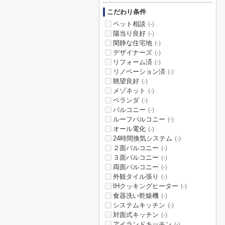
こだわり条件
ペット相談
(-)
陽当り良好
(-)
閑静な住宅地
(-)
デザイナーズ
(-)
リフォーム済
(-)
リノベーション済
(-)
眺望良好
(-)
メゾネット
(-)
ベランダ
(-)
バルコニー
(-)
ルーフバルコニー
(-)
オール電化
(-)
24時間換気システム
(-)
２面バルコニー
(-)
３面バルコニー
(-)
両面バルコニー
(-)
外観タイル張り
(-)
IHクッキングヒーター
(-)
食器洗い乾燥機
(-)
システムキッチン
(-)
対面式キッチン
(-)
アイランドキッチン
(-)