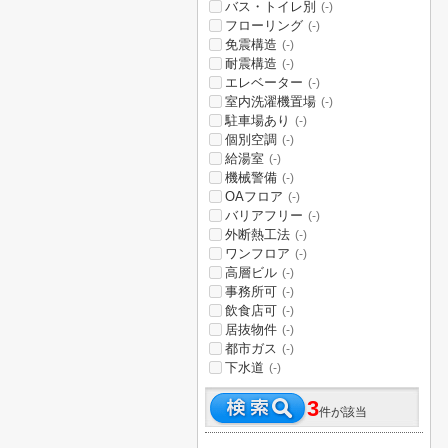
バス・トイレ別
(-)
フローリング
(-)
免震構造
(-)
耐震構造
(-)
エレベーター
(-)
室内洗濯機置場
(-)
駐車場あり
(-)
個別空調
(-)
給湯室
(-)
機械警備
(-)
OAフロア
(-)
バリアフリー
(-)
外断熱工法
(-)
ワンフロア
(-)
高層ビル
(-)
事務所可
(-)
飲食店可
(-)
居抜物件
(-)
都市ガス
(-)
下水道
(-)
3
件が該当