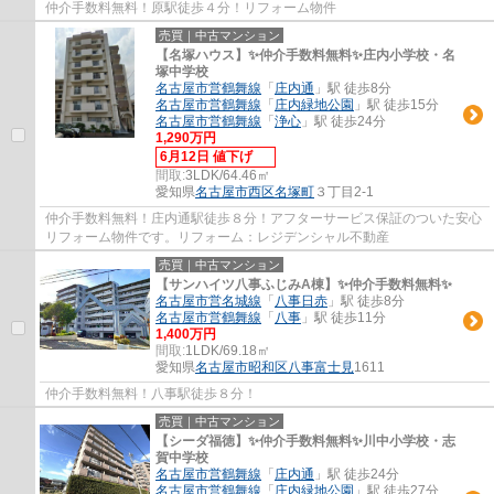
仲介手数料無料！原駅徒歩４分！リフォーム物件
売買｜中古マンション
【名塚ハウス】✨️仲介手数料無料✨️庄内小学校・名
塚中学校
名古屋市営鶴舞線
「
庄内通
」駅 徒歩8分
名古屋市営鶴舞線
「
庄内緑地公園
」駅 徒歩15分
名古屋市営鶴舞線
「
浄心
」駅 徒歩24分
1,290万円
6月12日 値下げ
間取:
3LDK/64.46㎡
愛知県
名古屋市西区
名塚町
３丁目2-1
仲介手数料無料！庄内通駅徒歩８分！アフターサービス保証のついた安心
リフォーム物件です。リフォーム：レジデンシャル不動産
売買｜中古マンション
【サンハイツ八事ふじみA棟】✨️仲介手数料無料✨️
名古屋市営名城線
「
八事日赤
」駅 徒歩8分
名古屋市営鶴舞線
「
八事
」駅 徒歩11分
1,400万円
間取:
1LDK/69.18㎡
愛知県
名古屋市昭和区
八事富士見
1611
仲介手数料無料！八事駅徒歩８分！
売買｜中古マンション
【シーダ福徳】✨️仲介手数料無料✨️川中小学校・志
賀中学校
名古屋市営鶴舞線
「
庄内通
」駅 徒歩24分
名古屋市営鶴舞線
「
庄内緑地公園
」駅 徒歩27分