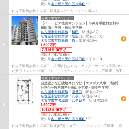
愛知県
名古屋市天白区
八事山
520
仲介手数料無料！塩釜口駅徒歩６分！リフォーム済み！
売買｜中古マンション
【イトーピア植田マンション】✨️仲介手数料無料✨️
植田南小学校・植田中学校
名古屋市営鶴舞線
「
植田
」駅 徒歩8分
名古屋市営鶴舞線
「
塩釜口
」駅 徒歩10分
名古屋市営鶴舞線
「
原
」駅 徒歩19分
1,690万円
7月16日 値下げ
間取:
3LDK/70.69㎡
愛知県
名古屋市天白区
植田南
２丁目110
仲介手数料無料！塩釜口・植田駅徒歩８分！アフターサービス保証のつい
た安心リフォーム物件です。リフォーム：レジデンシャル不動産 施工：
戸田建設 分譲主：伊藤忠不動産
売買｜中古マンション
自然豊かな丘陵地帯に佇む【エスポア八事二号館】
✨️仲介手数料無料✨️表山小学校・御幸中学校
名古屋市営鶴舞線
「
塩釜口
」駅 徒歩7分
名古屋市営鶴舞線
「
八事
」駅 徒歩14分
名古屋市営名城線
「
八事日赤
」駅 徒歩23分
1,690万円
6月12日 値下げ
間取:
2LDK/61.66㎡
愛知県
名古屋市天白区
八事山
520
仲介手数料無料！塩釜口駅徒歩7分！施工：レジデンシャル不動産 施