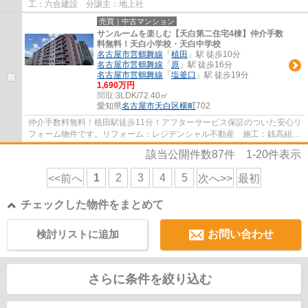
工：六合建設 分譲主：地上社
売買｜中古マンション
サンルームを楽しむ【天白第二住宅4棟】仲介手数
料無料！天白小学校・天白中学校
名古屋市営鶴舞線
「
植田
」駅 徒歩10分
名古屋市営鶴舞線
「
原
」駅 徒歩16分
名古屋市営鶴舞線
「
塩釜口
」駅 徒歩19分
1,690万円
間取:
3LDK/72.40㎡
愛知県
名古屋市天白区
横町
702
仲介手数料無料！植田駅徒歩11分！アフターサービス保証のついた安心リ
フォーム物件です。リフォーム：レジデンシャル不動産 施工：銭高組
分譲主：名古屋市住宅供給公社
該当公開件数
87
件
1-20
件表示
1
2
3
4
5
<<前へ
次へ>>
最初
チェックした物件をまとめて
検討リストに追加
お問い合わせ
さらに条件を絞り込む