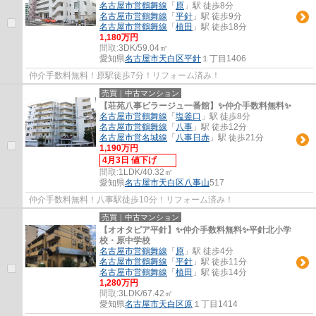
名古屋市営鶴舞線
「
原
」駅 徒歩8分
名古屋市営鶴舞線
「
平針
」駅 徒歩9分
名古屋市営鶴舞線
「
植田
」駅 徒歩18分
1,180万円
間取:
3DK/59.04㎡
愛知県
名古屋市天白区
平針
１丁目1406
仲介手数料無料！原駅徒歩7分！リフォーム済み！
売買｜中古マンション
【荘苑八事ビラージュ一番館】✨️仲介手数料無料✨️
名古屋市営鶴舞線
「
塩釜口
」駅 徒歩8分
名古屋市営鶴舞線
「
八事
」駅 徒歩12分
名古屋市営名城線
「
八事日赤
」駅 徒歩21分
1,190万円
4月3日 値下げ
間取:
1LDK/40.32㎡
愛知県
名古屋市天白区
八事山
517
仲介手数料無料！八事駅徒歩10分！リフォーム済み！
売買｜中古マンション
【オオタピア平針】✨️仲介手数料無料✨️平針北小学
校・原中学校
名古屋市営鶴舞線
「
原
」駅 徒歩4分
名古屋市営鶴舞線
「
平針
」駅 徒歩11分
名古屋市営鶴舞線
「
植田
」駅 徒歩14分
1,280万円
間取:
3LDK/67.42㎡
愛知県
名古屋市天白区
原
１丁目1414