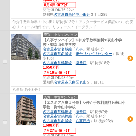
8月4日 値下げ
間取:
3LDK/76.22㎡
愛知県
名古屋市西区
中小田井
３丁目289
仲介手数料無料！中小田井駅徒歩12分！アフターサービス保証のついた安
心リフォーム物件です。リフォーム：イーグランド
売買｜中古マンション
【八事サンハイツ】✨️仲介手数料無料✨️表山小学
校・御幸山亜中学校
名古屋市営名城線
「
八事
」駅 徒歩8分
名古屋市営名城線
「
総合リハビリセンター
」駅 徒
歩18分
名古屋市営鶴舞線
「
塩釜口
」駅 徒歩18分
1,650万円
7月16日 値下げ
間取:
3LDK/93.60㎡
愛知県
名古屋市天白区
表山
２丁目311
八事駅徒歩８分！
売買｜中古マンション
【エスポア八事１号館】✨️仲介手数料無料✨️表山小
学校・御幸山中学校
名古屋市営鶴舞線
「
塩釜口
」駅 徒歩7分
名古屋市営鶴舞線
「
八事
」駅 徒歩14分
名古屋市営名城線
「
八事日赤
」駅 徒歩23分
1,688万円
7月27日 値下げ
間取:
2LDK/57.50㎡