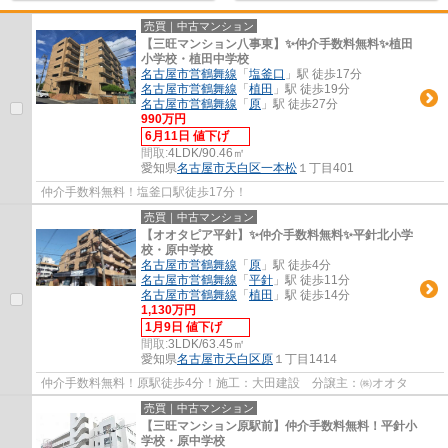
売買｜中古マンション
【三旺マンション八事東】✨️仲介手数料無料✨️植田
小学校・植田中学校
名古屋市営鶴舞線
「
塩釜口
」駅 徒歩17分
名古屋市営鶴舞線
「
植田
」駅 徒歩19分
名古屋市営鶴舞線
「
原
」駅 徒歩27分
990万円
6月11日 値下げ
間取:
4LDK/90.46㎡
愛知県
名古屋市天白区
一本松
１丁目401
仲介手数料無料！塩釜口駅徒歩17分！
売買｜中古マンション
【オオタピア平針】✨️仲介手数料無料✨️平針北小学
校・原中学校
名古屋市営鶴舞線
「
原
」駅 徒歩4分
名古屋市営鶴舞線
「
平針
」駅 徒歩11分
名古屋市営鶴舞線
「
植田
」駅 徒歩14分
1,130万円
1月9日 値下げ
間取:
3LDK/63.45㎡
愛知県
名古屋市天白区
原
１丁目1414
仲介手数料無料！原駅徒歩4分！施工：大田建設 分譲主：㈱オオタ
売買｜中古マンション
【三旺マンション原駅前】仲介手数料無料！平針小
学校・原中学校