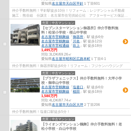
愛知県
名古屋市天白区
平針
１丁目601
仲介手数料無料！平針駅徒歩10分！リフォーム：レジデンシャル不動産
施工：熊谷組 分譲主：名古屋市住宅供給公社 アフターサービス保証の
ついた安心リフォーム物件です。
売買｜中古マンション
【セブンスターマンション御器所】仲介手数料無
料！松栄小学校・桜山中学校
名古屋市営鶴舞線
「
御器所
」駅 徒歩6分
名古屋市営鶴舞線
「
川名
」駅 徒歩12分
名古屋市営桜通線
「
吹上
」駅 徒歩18分
1,495万円
間取:
3LDK/69.26㎡
愛知県
名古屋市昭和区
広路本町
１丁目4-1
仲介手数料無料！御器所駅徒歩6分！リフォーム：フジケンハウジング
売買｜中古マンション
【プラザフェニックス】仲介手数料無料！大坪小学
校・御幸山中学校
名古屋市営鶴舞線
「
塩釜口
」駅 徒歩6分
名古屋市営鶴舞線
「
植田
」駅 徒歩18分
1,580万円
間取:
4LDK/87.74㎡
愛知県
名古屋市天白区
大坪
２丁目206
仲介手数料無料！塩釜口駅徒歩5分！
売買｜中古マンション
【ライオンズマンション鶴舞】仲介手数料無料！老
松小学校・白山中学校