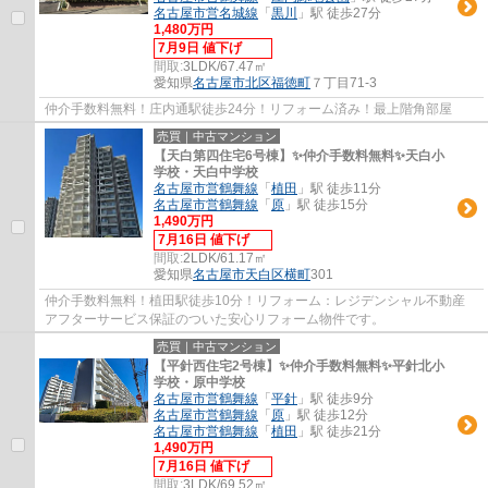
名古屋市営名城線
「
黒川
」駅 徒歩27分
1,480万円
7月9日 値下げ
間取:
3LDK/67.47㎡
愛知県
名古屋市北区
福徳町
７丁目71-3
仲介手数料無料！庄内通駅徒歩24分！リフォーム済み！最上階角部屋
売買｜中古マンション
【天白第四住宅6号棟】✨️仲介手数料無料✨️天白小
学校・天白中学校
名古屋市営鶴舞線
「
植田
」駅 徒歩11分
名古屋市営鶴舞線
「
原
」駅 徒歩15分
1,490万円
7月16日 値下げ
間取:
2LDK/61.17㎡
愛知県
名古屋市天白区
横町
301
仲介手数料無料！植田駅徒歩10分！リフォーム：レジデンシャル不動産
アフターサービス保証のついた安心リフォーム物件です。
売買｜中古マンション
【平針西住宅2号棟】✨️仲介手数料無料✨️平針北小
学校・原中学校
名古屋市営鶴舞線
「
平針
」駅 徒歩9分
名古屋市営鶴舞線
「
原
」駅 徒歩12分
名古屋市営鶴舞線
「
植田
」駅 徒歩21分
1,490万円
7月16日 値下げ
間取:
3LDK/69.52㎡