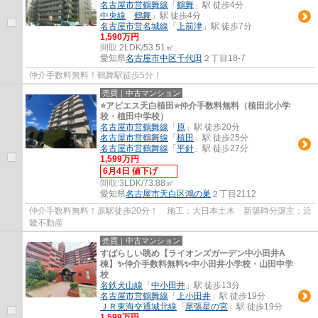
名古屋市営鶴舞線
「
鶴舞
」駅 徒歩4分
中央線
「
鶴舞
」駅 徒歩4分
名古屋市営名城線
「
上前津
」駅 徒歩7分
1,590万円
間取:
2LDK/53.51㎡
愛知県
名古屋市中区
千代田
２丁目18-7
仲介手数料無料！鶴舞駅徒歩5分！
売買｜中古マンション
⭐アピエス天白植田⭐仲介手数料無料（植田北小学
校・植田中学校）
名古屋市営鶴舞線
「
原
」駅 徒歩20分
名古屋市営鶴舞線
「
植田
」駅 徒歩25分
名古屋市営鶴舞線
「
平針
」駅 徒歩27分
1,599万円
6月4日 値下げ
間取:
3LDK/73.88㎡
愛知県
名古屋市天白区
鴻の巣
２丁目2112
仲介手数料無料！原駅徒歩20分！ 施工：大日本土木 新築時分譲主：近
畿不動産
売買｜中古マンション
すばらしい眺め【ライオンズガーデン中小田井A
棟】✨️仲介手数料無料✨️中小田井小学校・山田中学
校
名鉄犬山線
「
中小田井
」駅 徒歩13分
名古屋市営鶴舞線
「
上小田井
」駅 徒歩19分
ＪＲ東海交通城北線
「
尾張星の宮
」駅 徒歩19分
1,599万円