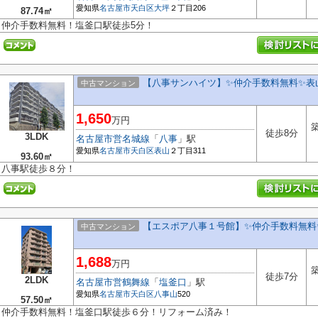
愛知県
名古屋市天白区
大坪
２丁目206
87.74㎡
仲介手数料無料！塩釜口駅徒歩5分！
【八事サンハイツ】✨️仲介手数料無料✨️
中古マンション
1,650
万円
築
徒歩8分
3LDK
名古屋市営名城線
「
八事
」駅
愛知県
名古屋市天白区
表山
２丁目311
93.60㎡
八事駅徒歩８分！
【エスポア八事１号館】✨️仲介手数料無料
中古マンション
1,688
万円
築
徒歩7分
2LDK
名古屋市営鶴舞線
「
塩釜口
」駅
愛知県
名古屋市天白区
八事山
520
57.50㎡
仲介手数料無料！塩釜口駅徒歩６分！リフォーム済み！