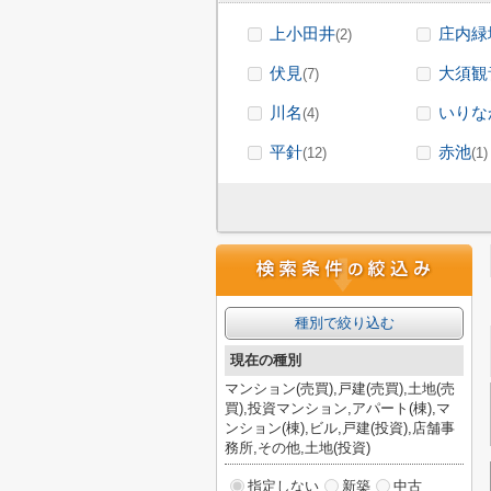
上小田井
庄内緑
(2)
伏見
大須観
(7)
川名
いりな
(4)
平針
赤池
(12)
(1)
種別で絞り込む
現在の種別
マンション(売買),戸建(売買),土地(売
買),投資マンション,アパート(棟),マ
ンション(棟),ビル,戸建(投資),店舗事
務所,その他,土地(投資)
指定しない
新築
中古