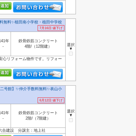
料無料✨️植田南小学校・植田中学校
7月16日 値下げ
41年
鉄骨鉄筋コンクリート
選択
-
4階/（12階建）
▼
安心リフォーム物件です。リフォー
号館】✨️仲介手数料無料✨️表山小
6月12日 値下げ
選択
41年
鉄骨鉄筋コンクリート
▼
-
2階/（7階建）
六合建設 分譲主：地上社