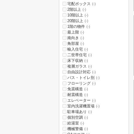
宅配ボックス
(-)
2階以上
(-)
10階以上
(-)
20階以上
(-)
1階の物件
(-)
最上階
(-)
南向き
(-)
角部屋
(-)
輸入住宅
(-)
二世帯住宅
(-)
床下収納
(-)
複層ガラス
(-)
自由設計対応
(-)
バス・トイレ別
(-)
フローリング
(-)
免震構造
(-)
耐震構造
(-)
エレベーター
(-)
室内洗濯機置場
(-)
駐車場あり
(-)
個別空調
(-)
給湯室
(-)
機械警備
(-)