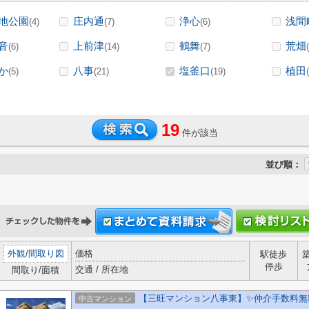
地公園
庄内通
浄心
浅間
(4)
(7)
(6)
音
上前津
鶴舞
荒畑
(6)
(14)
(7)
か
八事
塩釜口
植田
(5)
(21)
(19)
19
件が該当
並び順：
外観
/
間取り図
価格
駅徒歩
停歩
交通 / 所在地
間取り/面積
【三旺マンション八事東】✨️仲介手数料無
中古マンション