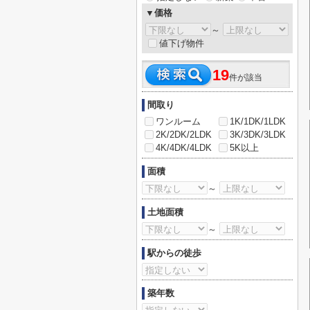
▼価格
～
値下げ物件
19
件が該当
間取り
ワンルーム
1K/1DK/1LDK
2K/2DK/2LDK
3K/3DK/3LDK
4K/4DK/4LDK
5K以上
面積
～
土地面積
～
駅からの徒歩
築年数