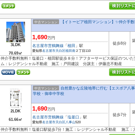
【イトーピア植田マンション】✨️仲介手数
中古マンション
1,690
万円
築
徒歩8分
3LDK
名古屋市営鶴舞線
「
植田
」駅
愛知県
名古屋市天白区
植田南
２丁目110
70.69㎡
仲介手数料無料！塩釜口・植田駅徒歩８分！アフターサービス保証のついた
ム：レジデンシャル不動産 施工：戸田建設 分譲主：伊藤忠不動産
自然豊かな丘陵地帯に佇む【エスポア八事二
中古マンション
学校・御幸中学校
1,690
万円
2LDK
築
徒歩7分
名古屋市営鶴舞線
「
塩釜口
」駅
61.66㎡
愛知県
名古屋市天白区
八事山
520
仲介手数料無料！塩釜口駅徒歩7分！施工：レジデンシャル不動産 施工：