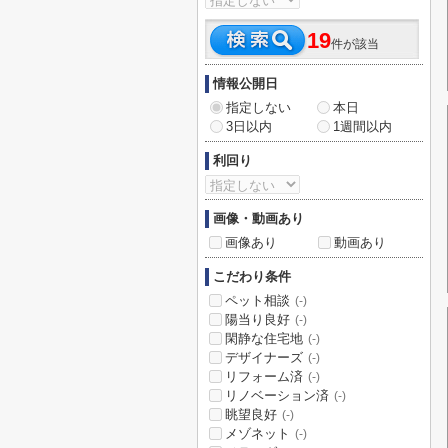
19
件が該当
情報公開日
指定しない
本日
3日以内
1週間以内
利回り
画像・動画あり
画像あり
動画あり
こだわり条件
ペット相談
(-)
陽当り良好
(-)
閑静な住宅地
(-)
デザイナーズ
(-)
リフォーム済
(-)
リノベーション済
(-)
眺望良好
(-)
メゾネット
(-)