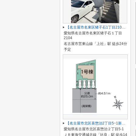
【名古屋市名東区猪子石1丁目2104新築戸建2号棟】✨️仲介手数料無料✨️猪子石小学校・猪高中学校
愛知県名古屋市名東区猪子石１丁目
2104
名古屋市営東山線「上社」駅 徒歩24分
予定
【名古屋市北区喜惣治2丁目5−1新築戸建】仲介手数料無料！楠西小学校・楠中学校
愛知県名古屋市北区喜惣治２丁目5-1
ＪＲ東海交通城北線「比良」駅 徒歩14