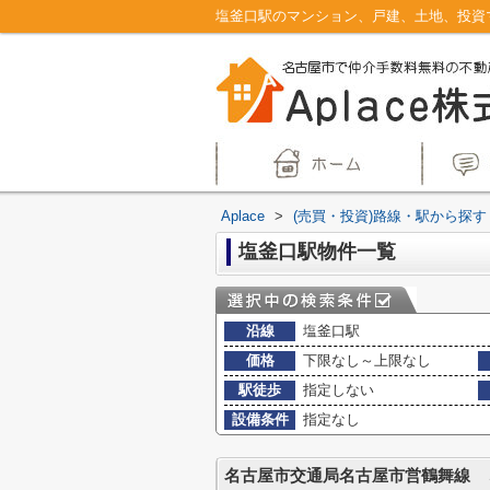
Aplace
>
(売買・投資)路線・駅から探す
塩釜口駅物件一覧
沿線
塩釜口駅
価格
下限なし～上限なし
駅徒歩
指定しない
設備条件
指定なし
名古屋市交通局名古屋市営鶴舞線