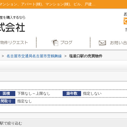
塩釜口駅のマンション、戸建、土地、投資マンション、アパート(棟)、マンション(棟)、ビル、戸建、店舗事務所、その他、土地一覧｜仲介手数料無料！名古屋市で新築戸建てを探すならAplace
>
名古屋市交通局名古屋市営鶴舞線
>
塩釜口駅の売買物件
面積
下限なし～上限なし
築年数
指定しない
間取り
指定なし
駅で絞り込む