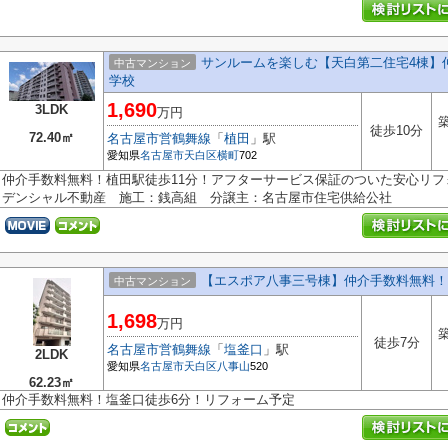
サンルームを楽しむ【天白第二住宅4棟】
中古マンション
学校
1,690
3LDK
万円
築
徒歩10分
72.40㎡
名古屋市営鶴舞線
「
植田
」駅
愛知県
名古屋市天白区
横町
702
仲介手数料無料！植田駅徒歩11分！アフターサービス保証のついた安心リ
デンシャル不動産 施工：銭高組 分譲主：名古屋市住宅供給公社
【エスポア八事三号棟】仲介手数料無料！
中古マンション
1,698
万円
築
徒歩7分
名古屋市営鶴舞線
「
塩釜口
」駅
2LDK
愛知県
名古屋市天白区
八事山
520
62.23㎡
仲介手数料無料！塩釜口徒歩6分！リフォーム予定