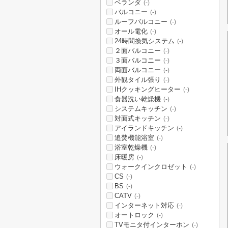
ベランダ
(-)
バルコニー
(-)
ルーフバルコニー
(-)
オール電化
(-)
24時間換気システム
(-)
２面バルコニー
(-)
３面バルコニー
(-)
両面バルコニー
(-)
外観タイル張り
(-)
IHクッキングヒーター
(-)
食器洗い乾燥機
(-)
システムキッチン
(-)
対面式キッチン
(-)
アイランドキッチン
(-)
追焚機能浴室
(-)
浴室乾燥機
(-)
床暖房
(-)
ウォークインクロゼット
(-)
CS
(-)
BS
(-)
CATV
(-)
インターネット対応
(-)
オートロック
(-)
TVモニタ付インターホン
(-)