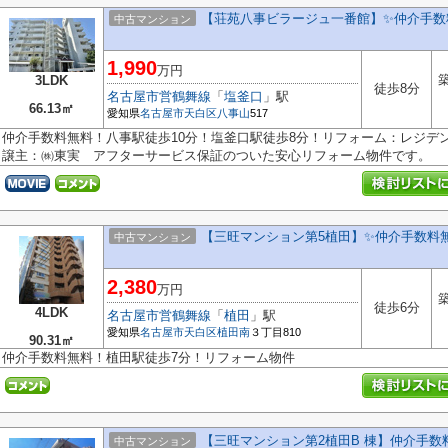
【荘苑八事ビラージュ一番館】✨️仲介手数
中古マンション
1,990
万円
築
3LDK
徒歩8分
名古屋市営鶴舞線
「
塩釜口
」駅
66.13㎡
愛知県
名古屋市天白区
八事山
517
仲介手数料無料！八事駅徒歩10分！塩釜口駅徒歩8分！リフォーム：レジデ
譲主：㈱東実 アフターサービス保証のついた安心リフォーム物件です。
【三旺マンション第5植田】✨️仲介手数料
中古マンション
2,380
万円
築
徒歩6分
4LDK
名古屋市営鶴舞線
「
植田
」駅
愛知県
名古屋市天白区
植田南
３丁目810
90.31㎡
仲介手数料無料！植田駅徒歩7分！リフォーム物件
【三旺マンション第2植田B 棟】仲介手
中古マンション