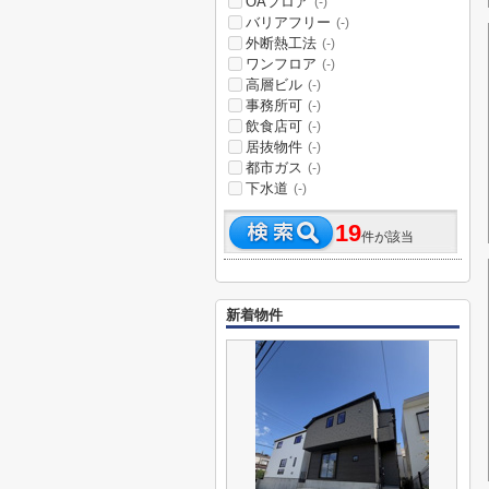
OAフロア
(-)
バリアフリー
(-)
外断熱工法
(-)
ワンフロア
(-)
高層ビル
(-)
事務所可
(-)
飲食店可
(-)
居抜物件
(-)
都市ガス
(-)
下水道
(-)
19
件が該当
新着物件