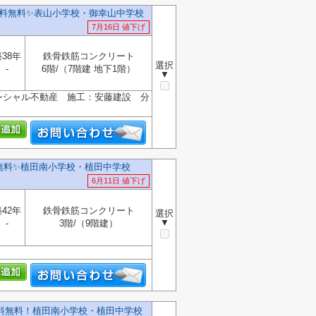
料無料✨️表山小学校・御幸山中学校
7月16日 値下げ
38年
鉄骨鉄筋コンクリート
選択
-
6階/（7階建 地下1階）
▼
ンシャル不動産 施工：安藤建設 分
無料✨️植田南小学校・植田中学校
6月11日 値下げ
42年
鉄骨鉄筋コンクリート
選択
▼
-
3階/（9階建）
数料無料！植田南小学校・植田中学校