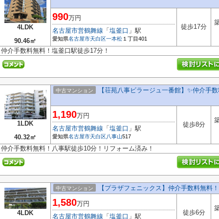
990
万円
築
徒歩17分
4LDK
名古屋市営鶴舞線
「
塩釜口
」駅
愛知県
名古屋市天白区
一本松
１丁目401
90.46㎡
仲介手数料無料！塩釜口駅徒歩17分！
【荘苑八事ビラージュ一番館】✨️仲介手数
中古マンション
1,190
万円
築
1LDK
徒歩8分
名古屋市営鶴舞線
「
塩釜口
」駅
40.32㎡
愛知県
名古屋市天白区
八事山
517
仲介手数料無料！八事駅徒歩10分！リフォーム済み！
【プラザフェニックス】仲介手数料無料！
中古マンション
1,580
万円
築
徒歩6分
4LDK
名古屋市営鶴舞線
「
塩釜口
」駅