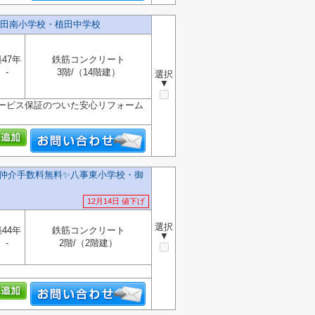
田南小学校・植田中学校
47年
鉄筋コンクリート
-
3階/（14階建）
選択
▼
ービス保証のついた安心リフォーム
仲介手数料無料✨️八事東小学校・御
12月14日 値下げ
選択
44年
鉄筋コンクリート
▼
-
2階/（2階建）