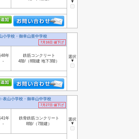
▼
表山小学校・御幸山亜中学校
7月16日 値下げ
48年
鉄筋コンクリート
選択
▼
-
4階/（8階建 地下3階）
✨️表山小学校・御幸山中学校
7月27日 値下げ
41年
鉄骨鉄筋コンクリート
選択
▼
-
8階/（7階建）