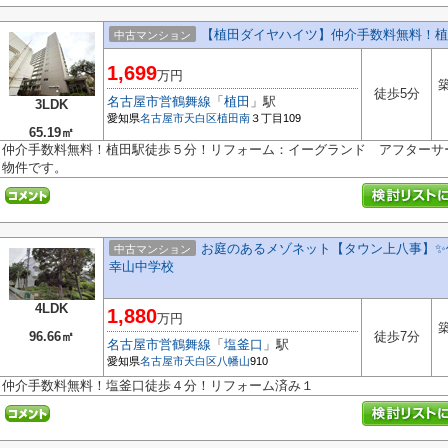
【植田ダイヤハイツ】仲介手数料無料！植
中古マンション
1,699
万円
築
徒歩5分
名古屋市営鶴舞線
「
植田
」駅
3LDK
愛知県
名古屋市天白区
植田南
３丁目109
65.19㎡
仲介手数料無料！植田駅徒歩５分！リフォーム：イーグランド アフターサ
物件です。
お庭のあるメゾネット【タウン上八事】✨️
中古マンション
幸山中学校
4LDK
1,880
万円
築
96.66㎡
徒歩7分
名古屋市営鶴舞線
「
塩釜口
」駅
愛知県
名古屋市天白区
八幡山
910
仲介手数料無料！塩釜口徒歩４分！リフォーム済み１