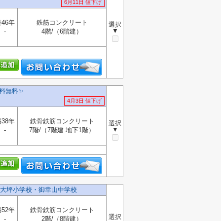
6月11日 値下げ
46年
鉄筋コンクリート
選択
▼
-
4階/（6階建）
料無料✨️
4月3日 値下げ
38年
鉄骨鉄筋コンクリート
選択
▼
-
7階/（7階建 地下1階）
大坪小学校・御幸山中学校
52年
鉄骨鉄筋コンクリート
選択
-
2階/（8階建）