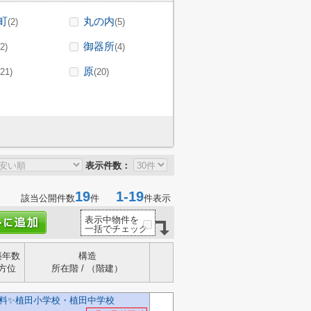
町
丸の内
(2)
(5)
御器所
(2)
(4)
原
(21)
(20)
表示件数：
19
1-19
該当公開件数
件
件表示
表示中物件を
一括でチェック
築年数
構造
方位
所在階 / （階建）
料✨️植田小学校・植田中学校