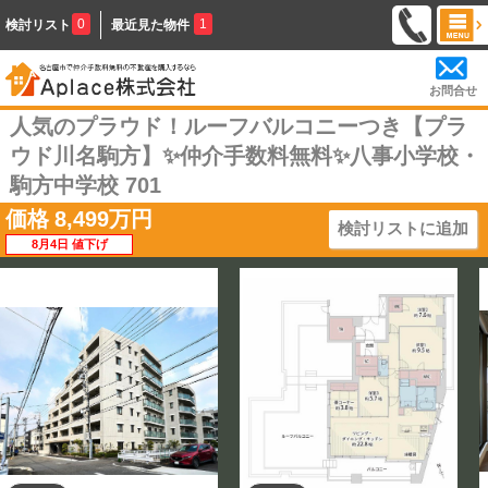
0
1
検討リスト
最近見た物件
お問合せ
人気のプラウド！ルーフバルコニーつき【プラ
ウド川名駒方】✨️仲介手数料無料✨️八事小学校・
駒方中学校 701
価格
8,499
万円
検討リストに追加
8月4日 値下げ