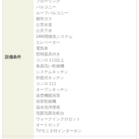
フローリング
バルコニー
ルーフバルコニー
都市ガス
公営水道
公共下水
24時間換気システム
エレベーター
電気有
照明器具付き
設備条件
コンロ２口以上
食器洗い乾燥機
システムキッチン
対面式キッチン
コンロ３口
オープンキッチン
追焚機能浴室
浴室乾燥機
温水洗浄便座
洗髪洗面化粧台
ウォークインクロゼット
オートロック
TVモニタ付インターホン