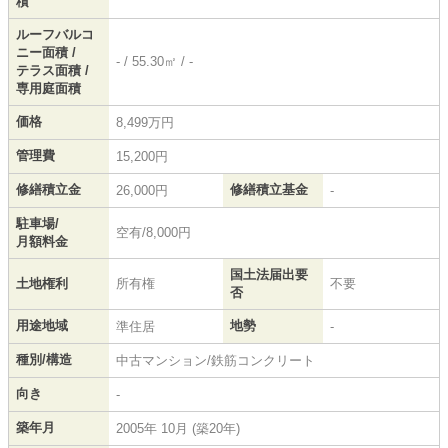
積
ルーフバルコ
ニー面積 /
- / 55.30㎡ / -
テラス面積 /
専用庭面積
価格
8,499万円
管理費
15,200円
修繕積立金
修繕積立基金
26,000円
-
駐車場/
空有/8,000円
月額料金
国土法届出要
土地権利
所有権
不要
否
用途地域
地勢
準住居
-
種別/構造
中古マンション/鉄筋コンクリート
向き
-
築年月
2005年 10月 (築20年)