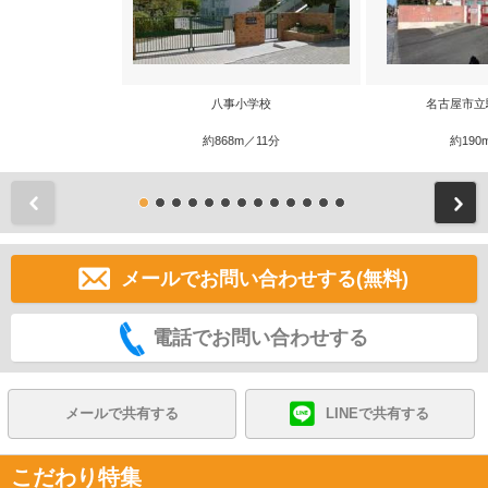
八事小学校
名古屋市立
約868m／11分
約190
前
メールでお問い合わせする(無料)
電話でお問い合わせする
メールで共有する
LINEで共有する
こだわり特集