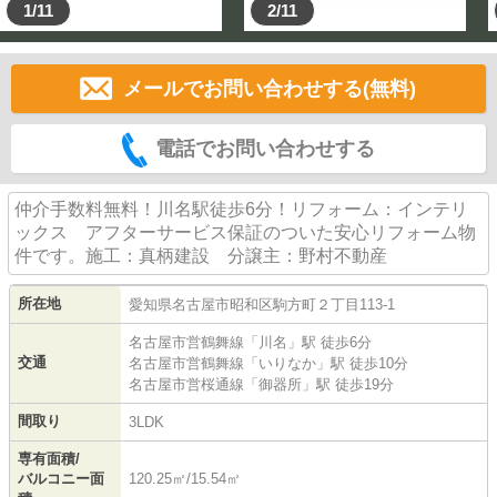
1/11
2/11
メールでお問い合わせする(無料)
電話でお問い合わせする
仲介手数料無料！川名駅徒歩6分！リフォーム：インテリ
ックス アフターサービス保証のついた安心リフォーム物
件です。施工：真柄建設 分譲主：野村不動産
所在地
愛知県
名古屋市昭和区
駒方町
２丁目113-1
名古屋市営鶴舞線
「
川名
」駅 徒歩6分
交通
名古屋市営鶴舞線
「
いりなか
」駅 徒歩10分
名古屋市営桜通線
「
御器所
」駅 徒歩19分
間取り
3LDK
専有面積/
バルコニー面
120.25㎡/15.54㎡