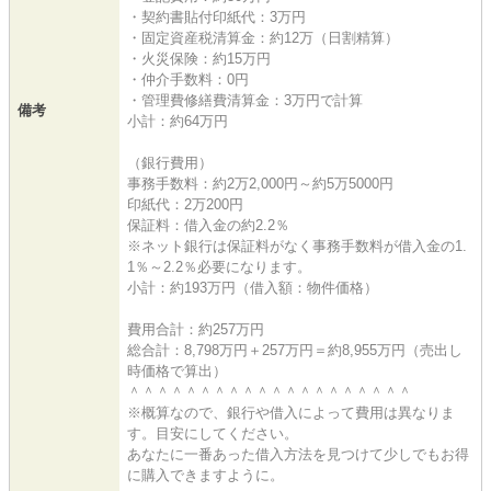
・契約書貼付印紙代：3万円
・固定資産税清算金：約12万（日割精算）
・火災保険：約15万円
・仲介手数料：0円
・管理費修繕費清算金：3万円で計算
備考
小計：約64万円
（銀行費用）
事務手数料：約2万2,000円～約5万5000円
印紙代：2万200円
保証料：借入金の約2.2％
※ネット銀行は保証料がなく事務手数料が借入金の1.
1％～2.2％必要になります。
小計：約193万円（借入額：物件価格）
費用合計：約257万円
総合計：8,798万円＋257万円＝約8,955万円（売出し
時価格で算出）
＾＾＾＾＾＾＾＾＾＾＾＾＾＾＾＾＾＾＾＾
※概算なので、銀行や借入によって費用は異なりま
す。目安にしてください。
あなたに一番あった借入方法を見つけて少しでもお得
に購入できますように。