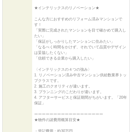
★インテリックスのリノベーション★
こんな方におすすめのリフォーム済みマンションで
す！
「実際に完成されたマンションを目で確かめて購入し
たい」
「保証がしっかりしたマンションに住みたい」
「なるべく時間をかけず、それでいて品質やデザイン
は妥協したくない」
「信頼できる企業から購入したい」
〈インテリックスの４つの強み〉
1. リノベーション済み中古マンション供給数業界トッ
プクラスです。
2. 施工のクオリティが違います。
3. プランニングのこだわりが違います。
4. アフターサービスと保証期間がちがいます。「20年
保証」
ーーーーーーーーーーーーーーーーーー
★物件の諸費用概算目安★
・登記費用：約30万円