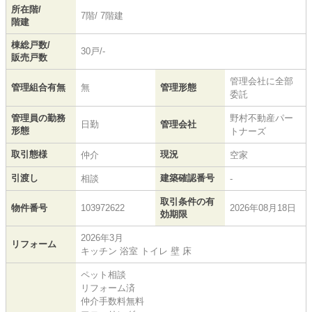
所在階/
7階/ 7階建
階建
棟総戸数/
30戸/-
販売戸数
管理会社に全部
管理組合有無
無
管理形態
委託
管理員の勤務
野村不動産パー
日勤
管理会社
形態
トナーズ
取引態様
現況
仲介
空家
引渡し
建築確認番号
相談
-
取引条件の有
物件番号
103972622
2026年08月18日
効期限
2026年3月
リフォーム
キッチン 浴室 トイレ 壁 床
ペット相談
リフォーム済
仲介手数料無料