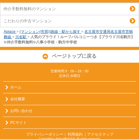
仲介手数料無料のマンション
こだわりの中古マンション
Aplace
>
(マンション(売買))路線・駅から探す
>
名古屋市交通局名古屋市営鶴
舞線
>
川名駅
>
人気のプラウド！ルーフバルコニーつき【プラウド川名駒方】
✨️仲介手数料無料✨️八事小学校・駒方中学校
ページトップに戻る
営業時間:9：00～19：00
定休日:水曜日
ホーム
会社概要
お問い合わせ
PCサイト
プライバシーポリシー
利用規約
｜アクセスマップ
｜
Copyright(c) Aplace株式会社 All rights reserved.