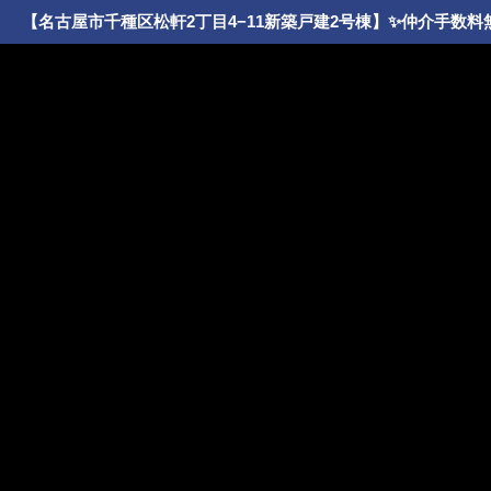
【名古屋市千種区松軒2丁目4−11新築戸建2号棟】✨️仲介手数