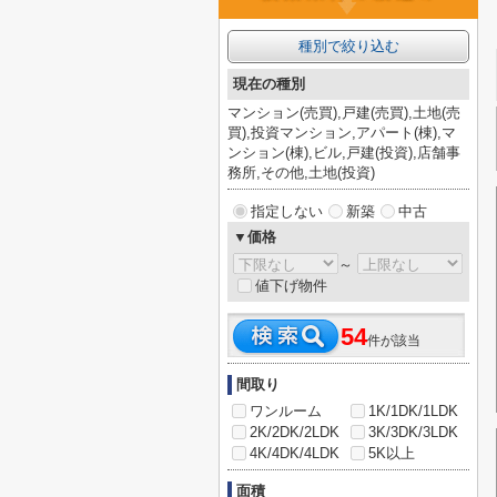
種別で絞り込む
現在の種別
マンション(売買),戸建(売買),土地(売
買),投資マンション,アパート(棟),マ
ンション(棟),ビル,戸建(投資),店舗事
務所,その他,土地(投資)
指定しない
新築
中古
▼価格
～
値下げ物件
54
件が該当
間取り
ワンルーム
1K/1DK/1LDK
2K/2DK/2LDK
3K/3DK/3LDK
4K/4DK/4LDK
5K以上
面積