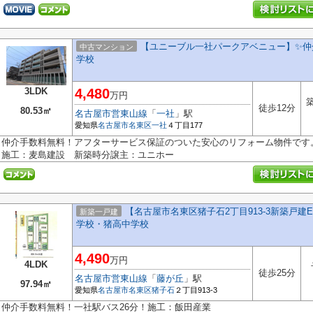
【ユニーブル一社パークアベニュー】✨仲
中古マンション
学校
3LDK
4,480
万円
築
徒歩12分
80.53㎡
名古屋市営東山線
「
一社
」駅
愛知県
名古屋市名東区
一社
４丁目177
仲介手数料無料！アフターサービス保証のついた安心のリフォーム物件で
施工：麦島建設 新築時分譲主：ユニホー
【名古屋市名東区猪子石2丁目913-3新築戸建
新築一戸建
学校・猪高中学校
4,490
万円
4LDK
徒歩25分
名古屋市営東山線
「
藤が丘
」駅
97.94㎡
愛知県
名古屋市名東区
猪子石
２丁目913-3
仲介手数料無料！一社駅バス26分！施工：飯田産業