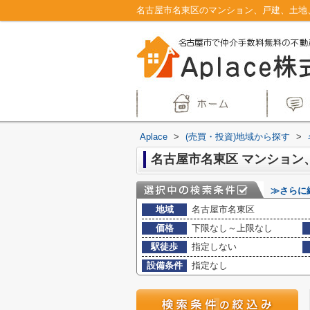
Aplace
>
(売買・投資)地域から探す
>
≫さらに
地域
名古屋市名東区
価格
下限なし～上限なし
駅徒歩
指定しない
設備条件
指定なし