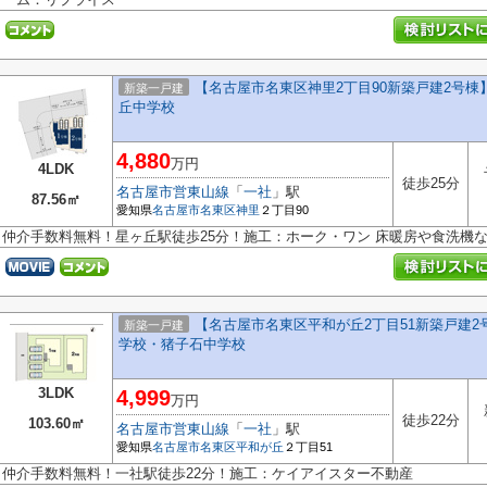
【名古屋市名東区神里2丁目90新築戸建2号棟】
新築一戸建
丘中学校
4,880
万円
4LDK
徒歩25分
名古屋市営東山線
「
一社
」駅
87.56㎡
愛知県
名古屋市名東区
神里
２丁目90
仲介手数料無料！星ヶ丘駅徒歩25分！施工：ホーク・ワン 床暖房や食洗機
【名古屋市名東区平和が丘2丁目51新築戸建2号
新築一戸建
学校・猪子石中学校
3LDK
4,999
万円
徒歩22分
103.60㎡
名古屋市営東山線
「
一社
」駅
愛知県
名古屋市名東区
平和が丘
２丁目51
仲介手数料無料！一社駅徒歩22分！施工：ケイアイスター不動産