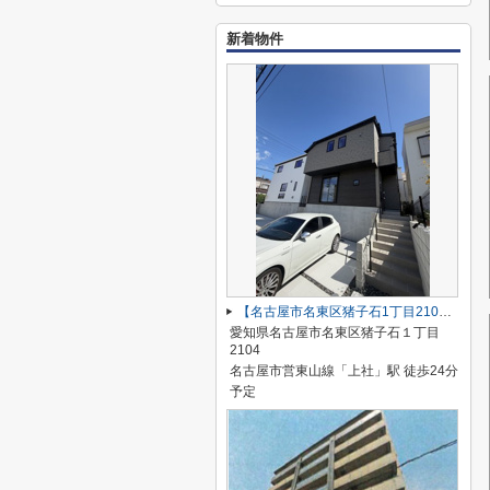
新着物件
【名古屋市名東区猪子石1丁目2104新築戸建2号棟】✨️仲介手数料無料✨️猪子石小学校・猪高中学校
愛知県名古屋市名東区猪子石１丁目
2104
名古屋市営東山線「上社」駅 徒歩24分
予定