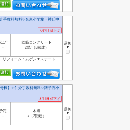
介手数料無料✨名東小学校・神丘中
7月9日 値下げ
11年
鉄筋コンクリート
選択
▼
-
2階/（5階建）
す。リフォーム：ムゲンエステート
E号棟】✨️仲介手数料無料✨️猪子石小
8月4日 値下げ
選択
予定
木造
▼
-
-/（2階建）