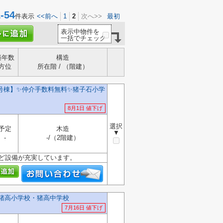
54
件表示
<<前へ
1
2
次へ>>
最初
表示中物件を
一括でチェック
築年数
構造
方位
所在階 / （階建）
号棟】✨️仲介手数料無料✨️猪子石小学
8月1日 値下げ
選択
予定
木造
▼
-
-/（2階建）
など設備が充実しています。
️猪高小学校・猪高中学校
7月16日 値下げ