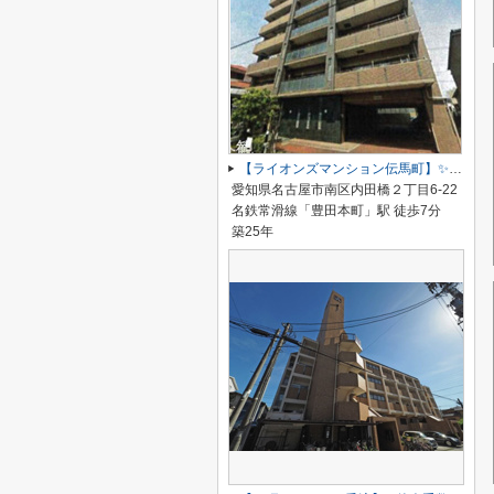
【ライオンズマンション伝馬町】✨️仲介手数料無料✨️明治小学校・明豊中学校
愛知県名古屋市南区内田橋２丁目6-22
名鉄常滑線「豊田本町」駅 徒歩7分
築25年