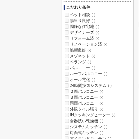
こだわり条件
ペット相談
(-)
陽当り良好
(-)
閑静な住宅地
(-)
デザイナーズ
(-)
リフォーム済
(-)
リノベーション済
(-)
眺望良好
(-)
メゾネット
(-)
ベランダ
(-)
バルコニー
(-)
ルーフバルコニー
(-)
オール電化
(-)
24時間換気システム
(-)
２面バルコニー
(-)
３面バルコニー
(-)
両面バルコニー
(-)
外観タイル張り
(-)
IHクッキングヒーター
(-)
食器洗い乾燥機
(-)
システムキッチン
(-)
対面式キッチン
(-)
アイランドキッチン
(-)