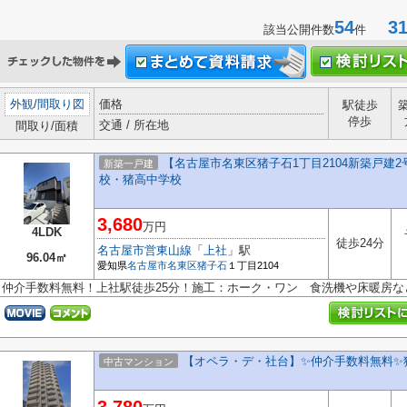
54
31-
該当公開件数
件
外観
/
間取り図
価格
駅徒歩
停歩
交通 / 所在地
間取り/面積
【名古屋市名東区猪子石1丁目2104新築戸建2
新築一戸建
校・猪高中学校
3,680
万円
4LDK
徒歩24分
名古屋市営東山線
「
上社
」駅
96.04㎡
愛知県
名古屋市名東区
猪子石
１丁目2104
仲介手数料無料！上社駅徒歩25分！施工：ホーク・ワン 食洗機や床暖房
【オペラ・デ・社台】✨️仲介手数料無料✨
中古マンション