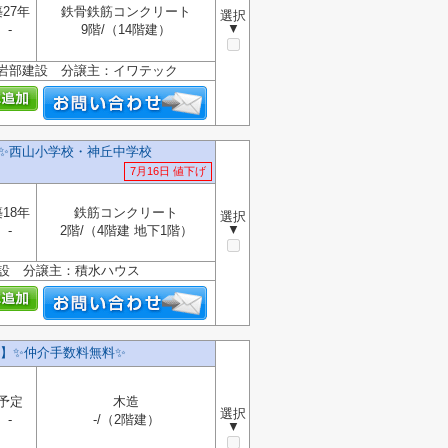
27年
鉄骨鉄筋コンクリート
選択
▼
-
9階/（14階建）
岩部建設 分譲主：イワテック
✨️西山小学校・神丘中学校
7月16日 値下げ
18年
鉄筋コンクリート
選択
▼
-
2階/（4階建 地下1階）
設 分譲主：積水ハウス
】✨️仲介手数料無料✨️
予定
木造
選択
-
-/（2階建）
▼