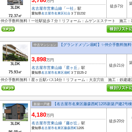
3,780
万円
築
徒歩7分
3LDK
名古屋市営東山線
「
一社
」駅
愛知県
名古屋市名東区
社台
３丁目232
72.37㎡
仲介手数料無料！一社駅徒歩７分！リフォーム：ムゲンエステート 施工：
【グランドメゾン扇町】✨️仲介手数料無料
中古マンション
3,898
万円
築
3LDK
徒歩21分
名古屋市営東山線
「
星ヶ丘
」駅
75.93㎡
愛知県
名古屋市名東区
扇町
３丁目25-2
仲介手数料無料！星ヶ丘駅バス14分！リフォーム：大京穴吹 施工：鉄建建
【名古屋市名東区藤森西町1205新築戸建2号棟
新築一戸建
4,180
万円
徒歩20分
名古屋市営東山線
「
藤が丘
」駅
3LDK
愛知県
名古屋市名東区
藤森西町
1205
96.05㎡