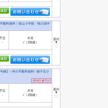
介手数料無料！前山小学校・牧の池中
予定
木造
選択
-
-/（2階建）
▼
B号棟】✨️仲介手数料無料✨️猪子石小
8月4日 値下げ
選択
予定
木造
▼
-
-/（2階建）