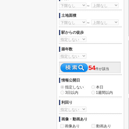
～
土地面積
～
駅からの徒歩
築年数
54
件が該当
情報公開日
指定しない
本日
3日以内
1週間以内
利回り
画像・動画あり
画像あり
動画あり