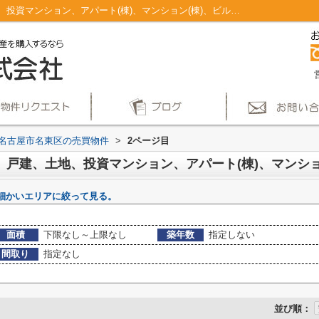
名古屋市名東区のマンション、戸建、土地、投資マンション、アパート(棟)、マンション(棟)、ビル、戸建、店舗事務所、その他、土地一覧｜仲介手数料無料！名古屋市で新築戸建てを探すならAplace(2ページ目)
名古屋市名東区の売買物件
>
2ページ目
細かいエリアに絞って見る。
面積
下限なし～上限なし
築年数
指定しない
間取り
指定なし
並び順：