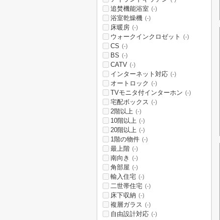
追焚機能浴室
(-)
浴室乾燥機
(-)
床暖房
(-)
ウォークインクロゼット
(-)
CS
(-)
BS
(-)
CATV
(-)
インターネット対応
(-)
オートロック
(-)
TVモニタ付インターホン
(-)
宅配ボックス
(-)
2階以上
(-)
10階以上
(-)
20階以上
(-)
1階の物件
(-)
最上階
(-)
南向き
(-)
角部屋
(-)
輸入住宅
(-)
二世帯住宅
(-)
床下収納
(-)
複層ガラス
(-)
自由設計対応
(-)