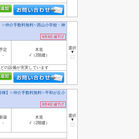
✨️仲介手数料無料✨️西山小学校・神
8月3日 値下げ
選択
予定
木造
▼
-
-/（2階建）
などの設備が充実しています
棟】✨️仲介手数料無料✨️平和が丘小
8月4日 値下げ
選択
新築
木造
▼
-
-/（2階建）