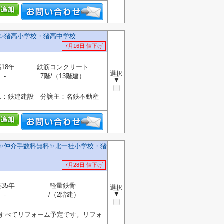
✨️猪高小学校・猪高中学校
7月16日 値下げ
18年
鉄筋コンクリート
選択
-
7階/（13階建）
▼
工：鉄建建設 分譲主：名鉄不動産
✨️仲介手数料無料✨️北一社小学校・猪
7月28日 値下げ
35年
軽量鉄骨
選択
▼
-
-/（2階建）
りすべてリフォーム予定です。リフォ