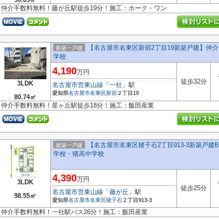
仲介手数料無料！藤が丘駅徒歩19分！施工：ホーク・ワン
【名古屋市名東区新宿2丁目19新築戸建】仲
新築一戸建
学校
4,190
万円
徒歩32分
3LDK
名古屋市営東山線
「
一社
」駅
愛知県
名古屋市名東区
新宿
２丁目19
80.74㎡
仲介手数料無料！星ヶ丘駅徒歩18分！施工：飯田産業
【名古屋市名東区猪子石2丁目913-3新築戸建
新築一戸建
学校・猪高中学校
4,390
万円
3LDK
徒歩25分
名古屋市営東山線
「
藤が丘
」駅
98.55㎡
愛知県
名古屋市名東区
猪子石
２丁目913-3
仲介手数料無料！一社駅バス26分！施工：飯田産業