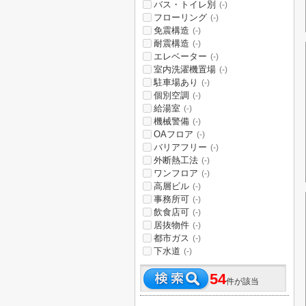
バス・トイレ別
(-)
フローリング
(-)
免震構造
(-)
耐震構造
(-)
エレベーター
(-)
室内洗濯機置場
(-)
駐車場あり
(-)
個別空調
(-)
給湯室
(-)
機械警備
(-)
OAフロア
(-)
バリアフリー
(-)
外断熱工法
(-)
ワンフロア
(-)
高層ビル
(-)
事務所可
(-)
飲食店可
(-)
居抜物件
(-)
都市ガス
(-)
下水道
(-)
54
件が該当