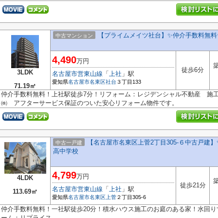
【プライムメイツ社台】✨️仲介手数料無料
中古マンション
4,490
万円
築
徒歩6分
3LDK
名古屋市営東山線
「
上社
」駅
愛知県
名古屋市名東区
社台
３丁目133
71.19㎡
仲介手数料無料！上社駅徒歩7分！リフォーム：レジデンシャル不動産 施
㈱ アフターサービス保証のついた安心リフォーム物件です。
【名古屋市名東区上菅2丁目305-６中古戸建】
中古一戸建
高中学校
4,799
万円
4LDK
築
徒歩21分
名古屋市営東山線
「
上社
」駅
113.69㎡
愛知県
名古屋市名東区
上菅
２丁目305-6
仲介手数料無料！一社駅徒歩20分！積水ハウス施工のお庭のある家！水回
ーム：リプライス