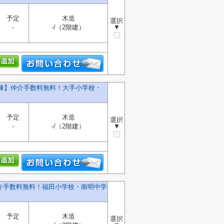
予定
木造
選択
-
-/（2階建）
▼
号棟】仲介手数料無料！大手小学校・
予定
木造
選択
-
-/（2階建）
▼
仲介手数料無料！福田小学校・南明中学
予定
木造
選択