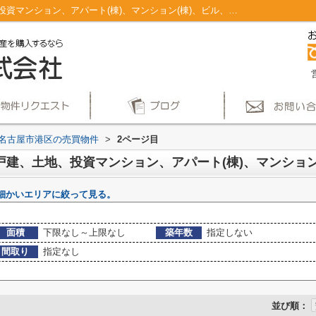
名古屋市港区のマンション、戸建、土地、投資マンション、アパート(棟)、マンション(棟)、ビル、戸建、店舗事務所、その他、土地一覧｜仲介手数料無料！名古屋市で新築戸建てを探すならAplace(2ページ目)
名古屋市港区の売買物件
>
2ページ目
細かいエリアに絞って見る。
面積
下限なし～上限なし
築年数
指定しない
間取り
指定なし
並び順：