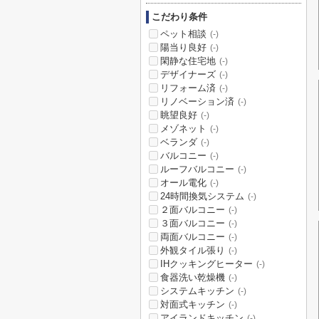
こだわり条件
ペット相談
(-)
陽当り良好
(-)
閑静な住宅地
(-)
デザイナーズ
(-)
リフォーム済
(-)
リノベーション済
(-)
眺望良好
(-)
メゾネット
(-)
ベランダ
(-)
バルコニー
(-)
ルーフバルコニー
(-)
オール電化
(-)
24時間換気システム
(-)
２面バルコニー
(-)
３面バルコニー
(-)
両面バルコニー
(-)
外観タイル張り
(-)
IHクッキングヒーター
(-)
食器洗い乾燥機
(-)
システムキッチン
(-)
対面式キッチン
(-)
アイランドキッチン
(-)