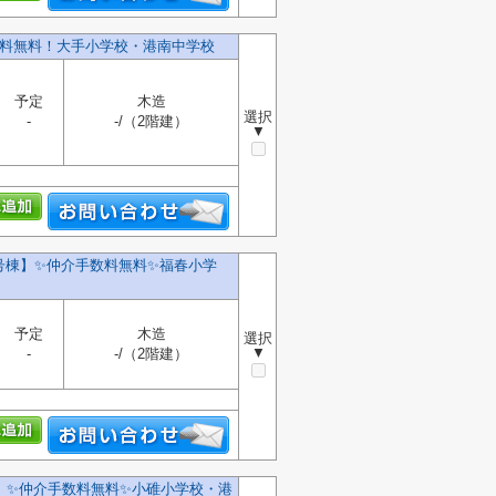
数料無料！大手小学校・港南中学校
予定
木造
選択
-
-/（2階建）
▼
号棟】✨️仲介手数料無料✨️福春小学
予定
木造
選択
▼
-
-/（2階建）
✨️仲介手数料無料✨️小碓小学校・港