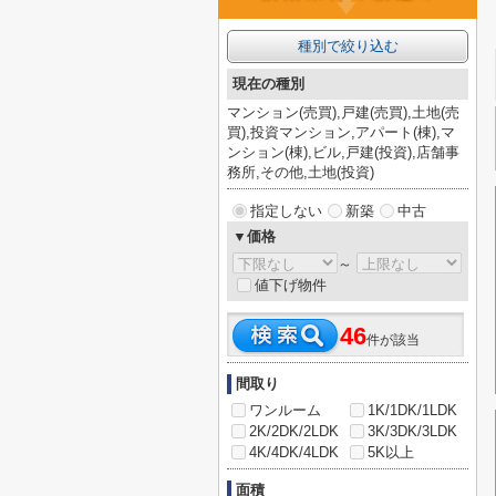
種別で絞り込む
現在の種別
マンション(売買),戸建(売買),土地(売
買),投資マンション,アパート(棟),マ
ンション(棟),ビル,戸建(投資),店舗事
務所,その他,土地(投資)
指定しない
新築
中古
▼価格
～
値下げ物件
46
件が該当
間取り
ワンルーム
1K/1DK/1LDK
2K/2DK/2LDK
3K/3DK/3LDK
4K/4DK/4LDK
5K以上
面積