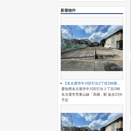
新着物件
【名古屋市中川区打出2丁目286新築戸建A号棟】仲介手数料無料！荒子小学校・一柳中学校
愛知県名古屋市中川区打出２丁目286
名古屋市営東山線「高畑」駅 徒歩23分
予定