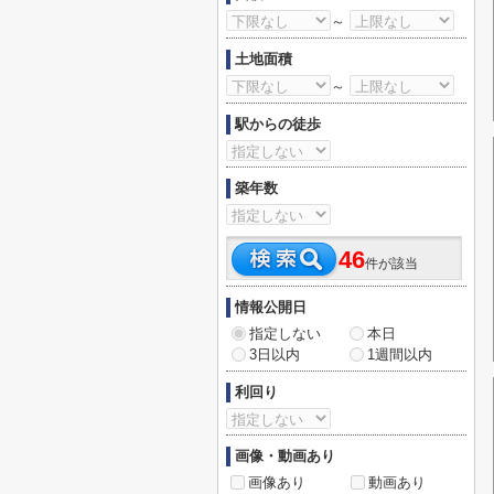
～
土地面積
～
駅からの徒歩
築年数
46
件が該当
情報公開日
指定しない
本日
3日以内
1週間以内
利回り
画像・動画あり
画像あり
動画あり