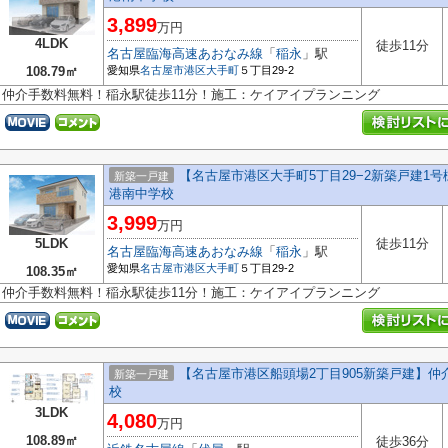
3,899
万円
4LDK
徒歩11分
名古屋臨海高速あおなみ線
「
稲永
」駅
108.79㎡
愛知県
名古屋市港区
大手町
５丁目29-2
仲介手数料無料！稲永駅徒歩11分！施工：ケイアイプランニング
【名古屋市港区大手町5丁目29−2新築戸建1
新築一戸建
港南中学校
3,999
万円
5LDK
徒歩11分
名古屋臨海高速あおなみ線
「
稲永
」駅
愛知県
名古屋市港区
大手町
５丁目29-2
108.35㎡
仲介手数料無料！稲永駅徒歩11分！施工：ケイアイプランニング
【名古屋市港区船頭場2丁目905新築戸建】
新築一戸建
校
3LDK
4,080
万円
108.89㎡
徒歩36分