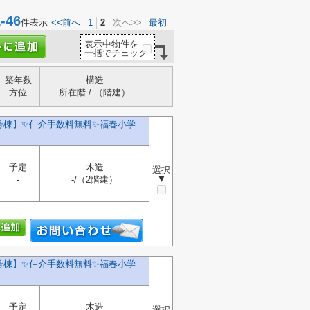
46
件表示
<<前へ
1
2
次へ>>
最初
表示中物件を
一括でチェック
築年数
構造
方位
所在階 / （階建）
号棟】✨️仲介手数料無料✨️福春小学
予定
木造
選択
▼
-
-/（2階建）
号棟】✨️仲介手数料無料✨️福春小学
予定
木造
選択