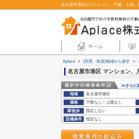
Aplace
>
(売買・投資)地域から探す
>
≫さらに
地域
名古屋市港区
価格
下限なし～上限なし
駅徒歩
指定しない
設備条件
指定なし