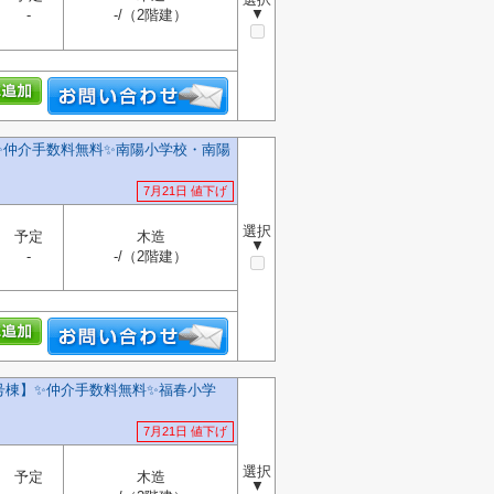
▼
-
-/（2階建）
✨️仲介手数料無料✨️南陽小学校・南陽
7月21日 値下げ
選択
予定
木造
▼
-
-/（2階建）
号棟】✨️仲介手数料無料✨️福春小学
7月21日 値下げ
選択
予定
木造
▼