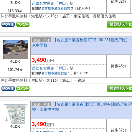
徒歩32分
3LDK
近鉄名古屋線
「
戸田
」駅
愛知県
名古屋市港区
春田野
２丁目1404-1
113.33㎡
仲介手数料無料！港北駅バス16分！施工：東栄住宅 長期優良住宅
【名古屋市港区秋葉1丁目130-231新築戸建】
新築一戸建
東中学校
3,490
万円
4LDK
徒歩48分
近鉄名古屋線
「
戸田
」駅
101.74㎡
愛知県
名古屋市港区
秋葉
１丁目130-231
仲介手数料無料！戸田駅バス11分！施工：一建設
【名古屋市港区春田野2丁目1404-1新築戸建3
新築一戸建
校・南陽中学校
3,490
万円
4LDK
徒歩32分