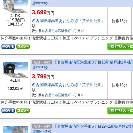
北中学校
3,699
万円
4LDK
＋1S(納戸)
名古屋臨海高速あおなみ線
「
荒子川公園
」
徒歩13分
104.33㎡
駅
愛知県
名古屋市港区
港北町
３丁目18
仲介手数料無料！港北駅徒歩13分！施工：ケイアイプランニング 長期優良
【名古屋市港区港北町3丁目18新築戸建1号棟】
新築一戸建
北中学校
3,799
万円
4LDK
名古屋臨海高速あおなみ線
「
荒子川公園
」
徒歩13分
102.05㎡
駅
愛知県
名古屋市港区
港北町
３丁目18
仲介手数料無料！港北駅徒歩13分！施工：ケイアイプランニング 長期優良
【名古屋市港区大手町5丁目29−2新築戸建2
新築一戸建
港南中学校