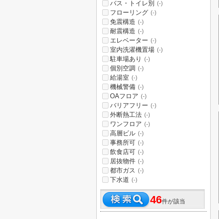
バス・トイレ別
(-)
フローリング
(-)
免震構造
(-)
耐震構造
(-)
エレベーター
(-)
室内洗濯機置場
(-)
駐車場あり
(-)
個別空調
(-)
給湯室
(-)
機械警備
(-)
OAフロア
(-)
バリアフリー
(-)
外断熱工法
(-)
ワンフロア
(-)
高層ビル
(-)
事務所可
(-)
飲食店可
(-)
居抜物件
(-)
都市ガス
(-)
下水道
(-)
46
件が該当