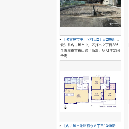
【名古屋市中川区打出2丁目286新築戸建B号棟】仲介手数料無料！荒子小学校・一柳中学校
愛知県名古屋市中川区打出２丁目286
名古屋市営東山線「高畑」駅 徒歩23分
予定
【名古屋市港区稲永５丁目1349新築戸建】仲介手数料無料！