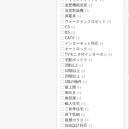
追焚機能浴室
(-)
浴室乾燥機
(-)
床暖房
(-)
ウォークインクロゼット
(-)
CS
(-)
BS
(-)
CATV
(-)
インターネット対応
(-)
オートロック
(-)
TVモニタ付インターホン
(-)
宅配ボックス
(-)
2階以上
(-)
10階以上
(-)
20階以上
(-)
1階の物件
(-)
最上階
(-)
南向き
(-)
角部屋
(-)
輸入住宅
(-)
二世帯住宅
(-)
床下収納
(-)
複層ガラス
(-)
自由設計対応
(-)