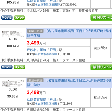
近鉄名古屋線
「
戸田
」駅
105.78㎡
愛知県
名古屋市港区
春田野
２丁目1404-1
仲介手数料無料！港北駅バス16分！施工：東栄住宅 長期優良住宅
【名古屋市港区福田1丁目110-5新築戸建1号
新築一戸建
陽中学校
4LDK
3,499
万円
100.44㎡
徒歩35分
近鉄名古屋線
「
戸田
」駅
愛知県
名古屋市港区
福田
１丁目110-5
仲介手数料無料！八田駅徒歩24分！施工：ファースト住建
【名古屋市港区福田1丁目110-5新築戸建2号
新築一戸建
陽中学校
3LDK
3,499
万円
99.63㎡
徒歩35分
近鉄名古屋線
「
戸田
」駅
愛知県
名古屋市港区
福田
１丁目110-5
仲介手数料無料！八田駅徒歩24分！施工：ファースト住建