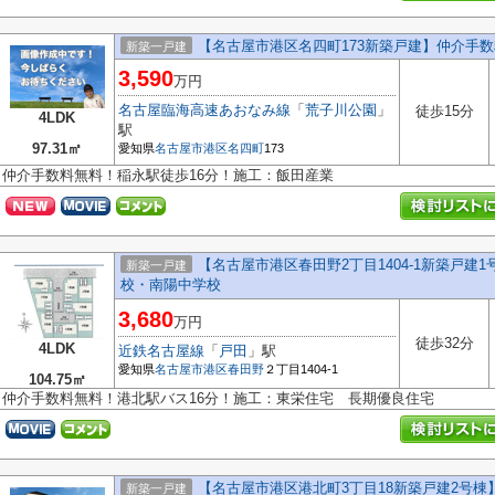
【名古屋市港区名四町173新築戸建】仲介手
新築一戸建
3,590
万円
名古屋臨海高速あおなみ線
「
荒子川公園
」
徒歩15分
4LDK
駅
97.31㎡
愛知県
名古屋市港区
名四町
173
仲介手数料無料！稲永駅徒歩16分！施工：飯田産業
【名古屋市港区春田野2丁目1404-1新築戸建1
新築一戸建
校・南陽中学校
3,680
万円
徒歩32分
4LDK
近鉄名古屋線
「
戸田
」駅
愛知県
名古屋市港区
春田野
２丁目1404-1
104.75㎡
仲介手数料無料！港北駅バス16分！施工：東栄住宅 長期優良住宅
【名古屋市港区港北町3丁目18新築戸建2号棟】
新築一戸建