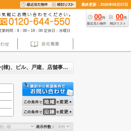
最終更新：2026年08月07日
00
00
件
件
最近見た物件
検討リスト
営業時間：9：00～19：00
定休日：水曜日
名古屋市港区 マンション、戸建、土地、投資マンション、アパート(棟)、マンション(棟)、ビル、戸建、店舗事務所、その他、土地一覧(2ページ目)
表示件数：