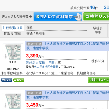
46
31-
該当公開件数
件
外観
/
間取り図
価格
駅徒歩
停歩
交通 / 所在地
間取り/面積
【名古屋市港区春田野2丁目1404-1新築戸建4
新築一戸建
校・南陽中学校
3,390
万円
徒歩32分
3LDK
近鉄名古屋線
「
戸田
」駅
愛知県
名古屋市港区
春田野
２丁目1404-1
100.19㎡
仲介手数料無料！港北駅バス16分！施工：東栄住宅 長期優良住宅
【名古屋市港区春田野2丁目1404-1新築戸建5
新築一戸建
校・南陽中学校
3,450
万円