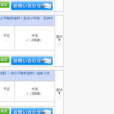
】仲介手数料無料！高木小学校・宝神中
予定
木造
選択
-
-/（2階建）
▼
号棟】✨️仲介手数料無料✨️福春小学
予定
木造
選択
▼
-
-/（2階建）