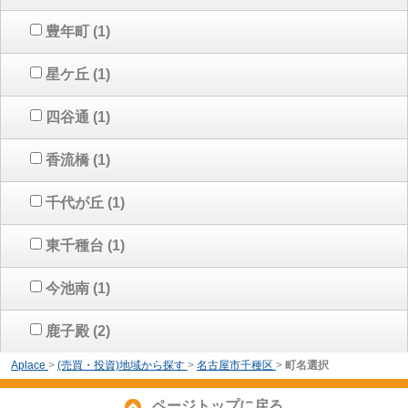
豊年町
(1)
星ケ丘
(1)
四谷通
(1)
香流橋
(1)
千代が丘
(1)
東千種台
(1)
今池南
(1)
鹿子殿
(2)
Aplace
>
(売買・投資)地域から探す
>
名古屋市千種区
>
町名選択
ページトップに戻る