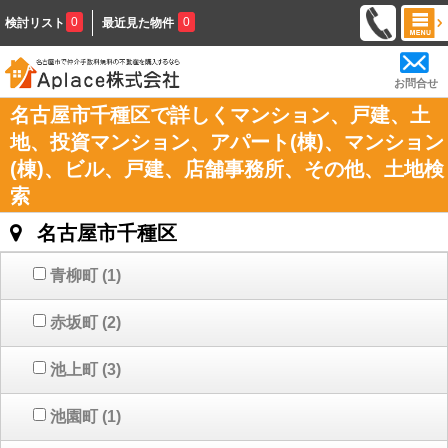
0
0
検討リスト
最近見た物件
お問合せ
名古屋市千種区で詳しくマンション、戸建、土
地、投資マンション、アパート(棟)、マンション
(棟)、ビル、戸建、店舗事務所、その他、土地検
索
名古屋市千種区
青柳町
(1)
赤坂町
(2)
池上町
(3)
池園町
(1)