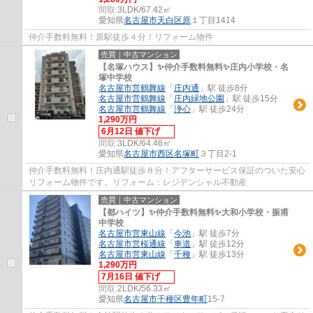
間取:
3LDK/67.42㎡
愛知県
名古屋市天白区
原
１丁目1414
仲介手数料無料！原駅徒歩４分！リフォーム物件
売買｜中古マンション
【名塚ハウス】✨️仲介手数料無料✨️庄内小学校・名
塚中学校
名古屋市営鶴舞線
「
庄内通
」駅 徒歩8分
名古屋市営鶴舞線
「
庄内緑地公園
」駅 徒歩15分
名古屋市営鶴舞線
「
浄心
」駅 徒歩24分
1,290万円
6月12日 値下げ
間取:
3LDK/64.46㎡
愛知県
名古屋市西区
名塚町
３丁目2-1
仲介手数料無料！庄内通駅徒歩８分！アフターサービス保証のついた安心
リフォーム物件です。リフォーム：レジデンシャル不動産
売買｜中古マンション
【都ハイツ】✨️仲介手数料無料✨️大和小学校・振甫
中学校
名古屋市営東山線
「
今池
」駅 徒歩7分
名古屋市営桜通線
「
車道
」駅 徒歩12分
名古屋市営東山線
「
千種
」駅 徒歩13分
1,290万円
7月16日 値下げ
間取:
2LDK/56.33㎡
愛知県
名古屋市千種区
豊年町
15-7