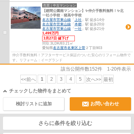
売買｜中古マンション
【廻間公園南マンション】✨️仲介手数料無料！✨️北
一社小学校・猪高中学校
名古屋市営東山線
「
上社
」駅 徒歩14分
名古屋市営東山線
「
本郷
」駅 徒歩20分
名古屋市営東山線
「
一社
」駅 徒歩21分
1,499万円
3月27日 値下げ
間取:
3LDK/83.21㎡
愛知県
名古屋市名東区
上菅
２丁目903
仲介手数料無料！アフターサービス保証のついた安心のリフォーム物件で
す。リフォーム：イーグランド
該当公開件数
152
件
1-20
件表示
1
2
3
4
5
<<前へ
次へ>>
最初
チェックした物件をまとめて
検討リストに追加
お問い合わせ
さらに条件を絞り込む