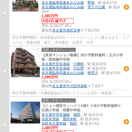
名古屋臨海高速あおなみ線
「
野跡
」駅 徒歩27分
名古屋臨海高速あおなみ線
「
荒子川公園
」駅 徒歩
34分
1,380万円
6月4日 値下げ
間取:
3LDK/77.28㎡
愛知県
名古屋市港区
宝神
５丁目1704
仲介手数料無料！稲永駅徒歩20分！ペットといっしょに暮らせます。リフ
ォーム：東新住販 施工：木内建設 分譲主：大京
売買｜中古マンション
【真栄マンション蜆橋】仲介手数料無料！玉川小学
校・昭和橋中学校
名古屋市営名港線
「
六番町
」駅 徒歩18分
名古屋市営名港線
「
日比野
」駅 徒歩22分
名古屋臨海高速あおなみ線
「
南荒子
」駅 徒歩24分
1,399万円
間取:
3LDK/70.00㎡
愛知県
名古屋市中川区
外新町
４丁目4-7
仲介手数料無料！六番町駅徒歩17分！リフォーム済み！角部屋！
売買｜中古マンション
【ニュー堀田サンハイツA棟】✨️仲介手数料無料✨️
伝馬小学校・明豊中学校
名古屋市営名城線
「
堀田
」駅 徒歩11分
名鉄常滑線
「
豊田本町
」駅 徒歩10分
名鉄名古屋本線
「
堀田
」駅 徒歩14分
1,480万円