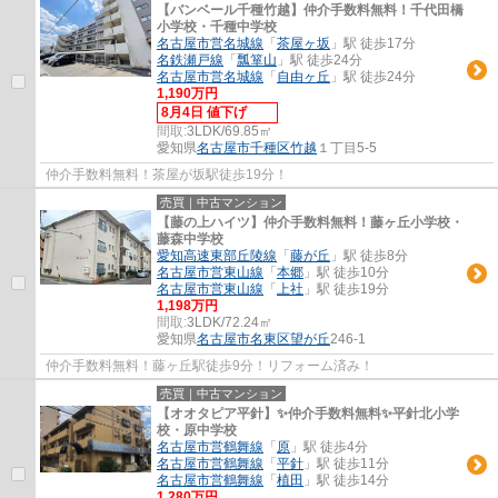
【バンベール千種竹越】仲介手数料無料！千代田橋
小学校・千種中学校
名古屋市営名城線
「
茶屋ヶ坂
」駅 徒歩17分
名鉄瀬戸線
「
瓢箪山
」駅 徒歩24分
名古屋市営名城線
「
自由ヶ丘
」駅 徒歩24分
1,190万円
8月4日 値下げ
間取:
3LDK/69.85㎡
愛知県
名古屋市千種区
竹越
１丁目5-5
仲介手数料無料！茶屋が坂駅徒歩19分！
売買｜中古マンション
【藤の上ハイツ】仲介手数料無料！藤ヶ丘小学校・
藤森中学校
愛知高速東部丘陵線
「
藤が丘
」駅 徒歩8分
名古屋市営東山線
「
本郷
」駅 徒歩10分
名古屋市営東山線
「
上社
」駅 徒歩19分
1,198万円
間取:
3LDK/72.24㎡
愛知県
名古屋市名東区
望が丘
246-1
仲介手数料無料！藤ヶ丘駅徒歩9分！リフォーム済み！
売買｜中古マンション
【オオタピア平針】✨️仲介手数料無料✨️平針北小学
校・原中学校
名古屋市営鶴舞線
「
原
」駅 徒歩4分
名古屋市営鶴舞線
「
平針
」駅 徒歩11分
名古屋市営鶴舞線
「
植田
」駅 徒歩14分
1,280万円