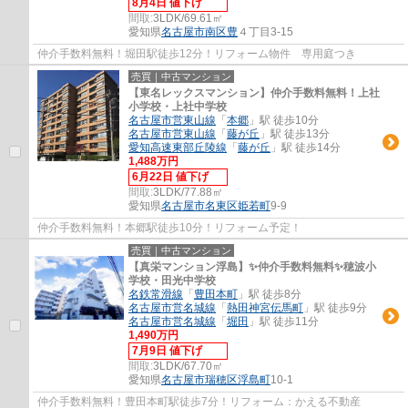
8月4日 値下げ
間取:
3LDK/69.61㎡
愛知県
名古屋市南区
豊
４丁目3-15
仲介手数料無料！堀田駅徒歩12分！リフォーム物件 専用庭つき
売買｜中古マンション
【東名レックスマンション】仲介手数料無料！上社
小学校・上社中学校
名古屋市営東山線
「
本郷
」駅 徒歩10分
名古屋市営東山線
「
藤が丘
」駅 徒歩13分
愛知高速東部丘陵線
「
藤が丘
」駅 徒歩14分
1,488万円
6月22日 値下げ
間取:
3LDK/77.88㎡
愛知県
名古屋市名東区
姫若町
9-9
仲介手数料無料！本郷駅徒歩10分！リフォーム予定！
売買｜中古マンション
【真栄マンション浮島】✨️仲介手数料無料✨️穂波小
学校・田光中学校
名鉄常滑線
「
豊田本町
」駅 徒歩8分
名古屋市営名城線
「
熱田神宮伝馬町
」駅 徒歩9分
名古屋市営名城線
「
堀田
」駅 徒歩11分
1,490万円
7月9日 値下げ
間取:
3LDK/67.70㎡
愛知県
名古屋市瑞穂区
浮島町
10-1
仲介手数料無料！豊田本町駅徒歩7分！リフォーム：かえる不動産