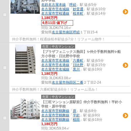
郊中学校
名鉄名古屋本線
「
呼続
」駅 徒歩5分
名古屋市営名城線
「
妙音通
」駅 徒歩10分
名古屋市営桜通線
「
桜本町
」駅 徒歩14分
1,180万円
6月11日 値下げ
間取:
3LDK/74.16㎡
愛知県
名古屋市南区
呼続
１丁目15-4
仲介手数料無料！桜通線桜本駅徒歩7分！リフォーム物件！
売買｜中古マンション
【プラザフェニックス熱田】✨️仲介手数料無料✨️船
方小学校・日比野中学校
名古屋市営名港線
「
六番町
」駅 徒歩5分
名古屋市営名港線
「
日比野
」駅 徒歩15分
名古屋市営名城線
「
黒川
」駅 徒歩19分
1,180万円
間取:
3LDK/63.08㎡
愛知県
名古屋市熱田区
二番
２丁目2-24
仲介手数料無料！六番町駅徒歩6分！リフォーム済み！
売買｜中古マンション
【三旺マンション原駅前】仲介手数料無料！平針小
学校・原中学校
名古屋市営鶴舞線
「
原
」駅 徒歩8分
名古屋市営鶴舞線
「
平針
」駅 徒歩9分
名古屋市営鶴舞線
「
植田
」駅 徒歩18分
1,180万円
間取:
3DK/59.04㎡