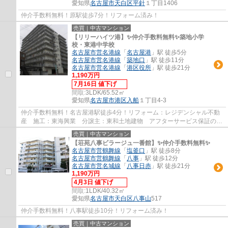
愛知県
名古屋市天白区
平針
１丁目1406
仲介手数料無料！原駅徒歩7分！リフォーム済み！
売買｜中古マンション
【リリーハイツ港】✨️仲介手数料無料✨️築地小学
校・東港中学校
名古屋市営名港線
「
名古屋港
」駅 徒歩5分
名古屋市営名港線
「
築地口
」駅 徒歩11分
名古屋市営名港線
「
港区役所
」駅 徒歩21分
1,190万円
7月16日 値下げ
間取:
3LDK/65.52㎡
愛知県
名古屋市港区
入船
１丁目4-3
仲介手数料無料！名古屋港駅徒歩4分！リフォーム：レジデンシャル不動
産 施工：東海興業 分譲主：東和土地建物 アフターサービス保証のつ
いた安心リフォーム物件です。
売買｜中古マンション
【荘苑八事ビラージュ一番館】✨️仲介手数料無料✨️
名古屋市営鶴舞線
「
塩釜口
」駅 徒歩8分
名古屋市営鶴舞線
「
八事
」駅 徒歩12分
名古屋市営名城線
「
八事日赤
」駅 徒歩21分
1,190万円
4月3日 値下げ
間取:
1LDK/40.32㎡
愛知県
名古屋市天白区
八事山
517
仲介手数料無料！八事駅徒歩10分！リフォーム済み！
売買｜中古マンション