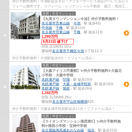
仲介手数料無料！今池駅徒歩８分！アフターサービス保証のついた安心リ
フォーム物件です。リフォーム：レジデンシャル不動産 施工：鬼頭工務
店 分譲主：野松建設㈱
売買｜中古マンション
【丸美タウンマンション今池】仲介手数料無料！
名古屋市営東山線
「
今池
」駅 徒歩4分
中央線
「
千種
」駅 徒歩11分
名古屋市営東山線
「
千種
」駅 徒歩11分
1,290万円
6月23日 値下げ
間取:
2LDK/51.03㎡
愛知県
名古屋市千種区
今池
３丁目12-3
仲介手数料無料！今池駅徒歩4分！リフォーム済み！
売買｜中古マンション
【大森アイリス弐番館】✨️仲介手数料無料✨️大森北
小学校・大森中学校
名鉄瀬戸線
「
印場
」駅 徒歩15分
名鉄瀬戸線
「
大森・金城学院前
」駅 徒歩16分
名鉄瀬戸線
「
旭前
」駅 徒歩26分
1,350万円
間取:
2LDK/66.28㎡
愛知県
名古屋市守山区
御膳洞
425
仲介手数料無料！大森金城学院前駅徒歩11分！リフォーム済み！
売買｜中古マンション
【ライオンズマンション港西第5】✨️仲介手数料無
料✨️港西小学校・宝神中学校
名古屋臨海高速あおなみ線
「
稲永
」駅 徒歩22分