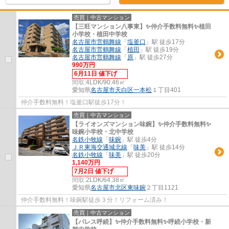
売買｜中古マンション
【三旺マンション八事東】✨️仲介手数料無料✨️植田
小学校・植田中学校
名古屋市営鶴舞線
「
塩釜口
」駅 徒歩17分
名古屋市営鶴舞線
「
植田
」駅 徒歩19分
名古屋市営鶴舞線
「
原
」駅 徒歩27分
990万円
6月11日 値下げ
間取:
4LDK/90.46㎡
愛知県
名古屋市天白区
一本松
１丁目401
仲介手数料無料！塩釜口駅徒歩17分！
売買｜中古マンション
【ライオンズマンション味鋺】✨️仲介手数料無料✨️
味鋺小学校・北中学校
名鉄小牧線
「
味鋺
」駅 徒歩4分
ＪＲ東海交通城北線
「
味美
」駅 徒歩14分
名鉄小牧線
「
味美
」駅 徒歩20分
1,140万円
7月2日 値下げ
間取:
2LDK/64.38㎡
愛知県
名古屋市北区
東味鋺
２丁目1121
仲介手数料無料！味鋺駅徒歩３分！リフォーム済み！
売買｜中古マンション
【パレス呼続】✨️仲介手数料無料✨️呼続小学校・新