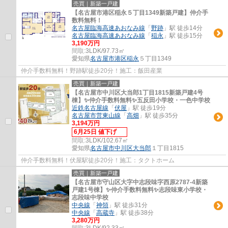
売買｜新築一戸建
【名古屋市港区稲永５丁目1349新築戸建】仲介手
数料無料！
名古屋臨海高速あおなみ線
「
野跡
」駅 徒歩14分
名古屋臨海高速あおなみ線
「
稲永
」駅 徒歩15分
3,190万円
間取:
3LDK/97.73㎡
愛知県
名古屋市港区
稲永
５丁目1349
仲介手数料無料！野跡駅徒歩20分！施工：飯田産業
売買｜新築一戸建
【名古屋市中川区大当郎1丁目1815新築戸建4号
棟】✨️仲介手数料無料✨️五反田小学校・一色中学校
近鉄名古屋線
「
伏屋
」駅 徒歩19分
名古屋市営東山線
「
高畑
」駅 徒歩35分
3,194万円
6月25日 値下げ
間取:
3LDK/102.67㎡
愛知県
名古屋市中川区
大当郎
１丁目1815
仲介手数料無料！伏屋駅徒歩20分！施工：タクトホーム
売買｜新築一戸建
【名古屋市守山区大字中志段味字西原2787-4新築
戸建1号棟】✨️仲介手数料無料✨️志段味東小学校・
志段味中学校
中央線
「
神領
」駅 徒歩31分
中央線
「
高蔵寺
」駅 徒歩38分
3,280万円
間取:
3LDK/92.33㎡