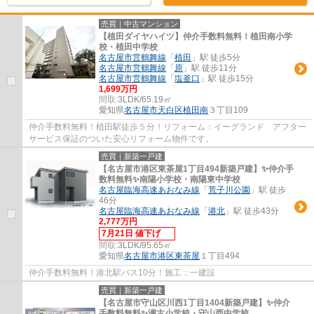
売買｜中古マンション
【植田ダイヤハイツ】仲介手数料無料！植田南小学
校・植田中学校
名古屋市営鶴舞線
「
植田
」駅 徒歩5分
名古屋市営鶴舞線
「
原
」駅 徒歩11分
名古屋市営鶴舞線
「
塩釜口
」駅 徒歩15分
1,699万円
間取:
3LDK/65.19㎡
愛知県
名古屋市天白区
植田南
３丁目109
仲介手数料無料！植田駅徒歩５分！リフォーム：イーグランド アフター
サービス保証のついた安心リフォーム物件です。
売買｜新築一戸建
【名古屋市港区東茶屋1丁目494新築戸建】✨️仲介手
数料無料✨️南陽小学校・南陽東中学校
名古屋臨海高速あおなみ線
「
荒子川公園
」駅 徒歩
46分
名古屋臨海高速あおなみ線
「
港北
」駅 徒歩43分
2,777万円
7月21日 値下げ
間取:
3LDK/95.65㎡
愛知県
名古屋市港区
東茶屋
１丁目494
仲介手数料無料！港北駅バス10分！施工：一建設
売買｜新築一戸建
【名古屋市守山区川西1丁目1404新築戸建】✨️仲介
手数料無料✨️瀬古小学校・守山西中学校