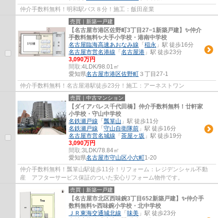
仲介手数料無料！明和駅バス８分！施工：飯田産業
売買｜新築一戸建
【名古屋市港区佐野町3丁目27−1新築戸建】✨️仲介
手数料無料✨️大手小学校・港南中学校
名古屋臨海高速あおなみ線
「
稲永
」駅 徒歩16分
名古屋市営名港線
「
名古屋港
」駅 徒歩23分
3,090万円
間取:
4LDK/98.01㎡
愛知県
名古屋市港区
佐野町
３丁目27-1
仲介手数料無料！名古屋港駅徒歩23分！施工：アーネストワン
売買｜中古マンション
【ダイアパレス千代田橋】仲介手数料無料！廿軒家
小学校・守山中学校
名鉄瀬戸線
「
瓢箪山
」駅 徒歩11分
名鉄瀬戸線
「
守山自衛隊前
」駅 徒歩16分
名古屋市営名城線
「
茶屋ヶ坂
」駅 徒歩19分
3,090万円
間取:
3LDK/78.84㎡
愛知県
名古屋市守山区
小六町
1-20
仲介手数料無料！瓢箪山駅徒歩11分！リフォーム：レジデンシャル不動
産 アフターサービス保証のついた安心リフォーム物件です。
売買｜新築一戸建
【名古屋市北区西味鋺3丁目652新築戸建】✨️仲介手
数料無料✨️西味鋺小学校・北中学校
ＪＲ東海交通城北線
「
味美
」駅 徒歩23分