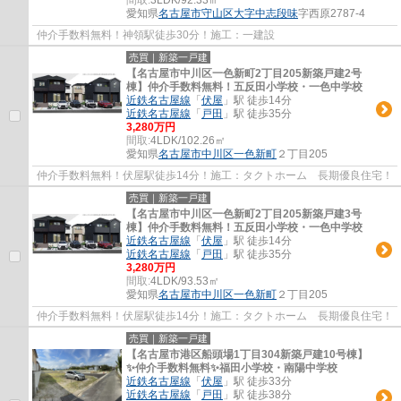
愛知県
名古屋市守山区
大字中志段味
字西原2787-4
仲介手数料無料！神領駅徒歩30分！施工：一建設
売買｜新築一戸建
【名古屋市中川区一色新町2丁目205新築戸建2号
棟】仲介手数料無料！五反田小学校・一色中学校
近鉄名古屋線
「
伏屋
」駅 徒歩14分
近鉄名古屋線
「
戸田
」駅 徒歩35分
3,280万円
間取:
4LDK/102.26㎡
愛知県
名古屋市中川区
一色新町
２丁目205
仲介手数料無料！伏屋駅徒歩14分！施工：タクトホーム 長期優良住宅！
売買｜新築一戸建
【名古屋市中川区一色新町2丁目205新築戸建3号
棟】仲介手数料無料！五反田小学校・一色中学校
近鉄名古屋線
「
伏屋
」駅 徒歩14分
近鉄名古屋線
「
戸田
」駅 徒歩35分
3,280万円
間取:
4LDK/93.53㎡
愛知県
名古屋市中川区
一色新町
２丁目205
仲介手数料無料！伏屋駅徒歩14分！施工：タクトホーム 長期優良住宅！
売買｜新築一戸建
【名古屋市港区船頭場1丁目304新築戸建10号棟】
✨️仲介手数料無料✨️福田小学校・南陽中学校
近鉄名古屋線
「
伏屋
」駅 徒歩33分
近鉄名古屋線
「
戸田
」駅 徒歩38分