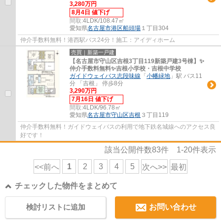
3,280万円
8月4日 値下げ
間取:
4LDK/108.47㎡
愛知県
名古屋市港区
船頭場
１丁目304
仲介手数料無料！港西駅バス24分！施工：アイディホーム
売買｜新築一戸建
【名古屋市守山区吉根3丁目119新築戸建3号棟】✨️
仲介手数料無料✨️吉根小学校・吉根中学校
ガイドウェイバス志段味線
「
小幡緑地
」駅 バス11
分 「吉根」 停歩8分
3,290万円
7月16日 値下げ
間取:
4LDK/96.78㎡
愛知県
名古屋市守山区
吉根
３丁目119
仲介手数料無料！ガイドウェイバスの利用で地下鉄名城線へのアクセス良
好です！
該当公開件数
83
件
1-20
件表示
1
2
3
4
5
<<前へ
次へ>>
最初
チェックした物件をまとめて
検討リストに追加
お問い合わせ