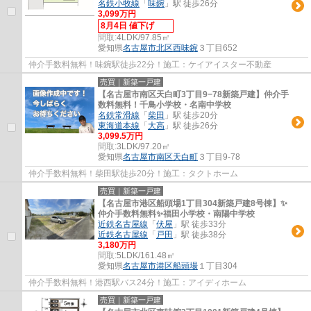
名鉄小牧線
「
味鋺
」駅 徒歩26分
3,099万円
8月4日 値下げ
間取:
4LDK/97.85㎡
愛知県
名古屋市北区
西味鋺
３丁目652
仲介手数料無料！味鋺駅徒歩22分！施工：ケイアイスター不動産
売買｜新築一戸建
【名古屋市南区天白町3丁目9−78新築戸建】仲介手
数料無料！千鳥小学校・名南中学校
名鉄常滑線
「
柴田
」駅 徒歩20分
東海道本線
「
大高
」駅 徒歩26分
3,099.5万円
間取:
3LDK/97.20㎡
愛知県
名古屋市南区
天白町
３丁目9-78
仲介手数料無料！柴田駅徒歩20分！施工：タクトホーム
売買｜新築一戸建
【名古屋市港区船頭場1丁目304新築戸建8号棟】✨️
仲介手数料無料✨️福田小学校・南陽中学校
近鉄名古屋線
「
伏屋
」駅 徒歩33分
近鉄名古屋線
「
戸田
」駅 徒歩38分
3,180万円
間取:
5LDK/161.48㎡
愛知県
名古屋市港区
船頭場
１丁目304
仲介手数料無料！港西駅バス24分！施工：アイディホーム
売買｜新築一戸建