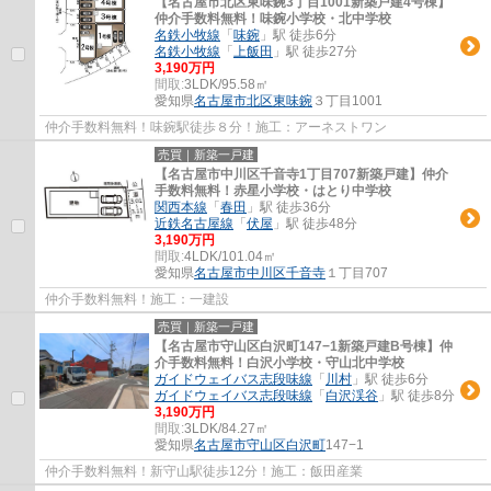
【名古屋市北区東味鋺3丁目1001新築戸建4号棟】
仲介手数料無料！味鋺小学校・北中学校
名鉄小牧線
「
味鋺
」駅 徒歩6分
名鉄小牧線
「
上飯田
」駅 徒歩27分
3,190万円
間取:
3LDK/95.58㎡
愛知県
名古屋市北区
東味鋺
３丁目1001
仲介手数料無料！味鋺駅徒歩８分！施工：アーネストワン
売買｜新築一戸建
【名古屋市中川区千音寺1丁目707新築戸建】仲介
手数料無料！赤星小学校・はとり中学校
関西本線
「
春田
」駅 徒歩36分
近鉄名古屋線
「
伏屋
」駅 徒歩48分
3,190万円
間取:
4LDK/101.04㎡
愛知県
名古屋市中川区
千音寺
１丁目707
仲介手数料無料！施工：一建設
売買｜新築一戸建
【名古屋市守山区白沢町147−1新築戸建B号棟】仲
介手数料無料！白沢小学校・守山北中学校
ガイドウェイバス志段味線
「
川村
」駅 徒歩6分
ガイドウェイバス志段味線
「
白沢渓谷
」駅 徒歩8分
3,190万円
間取:
3LDK/84.27㎡
愛知県
名古屋市守山区
白沢町
147−1
仲介手数料無料！新守山駅徒歩12分！施工：飯田産業