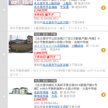
名古屋市営上飯田線
「
上飯田
」駅 徒歩13分
名古屋市営名城線
「
平安通
」駅 徒歩24分
2,790万円
8月4日 値下げ
間取:
4LDK/98.00㎡
愛知県
名古屋市守山区
川西
１丁目1404
仲介手数料無料！上飯田駅徒歩11分！施工：アーネストワン
売買｜新築一戸建
【名古屋市守山区吉根3丁目119新築戸建1号棟】✨️
仲介手数料無料✨️吉根小学校・吉根中学校
ガイドウェイバス志段味線
「
小幡緑地
」駅 バス11
分 「吉根」 停歩8分
2,890万円
7月16日 値下げ
間取:
4LDK/95.58㎡
愛知県
名古屋市守山区
吉根
３丁目119
仲介手数料無料！ガイドウェイバスの利用で地下鉄名城線へのアクセス良
好です！
売買｜新築一戸建
【名古屋市緑区大高町字東古根49-8新築戸建A号
棟】✨️仲介手数料無料✨️大高小学校・大高中学校
名鉄常滑線
「
名和
」駅 徒歩26分
東海道本線
「
大高
」駅 徒歩31分
2,990万円
間取:
3LDK/84.68㎡
愛知県
名古屋市緑区
大高町
字東古根