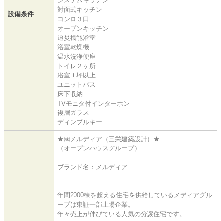
システムキッチン
対面式キッチン
設備条件
コンロ３口
オープンキッチン
追焚機能浴室
浴室乾燥機
温水洗浄便座
トイレ２ヶ所
浴室１坪以上
ユニットバス
床下収納
TVモニタ付インターホン
複層ガラス
ディンプルキー
★㈱メルディア（三栄建築設計）★
（オープンハウスグループ）
――――――――――――
ブランド名：メルディア
――――――――――――
年間2000棟を超える住宅を供給しているメディアグル
ープは東証一部上場企業。
年々売上が伸びている人気の分譲住宅です。