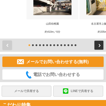
山田幼稚園
名古屋市上
約410m／6分
約335
前
メールでお問い合わせする(無料)
電話でお問い合わせする
メールで共有する
LINEで共有する
こだわり特集