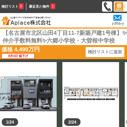
0
1
検討リスト
最近見た物件
お問合せ
【名古屋市北区山田4丁目11-7新築戸建1号棟】✨️
仲介手数料無料✨️六郷小学校・大曽根中学校
価格
4,490
万円
検討リストに追加
8月4日 値下げ
1/24
2/24