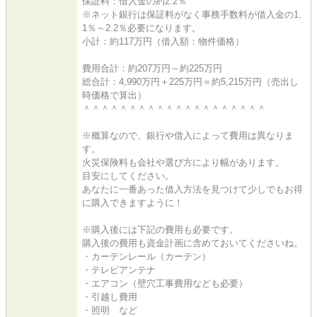
保証料：借入金の約2.2％
※ネット銀行は保証料がなく事務手数料が借入金の1.
1％～2.2％必要になります。
小計：約117万円（借入額：物件価格）
費用合計：約207万円～約225万円
総合計：4,990万円＋225万円＝約5,215万円（売出し
時価格で算出）
＾＾＾＾＾＾＾＾＾＾＾＾＾＾＾＾＾＾＾＾
※概算なので、銀行や借入によって費用は異なりま
す。
火災保険料も会社や選び方により幅があります。
目安にしてください。
あなたに一番あった借入方法を見つけて少しでもお得
に購入できますように！
※購入後には下記の費用も必要です。
購入後の費用も資金計画に含めておいてくださいね。
・カーテンレール（カーテン）
・テレビアンテナ
・エアコン（壁穴工事費用なども必要）
・引越し費用
・照明 など