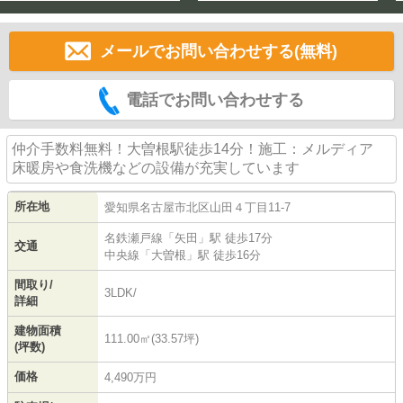
メールでお問い合わせする(無料)
電話でお問い合わせする
仲介手数料無料！大曽根駅徒歩14分！施工：メルディア
床暖房や食洗機などの設備が充実しています
所在地
愛知県
名古屋市北区
山田
４丁目11-7
名鉄瀬戸線
「
矢田
」駅 徒歩17分
交通
中央線
「
大曽根
」駅 徒歩16分
間取り/
3LDK/
詳細
建物面積
111.00㎡(33.57坪)
(坪数)
価格
4,490万円