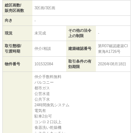
総区画数/
3区画/3区画
販売区画数
向き
-
その他の法令
現況
未完成
-
上の制限
取引態様/
第R07確認建築CI
仲介/相談
建築確認番号
引渡時期
東海A1726号
取引条件の有
物件番号
101532084
2026年08月18日
効期限
仲介手数料無料
バルコニー
都市ガス
公営水道
公共下水
24時間換気システム
電気有
駐車2台可
コンロ２口以上
食器洗い乾燥機