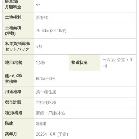
駐車場/
-/-
月額料金
土地権利
所有権
土地面積
76.63㎡(23.18坪)
(坪数)
私道負担面積/
-/無
セットバック
一方(西 公道 7.9
地目/地勢
宅地/-
接道状況
m)
建ぺい率/
60%/200%
容積率
用途地域
第一種住居
都市計画
市街化区域
種別/構造
新築一戸建/木造
階建
3階建
築年月
2026年 6月 (予定)