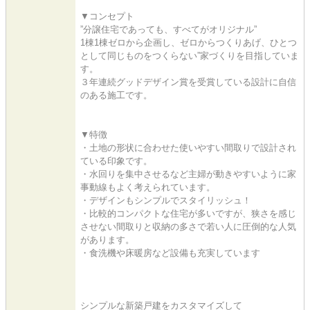
▼コンセプト
”分譲住宅であっても、すべてがオリジナル”
1棟1棟ゼロから企画し、ゼロからつくりあげ、ひとつ
として同じものをつくらない”家づくりを目指していま
す。
３年連続グッドデザイン賞を受賞している設計に自信
のある施工です。
▼特徴
・土地の形状に合わせた使いやすい間取りで設計され
ている印象です。
・水回りを集中させるなど主婦が動きやすいように家
事動線もよく考えられています。
・デザインもシンプルでスタイリッシュ！
・比較的コンパクトな住宅が多いですが、狭さを感じ
させない間取りと収納の多さで若い人に圧倒的な人気
があります。
・食洗機や床暖房など設備も充実しています
シンプルな新築戸建をカスタマイズして