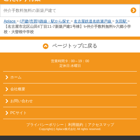
仲介手数料無料の新築戸建て
Aplace
>
(戸建(売買))路線・駅から探す
>
名古屋鉄道名鉄瀬戸線
>
矢田駅
>
【名古屋市北区山田4丁目11-7新築戸建1号棟】✨️仲介手数料無料✨️六郷小学
校・大曽根中学校
ページトップに戻る
営業時間:9：00～19：00
定休日:水曜日
ホーム
会社概要
お問い合わせ
PCサイト
プライバシーポリシー
利用規約
｜アクセスマップ
｜
Copyright(c) Aplace株式会社 All rights reserved.