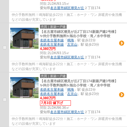
間取:
2LDK/93.15㎡
愛知県
名古屋市緑区
潮見が丘
２丁目174
仲介手数料無料！鳴海駅徒歩22分！施工：ホーク・ワン 床暖房や食洗機
などの設備が充実しています
売買｜新築一戸建
【名古屋市緑区潮見が丘2丁目174新築戸建2号棟】
✨️仲介手数料無料✨️旭出小学校・滝ノ水中学校
名鉄名古屋本線
「
鳴海
」駅 徒歩22分
名鉄名古屋本線
「
左京山
」駅 徒歩23分
4,380万円
間取:
2LDK/93.15㎡
愛知県
名古屋市緑区
潮見が丘
２丁目174
仲介手数料無料！鳴海駅徒歩22分！施工：ホーク・ワン 床暖房や食洗機
などの設備が充実しています
売買｜新築一戸建
【名古屋市緑区潮見が丘2丁目174新築戸建3号棟】
✨️仲介手数料無料✨️旭出小学校・滝ノ水中学校
名鉄名古屋本線
「
鳴海
」駅 徒歩22分
名鉄名古屋本線
「
左京山
」駅 徒歩23分
4,380万円
7月3日 値下げ
間取:
2LDK/96.36㎡
愛知県
名古屋市緑区
潮見が丘
２丁目174
仲介手数料無料！鳴海駅徒歩22分！施工：ホーク・ワン 床暖房や食洗機
などの設備が充実しています