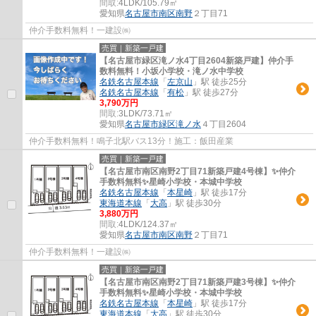
間取:
4LDK/105.79㎡
愛知県
名古屋市南区
南野
２丁目71
仲介手数料無料！一建設㈱
売買｜新築一戸建
【名古屋市緑区滝ノ水4丁目2604新築戸建】仲介手
数料無料！小坂小学校・滝ノ水中学校
名鉄名古屋本線
「
左京山
」駅 徒歩25分
名鉄名古屋本線
「
有松
」駅 徒歩27分
3,790万円
間取:
3LDK/73.71㎡
愛知県
名古屋市緑区
滝ノ水
４丁目2604
仲介手数料無料！鳴子北駅バス13分！施工：飯田産業
売買｜新築一戸建
【名古屋市南区南野2丁目71新築戸建4号棟】✨️仲介
手数料無料✨️星崎小学校・本城中学校
名鉄名古屋本線
「
本星崎
」駅 徒歩17分
東海道本線
「
大高
」駅 徒歩30分
3,880万円
間取:
4LDK/124.37㎡
愛知県
名古屋市南区
南野
２丁目71
仲介手数料無料！一建設㈱
売買｜新築一戸建
【名古屋市南区南野2丁目71新築戸建3号棟】✨️仲介
手数料無料✨️星崎小学校・本城中学校
名鉄名古屋本線
「
本星崎
」駅 徒歩17分
東海道本線
「
大高
」駅 徒歩30分