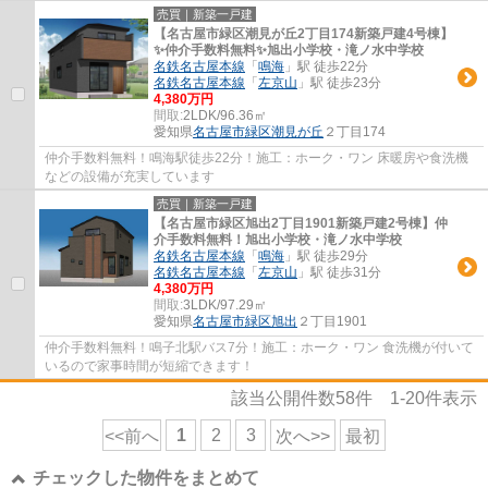
売買｜新築一戸建
【名古屋市緑区潮見が丘2丁目174新築戸建4号棟】
✨️仲介手数料無料✨️旭出小学校・滝ノ水中学校
名鉄名古屋本線
「
鳴海
」駅 徒歩22分
名鉄名古屋本線
「
左京山
」駅 徒歩23分
4,380万円
間取:
2LDK/96.36㎡
愛知県
名古屋市緑区
潮見が丘
２丁目174
仲介手数料無料！鳴海駅徒歩22分！施工：ホーク・ワン 床暖房や食洗機
などの設備が充実しています
売買｜新築一戸建
【名古屋市緑区旭出2丁目1901新築戸建2号棟】仲
介手数料無料！旭出小学校・滝ノ水中学校
名鉄名古屋本線
「
鳴海
」駅 徒歩29分
名鉄名古屋本線
「
左京山
」駅 徒歩31分
4,380万円
間取:
3LDK/97.29㎡
愛知県
名古屋市緑区
旭出
２丁目1901
仲介手数料無料！鳴子北駅バス7分！施工：ホーク・ワン 食洗機が付いて
いるので家事時間が短縮できます！
該当公開件数
58
件
1-20
件表示
1
2
3
<<前へ
次へ>>
最初
チェックした物件をまとめて