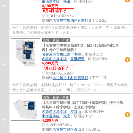
東海道本線
「
熱田
」駅 徒歩17分
4,190万円
8月4日 値下げ
間取:
3LDK/103.93㎡
愛知県
名古屋市瑞穂区
直来町
２丁目2-21
仲介手数料無料！瑞穂区役所駅徒歩18分！施工：メルディア ・床暖房や
食洗機などの設備が充実しています
売買｜新築一戸建
【名古屋市中村区高道町3丁目1−13新築戸建1号
棟】仲介手数料無料！
名古屋市営東山線
「
本陣
」駅 徒歩15分
名鉄名古屋本線
「
東枇杷島
」駅 徒歩16分
4,280万円
7月21日 値下げ
間取:
4LDK/115.92㎡
愛知県
名古屋市中村区
高道町
３丁目1-13
仲介手数料無料！本陣駅徒歩13分！施工：ホーク・ワン ・床暖房や食洗
機などの設備が充実しています ・明るい2階リビング
売買｜新築一戸建
【名古屋市緑区青山3丁目39−1新築戸建】仲介手数
料無料！緑小学校・左京山中学校
名鉄名古屋本線
「
左京山
」駅 徒歩14分
東海道本線
「
大高
」駅 徒歩18分
4,280万円
間取:
2LDK/97.09㎡
愛知県
名古屋市緑区
青山
３丁目39−1