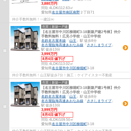
3,880万円
間取:
4LDK/112.63㎡
愛知県
名古屋市南区
南野
２丁目71
仲介手数料無料！一建設㈱
売買｜新築一戸建
【名古屋市中川区柳堀町3‐18新築戸建2号棟】仲介
手数料無料！広見小学校・山王中学校
名鉄名古屋本線
「
山王
」駅 徒歩8分
名古屋臨海高速あおなみ線
「
ささしまライブ
」
駅 徒歩13分
3,999万円
8月4日 値下げ
間取:
4LDK/113.02㎡
愛知県
名古屋市中川区
柳堀町
3-18
仲介手数料無料！山王駅徒歩7分！施工：ケイアイスター不動産
売買｜新築一戸建
【名古屋市中川区柳堀町3‐18新築戸建1号棟】仲介
手数料無料！広見小学校・山王中学校
名鉄名古屋本線
「
山王
」駅 徒歩8分
名古屋臨海高速あおなみ線
「
ささしまライブ
」
駅 徒歩13分
3,999万円
8月4日 値下げ
間取:
4LDK/109.50㎡
愛知県
名古屋市中川区
柳堀町
3-18
仲介手数料無料！山王駅徒歩7分！施工：ケイアイスター不動産