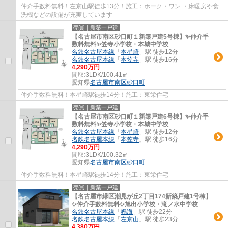
仲介手数料無料！左京山駅徒歩13分！施工：ホーク・ワン ・床暖房や食
洗機などの設備が充実しています
売買｜新築一戸建
【名古屋市南区砂口町１新築戸建5号棟】✨️仲介手
数料無料✨️笠寺小学校・本城中学校
名鉄名古屋本線
「
本星崎
」駅 徒歩12分
名鉄名古屋本線
「
本笠寺
」駅 徒歩16分
4,290万円
間取:
3LDK/100.41㎡
愛知県
名古屋市南区
砂口町
仲介手数料無料！本星崎駅徒歩14分！施工：東栄住宅
売買｜新築一戸建
【名古屋市南区砂口町１新築戸建6号棟】✨️仲介手
数料無料✨️笠寺小学校・本城中学校
名鉄名古屋本線
「
本星崎
」駅 徒歩12分
名鉄名古屋本線
「
本笠寺
」駅 徒歩16分
4,290万円
間取:
3LDK/100.32㎡
愛知県
名古屋市南区
砂口町
仲介手数料無料！本星崎駅徒歩14分！施工：東栄住宅
売買｜新築一戸建
【名古屋市緑区潮見が丘2丁目174新築戸建1号棟】
✨️仲介手数料無料✨️旭出小学校・滝ノ水中学校
名鉄名古屋本線
「
鳴海
」駅 徒歩22分
名鉄名古屋本線
「
左京山
」駅 徒歩23分
4,380万円