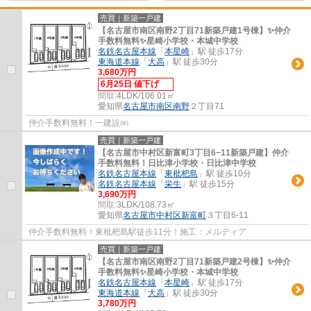
売買｜新築一戸建
【名古屋市南区南野2丁目71新築戸建1号棟】✨️仲介
手数料無料✨️星崎小学校・本城中学校
名鉄名古屋本線
「
本星崎
」駅 徒歩17分
東海道本線
「
大高
」駅 徒歩30分
3,680万円
6月25日 値下げ
間取:
4LDK/106.01㎡
愛知県
名古屋市南区
南野
２丁目71
仲介手数料無料！一建設㈱
売買｜新築一戸建
【名古屋市中村区新富町3丁目6−11新築戸建】仲介
手数料無料！日比津小学校・日比津中学校
名鉄名古屋本線
「
東枇杷島
」駅 徒歩10分
名鉄名古屋本線
「
栄生
」駅 徒歩15分
3,690万円
間取:
3LDK/108.73㎡
愛知県
名古屋市中村区
新富町
３丁目6-11
仲介手数料無料！東枇杷島駅徒歩11分！施工：メルディア
売買｜新築一戸建
【名古屋市南区南野2丁目71新築戸建2号棟】✨️仲介
手数料無料✨️星崎小学校・本城中学校
名鉄名古屋本線
「
本星崎
」駅 徒歩17分
東海道本線
「
大高
」駅 徒歩30分
3,780万円