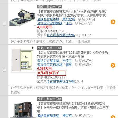
売買｜新築一戸建
【名古屋市西区枇杷島5丁目12-7新築戸建B号棟】
✨️仲介手数料無料✨️枇杷島小学校・天神山中学校
名鉄名古屋本線
「
東枇杷島
」駅 徒歩16分
名古屋市営鶴舞線
「
浄心
」駅 徒歩17分
4,090万円
間取:
3LDK/89.86㎡
愛知県
名古屋市西区
枇杷島
５丁目12-7
仲介手数料無料！東枇杷島駅徒歩15分！施工：飯田産業
売買｜新築一戸建
【名古屋市南区赤坪町103-1新築戸建】✨️仲介手数
料無料✨️笠東小学校・本城中学校
名鉄名古屋本線
「
本笠寺
」駅 徒歩17分
名古屋市営桜通線
「
鶴里
」駅 徒歩18分
4,099万円
8月4日 値下げ
間取:
4LDK/105.99㎡
愛知県
名古屋市南区
赤坪町
103-1
仲介手数料無料！鶴里駅徒歩17分！施工：ケイアイスター不動産 長期優
良住宅
売買｜新築一戸建
【名古屋市瑞穂区直来町2丁目2−21新築戸建2号
棟】✨️仲介手数料無料✨️高田小学校・瑞穂ヶ丘中学
校
名鉄名古屋本線
「
神宮前
」駅 徒歩17分