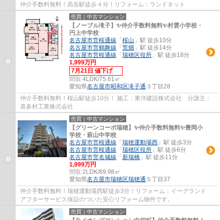
仲介手数料無料！高岳駅徒歩４分！リフォーム：ランドネット
売買｜中古マンション
【ノーブル滝子】✨️仲介手数料無料✨️村雲小学校・
円上中学校
名古屋市営桜通線
「
桜山
」駅 徒歩10分
名古屋市営鶴舞線
「
荒畑
」駅 徒歩14分
名古屋市営桜通線
「
瑞穂区役所
」駅 徒歩18分
1,999万円
7月21日 値下げ
間取:
4LDK/75.61㎡
愛知県
名古屋市昭和区
滝子通
３丁目28
仲介手数料無料！桜山駅徒歩10分！ 施工：東洋建設株式会社 分譲主：
喜多村工業株式会社
売買｜中古マンション
【グリーンコーポ瑞穂】✨️仲介手数料無料✨️豊岡小
学校・萩山中学校
名古屋市営桜通線
「
瑞穂運動場西
」駅 徒歩3分
名古屋市営桜通線
「
瑞穂区役所
」駅 徒歩6分
名古屋市営名城線
「
新瑞橋
」駅 徒歩11分
1,999万円
間取:
2LDK/69.98㎡
愛知県
名古屋市瑞穂区
瑞穂通
５丁目37
仲介手数料無料！瑞穂運動場西駅徒歩3分！リフォーム：イーグランド
アフターサービス保証のついた安心リフォーム物件です。
売買｜中古マンション