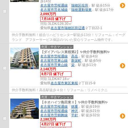
歩14分
名古屋市営桜通線
「
瑞穂区役所
」駅 徒歩15分
名古屋市営名城線
「
瑞穂運動場東
」駅 徒歩17分
2,099万円
7月16日 値下げ
間取:
3LDK/126.30㎡
愛知県
名古屋市瑞穂区
田辺通
２丁目22-1
仲介手数料無料！総合リハビリセンター駅徒歩13分！リフォーム：イーグ
ランド アフターサービス保証のついた安心リフォーム物件です。
売買｜中古マンション
【ダイアパレス東桜第2】✨️仲介手数料無料✨️
名古屋市営桜通線
「
高岳
」駅 徒歩4分
名古屋市営東山線
「
新栄町
」駅 徒歩5分
名古屋市営東山線
「
栄
」駅 徒歩11分
2,148万円
8月7日 値下げ
間取:
1LDK/47.18㎡
愛知県
名古屋市東区
東桜
２丁目15-9
仲介手数料無料！高岳駅徒歩４分！リフォーム：リノベミクニ
売買｜中古マンション
【ネオハイツ島田東Ⅱ】✨️仲介手数料無料✨️
名古屋市営桜通線
「
徳重
」駅 徒歩19分
名古屋市営桜通線
「
神沢
」駅 徒歩21分
名古屋市営鶴舞線
「
平針
」駅 徒歩32分
2,180万円
4月27日 値下げ