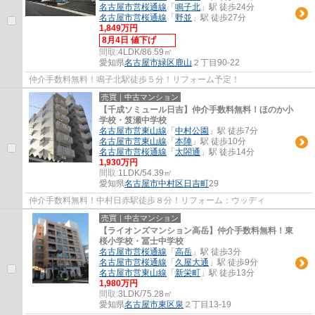
名古屋市営桜通線
「
鳴子北
」駅 徒歩24分
名古屋市営桜通線
「
野並
」駅 徒歩27分
1,849万円
8月4日 値下げ
間取:
4LDK/86.59㎡
愛知県
名古屋市緑区
鹿山
２丁目90-22
仲介手数料無料！鳴子北駅徒歩５分！リフォーム予定！
売買｜中古マンション
【千成ソミュール日吉】仲介手数料無料！ほのか小
学校・笈瀬中学校
名古屋市営東山線
「
中村公園
」駅 徒歩7分
名古屋市営東山線
「
本陣
」駅 徒歩10分
名古屋市営桜通線
「
太閤通
」駅 徒歩14分
1,930万円
間取:
1LDK/54.39㎡
愛知県
名古屋市中村区
日吉町
29
仲介手数料無料！中村日赤駅徒歩８分！リフォーム：ウッディ
売買｜中古マンション
【ライオンズマンション高岳】仲介手数料無料！東
桜小学校・冨士中学校
名古屋市営桜通線
「
高岳
」駅 徒歩3分
名古屋市営桜通線
「
久屋大通
」駅 徒歩9分
名古屋市営東山線
「
新栄町
」駅 徒歩13分
1,980万円
間取:
3LDK/75.28㎡
愛知県
名古屋市東区
泉
２丁目13-19