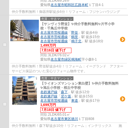
間取:
3LDK/69.26㎡
愛知県
名古屋市昭和区
広路本町
１丁目4-1
仲介手数料無料！御器所駅徒歩6分！リフォーム：フジケンハウジング
売買｜中古マンション
【サンヴィラ野並】✨️仲介手数料無料✨️片平小学
校・千鳥丘中学校
名古屋市営桜通線
「
野並
」駅 徒歩4分
名古屋市営桜通線
「
鶴里
」駅 徒歩15分
名古屋市営桜通線
「
鳴子北
」駅 徒歩18分
1,499万円
7月16日 値下げ
間取:
3LDK/76.02㎡
愛知県
名古屋市緑区
鳴海町
字小森8-1
仲介手数料無料！野並駅徒歩4分！リフォーム：イーグランド アフター
サービス保証のついた安心リフォーム物件です。
売買｜中古マンション
【ライオンズマンション東白壁】✨️仲介手数料無料
✨️旭丘小学校・桜丘中学校
名鉄瀬戸線
「
森下
」駅 徒歩12分
名鉄瀬戸線
「
尼ケ坂
」駅 徒歩15分
名古屋市営桜通線
「
車道
」駅 徒歩17分
1,699万円
7月18日 値下げ
間取:
2LDK/65.01㎡
愛知県
名古屋市東区
徳川
１丁目808
仲介手数料無料！森下駅徒歩10分！リフォーム；インテリックス 施