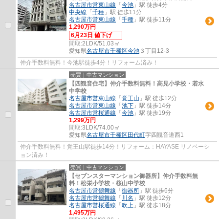
名古屋市営東山線
「
今池
」駅 徒歩4分
中央線
「
千種
」駅 徒歩11分
名古屋市営東山線
「
千種
」駅 徒歩11分
1,290万円
6月23日 値下げ
間取:
2LDK/51.03㎡
愛知県
名古屋市千種区
今池
３丁目12-3
仲介手数料無料！今池駅徒歩4分！リフォーム済み！
売買｜中古マンション
【四観音住宅】仲介手数料無料！高見小学校・若水
中学校
名古屋市営東山線
「
覚王山
」駅 徒歩12分
名古屋市営東山線
「
池下
」駅 徒歩14分
名古屋市営桜通線
「
今池
」駅 徒歩19分
1,299万円
間取:
3LDK/74.00㎡
愛知県
名古屋市千種区
田代町
字四観音道西1
仲介手数料無料！覚王山駅徒歩14分！リフォーム：HAYASE リノベーシ
ョン済み！
売買｜中古マンション
【セブンスターマンション御器所】仲介手数料無
料！松栄小学校・桜山中学校
名古屋市営鶴舞線
「
御器所
」駅 徒歩6分
名古屋市営鶴舞線
「
川名
」駅 徒歩12分
名古屋市営桜通線
「
吹上
」駅 徒歩18分
1,495万円