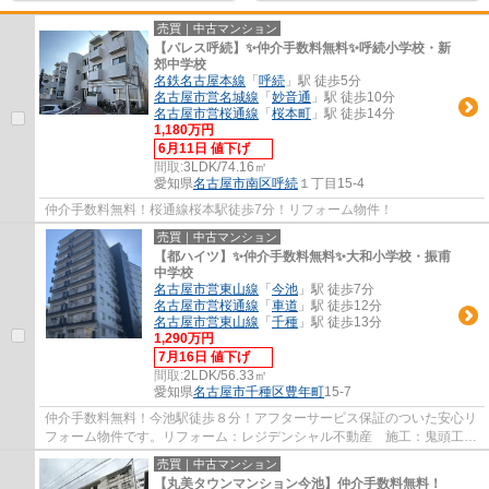
売買｜中古マンション
【パレス呼続】✨️仲介手数料無料✨️呼続小学校・新
郊中学校
名鉄名古屋本線
「
呼続
」駅 徒歩5分
名古屋市営名城線
「
妙音通
」駅 徒歩10分
名古屋市営桜通線
「
桜本町
」駅 徒歩14分
1,180万円
6月11日 値下げ
間取:
3LDK/74.16㎡
愛知県
名古屋市南区
呼続
１丁目15-4
仲介手数料無料！桜通線桜本駅徒歩7分！リフォーム物件！
売買｜中古マンション
【都ハイツ】✨️仲介手数料無料✨️大和小学校・振甫
中学校
名古屋市営東山線
「
今池
」駅 徒歩7分
名古屋市営桜通線
「
車道
」駅 徒歩12分
名古屋市営東山線
「
千種
」駅 徒歩13分
1,290万円
7月16日 値下げ
間取:
2LDK/56.33㎡
愛知県
名古屋市千種区
豊年町
15-7
仲介手数料無料！今池駅徒歩８分！アフターサービス保証のついた安心リ
フォーム物件です。リフォーム：レジデンシャル不動産 施工：鬼頭工務
店 分譲主：野松建設㈱
売買｜中古マンション
【丸美タウンマンション今池】仲介手数料無料！