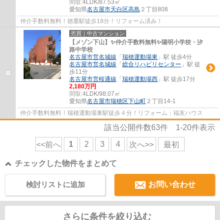
間取:
4LDK/87.53㎡
愛知県
名古屋市天白区
高島
２丁目808
仲介手数料無料！徳重駅徒歩18分！リフォーム済み！
売買｜中古マンション
【メゾン下山】✨️仲介手数料無料✨️陽明小学校・汐
路中学校
名古屋市営名城線
「
瑞穂運動場東
」駅 徒歩4分
名古屋市営名城線
「
総合リハビリセンター
」駅 徒
歩11分
名古屋市営桜通線
「
瑞穂運動場西
」駅 徒歩17分
2,180万円
間取:
4LDK/98.07㎡
愛知県
名古屋市瑞穂区
下山町
２丁目14-1
仲介手数料無料！瑞穂運動場東駅徒歩４分！リフォーム：福友ハウス
該当公開件数
63
件
1-20
件表示
1
2
3
4
<<前へ
次へ>>
最初
チェックした物件をまとめて
検討リストに追加
お問い合わせ
さらに条件を絞り込む