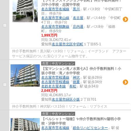
【ライオンズマンション中切町】仲介手数料無料！
川中小学校・志賀中学校
名古屋市営名城線
「
黒川
」駅 バス9分 「中切町四丁
目」 停歩7分
名古屋市営東山線
「
名古屋
」駅 バス44分 「中切町
4丁目」 停歩7分
名古屋市営鶴舞線
「
庄内通
」駅 バス8分 「福徳
町」 停歩5分
1,999万円
間取:
3LDK/72.41㎡
愛知県
名古屋市北区
中切町
１丁目65-1
仲介手数料無料！黒川駅バス9分！リフォーム：イーグランド アフター
サービス保証のついた安心リフォーム物件です。
売買｜中古マンション
【宝マンション滝ノ水第七A】仲介手数料無料！小
坂小学校・滝ノ水中学校
名古屋市営桜通線
「
神沢
」駅 徒歩28分
名古屋市営桜通線
「
徳重
」駅 徒歩34分
名鉄名古屋本線
「
有松
」駅 徒歩34分
2,049万円
間取:
4LDK/85.17㎡
愛知県
名古屋市緑区
小坂
２丁目701
仲介手数料無料！神沢駅バス15分！リフォーム：リプライス
売買｜中古マンション
【ベルシャトー瑞穂】✨️仲介手数料無料✨️陽明小学
校・汐路中学校
名古屋市営名城線
「
総合リハビリセンター
」駅 徒