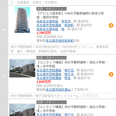
工：日産建設 分譲主：大京観光
売買｜中古マンション
【アピエス桜本町】✨️仲介手数料無料✨️笠寺小学
校・桜田中学校
名鉄名古屋本線
「
本笠寺
」駅 徒歩5分
名古屋市営桜通線
「
桜本町
」駅 徒歩9分
名鉄名古屋本線
「
桜
」駅 徒歩7分
1,780万円
間取:
3LDK/69.13㎡
愛知県
名古屋市南区
桜本町
108
仲介手数料無料！本笠寺駅徒歩5分！2024年5月リフォーム 南東角部
屋 施工：奥村組 新築時分譲主：近鉄不動産
売買｜中古マンション
【ユニライフ鳴海】仲介手数料無料！旭出小学校・
滝ノ水中学校
名古屋市営桜通線
「
鳴子北
」駅 徒歩21分
名古屋市営桜通線
「
鳴子北
」駅 徒歩24分
名古屋市営桜通線
「
野並
」駅 徒歩27分
1,849万円
間取:
2LDK/74.98㎡
愛知県
名古屋市緑区
鹿山
２丁目90-22
仲介手数料無料！鳴子北駅徒歩５分！リフォーム：リプライス
売買｜中古マンション
【ユニライフ鳴海】仲介手数料無料！旭出小学校・
滝ノ水中学校
名古屋市営桜通線
「
鳴子北
」駅 徒歩21分