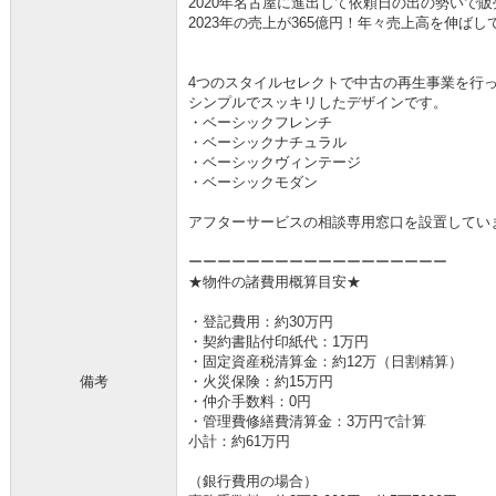
2020年名古屋に進出して依頼日の出の勢いで
2023年の売上が365億円！年々売上高を伸ば
4つのスタイルセレクトで中古の再生事業を行
シンプルでスッキリしたデザインです。
・ベーシックフレンチ
・ベーシックナチュラル
・ベーシックヴィンテージ
・ベーシックモダン
アフターサービスの相談専用窓口を設置してい
ーーーーーーーーーーーーーーーーーー
★物件の諸費用概算目安★
・登記費用：約30万円
・契約書貼付印紙代：1万円
・固定資産税清算金：約12万（日割精算）
備考
・火災保険：約15万円
・仲介手数料：0円
・管理費修繕費清算金：3万円で計算
小計：約61万円
（銀行費用の場合）