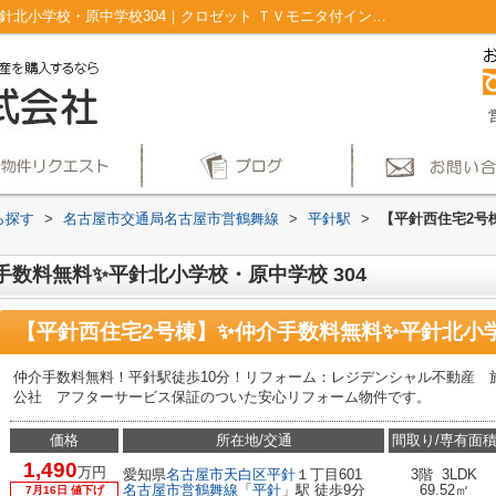
【平針西住宅2号棟】✨️仲介手数料無料✨️平針北小学校・原中学校304｜クロゼット ＴＶモニタ付インターホン システムキッチン 平面駐車場 フローリング｜仲介手数料無料！名古屋市で新築戸建てを探すならAplace
ら探す
>
名古屋市交通局名古屋市営鶴舞線
>
平針駅
>
【平針西住宅2号
手数料無料✨️平針北小学校・原中学校 304
【平針西住宅2号棟】✨️仲介手数料無料✨️平針北小
仲介手数料無料！平針駅徒歩10分！リフォーム：レジデンシャル不動産 
公社 アフターサービス保証のついた安心リフォーム物件です。
価格
所在地/交通
間取り/専有面
1,490
万円
愛知県
名古屋市天白区
平針
１丁目601
3階 3LDK
名古屋市営鶴舞線
「
平針
」駅 徒歩9分
69.52㎡
7月16日 値下げ