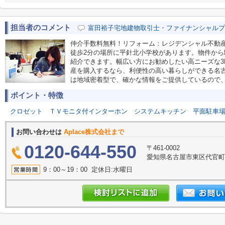
担当者のコメント
富田裕子宅地建物取引士・ファイナンシャルプ
仲介手数料無料！リフォーム：レジデンシャル不動
徒歩2分の場所に平針北小学校があります。物件から
紹介できます。幅広い方にお勧めしたい高ニーズな3
産を購入するなら、利便性の高い暮らしができる名
は地域密着型で、確かな情報をご提供しているので
ポイント・特徴
クロゼット
ＴＶモニタ付インターホン
システムキッチン
平面駐車
お問い合わせは
Aplace株式会社まで
0120-644-550
〒461-0002
愛知県名古屋市東区代官町39
9：00～19：00 定休日:水曜日