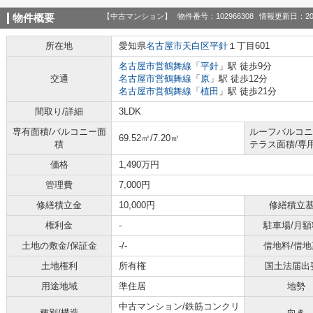
【中古マンション】
物件番号：102966308
情報更新日：20
物件概要
所在地
愛知県
名古屋市天白区
平針
１丁目601
名古屋市営鶴舞線
「
平針
」駅 徒歩9分
交通
名古屋市営鶴舞線
「
原
」駅 徒歩12分
名古屋市営鶴舞線
「
植田
」駅 徒歩21分
間取り/詳細
3LDK
専有面積/バルコニー面
ルーフバルコニ
69.52㎡/7.20㎡
積
テラス面積/専
価格
1,490万円
管理費
7,000円
修繕積立金
10,000円
修繕積立
権利金
-
駐車場/月額
土地の敷金/保証金
-/-
借地料/借地
土地権利
所有権
国土法届出
用途地域
準住居
地勢
中古マンション/鉄筋コンクリ
種別/構造
向き