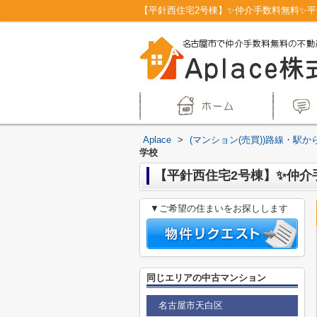
Aplace
>
(マンション(売買))路線・駅か
学校
【平針西住宅2号棟】✨️仲介
▼ご希望の住まいをお探しします
同じエリアの中古マンション
名古屋市天白区