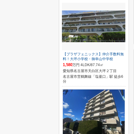
【プラザフェニックス】仲介手数料無
料！大坪小学校・御幸山中学校
1,580
万円 4LDK/87.74㎡
愛知県名古屋市天白区大坪２丁目
名古屋市営鶴舞線「塩釜口」駅 徒歩6
分