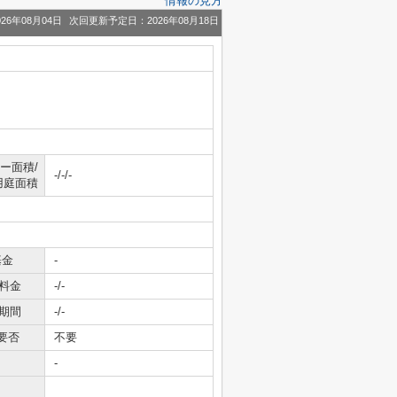
情報の見方
26年08月04日
次回更新予定日：2026年08月18日
ー面積/
-/-/-
用庭面積
基金
-
料金
-/-
期間
-/-
要否
不要
-
-