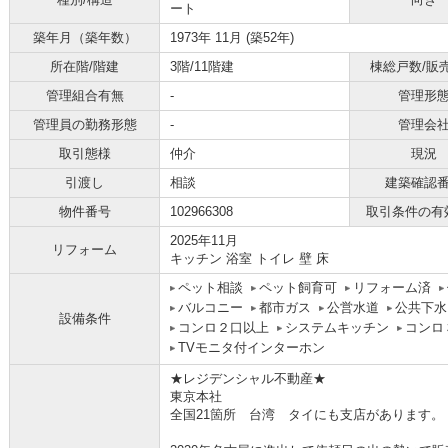
ート
築年月（築年数）
1973年 11月 (築52年)
所在階/階建
3階/11階建
棟総戸数/販
管理組合有無
-
管理形
管理員の勤務形態
-
管理会
取引態様
仲介
現況
引渡し
相談
建築確認
物件番号
102966308
取引条件の有
2025年11月
リフォーム
キッチン 浴室 トイレ 壁 床
ペット相談
ペット飼育可
リフォーム済
バルコニー
都市ガス
公営水道
公共下水
設備条件
コンロ２口以上
システムキッチン
コンロ
TVモニタ付インターホン
★レジデンシャル不動産★
東京本社
全国21箇所 台湾 タイにも支店があります。