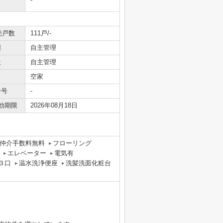
売戸数
111戸/-
態
自主管理
社
自主管理
空家
番号
-
効期限
2026年08月18日
仲介手数料無料
フローリング
エレベーター
電気有
３口
温水洗浄便座
洗髪洗面化粧台