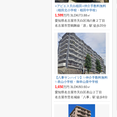
⭐アピエス天白植田⭐仲介手数料無料
（植田北小学校・植田中学校）
1,599
万円 3LDK/73.88㎡
愛知県名古屋市天白区鴻の巣２丁目
名古屋市営鶴舞線「原」駅 徒歩20分
【八事サンハイツ】✨️仲介手数料無料
✨️表山小学校・御幸山亜中学校
1,650
万円 3LDK/93.60㎡
愛知県名古屋市天白区表山２丁目
名古屋市営名城線「八事」駅 徒歩8分