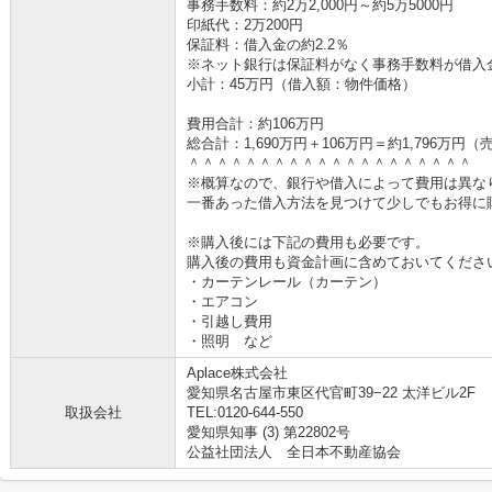
事務手数料：約2万2,000円～約5万5000円
印紙代：2万200円
保証料：借入金の約2.2％
※ネット銀行は保証料がなく事務手数料が借入金の
小計：45万円（借入額：物件価格）
費用合計：約106万円
総合計：1,690万円＋106万円＝約1,796万
＾＾＾＾＾＾＾＾＾＾＾＾＾＾＾＾＾＾＾＾
※概算なので、銀行や借入によって費用は異な
一番あった借入方法を見つけて少しでもお得に
※購入後には下記の費用も必要です。
購入後の費用も資金計画に含めておいてくださ
・カーテンレール（カーテン）
・エアコン
・引越し費用
・照明 など
Aplace株式会社
愛知県名古屋市東区代官町39−22 太洋ビル2F
取扱会社
TEL:0120-644-550
愛知県知事 (3) 第22802号
公益社団法人 全日本不動産協会