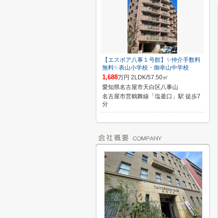
【エスポア八事１号館】✨️仲介手数料
無料✨️表山小学校・御幸山中学校
1,688
万円 2LDK/57.50㎡
愛知県名古屋市天白区八事山
名古屋市営鶴舞線「塩釜口」駅 徒歩7
分