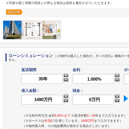
※写真や図と実際の現状とが異なる場合は現状を優先させていただきます。
ローンシミュレーション
この物件を購入した場合の、月々の支払い価格の一
せん。
返済期間
金利
ボ
借入金額：
頭金：
（※元利均等方式 金利
5.00％まで
※返済年数
5～50
年まで入力できます）
（※ボーナスは
年2回
で計算しています。
1000万円
まで入力できます）
（※物件購入時、その他諸費用が発生する場合がございます）