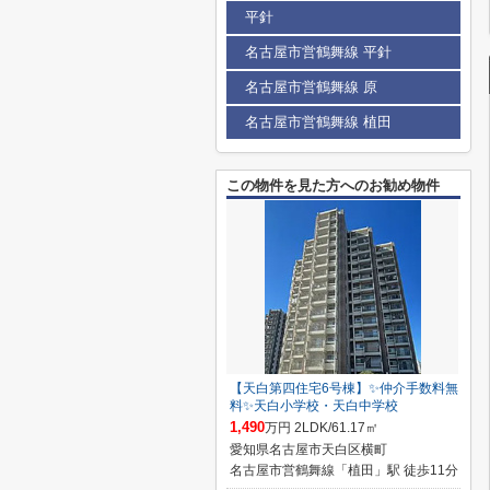
平針
名古屋市営鶴舞線 平針
名古屋市営鶴舞線 原
名古屋市営鶴舞線 植田
この物件を見た方へのお勧め物件
【天白第四住宅6号棟】✨️仲介手数料無
料✨️天白小学校・天白中学校
1,490
万円 2LDK/61.17㎡
愛知県名古屋市天白区横町
名古屋市営鶴舞線「植田」駅 徒歩11分