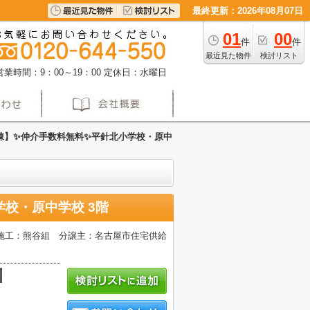
最終更新：2026年08月07日
01
00
件
件
最近見た物件
検討リスト
営業時間：9：00～19：00
定休日：水曜日
棟】✨️仲介手数料無料✨️平針北小学校・原中
学校・原中学校 3階
施工：熊谷組 分譲主：名古屋市住宅供給
積