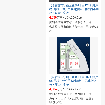
【名古屋市守山区森孝4丁目123新築戸
建1号棟】仲介手数料無料！森孝西小学
校・森孝中学校
4,090
万円 4LDK/100.61㎡
愛知県名古屋市守山区森孝４丁目
名古屋市営東山線「藤が丘」駅 徒歩25
分
【名古屋市守山区西城1丁目307新築戸
建2号棟】仲介手数料無料！西城小学
校・守山中学校
4,084
万円 3LDK/97.29㎡
愛知県名古屋市守山区西城１丁目
ガイドウェイバス志段味線「金屋」
駅 徒歩9分