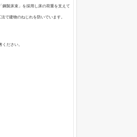
「鋼製床束」を採用し床の荷重を支えて
工法で建物のねじれを防いでいます。
考ください。