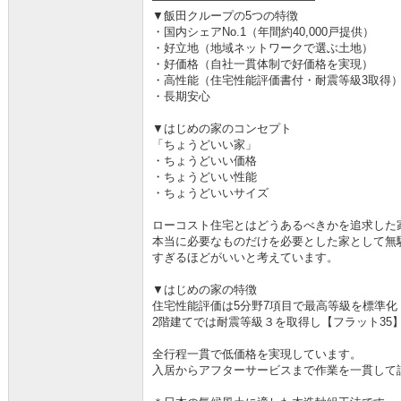
▼飯田クループの5つの特徴
・国内シェアNo.1（年間約40,000戸提供）
・好立地（地域ネットワークで選ぶ土地）
・好価格（自社一貫体制で好価格を実現）
・高性能（住宅性能評価書付・耐震等級3取得
・長期安心
▼はじめの家のコンセプト
「ちょうどいい家」
・ちょうどいい価格
・ちょうどいい性能
・ちょうどいいサイズ
ローコスト住宅とはどうあるべきかを追求した
本当に必要なものだけを必要とした家として無
すぎるほどがいいと考えています。
▼はじめの家の特徴
住宅性能評価は5分野7項目で最高等級を標準化
2階建てでは耐震等級３を取得し【フラット35
全行程一貫で低価格を実現しています。
入居からアフターサービスまで作業を一貫して