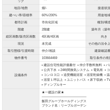
ック
地目/地勢
畑/-
接道状
建ぺい率/容積率
60%/200%
用途地
都市計画
市街化区域
種別/構
階建
2階建
築年月（築
総区画数/販売区画数
4区画/4区画
向き
現況
未完成
その他の法令
取引態様/引渡時期
仲介/相談
建築確認
物件番号
103664469
取引条件の有
建設住宅性能評価書付
仲介手数料無料
バ
公共下水
24時間換気システム
電気有
コ
コンロ３口
追焚機能浴室
浴室乾燥機
温
設備条件
浴室１坪以上
ユニットバス
床下収納
T
ディンプルキー
★一建設の家★
――――――――――――――
飯田グループホールディングス
ブランド名：リーブルガーデン
――――――――――――――