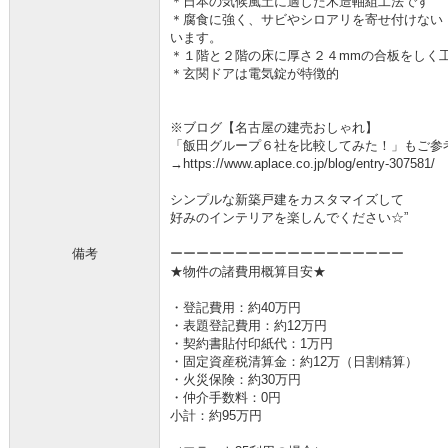
＊日本の気候風土に適した木造軸組工法です
＊腐食に強く、サビやシロアリを寄せ付けない
います。
＊１階と２階の床に厚さ２４mmの合板をしく
＊玄関ドアは電気錠が特徴的
※ブログ【名古屋の建売おしゃれ】
「飯田グループ６社を比較してみた！」もご参
→https://www.aplace.co.jp/blog/entry-307581/
シンプルな新築戸建をカスタマイズして
好みのインテリアを楽しんでください☆”
備考
ーーーーーーーーーーーーーーーーーー
★物件の諸費用概算目安★
・登記費用：約40万円
・表題登記費用：約12万円
・契約書貼付印紙代：1万円
・固定資産税清算金：約12万（日割精算）
・火災保険：約30万円
・仲介手数料：0円
小計：約95万円