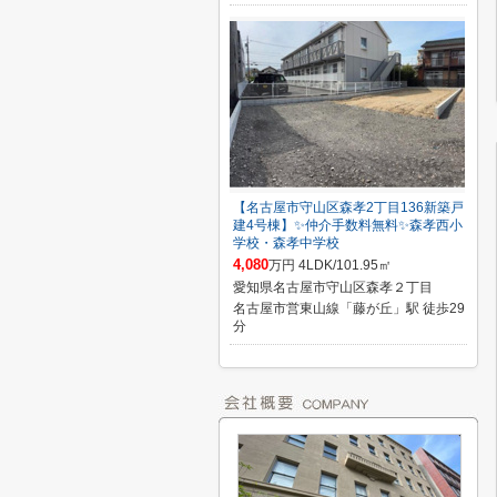
【名古屋市守山区森孝2丁目136新築戸
建4号棟】✨️仲介手数料無料✨️森孝西小
学校・森孝中学校
4,080
万円 4LDK/101.95㎡
愛知県名古屋市守山区森孝２丁目
名古屋市営東山線「藤が丘」駅 徒歩29
分