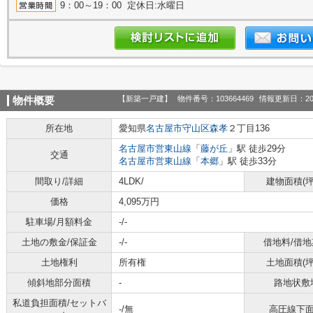
9：00～19：00 定休日:水曜日
【新築一戸建】
物件番号：103664469
情報更新日：20
物件概要
所在地
愛知県
名古屋市守山区
森孝
２丁目136
名古屋市営東山線
「
藤が丘
」駅 徒歩29分
交通
名古屋市営東山線
「
本郷
」駅 徒歩33分
間取り/詳細
4LDK/
建物面積(坪
価格
4,095万円
駐車場/月額料金
-/-
土地の敷金/保証金
-/-
借地料/借地
土地権利
所有権
土地面積(坪
傾斜地部分面積
-
路地状敷
私道負担面積/セットバ
-/無
高圧線下