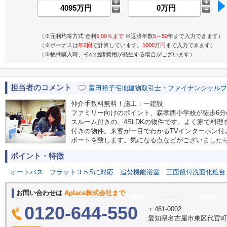
（※元利均等方式 金利
5.00％まで
※返済年数
5～50
年まで入力できます）
（※ボーナスは
年2回
で計算しています。
1000万円
まで入力できます）
（※物件購入時、その他諸費用が発生する場合がございます）
担当者のコメント
富田裕子宅地建物取引士・ファイナンシャルプ
仲介手数料無料！施工：一建設
ファミリー向けのポイント、森孝西小学校が徒歩6
スルーム付きの、4SLDKの物件です。よく家で料
付きの物件。来客が一目でわかるTVインターホン付き
ポートを致します。気になる点などがございました
ポイント・特徴
オートバス
フラット３５Sに対応
追焚機能浴室
三面鏡付洗面化粧台
お問い合わせは
Aplace株式会社まで
0120-644-550
〒461-0002
愛知県名古屋市東区代官町39