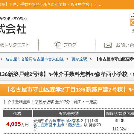
【名古屋市守山区森孝2丁目136新築戸建2号棟】✨️仲介手数料無料✨️森孝西小学校・森孝中学校｜オートバス フラット３５Sに対応 追焚機能浴室 三面鏡付洗面化粧台 温水洗浄便座｜仲介手数料無料！名古屋市で新築戸建てを探すならAplace
>
名古屋市交通局名古屋市営東山線
>
藤が丘駅
>
【名古屋市守山区森孝2
36新築戸建2号棟】✨️仲介手数料無料✨️森孝西小学校
仲介手数料無料！茶屋が坂駅徒歩17分！施工：一建設
価格
所在地/交通
間取り/建物面
愛知県
名古屋市守山区
森孝
２丁目136
4LDK
4,095
万円
名古屋市営東山線
「
藤が丘
」駅 徒歩29
分
112.62㎡