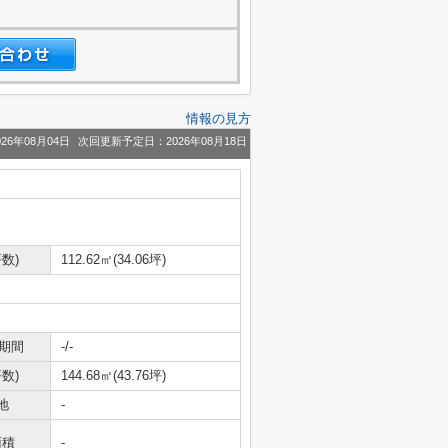
情報の見方
26年08月04日
次回更新予定日：2026年08月18日
数)
112.62㎡(34.06坪)
期間
-/-
数)
144.68㎡(43.76坪)
地
-
面積
-