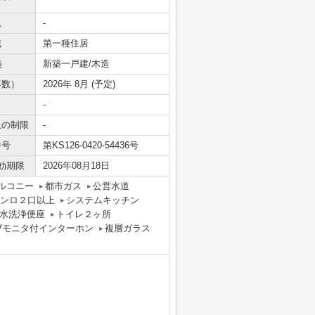
況
-
域
第一種住居
造
新築一戸建/木造
年数）
2026年 8月 (予定)
-
上の制限
-
番号
第KS126-0420-54436号
効期限
2026年08月18日
ルコニー
都市ガス
公営水道
ンロ２口以上
システムキッチン
水洗浄便座
トイレ２ヶ所
Vモニタ付インターホン
複層ガラス