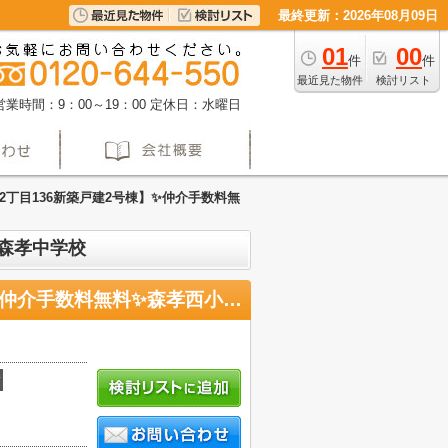
最終更新：2026年08月09日
01
00
件
件
最近見た物件
検討リスト
営業時間：9：00～19：00
定休日：水曜日
丁目136新築戸建2号棟】✨️仲介手数料無
・森孝中学校
【名古屋市守山区森孝2丁目136新築戸建2号棟】✨️仲介手数料無料✨️森孝西小学校・森孝中学校
積