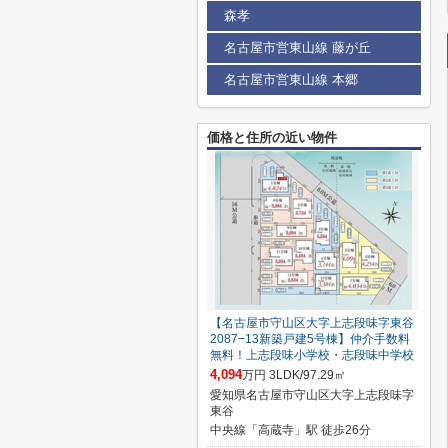
森孝
名古屋市営東山線 藤が丘
名古屋市営東山線 本郷
価格と住所の近い物件
【名古屋市守山区大字上志段味字東谷
2087−13新築戸建5号棟】仲介手数料
無料！上志段味小学校・志段味中学校
4,094
万円 3LDK/97.29㎡
愛知県名古屋市守山区大字上志段味字
東谷
中央線「高蔵寺」駅 徒歩26分