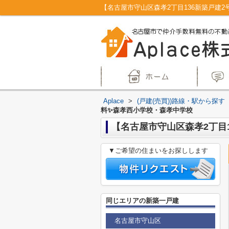
Aplace
>
(戸建(売買))路線・駅から探す
料✨️森孝西小学校・森孝中学校
【名古屋市守山区森孝2丁目1
▼ご希望の住まいをお探しします
同じエリアの新築一戸建
名古屋市守山区