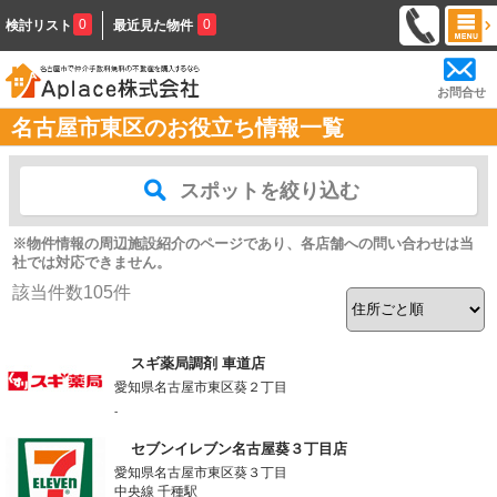
0
0
検討リスト
最近見た物件
お問合せ
名古屋市東区のお役立ち情報一覧
スポットを絞り込む
※物件情報の周辺施設紹介のページであり、各店舗への問い合わせは当
社では対応できません。
該当件数
105
件
スギ薬局調剤 車道店
愛知県名古屋市東区葵２丁目
-
セブンイレブン名古屋葵３丁目店
愛知県名古屋市東区葵３丁目
中央線 千種駅