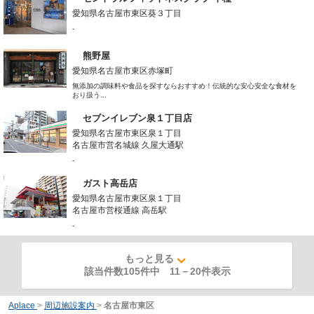
愛知県名古屋市東区葵３丁目
-
熊野屋
愛知県名古屋市東区赤塚町
無添加の調味料や食品を探すならおすすめ！伝統的な安心安全な食材を
おり扱う...
セブンイレブン泉１丁目店
愛知県名古屋市東区泉１丁目
名古屋市営名城線 久屋大通駅
-
ガスト高岳店
愛知県名古屋市東区泉１丁目
名古屋市営桜通線 高岳駅
-
もっと見る
該当件数105件中
11
－
20
件表示
Aplace
>
周辺施設案内
>
名古屋市東区